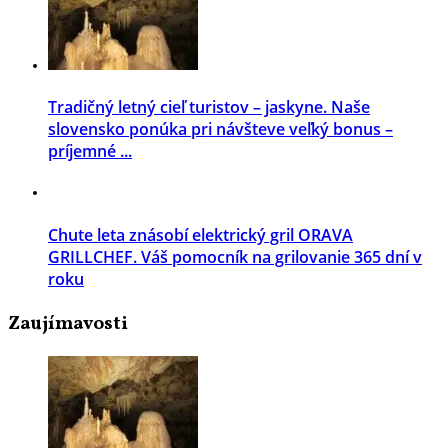
Tradičný letný cieľ turistov – jaskyne. Naše
slovensko ponúka pri návšteve veľký bonus –
príjemné ...
Chute leta znásobí elektrický gril ORAVA
GRILLCHEF. Váš pomocník na grilovanie 365 dní v
roku
Zaujímavosti