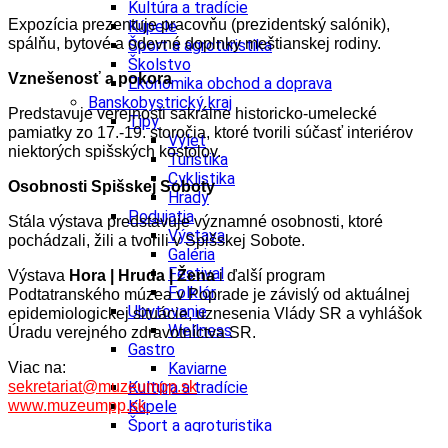
Kultúra a tradície
Expozícia prezentuje pracovňu (prezidentský salónik),
Kúpele
spálňu, bytové a odevné doplnky meštianskej rodiny.
Šport a agroturistika
Školstvo
Vznešenosť a pokora
Ekonomika obchod a doprava
Banskobystrický kraj
Predstavuje verejnosti sakrálne historicko-umelecké
Tipy
pamiatky zo 17.-19. storočia, ktoré tvorili súčasť interiérov
Výlet
niektorých spišských kostolov.
Turistika
Cyklistika
Osobnosti Spišskej Soboty
Hrady
Podujatia
Stála výstava predstavuje významné osobnosti, ktoré
Výstava
pochádzali, žili a tvorili v Spišskej Sobote.
Galéria
Festival
Výstava
Hora | Hruda | Žena
i ďalší program
Folklór
Podtatranského múzea v Poprade je závislý od aktuálnej
Ubytovanie
epidemiologickej situácie, uznesenia Vlády SR a vyhlášok
Wellness
Úradu verejného zdravotníctva SR.
Gastro
Viac na:
Kaviarne
sekretariat@muzeumpp.sk
Kultúra a tradície
www.muzeumpp.sk
Kúpele
Šport a agroturistika
Školstvo