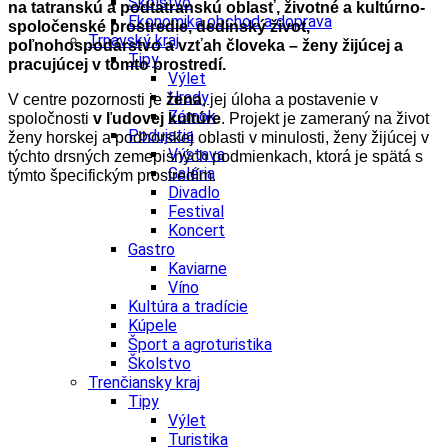
Školstvo
na tatranskú a podtatranskú oblasť, životné a kultúrno-
Ekonomika obchod a doprava
spoločenské prostredie, dedinský život,
Trnavský kraj
poľnohospodárstvo a vzťah človeka – ženy žijúcej a
Tipy
pracujúcej v tomto prostredí.
Výlet
Hrady
V centre pozornosti je
žena
, jej úloha a postavenie v
Zámok
spoločnosti
v ľudovej kultúre
. Projekt je zameraný na život
Podujatia
ženy horskej a podhorskej oblasti v minulosti, ženy žijúcej v
Výstava
týchto drsných zemepisných podmienkach, ktorá je spätá s
Galéria
týmto špecifickým prostredím.
Divadlo
Festival
Koncert
Gastro
Kaviarne
Víno
Kultúra a tradície
Kúpele
Šport a agroturistika
Školstvo
Trenčiansky kraj
Tipy
Výlet
Turistika