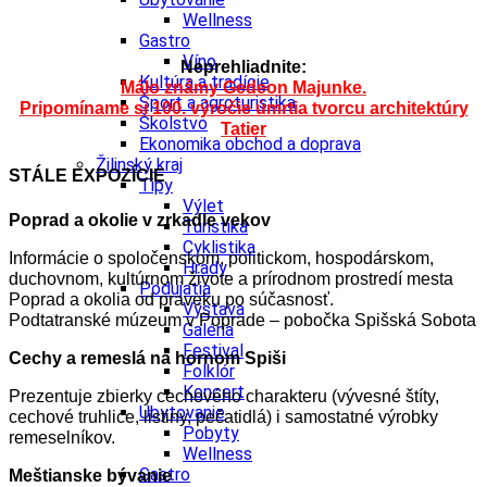
Wellness
Gastro
Víno
Neprehliadnite:
Kultúra a tradície
Málo známy Gedeon Majunke.
Šport a agroturistika
Pripomíname si 100. výročie úmrtia tvorcu architektúry
Školstvo
Tatier
Ekonomika obchod a doprava
Žilinský kraj
STÁLE EXPOZÍCIE
Tipy
Výlet
Poprad a okolie v zrkadle vekov
Turistika
Cyklistika
Informácie o spoločenskom, politickom, hospodárskom,
Hrady
duchovnom, kultúrnom živote a prírodnom prostredí mesta
Podujatia
Poprad a okolia od praveku po súčasnosť.
Výstava
Podtatranské múzeum v Poprade – pobočka Spišská Sobota
Galéria
Festival
Cechy a remeslá na hornom Spiši
Folklór
Koncert
Prezentuje zbierky cechového charakteru (vývesné štíty,
Ubytovanie
cechové truhlice, listiny, pečatidlá) i samostatné výrobky
Pobyty
remeselníkov.
Wellness
Gastro
Meštianske bývanie