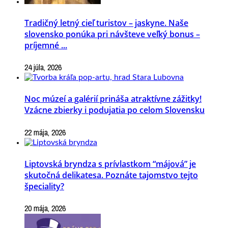
Tradičný letný cieľ turistov – jaskyne. Naše
slovensko ponúka pri návšteve veľký bonus –
príjemné ...
24 júla, 2026
Noc múzeí a galérií prináša atraktívne zážitky!
Vzácne zbierky i podujatia po celom Slovensku
22 mája, 2026
Liptovská bryndza s prívlastkom “májová” je
skutočná delikatesa. Poznáte tajomstvo tejto
špeciality?
20 mája, 2026