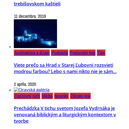
trebišovskom kaštieli
11 decembra, 2019
Architektúra a dizajn
Podujatia
Prešovský kraj
Tipy
Viete prečo sa Hrad v Starej Ľubovni rozsvieti
modrou farbou? Lebo s nami nikto nie je sám…
2 apríla, 2020
Cestovný ruch
Médiá
Novinky
Žilinský kraj
Prechádzka V tichu svetom Jozefa Vydrnáka je
venovaná biblickým a liturgickým kontextom v
tvorbe