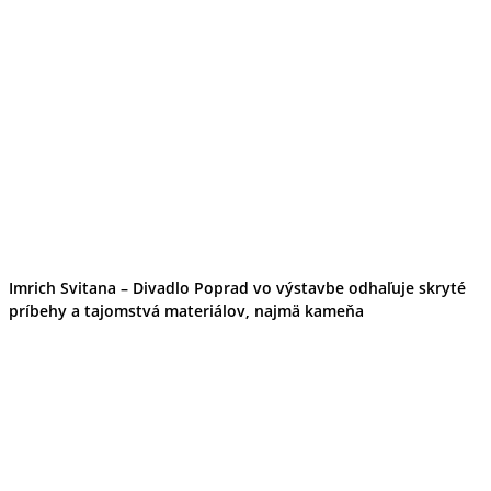
Tipy
Výlet
Turistika
Cyklistika
Hrady
Podujatia
Výstava
Galéria
Folklór
Ubytovanie
Pobyty
Wellness
Gastro
Kaviarne
Imrich Svitana – Divadlo Poprad vo výstavbe odhaľuje skryté
Kultúra a tradície
príbehy a tajomstvá materiálov, najmä kameňa
Kúpele
Šport a agroturistika
Školstvo
Ekonomika obchod a doprava