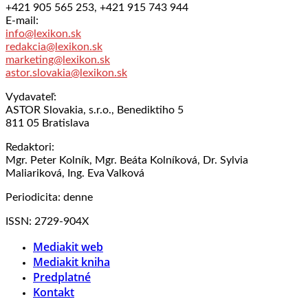
+421 905 565 253, +421 915 743 944
E-mail:
info@lexikon.sk
redakcia@lexikon.sk
marketing@lexikon.sk
astor.slovakia@lexikon.sk
Vydavateľ:
ASTOR Slovakia, s.r.o., Benediktiho 5
811 05 Bratislava
Redaktori:
Mgr. Peter Kolník, Mgr. Beáta Kolníková, Dr. Sylvia
Maliariková, Ing. Eva Valková
Periodicita: denne
ISSN: 2729-904X
Mediakit web
Mediakit kniha
Predplatné
Kontakt