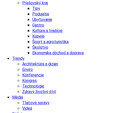
Prešovský kraj
Tipy
Podujatia
Ubytovanie
Gastro
Kultúra a tradície
Kúpele
Šport a agroturistika
Školstvo
Ekonomika obchod a doprava
Trendy
Architektúra a dizajn
Enviro
Konferencie
Kongres
Technológie
Zdravý životný štýl
Médiá
Tlačové správy
Videá