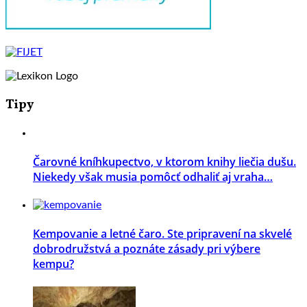
Tipy
Čarovné kníhkupectvo, v ktorom knihy liečia dušu.
Niekedy však musia pomôcť odhaliť aj vraha…
Kempovanie a letné čaro. Ste pripravení na skvelé
dobrodružstvá a poznáte zásady pri výbere
kempu?