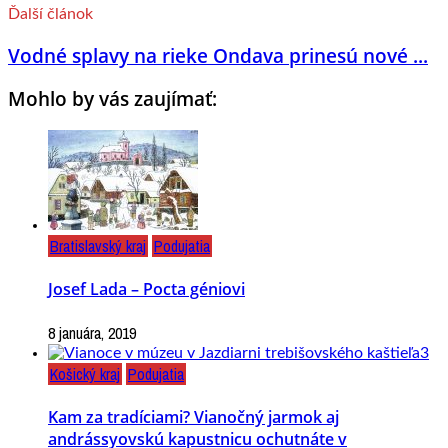
Ďalší článok
Vodné splavy na rieke Ondava prinesú nové ...
Mohlo by vás zaujímať:
Bratislavský kraj
Podujatia
Josef Lada – Pocta géniovi
8 januára, 2019
Košický kraj
Podujatia
Kam za tradíciami? Vianočný jarmok aj
andrássyovskú kapustnicu ochutnáte v