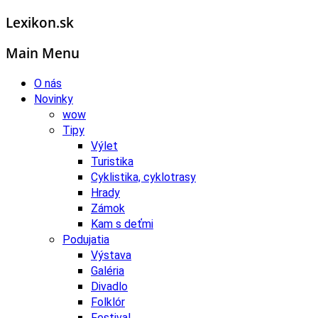
Lexikon.sk
Main Menu
O nás
Novinky
wow
Tipy
Výlet
Turistika
Cyklistika, cyklotrasy
Hrady
Zámok
Kam s deťmi
Podujatia
Výstava
Galéria
Divadlo
Folklór
Festival