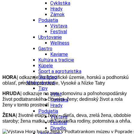
Cyklistika
Hrady
Zámok
Podujatia
Výstava
Festival
Ubytovanie
Wellness
Gastro
Kaviarne
Kultúra a tradície
Kúpele
Šport a agroturistika
Školstvo
HORA
| odkazuje na špecifické územie, horskú a podhorskú
Nitriansky kraj
oblasť, prírodné prostredie, Vysoké a Nízke Tatry
Tipy
HRUDA
| odkazuje na zem, domovinu a poľnohospodársky
Výlet
život podtatranského človeka–ženy; dedinský život a rola
Turistika
ženy v tomto prostredí
Hrady
Podujatia
ŽENA
| životné etapy ženy – dieťa, deva, zrelá žena, obdobie
Výstava
staroby; žena matka, udržiavateľka rodiny, potomstva a ohňa.
Festival
Divadlo
Ubytovanie