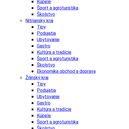
Kúpele
Šport a agroturistika
Školstvo
Nitriansky kraj
Tipy
Podujatia
Ubytovanie
Gastro
Kultúra a tradície
Šport a agroturistika
Školstvo
Ekonomika obchod a doprava
Žilinský kraj
Tipy
Podujatia
Ubytovanie
Gastro
Kultúra a tradície
Kúpele
Šport a agroturistika
Školstvo