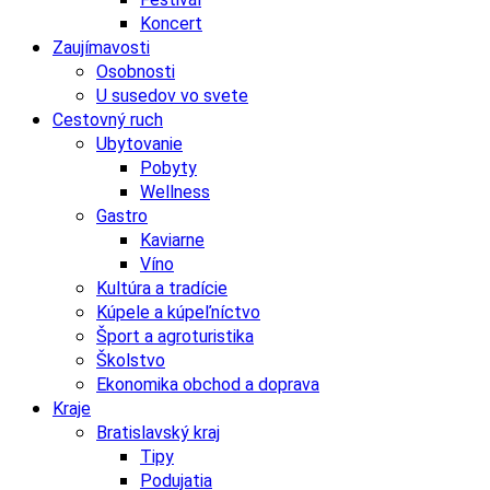
Koncert
Zaujímavosti
Osobnosti
U susedov vo svete
Cestovný ruch
Ubytovanie
Pobyty
Wellness
Gastro
Kaviarne
Víno
Kultúra a tradície
Kúpele a kúpeľníctvo
Šport a agroturistika
Školstvo
Ekonomika obchod a doprava
Kraje
Bratislavský kraj
Tipy
Podujatia