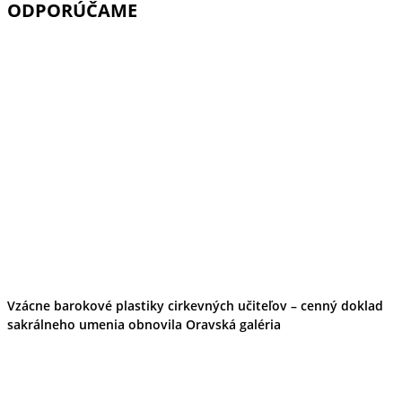
ODPORÚČAME
Ekonomika obchod a doprava
Košický kraj
Tipy
Výlet
Turistika
Cyklistika
Hrady
Podujatia
Výstava
Galéria
Divadlo
Folklór
Fašiangy
Ubytovanie
Pobyty
Gastro
Kaviarne
Víno
Vzácne barokové plastiky cirkevných učiteľov – cenný doklad
Kultúra a tradície
sakrálneho umenia obnovila Oravská galéria
Šport a agroturistika
Školstvo
Ekonomika obchod a doprava
Prešovský kraj