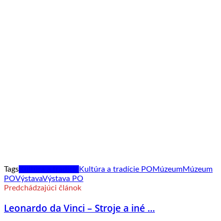
Tags
Kultúra a tradície
Kultúra a tradície PO
Múzeum
Múzeum
PO
Výstava
Výstava PO
Predchádzajúci článok
Leonardo da Vinci – Stroje a iné ...