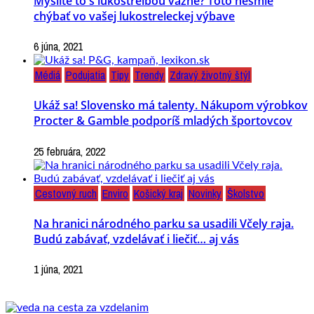
Myslíte to s lukostreľbou vážne? Toto nesmie
chýbať vo vašej lukostreleckej výbave
6 júna, 2021
Médiá
Podujatia
Tipy
Trendy
Zdravý životný štýl
Ukáž sa! Slovensko má talenty. Nákupom výrobkov
Procter & Gamble podporíš mladých športovcov
25 februára, 2022
Cestovný ruch
Enviro
Košický kraj
Novinky
Školstvo
Na hranici národného parku sa usadili Včely raja.
Budú zabávať, vzdelávať i liečiť… aj vás
1 júna, 2021