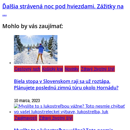
Ďalšia strávená noc pod hviezdami. Zážitky na
...
Mohlo by vás zaujímať:
Cestovný ruch
Košický kraj
Novinky
Zdravý životný štýl
Biela stopa v Slovenskom raji sa už roztápa.
Plánujete poslednú zimnú túru okolo Hornádu?
10 marca, 2023
Zaujímavosti
Zdravý životný štýl