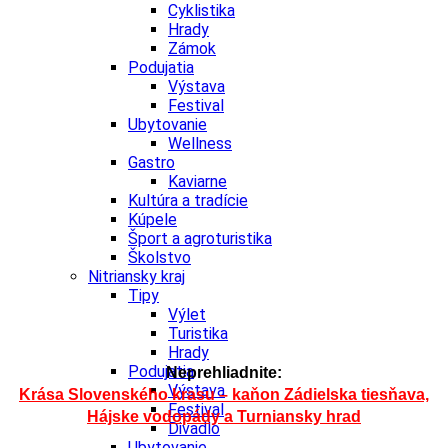
Cyklistika
Hrady
Zámok
Podujatia
Výstava
Festival
Ubytovanie
Wellness
Gastro
Kaviarne
Kultúra a tradície
Kúpele
Šport a agroturistika
Školstvo
Nitriansky kraj
Tipy
Výlet
Turistika
Hrady
Podujatia
Neprehliadnite:
Výstava
Krása Slovenského krasu – kaňon Zádielska tiesňava,
Festival
Hájske vodopády a Turniansky hrad
Divadlo
Ubytovanie