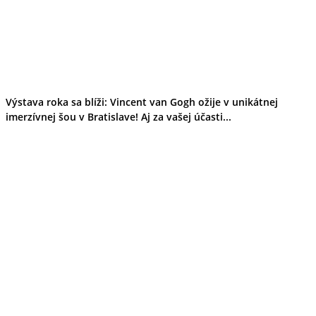
Výstava roka sa blíži: Vincent van Gogh ožije v unikátnej
imerzívnej šou v Bratislave! Aj za vašej účasti...