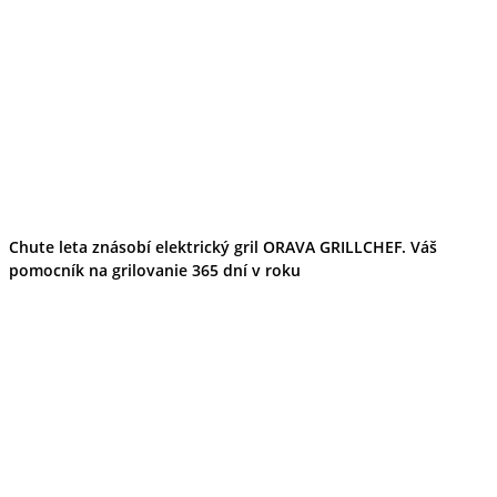
Tipy
Výlet
Turistika
Cyklistika
Hrady
Podujatia
Výstava
Galéria
Folklór
Ubytovanie
Pobyty
Wellness
Chute leta znásobí elektrický gril ORAVA GRILLCHEF. Váš
Gastro
pomocník na grilovanie 365 dní v roku
Kaviarne
Kultúra a tradície
Kúpele
Šport a agroturistika
Školstvo
Ekonomika obchod a doprava