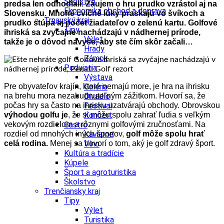
Školstvo
predsa len odhodlali. Záujem o hru prudko vzrástol aj na
Ekonomika obchod a doprava
Slovensku. Mnohé cvičné lúky praskajú vo švíkoch a
Trnavský kraj
prudko stúpa aj počet žiadateľov
o zelenú kartu.
Golfové
Tipy
ihriská sa zvyčajne nachádzajú v nádhernej prírode,
Výlet
takže je o dôvod navyše, aby ste čím skôr začali…
Hrady
Zámok
Podujatia
Výstava
Pre obyvateľov krajín, ktoré nemajú more, je hra na ihrisku
Galéria
na brehu mora nezabudnuteľným zážitkom. Hovorí sa, že
Divadlo
počas hry sa často na ihrisku uzatvárajú obchody. Obrovskou
Festival
výhodou golfu je
, že si môžu spolu zahrať ľudia s veľkým
Koncert
vekovým rozdielom a rôznymi golfovými zručnosťami. Na
Gastro
rozdiel od mnohých iných športov,
golf môže spolu hrať
Kaviarne
celá rodina.
Menej sa hovorí o tom, aký je golf zdravý šport.
Víno
Kultúra a tradície
Kúpele
Šport a agroturistika
Školstvo
Trenčiansky kraj
Tipy
Výlet
Turistika