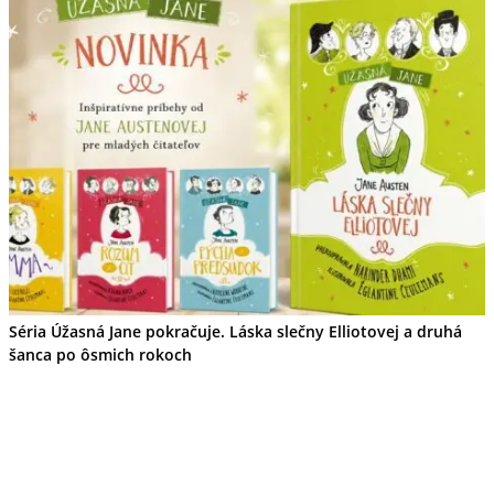
Ekonomika obchod a doprava
Košický kraj
Tipy
Výlet
Turistika
Cyklistika
Hrady
Podujatia
Výstava
Galéria
Divadlo
Folklór
Fašiangy
Ubytovanie
Pobyty
Gastro
Séria Úžasná Jane pokračuje. Láska slečny Elliotovej a druhá
Kaviarne
šanca po ôsmich rokoch
Víno
Kultúra a tradície
Šport a agroturistika
Školstvo
Ekonomika obchod a doprava
Prešovský kraj