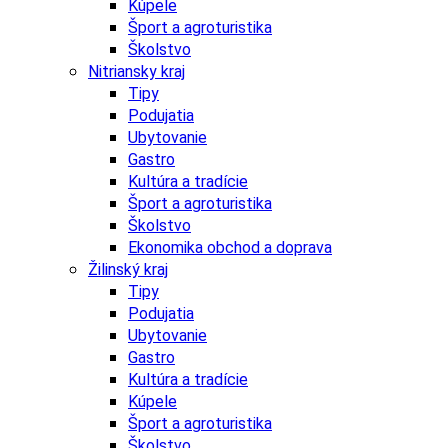
Kúpele
Šport a agroturistika
Školstvo
Nitriansky kraj
Tipy
Podujatia
Ubytovanie
Gastro
Kultúra a tradície
Šport a agroturistika
Školstvo
Ekonomika obchod a doprava
Žilinský kraj
Tipy
Podujatia
Ubytovanie
Gastro
Kultúra a tradície
Kúpele
Šport a agroturistika
Školstvo