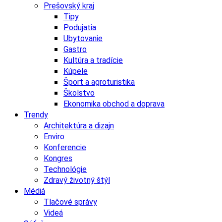
Prešovský kraj
Tipy
Podujatia
Ubytovanie
Gastro
Kultúra a tradície
Kúpele
Šport a agroturistika
Školstvo
Ekonomika obchod a doprava
Trendy
Architektúra a dizajn
Enviro
Konferencie
Kongres
Technológie
Zdravý životný štýl
Médiá
Tlačové správy
Videá