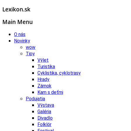
Lexikon.sk
Main Menu
O nás
Novinky
wow
Tipy
Výlet
Turistika
Cyklistika, cyklotrasy
Hrady
Zámok
Kam s deťmi
Podujatia
Výstava
Galéria
Divadlo
Folklór
Festival