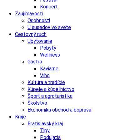
Koncert
Zaujímavosti
Osobnosti
U susedov vo svete
Cestovný ruch
Ubytovanie
Pobyty
Wellness
Gastro
Kaviarne
Víno
Kultúra a tradície
Kúpele a kúpeľníctvo
Šport a agroturistika
Školstvo
Ekonomika obchod a doprava
Kraje
Bratislavský kraj
Tipy
Podujatia