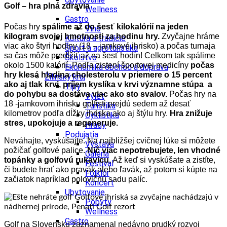
Golf – hra plná zdravia
Wellness
Gastro
Počas hry
spálime až do šesť kilokalórií na jeden
Víno
kilogram svojej hmotnosti za hodinu hry.
Zvyčajne hráme
Kultúra a tradície
viac ako štyri hodiny (18 – jamkové ihrisko) a počas turnaja
Šport a agroturistika
sa čas môže predĺžiť až na šesť hodín! Celkom tak spálime
Školstvo
okolo 1500 kalórií. Podľa zistení športovej medicíny
počas
Ekonomika obchod a doprava
hry klesá hladina cholesterolu v priemere o 15 percent
Žilinský kraj
ako aj tlak krvi, príjem kyslíka v krvi významne stúpa a
Tipy
do pohybu sa dostáva viac ako sto svalov.
Počas hry na
Výlet
18 -jamkovom ihrisku golfisti prejdú sedem až desať
Turistika
kilometrov podľa dĺžky ihriska ako aj štýlu hry.
Hra znižuje
Cyklistika
stres, upokojuje a regeneruje.
Hrady
Podujatia
Neváhajte, vyskúšajte. Na najbližšej cvičnej lúke si môžete
Výstava
požičať golfové palice.
Nič viac nepotrebujete, len vhodné
Galéria
topánky a golfovú rukavicu.
Až keď si vyskúšate a zistíte,
Festival
či budete hrať ako pravák alebo ľavák, až potom si kúpte na
Folklór
začiatok napríklad polovičnú sadu palíc.
Koncert
Ubytovanie
Pobyty
Wellness
Gastro
Golf na Slovensku zaznamenal nedávno prudký rozvoj