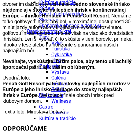
Kultúra a tradície
otvorením ďalších štyroch ihrísk.
Jedno slovenské ihrisko
Kúpele
nájdeme aj v stovke najlepších ihrísk v kontinentálnej
Šport a agroturistika
Európe – ihrisko Heritage v Penati Golf Resort.
Nemáme
Školstvo
toľko golfových ihrísk, aby boli v maximálnej dostupnosti 30
Ekonomika obchod a doprava
minút jazdy autom ako v krajinách s vysokou rozvinutou
Banskobystrický kraj
golfovou infraštruktúrou. Hrá sa však na viac ako dvadsiatich
Tipy
ihriskách. Len si vybrať, či to skúsite v tieni borovíc, pri rieke,
Výlet
hlboko v lese alebo na horizonte s panorámou našich
Turistika
najkrajších hôr.
Cyklistika
Hrady
Neváhajte, vyskúšajte! Držím palce, aby tento ušľachtilý
Podujatia
šport začal patriť aj k vašim obľúbeným.
Výstava
Galéria
Úvodná foto:
Festival
Penati Golf Resort patrí do stovky najlepších rezortov v
Folklór
Európe a jeho ihrisko Heritage do stovky najlepších
Ubytovanie
ihrísk v Európe.
Veľkolepé finále oboch ihrísk pred
Wellness
klubovým domom.
Gastro
Text a foto: Miroslava Dulová
Kaviarne
Kultúra a tradície
Kúpele
ODPORÚČAME
Šport a agroturistika
Školstvo