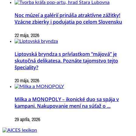
Noc múzeí a galérií prináša atraktívne zážitky!
Vzácne zbierky i podujatia po celom Slovensku
22 mája, 2026
Liptovská bryndza s prívlastkom “májová” je
skutočná delikatesa. Poznáte tajomstvo tejto
špeciality?
20 mája, 2026
Milka a MONOPOLY – ikonické duo sa spája v
kampani. Nakupovanie mení na súťaž o ...
29 apríla, 2026