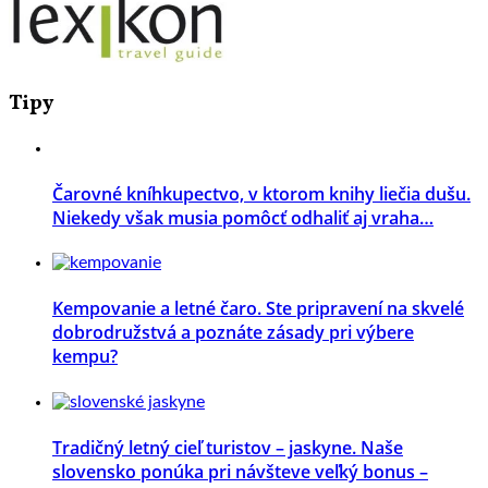
Tipy
Čarovné kníhkupectvo, v ktorom knihy liečia dušu.
Niekedy však musia pomôcť odhaliť aj vraha…
Kempovanie a letné čaro. Ste pripravení na skvelé
dobrodružstvá a poznáte zásady pri výbere
kempu?
Tradičný letný cieľ turistov – jaskyne. Naše
slovensko ponúka pri návšteve veľký bonus –