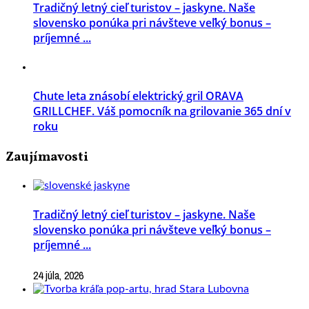
Tradičný letný cieľ turistov – jaskyne. Naše
slovensko ponúka pri návšteve veľký bonus –
príjemné ...
Chute leta znásobí elektrický gril ORAVA
GRILLCHEF. Váš pomocník na grilovanie 365 dní v
roku
Zaujímavosti
Tradičný letný cieľ turistov – jaskyne. Naše
slovensko ponúka pri návšteve veľký bonus –
príjemné ...
24 júla, 2026