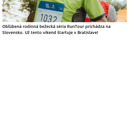
Wellness
Gastro
Víno
Kultúra a tradície
Obľúbená rodinná bežecká séria RunTour prichádza na
Šport a agroturistika
Slovensko. Už tento víkend štartuje v Bratislave!
Školstvo
Ekonomika obchod a doprava
Žilinský kraj
Tipy
Výlet
Turistika
Cyklistika
Hrady
Podujatia
Výstava
Galéria
Festival
Folklór
Koncert
Ubytovanie
Pobyty
Wellness
Gastro