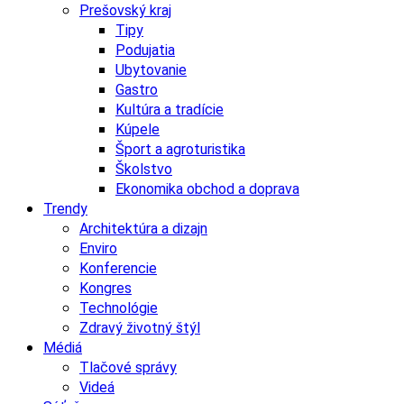
Prešovský kraj
Tipy
Podujatia
Ubytovanie
Gastro
Kultúra a tradície
Kúpele
Šport a agroturistika
Školstvo
Ekonomika obchod a doprava
Trendy
Architektúra a dizajn
Enviro
Konferencie
Kongres
Technológie
Zdravý životný štýl
Médiá
Tlačové správy
Videá