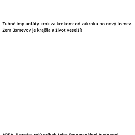
Zubné implantáty krok za krokom: od zákroku po nový úsmev.
Zem úsmevov je krajšia a život veselší!
ABBA. Poznáte celý príbeh tejto fenomenálnej hudobnej