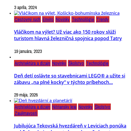
3 apríla, 2024
Cestovný ruch
Enviro
Novinky
Technológie
Trendy
Vláčikom na výlet? Už viac ako 150 rokov slúži
turistom hlavná železničná spojnica popod Tatry
19 januára, 2023
Architektúra a dizajn
Novinky
Školstvo
Technológie
Deň detí oslávte so stavebnicami LEGO® a užite si
zábavu „na plné kocky“ v týchto príbehoch…
29 mája, 2026
Architektúra a dizajn
Nitriansky kraj
Novinky
Školstvo
Zaujímavosti
Jubilujúca Tekovská hvezdáreň v Leviciach ponúka