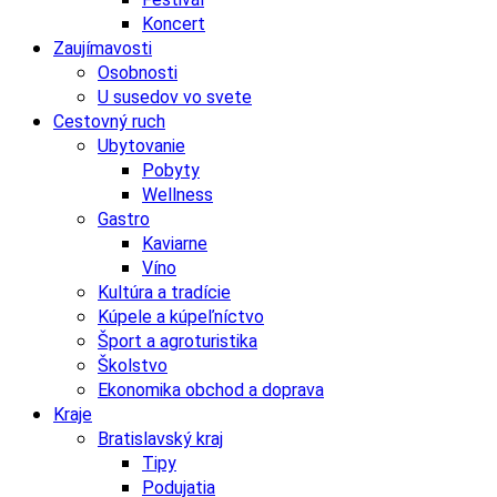
Koncert
Zaujímavosti
Osobnosti
U susedov vo svete
Cestovný ruch
Ubytovanie
Pobyty
Wellness
Gastro
Kaviarne
Víno
Kultúra a tradície
Kúpele a kúpeľníctvo
Šport a agroturistika
Školstvo
Ekonomika obchod a doprava
Kraje
Bratislavský kraj
Tipy
Podujatia