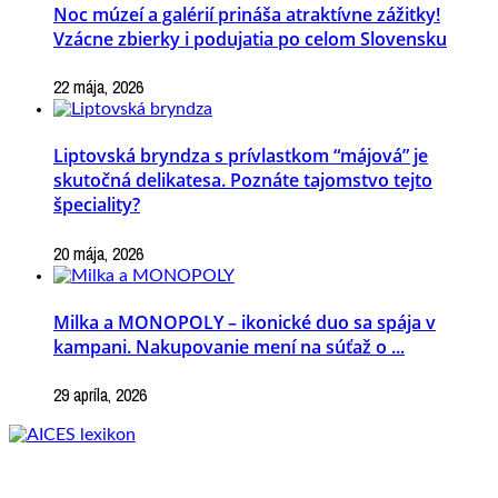
Noc múzeí a galérií prináša atraktívne zážitky!
Vzácne zbierky i podujatia po celom Slovensku
22 mája, 2026
Liptovská bryndza s prívlastkom “májová” je
skutočná delikatesa. Poznáte tajomstvo tejto
špeciality?
20 mája, 2026
Milka a MONOPOLY – ikonické duo sa spája v
kampani. Nakupovanie mení na súťaž o ...
29 apríla, 2026