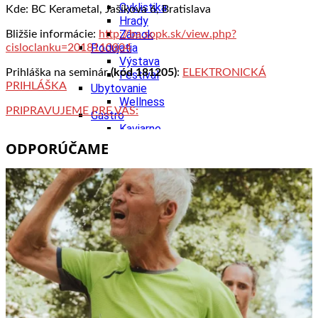
Cyklistika
Kde: BC Kerametal, Jašíkova 6, Bratislava
Hrady
Zámok
Bližšie informácie:
http://ba.sopk.sk/view.php?
Podujatia
cisloclanku=2018110804
Výstava
Prihláška na seminár
(kód 181205)
:
ELEKTRONICKÁ
Festival
PRIHLÁŠKA
Ubytovanie
Wellness
PRIPRAVUJEME PRE VÁS:
Gastro
Kaviarne
Kultúra a tradície
ODPORÚČAME
Kúpele
Šport a agroturistika
Školstvo
Nitriansky kraj
Tipy
Výlet
Turistika
Hrady
Podujatia
Výstava
Festival
Divadlo
Ubytovanie