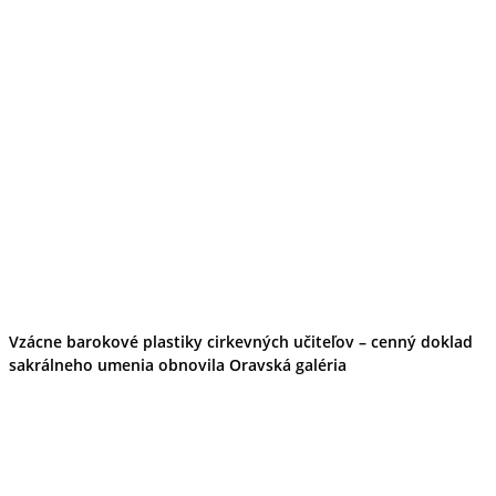
Ekonomika obchod a doprava
Košický kraj
Tipy
Výlet
Turistika
Cyklistika
Hrady
Podujatia
Výstava
Galéria
Divadlo
Folklór
Fašiangy
Ubytovanie
Pobyty
Gastro
Vzácne barokové plastiky cirkevných učiteľov – cenný doklad
Kaviarne
sakrálneho umenia obnovila Oravská galéria
Víno
Kultúra a tradície
Šport a agroturistika
Školstvo
Ekonomika obchod a doprava
Prešovský kraj