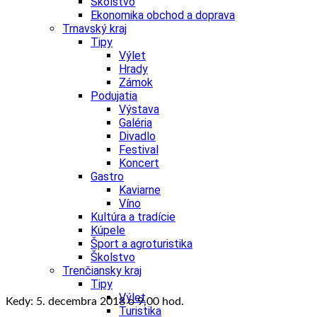
Školstvo
Ekonomika obchod a doprava
Trnavský kraj
Tipy
Výlet
Hrady
Zámok
Podujatia
Výstava
Galéria
Divadlo
Festival
Koncert
Gastro
Kaviarne
Víno
Kultúra a tradície
Kúpele
Šport a agroturistika
Školstvo
Trenčiansky kraj
Tipy
Výlet
Kedy: 5. decembra 2018 o 9,00 hod.
Turistika