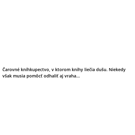
Tipy
Výlet
Turistika
Cyklistika
Hrady
Podujatia
Výstava
Galéria
Folklór
Ubytovanie
Pobyty
Wellness
Čarovné kníhkupectvo, v ktorom knihy liečia dušu. Niekedy
Gastro
však musia pomôcť odhaliť aj vraha...
Kaviarne
Kultúra a tradície
Kúpele
Šport a agroturistika
Školstvo
Ekonomika obchod a doprava