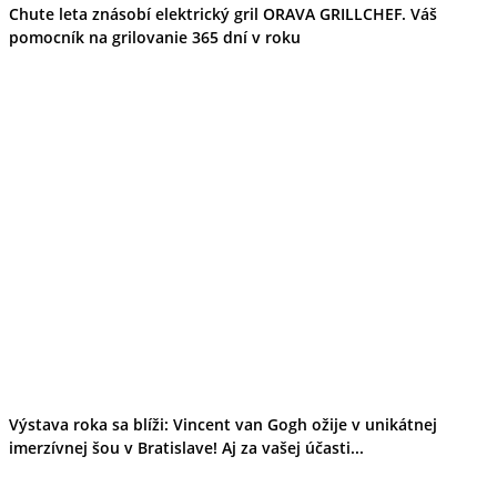
Kultúra a tradície
Chute leta znásobí elektrický gril ORAVA GRILLCHEF. Váš
Kúpele
pomocník na grilovanie 365 dní v roku
Šport a agroturistika
Školstvo
Ekonomika obchod a doprava
Banskobystrický kraj
Tipy
Výlet
Turistika
Cyklistika
Hrady
Podujatia
Výstava
Galéria
Festival
Folklór
Ubytovanie
Wellness
Gastro
Kaviarne
Výstava roka sa blíži: Vincent van Gogh ožije v unikátnej
Kultúra a tradície
imerzívnej šou v Bratislave! Aj za vašej účasti...
Kúpele
Šport a agroturistika
Školstvo