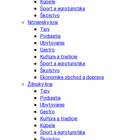
Kúpele
Šport a agroturistika
Školstvo
Nitriansky kraj
Tipy
Podujatia
Ubytovanie
Gastro
Kultúra a tradície
Šport a agroturistika
Školstvo
Ekonomika obchod a doprava
Žilinský kraj
Tipy
Podujatia
Ubytovanie
Gastro
Kultúra a tradície
Kúpele
Šport a agroturistika
Školstvo