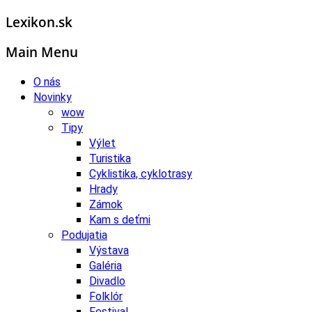
Lexikon.sk
Main Menu
O nás
Novinky
wow
Tipy
Výlet
Turistika
Cyklistika, cyklotrasy
Hrady
Zámok
Kam s deťmi
Podujatia
Výstava
Galéria
Divadlo
Folklór
Festival