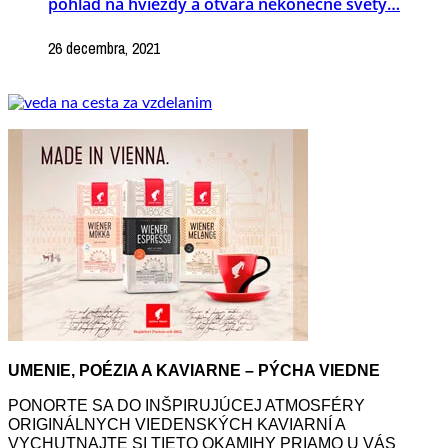
pohľad na hviezdy a otvára nekonečné svety…
26 decembra, 2021
UMENIE, POÉZIA A KAVIARNE – PÝCHA VIEDNE
PONORTE SA DO INŠPIRUJÚCEJ ATMOSFÉRY
ORIGINÁLNYCH VIEDENSKÝCH KAVIARNÍ A
VYCHUTNAJTE SI TIETO OKAMIHY PRIAMO U VÁS