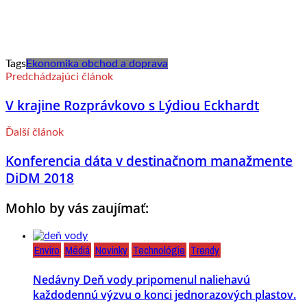
Tags
Ekonomika obchod a doprava
Predchádzajúci článok
V krajine Rozprávkovo s Lýdiou Eckhardt
Ďalší článok
Konferencia dáta v destinačnom manažmente
DiDM 2018
Mohlo by vás zaujímať:
Enviro
Médiá
Novinky
Technológie
Trendy
Nedávny Deň vody pripomenul naliehavú
každodennú výzvu o konci jednorazových plastov.