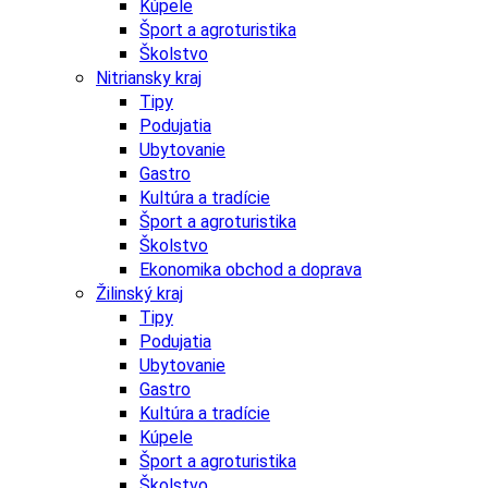
Kúpele
Šport a agroturistika
Školstvo
Nitriansky kraj
Tipy
Podujatia
Ubytovanie
Gastro
Kultúra a tradície
Šport a agroturistika
Školstvo
Ekonomika obchod a doprava
Žilinský kraj
Tipy
Podujatia
Ubytovanie
Gastro
Kultúra a tradície
Kúpele
Šport a agroturistika
Školstvo