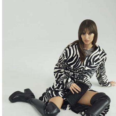
Tipy
Výlet
Turistika
Cyklistika
Hrady
Podujatia
Výstava
Galéria
Folklór
Ubytovanie
Pobyty
Wellness
Gastro
Kaviarne
Kultúra a tradície
Kúpele
Šport a agroturistika
Školstvo
Ekonomika obchod a doprava