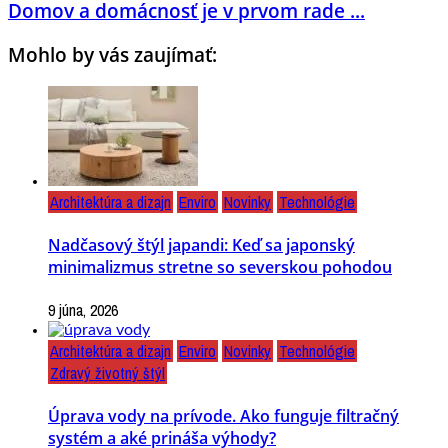
Domov a domácnosť je v prvom rade ...
Mohlo by vás zaujímať:
Architektúra a dizajn
Enviro
Novinky
Technológie
Nadčasový štýl japandi: Keď sa japonský
minimalizmus stretne so severskou pohodou
9 júna, 2026
Architektúra a dizajn
Enviro
Novinky
Technológie
Zdravý životný štýl
Úprava vody na prívode. Ako funguje filtračný
systém a aké prináša výhody?