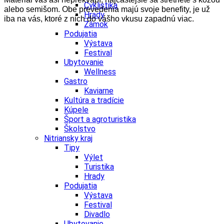
Cyklistika
alebo semišom. Obe prevedenia majú svoje benefity, je už
Hrady
iba na vás, ktoré z nich do vášho vkusu zapadnú viac.
Zámok
Podujatia
Výstava
Festival
Ubytovanie
Wellness
Gastro
Kaviarne
Kultúra a tradície
Kúpele
Šport a agroturistika
Školstvo
Nitriansky kraj
Tipy
Výlet
Turistika
Hrady
Podujatia
Výstava
Festival
Divadlo
Ubytovanie