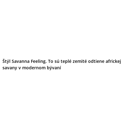
Štýl Savanna Feeling. To sú teplé zemité odtiene africkej
savany v modernom bývaní