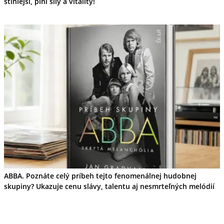
štíhlejší, plní sily a vitality!
ABBA. Poznáte celý príbeh tejto fenomenálnej hudobnej
skupiny? Ukazuje cenu slávy, talentu aj nesmrteľných melódií