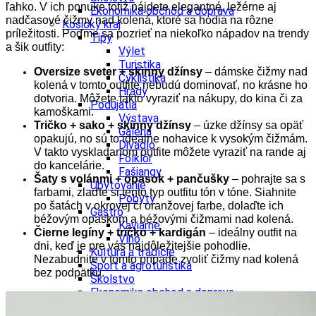
ľahko. V ich ponuke totiž nájdete elegantné, ležérne aj
Ekonomika obchod a doprava
nadčasové čižmy nad kolená, ktoré sa hodia na rôzne
Košický kraj
príležitosti. Poďme sa pozrieť na niekoľko nápadov na trendy
Tipy
a šik outfity:
Výlet
Turistika
Oversize sveter + skinny džínsy
– dámske čižmy nad
Cyklistika
kolená v tomto outfite nebudú dominovať, no krásne ho
Hrady
dotvoria. Môžete takto vyraziť na nákupy, do kina či za
Podujatia
kamoškami.
Výstava
Tričko + sako + skinny džínsy
– úzke džínsy sa opäť
Galéria
opakujú, no sú to ideálne nohavice k vysokým čižmám.
Divadlo
V takto vyskladanom outfite môžete vyraziť na rande aj
Folklór
do kancelárie.
Fašiangy
Šaty s volánmi + opasok + pančušky
– pohrajte sa s
Ubytovanie
farbami, zlaďte si tento typ outfitu tón v tóne. Siahnite
Pobyty
po šatách v okrovej či oranžovej farbe, dolaďte ich
Gastro
béžovým opaskom a béžovými čižmami nad kolená.
Kaviarne
Čierne legíny + tričko + kardigán
– ideálny outfit na
Víno
dni, keď je pre vás najdôležitejšie pohodlie.
Kultúra a tradície
Nezabudnite v tomto prípade zvoliť čižmy nad kolená
Šport a agroturistika
bez podpätku.
Školstvo
Ekonomika obchod a doprava
Prešovský kraj