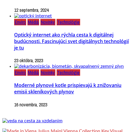
12 septembra, 2024
Enviro
Médiá
Novinky
Technológie
Optický internet ako rýchla cesta k digitálnej
budúcnosti. Fascinujúci svet digitálnych technológií
je tu
23 októbra, 2023
Enviro
Médiá
Novinky
Technológie
Moderné plynové kotle prispievajú k znižovaniu
emisii skleníkových plynov
16 novembra, 2023