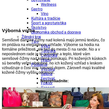
Wellness
Gastro
Víno
Kultúra a tradície
Šport a agroturistika
Školstvo
Výborná voľba…
Ekonomika obchod a doprava
Žilinský kraj
Semišové dámske čižmy nad kolená majú jemnú textúru, čo
Tipy
im pridáva na elegantnom vzhľade. Výborne sa hodia na
Výlet
formálne príležitosti, ale tiež do mesta či na rande. No a v
Turistika
neposlednom rade je to pohodlie a teplo, ktoré vám
Cyklistika
semišové čižmy nad kolená ponúkajú. Pri kožených kúskoch
Hrady
sú benefity veľmi obdobné, no ich kožený vzhľad s leskom
Podujatia
vzbudzuje o čosi viac luxusný dojem. Zároveň majú kvalitné
Výstava
kožené čižmy vyššiu odolnosť.
Galéria
Festival
Neprehliadnite:
Folklór
Koncert
Ubytovanie
Pobyty
Wellness
Gastro