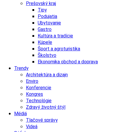
Prešovský kraj
Tipy
Podujatia
Ubytovanie
Gastro
Kultúra a tradície
Kúpele
Šport a agroturistika
Školstvo
Ekonomika obchod a doprava
Trendy
Architektúra a dizajn
Enviro
Konferencie
Kongres
Technológie
Zdravý životný štýl
Médiá
Tlačové správy
Videá