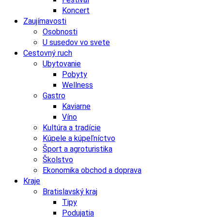
Koncert
Zaujímavosti
Osobnosti
U susedov vo svete
Cestovný ruch
Ubytovanie
Pobyty
Wellness
Gastro
Kaviarne
Víno
Kultúra a tradície
Kúpele a kúpeľníctvo
Šport a agroturistika
Školstvo
Ekonomika obchod a doprava
Kraje
Bratislavský kraj
Tipy
Podujatia