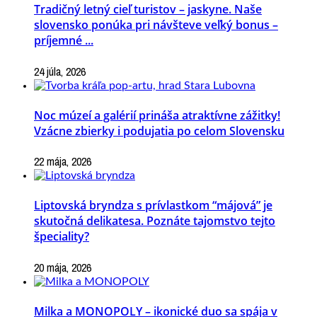
Tradičný letný cieľ turistov – jaskyne. Naše
slovensko ponúka pri návšteve veľký bonus –
príjemné ...
24 júla, 2026
Noc múzeí a galérií prináša atraktívne zážitky!
Vzácne zbierky i podujatia po celom Slovensku
22 mája, 2026
Liptovská bryndza s prívlastkom “májová” je
skutočná delikatesa. Poznáte tajomstvo tejto
špeciality?
20 mája, 2026
Milka a MONOPOLY – ikonické duo sa spája v