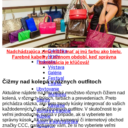
Kultúra a tradície
Kúpele
Šport a agroturistika
Školstvo
Ekonomika obchod a doprava
Banskobystrický kraj
Tipy
Výlet
Turistika
Cyklistika
Nadchádzajúca zima môže mať aj inú farbu ako bielu.
Hrady
Farebné kabelky v zimnom období, keď správna
Podujatia
kombinácia je kľúčová!
Výstava
Galéria
Festival
Čižmy nad kolená v rôznych outfitoch
Folklór
Ubytovanie
Aktuálne nájdete na trhu veľké množstvo rôznych čižiem nad
Wellness
kolená, v rôznych štýloch, farbách a prevedeniach. Preto
Gastro
prichádza otázka, ako tieto trendy kúsky integrovať do vašich
Kaviarne
každodenných či príležitostných outfitov. V skutočnosti to je
Kultúra a tradície
veľmi jednoduché, najmä v prípade, ak si vyberiete ten
Kúpele
správny kúsok. Ak stavíte na kamenný či internetový obchod
Šport a agroturistika
značky CCC, garantujeme vám, že si ho vyberiete veľmi
Školstvo