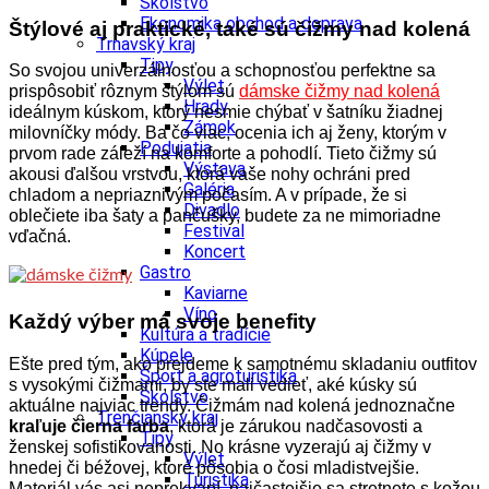
Školstvo
Ekonomika obchod a doprava
Štýlové aj praktické, také sú čižmy nad kolená
Trnavský kraj
Tipy
So svojou univerzálnosťou a schopnosťou perfektne sa
Výlet
prispôsobiť rôznym štýlom sú
dámske čižmy nad kolená
Hrady
ideálnym kúskom, ktorý nesmie chýbať v šatníku žiadnej
Zámok
milovníčky módy. Ba čo viac, ocenia ich aj ženy, ktorým v
Podujatia
prvom rade záleží na komforte a pohodlí. Tieto čižmy sú
Výstava
akousi ďalšou vrstvou, ktorá vaše nohy ochráni pred
Galéria
chladom a nepriaznivým počasím. A v prípade, že si
Divadlo
oblečiete iba šaty a pančušky, budete za ne mimoriadne
Festival
vďačná.
Koncert
Gastro
Kaviarne
Víno
Každý výber má svoje benefity
Kultúra a tradície
Kúpele
Ešte pred tým, ako prejdeme k samotnému skladaniu outfitov
Šport a agroturistika
s vysokými čižmami, by ste mali vedieť, aké kúsky sú
Školstvo
aktuálne najviac trendy. Čižmám nad kolená jednoznačne
Trenčiansky kraj
kraľuje čierna farba
, ktorá je zárukou nadčasovosti a
Tipy
ženskej sofistikovanosti. No krásne vyzerajú aj čižmy v
Výlet
hnedej či béžovej, ktoré pôsobia o čosi mladistvejšie.
Turistika
Materiál vás asi neprekvapí, najčastejšie sa stretnete s kožou