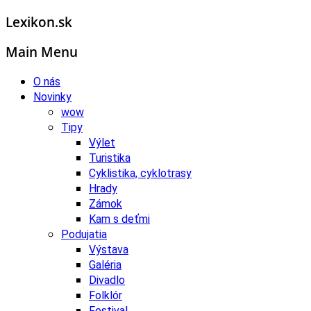
Lexikon.sk
Main Menu
O nás
Novinky
wow
Tipy
Výlet
Turistika
Cyklistika, cyklotrasy
Hrady
Zámok
Kam s deťmi
Podujatia
Výstava
Galéria
Divadlo
Folklór
Festival