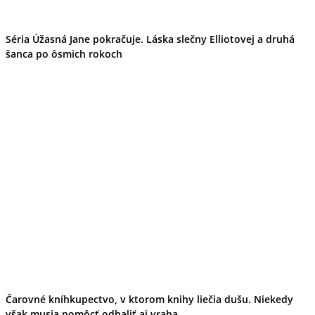
Séria Úžasná Jane pokračuje. Láska slečny Elliotovej a druhá
šanca po ôsmich rokoch
Čarovné kníhkupectvo, v ktorom knihy liečia dušu. Niekedy
však musia pomôcť odhaliť aj vraha...