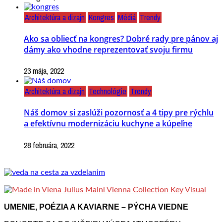
Architektúra a dizajn
Kongres
Médiá
Trendy
Ako sa obliecť na kongres? Dobré rady pre pánov aj
dámy ako vhodne reprezentovať svoju firmu
23 mája, 2022
Architektúra a dizajn
Technológie
Trendy
Náš domov si zaslúži pozornosť a 4 tipy pre rýchlu
a efektívnu modernizáciu kuchyne a kúpeľne
28 februára, 2022
UMENIE, POÉZIA A KAVIARNE – PÝCHA VIEDNE