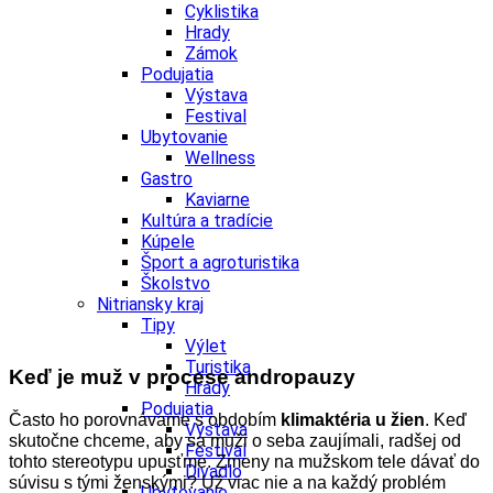
Cyklistika
Hrady
Zámok
Podujatia
Výstava
Festival
Ubytovanie
Wellness
Gastro
Kaviarne
Kultúra a tradície
Kúpele
Šport a agroturistika
Školstvo
Nitriansky kraj
Tipy
Výlet
Turistika
Keď je muž v procese andropauzy
Hrady
Podujatia
Často ho porovnávame s obdobím
klimaktéria u žien
. Keď
Výstava
skutočne chceme, aby sa muži o seba zaujímali, radšej od
Festival
tohto stereotypu upusťme. Zmeny na mužskom tele dávať do
Divadlo
súvisu s tými ženskými? Už viac nie a na každý problém
Ubytovanie