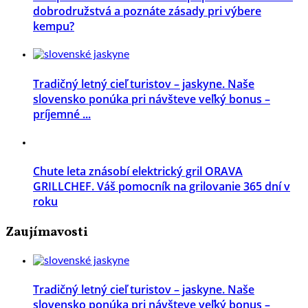
dobrodružstvá a poznáte zásady pri výbere
kempu?
Tradičný letný cieľ turistov – jaskyne. Naše
slovensko ponúka pri návšteve veľký bonus –
príjemné ...
Chute leta znásobí elektrický gril ORAVA
GRILLCHEF. Váš pomocník na grilovanie 365 dní v
roku
Zaujímavosti
Tradičný letný cieľ turistov – jaskyne. Naše
slovensko ponúka pri návšteve veľký bonus –