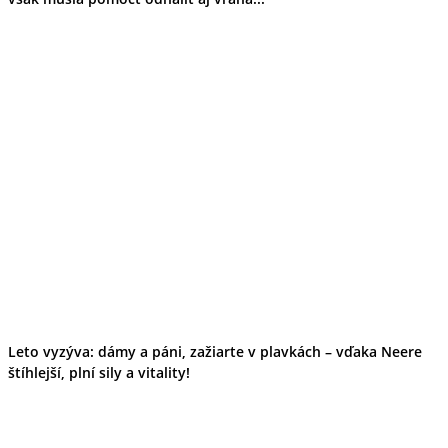
Leto vyzýva: dámy a páni, zažiarte v plavkách – vďaka Neere
štíhlejší, plní sily a vitality!