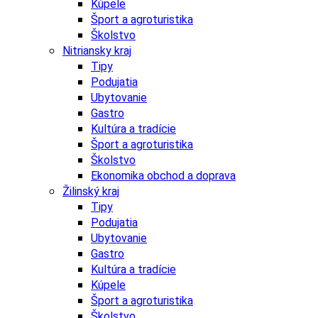
Kúpele
Šport a agroturistika
Školstvo
Nitriansky kraj
Tipy
Podujatia
Ubytovanie
Gastro
Kultúra a tradície
Šport a agroturistika
Školstvo
Ekonomika obchod a doprava
Žilinský kraj
Tipy
Podujatia
Ubytovanie
Gastro
Kultúra a tradície
Kúpele
Šport a agroturistika
Školstvo