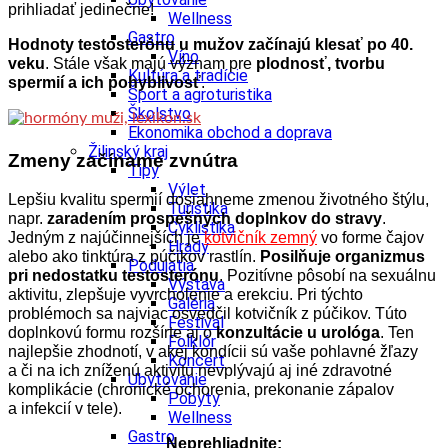
prihliadať jedinečne!
Wellness
Gastro
Hodnoty testosterónu u mužov začínajú klesať po 40.
Víno
veku
. Stále však majú význam pre
plodnosť, tvorbu
Kultúra a tradície
spermií a ich pohyblivosť
.
Šport a agroturistika
Školstvo
Ekonomika obchod a doprava
Žilinský kraj
Zmeny začíname zvnútra
Tipy
Výlet
Lepšiu kvalitu spermií dosiahneme zmenou životného štýlu,
Turistika
napr.
zaradením prospešných doplnkov do stravy
.
Cyklistika
Jedným z najúčinnejších je
kotvičník zemný
vo forme čajov
Hrady
alebo ako tinktúra z púčikov rastlín.
Posilňuje organizmus
Podujatia
pri nedostatku testosterónu
. Pozitívne pôsobí na sexuálnu
Výstava
aktivitu, zlepšuje vyvrcholenie a erekciu. Pri týchto
Galéria
problémoch sa najviac osvedčil kotvičník z púčikov.
Túto
Festival
doplnkovú formu rozšírte aj o
konzultácie u urológa
. Ten
Folklór
najlepšie zhodnotí, v akej kondícii sú vaše pohlavné žľazy
Koncert
a či na ich zníženú aktivitu nevplývajú aj iné zdravotné
Ubytovanie
komplikácie (chronické ochorenia, prekonanie zápalov
Pobyty
a infekcií v tele).
Wellness
Gastro
Neprehliadnite: