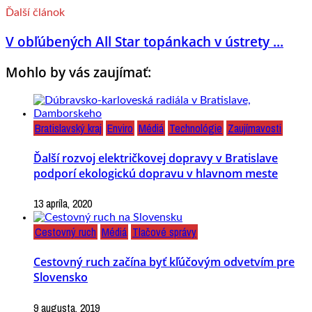
Ďalší článok
V obľúbených All Star topánkach v ústrety ...
Mohlo by vás zaujímať:
Bratislavský kraj
Enviro
Médiá
Technológie
Zaujímavosti
Ďalší rozvoj električkovej dopravy v Bratislave
podporí ekologickú dopravu v hlavnom meste
13 apríla, 2020
Cestovný ruch
Médiá
Tlačové správy
Cestovný ruch začína byť kľúčovým odvetvím pre
Slovensko
9 augusta, 2019