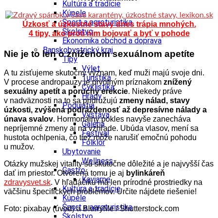
Kultúra a tradície
Kúpele
Šport a agroturistika
Úzkosť a úzkostné stavy dnes trápia mnohých.
Školstvo
4 tipy, ako proti nim bojovať a byť v pohode
Ekonomika obchod a doprava
Banskobystrický kraj
Nie je to len o zníženom sexuálnom apetíte
Tipy
Výlet
A tu zisťujeme skutočný význam, keď muži majú svoje dni.
Turistika
V procese andropauzy je prvotným príznakom
znížený
Cyklistika
sexuálny apetít a poruchy erekcie
. Niekedy práve
Hrady
v nadväznosti na to sa pridružujú
zmeny nálad, stavy
Podujatia
úzkosti, zvýšená podráždenosť až depresívne nálady
a
Výstava
únava svalov
. Hormonálny pokles navyše zanecháva
Galéria
nepríjemné zmeny aj na vzhľade. Ubúda vlasov, mení sa
Festival
hustota ochlpenia, čo tiež môže narušiť emočnú pohodu
Folklór
u mužov.
Ubytovanie
Wellness
Otázky mužskej vitality sú skutočne dôležité a je najvyšší čas
Gastro
dať im priestor. Otvorená tomu je aj
bylinkáreň
Kaviarne
zdravysvet.sk
. V hľadáčiku má len prírodné prostriedky na
Kultúra a tradície
väčšinu špecifických problémov. Určite nájdete riešenie!
Kúpele
Šport a agroturistika
Foto: pixabay (úvod) a
BlurryMe / Shutterstock.com
Školstvo