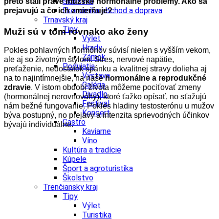
Školstvo
preto stali práve mužské hormonálne problémy. Ako sa
Ekonomika obchod a doprava
prejavujú a čo ich zmierňuje?
Trnavský kraj
Tipy
Muži sú v tom rovnako ako ženy
Výlet
Hrady
Pokles pohlavných hormónov súvisí nielen s vyšším vekom,
Zámok
ale aj so životným štýlom. Stres, nervové napätie,
Podujatia
preťaženie, nedostatok spánku a kvalitnej stravy dolieha aj
Výstava
na to najintímnejšie, na naše
hormonálne a reprodukčné
Galéria
zdravie
. V istom období života môžeme pociťovať zmeny
Divadlo
(hormonálnej nerovnováhy), ktoré ťažko opísať, no sťažujú
Festival
nám bežné fungovanie. Pokles hladiny testosterónu u mužov
Koncert
býva postupný, no prejavy a intenzita sprievodných účinkov
Gastro
bývajú individuálne.
Kaviarne
Víno
Kultúra a tradície
Kúpele
Šport a agroturistika
Školstvo
Trenčiansky kraj
Tipy
Výlet
Turistika