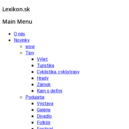
Lexikon.sk
Main Menu
O nás
Novinky
wow
Tipy
Výlet
Turistika
Cyklistika, cyklotrasy
Hrady
Zámok
Kam s deťmi
Podujatia
Výstava
Galéria
Divadlo
Folklór
Festival