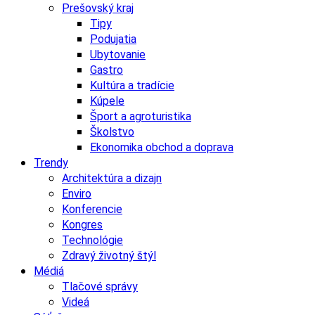
Prešovský kraj
Tipy
Podujatia
Ubytovanie
Gastro
Kultúra a tradície
Kúpele
Šport a agroturistika
Školstvo
Ekonomika obchod a doprava
Trendy
Architektúra a dizajn
Enviro
Konferencie
Kongres
Technológie
Zdravý životný štýl
Médiá
Tlačové správy
Videá