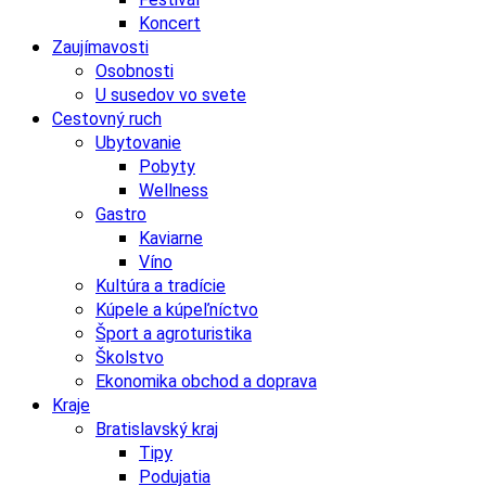
Koncert
Zaujímavosti
Osobnosti
U susedov vo svete
Cestovný ruch
Ubytovanie
Pobyty
Wellness
Gastro
Kaviarne
Víno
Kultúra a tradície
Kúpele a kúpeľníctvo
Šport a agroturistika
Školstvo
Ekonomika obchod a doprava
Kraje
Bratislavský kraj
Tipy
Podujatia