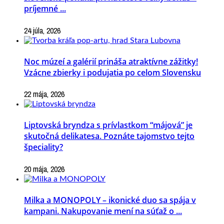
príjemné ...
24 júla, 2026
Noc múzeí a galérií prináša atraktívne zážitky!
Vzácne zbierky i podujatia po celom Slovensku
22 mája, 2026
Liptovská bryndza s prívlastkom “májová” je
skutočná delikatesa. Poznáte tajomstvo tejto
špeciality?
20 mája, 2026
Milka a MONOPOLY – ikonické duo sa spája v
kampani. Nakupovanie mení na súťaž o ...