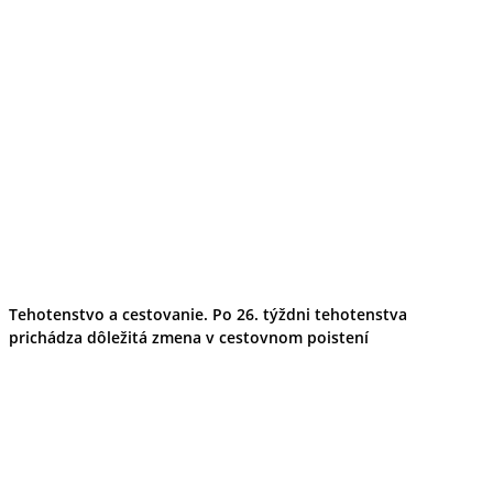
Tipy
Výlet
Turistika
Cyklistika
Hrady
Podujatia
Výstava
Galéria
Folklór
Ubytovanie
Pobyty
Wellness
Gastro
Kaviarne
Kultúra a tradície
Tehotenstvo a cestovanie. Po 26. týždni tehotenstva
Kúpele
prichádza dôležitá zmena v cestovnom poistení
Šport a agroturistika
Školstvo
Ekonomika obchod a doprava