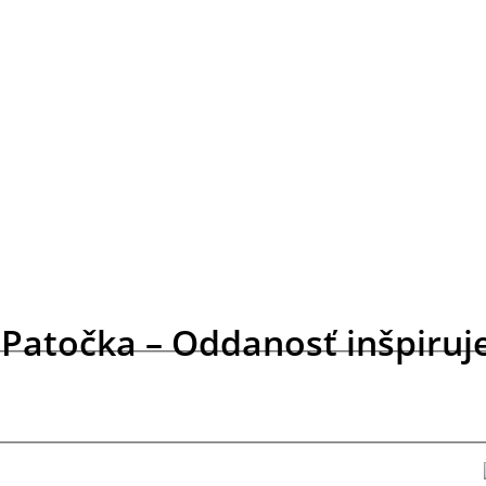
 Patočka – Oddanosť inšpiruje 