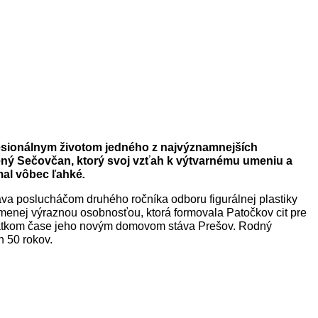
fesionálnym životom jedného z najvýznamnejších
ný Sečovčan, ktorý svoj vzťah k výtvarnému umeniu a
mal vôbec ľahké
.
va poslucháčom druhého ročníka odboru figurálnej plastiky
enej výraznou osobnosťou, ktorá formovala Patočkov cit pre
krátkom čase jeho novým domovom stáva Prešov. Rodný
h 50 rokov.