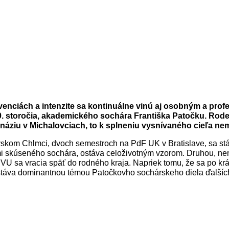
enciách a intenzite sa kontinuálne vinú aj osobným a pro
 storočia, akademického sochára Františka Patočku. Rode
náziu v Michalovciach, to k splneniu vysnívaného cieľa ne
skom Chlmci, dvoch semestroch na PdF UK v Bratislave, sa stá
i skúseného sochára, ostáva celoživotným vzorom. Druhou, nem
ŠVU sa vracia späť do rodného kraja. Napriek tomu, že sa po 
 ostáva dominantnou témou Patočkovho sochárskeho diela ďalšíc