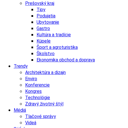
Prešovský kraj
Tipy
Podujatia
Ubytovanie
Gastro
Kultúra a tradície
Kúpele
Šport a agroturistika
Školstvo
Ekonomika obchod a doprava
Trendy
Architektúra a dizajn
Enviro
Konferencie
Kongres
Technológie
Zdravý životný štýl
Médiá
Tlačové správy
Videá