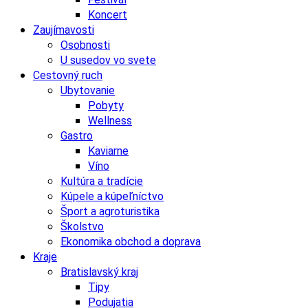
Koncert
Zaujímavosti
Osobnosti
U susedov vo svete
Cestovný ruch
Ubytovanie
Pobyty
Wellness
Gastro
Kaviarne
Víno
Kultúra a tradície
Kúpele a kúpeľníctvo
Šport a agroturistika
Školstvo
Ekonomika obchod a doprava
Kraje
Bratislavský kraj
Tipy
Podujatia