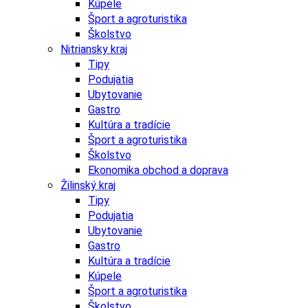
Kúpele
Šport a agroturistika
Školstvo
Nitriansky kraj
Tipy
Podujatia
Ubytovanie
Gastro
Kultúra a tradície
Šport a agroturistika
Školstvo
Ekonomika obchod a doprava
Žilinský kraj
Tipy
Podujatia
Ubytovanie
Gastro
Kultúra a tradície
Kúpele
Šport a agroturistika
Školstvo