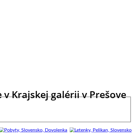
v Krajskej galérii v Prešove