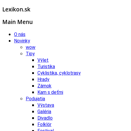
Lexikon.sk
Main Menu
O nás
Novinky
wow
Tipy
Výlet
Turistika
Cyklistika, cyklotrasy
Hrady
Zámok
Kam s deťmi
Podujatia
Výstava
Galéria
Divadlo
Folklór
Festival