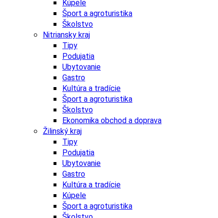
Kúpele
Šport a agroturistika
Školstvo
Nitriansky kraj
Tipy
Podujatia
Ubytovanie
Gastro
Kultúra a tradície
Šport a agroturistika
Školstvo
Ekonomika obchod a doprava
Žilinský kraj
Tipy
Podujatia
Ubytovanie
Gastro
Kultúra a tradície
Kúpele
Šport a agroturistika
Školstvo