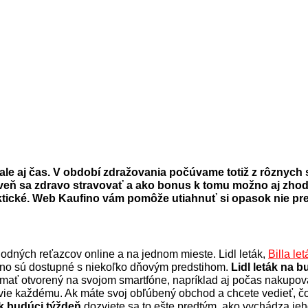
 ale aj čas. V období zdražovania počúvame totiž z rôznych 
oveň sa zdravo stravovať a ako bonus k tomu možno aj zhodiť
tické. Web Kaufino vám pomôže utiahnuť si opasok nie preto,
dných reťazcov online a na jednom mieste. Lidl leták,
Billa
let
fino sú dostupné s niekoľko dňovým predstihom.
Lidl leták na 
ať otvorený na svojom smartfóne, napríklad aj počas nakupovan
ovie každému. Ak máte svoj obľúbený obchod a chcete vedieť, čo
ák budúci týždeň
dozviete sa to ešte predtým, ako vychádza jeh