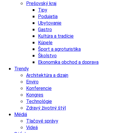
Prešovský kraj
Tipy
Podujatia
Ubytovanie
Gastro
Kultúra a tradície
Kúpele
Šport a agroturistika
Školstvo
Ekonomika obchod a doprava
Trendy
Architektúra a dizajn
Enviro
Konferencie
Kongres
Technológie
Zdravý životný štýl
Médiá
Tlačové správy
Videá