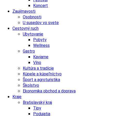
Koncert
Zaujímavosti
Osobnosti
U susedov vo svete
Cestovný ruch
Ubytovanie
Pobyty
Wellness
Gastro
Kaviarne
Víno
Kultúra a tradície
Kúpele a kúpeľníctvo
Šport a agroturistika
Školstvo
Ekonomika obchod a doprava
Kraje
Bratislavský kraj
Tipy
Podujatia