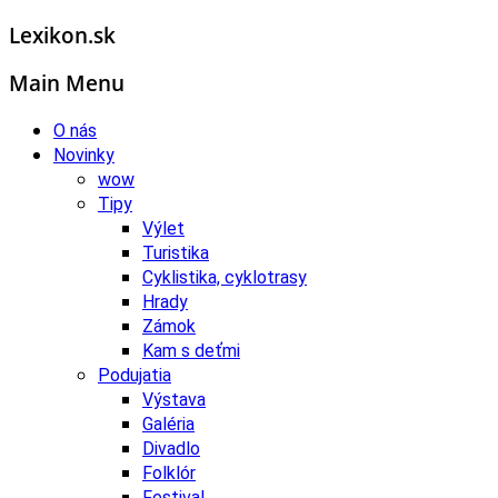
Lexikon.sk
Main Menu
O nás
Novinky
wow
Tipy
Výlet
Turistika
Cyklistika, cyklotrasy
Hrady
Zámok
Kam s deťmi
Podujatia
Výstava
Galéria
Divadlo
Folklór
Festival