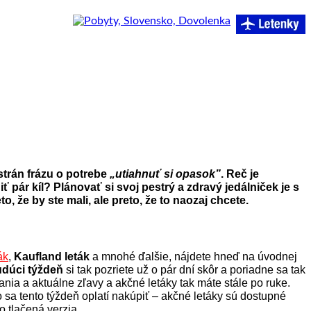
strán frázu o potrebe
„utiahnuť si opasok”
. Reč je
 pár kíl? Plánovať si svoj pestrý a zdravý jedálniček je s
 že by ste mali, ale preto, že to naozaj chcete.
ák
,
Kaufland leták
a mnohé ďalšie, nájdete hneď na úvodnej
budúci týždeň
si tak pozriete už o pár dní skôr a poriadne sa tak
ia a aktuálne zľavy a akčné letáky tak máte stále po ruke.
 sa tento týždeň oplatí nakúpiť – akčné letáky sú dostupné
o tlačená verzia.