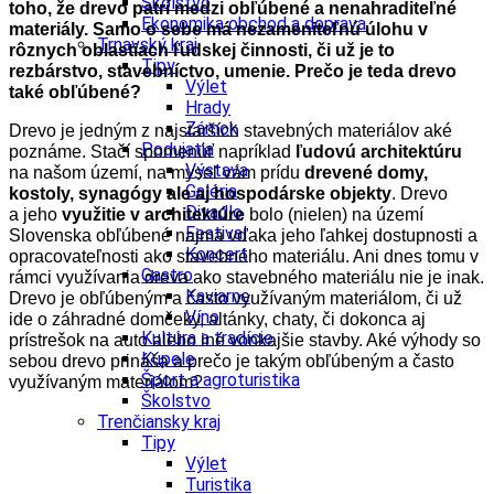
Školstvo
toho, že drevo patrí medzi obľúbené a nenahraditeľné
Ekonomika obchod a doprava
materiály. Samo o sebe má nezameniteľnú úlohu v
Trnavský kraj
rôznych oblastiach ľudskej činnosti, či už je to
Tipy
rezbárstvo, stavebníctvo, umenie. Prečo je teda drevo
Výlet
také obľúbené?
Hrady
Zámok
Drevo je jedným z najstarších stavebných materiálov aké
Podujatia
poznáme. Stačí spomenúť napríklad
ľudovú architektúru
Výstava
na našom území, na myseľ vám prídu
drevené domy,
Galéria
kostoly, synagógy ale aj hospodárske objekty
. Drevo
Divadlo
a jeho
využitie v architektúre
bolo (nielen) na území
Festival
Slovenska obľúbené najmä vďaka jeho ľahkej dostupnosti a
Koncert
opracovateľnosti ako stavebného materiálu. Ani dnes tomu v
Gastro
rámci využívania dreva ako stavebného materiálu nie je inak.
Kaviarne
Drevo je obľúbeným a často využívaným materiálom, či už
Víno
ide o záhradné domčeky, altánky, chaty, či dokonca aj
Kultúra a tradície
prístrešok na auto alebo iné vonkajšie stavby. Aké výhody so
Kúpele
sebou drevo prináša a prečo je takým obľúbeným a často
Šport a agroturistika
využívaným materiálom?
Školstvo
Trenčiansky kraj
Tipy
Výlet
Turistika