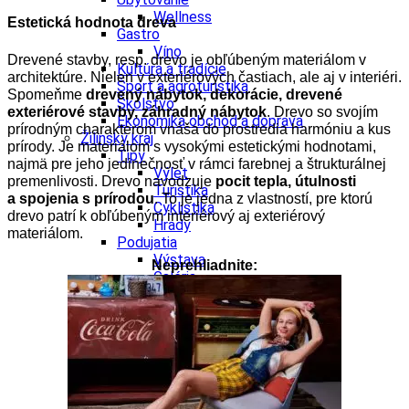
Wellness
Estetická hodnota dreva
Gastro
Víno
Drevené stavby, resp. drevo je obľúbeným materiálom v
Kultúra a tradície
architektúre. Nielen v exteriérových častiach, ale aj v interiéri.
Šport a agroturistika
Spomeňme
drevený nábytok, dekorácie, drevené
Školstvo
exteriérové stavby, záhradný nábytok
. Drevo so svojím
Ekonomika obchod a doprava
prírodným charakterom vnáša do prostredia harmóniu a kus
Žilinský kraj
prírody. Je materiálom s vysokými estetickými hodnotami,
Tipy
najmä pre jeho jedinečnosť v rámci farebnej a štrukturálnej
Výlet
premenlivosti. Drevo navodzuje
pocit tepla, útulnosti
Turistika
a spojenia s prírodou
. To je jedna z vlastností, pre ktorú
Cyklistika
drevo patrí k obľúbeným interiérový aj exteriérový
Hrady
materiálom.
Podujatia
Výstava
Neprehliadnite:
Galéria
Festival
Folklór
Koncert
Ubytovanie
Pobyty
Wellness
Gastro