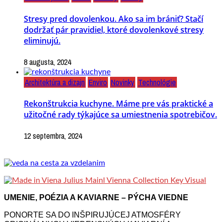
Stresy pred dovolenkou. Ako sa im brániť? Stačí
dodržať pár pravidiel, ktoré dovolenkové stresy
eliminujú.
8 augusta, 2024
Architektúra a dizajn
Enviro
Novinky
Technológie
Rekonštrukcia kuchyne. Máme pre vás praktické a
užitočné rady týkajúce sa umiestnenia spotrebičov.
12 septembra, 2024
UMENIE, POÉZIA A KAVIARNE – PÝCHA VIEDNE
PONORTE SA DO INŠPIRUJÚCEJ ATMOSFÉRY