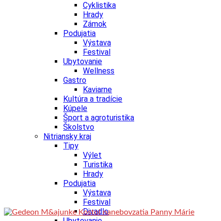
Cyklistika
Hrady
Zámok
Podujatia
Výstava
Festival
Ubytovanie
Wellness
Gastro
Kaviarne
Kultúra a tradície
Kúpele
Šport a agroturistika
Školstvo
Nitriansky kraj
Tipy
Výlet
Turistika
Hrady
Podujatia
Výstava
Festival
Divadlo
Ubytovanie