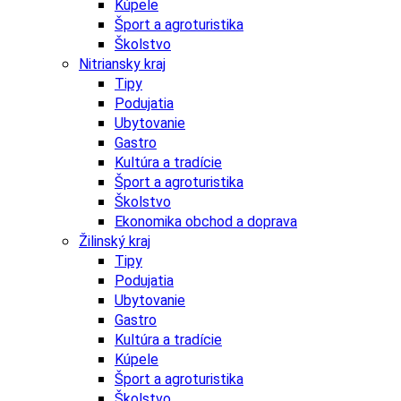
Kúpele
Šport a agroturistika
Školstvo
Nitriansky kraj
Tipy
Podujatia
Ubytovanie
Gastro
Kultúra a tradície
Šport a agroturistika
Školstvo
Ekonomika obchod a doprava
Žilinský kraj
Tipy
Podujatia
Ubytovanie
Gastro
Kultúra a tradície
Kúpele
Šport a agroturistika
Školstvo