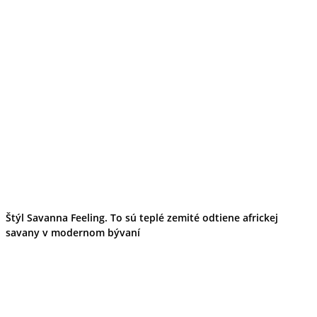
Štýl Savanna Feeling. To sú teplé zemité odtiene africkej
savany v modernom bývaní