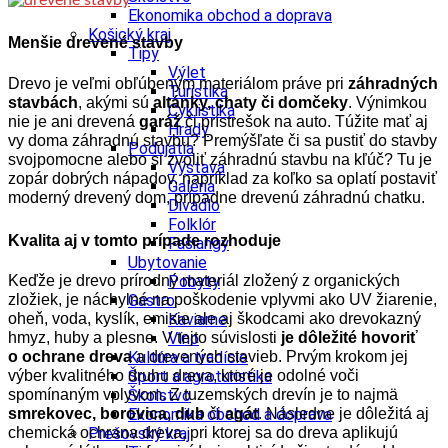
Ekonomika obchod a doprava
Košický kraj
Menšie drevené stavby
Tipy
Výlet
Drevo je veľmi obľúbeným materiálom práve pri
záhradných
Turistika
stavbách
, akými sú
altánky, chaty či domčeky
. Výnimkou
Cyklistika
nie je ani drevená
garáž
či prístrešok na auto. Túžite mať aj
Hrady
vy doma záhradnú stavbu? Premýšľate či sa pustiť do stavby
Podujatia
svojpomocne alebo si zvoliť záhradnú stavbu na kľúč? Tu je
Výstava
zopár dobrých nápadov, napríklad za koľko sa oplatí postaviť
Galéria
moderný drevený dom, prípadne drevenú záhradnú chatku.
Divadlo
Folklór
Kvalita aj v tomto prípade rozhoduje
Fašiangy
Ubytovanie
Keďže je drevo prírodný materiál zložený z organických
Pobyty
zložiek, je náchylné na poškodenie vplyvmi ako UV žiarenie,
Gastro
oheň, voda, kyslík, emisie ale aj škodcami ako drevokazný
Kaviarne
hmyz, huby a plesne. V tejto súvislosti
Víno
je dôležité hovoriť
o
ochrane dreva
Kultúra a tradície
a drevených stavieb. Prvým krokom jej
výber kvalitného druhu dreva, ktoré je odolné voči
Šport a agroturistika
spomínaným vplyvom. Z tuzemských drevín je to najmä
Školstvo
smrekovec, borovica, dub
Ekonomika obchod a doprava
či
agát
. Následne je dôležitá aj
chemická ochrana dreva, pri ktorej sa do dreva aplikujú
Prešovský kraj