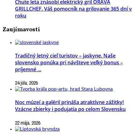
Chute leta znásobí elektrický gril ORAVA
GRILLCHEF. Váš pomocník na grilovanie 365 dní v
roku
Zaujímavosti
Tradičný letný cieľ turistov – jaskyne. Naše
slovensko ponúka pri návšteve veľký bonus –
príjemné ...
24 júla, 2026
Noc múzeí a galérií prináša atraktívne zážitky!
Vzácne zbierky i podujatia po celom Slovensku
22 mája, 2026