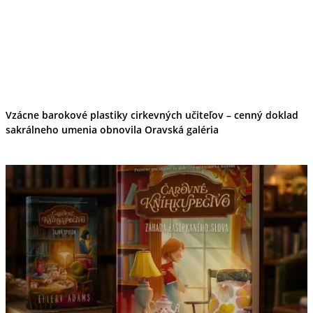
Vzácne barokové plastiky cirkevných učiteľov – cenný doklad
sakrálneho umenia obnovila Oravská galéria