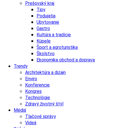
Prešovský kraj
Tipy
Podujatia
Ubytovanie
Gastro
Kultúra a tradície
Kúpele
Šport a agroturistika
Školstvo
Ekonomika obchod a doprava
Trendy
Architektúra a dizajn
Enviro
Konferencie
Kongres
Technológie
Zdravý životný štýl
Médiá
Tlačové správy
Videá