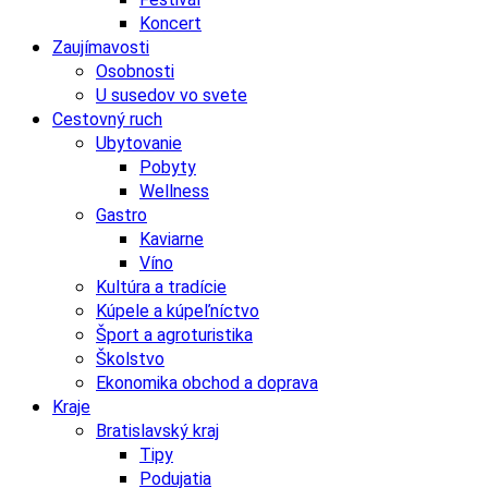
Koncert
Zaujímavosti
Osobnosti
U susedov vo svete
Cestovný ruch
Ubytovanie
Pobyty
Wellness
Gastro
Kaviarne
Víno
Kultúra a tradície
Kúpele a kúpeľníctvo
Šport a agroturistika
Školstvo
Ekonomika obchod a doprava
Kraje
Bratislavský kraj
Tipy
Podujatia