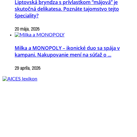
Liptovská bryndza s prívlastkom “májová” je
skutočná delikatesa. Poznáte tajomstvo tejto
špeciality?
20 mája, 2026
Milka a MONOPOLY – ikonické duo sa spája v
kampani. Nakupovanie mení na súťaž o ...
29 apríla, 2026