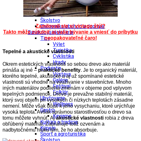
Kultúra a tradície
Kúpele
Šport a agroturistika
Školstvo
Zamilovali ste si vintage štýl?
Ekonomika obchod a doprava
Takto môže zútulniť aj vaše bývanie a vniesť do príbytku
Banskobystrický kraj
neopakovateľné čaro!
Tipy
Výlet
Turistika
Tepelné a akustické vlastnosti
Cyklistika
Hrady
Okrem estetických vlastností so sebou drevo ako materiál
Podujatia
prináša aj iné –
praktické benefity
. Je to organický materiál,
Výstava
ktorého tepelné, akustické a aj už spomínané estetické
Galéria
vlastnosti sú vhodné na využívanie v stavebníctve. Mnoho
Festival
iných materiálov podlieha zmenám v objeme pod vplyvom
Folklór
tepelných podmienok. Drevo je prevažne stabilný materiál,
Ubytovanie
ktorý svoj objem pri vysokých či nízkych teplotách zásadne
Wellness
nemení. Môže však dôjsť k jeho vysychaniu, ktoré urýchľuje
Gastro
vysoká teplota. Avšak správnou starostlivosťou o drevo sa
Kaviarne
tomu môžete vyhnúť. Aj
akustické vlastnosti
robia z dreva
Kultúra a tradície
obľúbený materiál. Zabraňuje totiž ozvenám a
Kúpele
nadbytočnému hluku tým, že ho absorbuje.
Šport a agroturistika
Školstvo