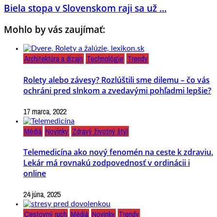
Biela stopa v Slovenskom raji sa už ...
Mohlo by vás zaujímať:
Architektúra a dizajn
Technológie
Trendy
Rolety alebo závesy? Rozlúštili sme dilemu – čo vás
ochráni pred slnkom a zvedavými pohľadmi lepšie?
17 marca, 2022
Médiá
Novinky
Zdravý životný štýl
Telemedicína ako nový fenomén na ceste k zdraviu.
Lekár má rovnakú zodpovednosť v ordinácii i
online
24 júna, 2025
Cestovný ruch
Médiá
Novinky
Trendy