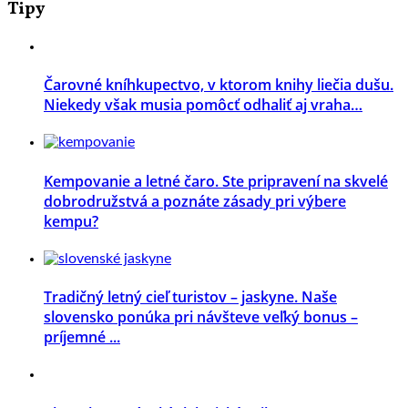
Tipy
Čarovné kníhkupectvo, v ktorom knihy liečia dušu.
Niekedy však musia pomôcť odhaliť aj vraha…
Kempovanie a letné čaro. Ste pripravení na skvelé
dobrodružstvá a poznáte zásady pri výbere
kempu?
Tradičný letný cieľ turistov – jaskyne. Naše
slovensko ponúka pri návšteve veľký bonus –
príjemné ...