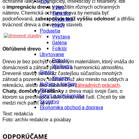
ochranné látky ako fungicídy, insekticídy či retardéry. Ide
Tipy
o
impregnáciu dreva
s použitím rôznych ochranných
Výlet
náterov. Chemická ochrana dreva by nemala byť
Turistika
podceňovaná,
zabezpečuje totiž vyššiu odolnosť
Cyklistika
a dlhšiu
trvácnosť dreva a drevených stavieb.
Hrady
Podujatia
Výstava
Galéria
Folklór
Obľúbené drevo
Ubytovanie
Pobyty
Drevo je bez pochýb obľúbeným materiálom, ktorý vnáša do
Wellness
domácností a záhrad príjemnú a harmonickú atmosféru.
Gastro
Drevené stavby sú čoraz častejšou súčasťou mnohých
Kaviarne
záhrad a pozemkov, slúžiac či už ako miesto na oddych a
Kultúra a tradície
rekreáciu, alebo ako zázemie pri
záhradných prácach
.
Kúpele
Chaty, domčeky či altánky
z dreva majú svoje čaro, o
Šport a agroturistika
ktorom sa presviedča stále čoraz viac ľudí. Chceli by ste
Školstvo
medzi nich patriť aj vy?
Ekonomika obchod a doprava
Text: redakcia
Foto: archív redakcie a pixabay
ODPORÚČAME