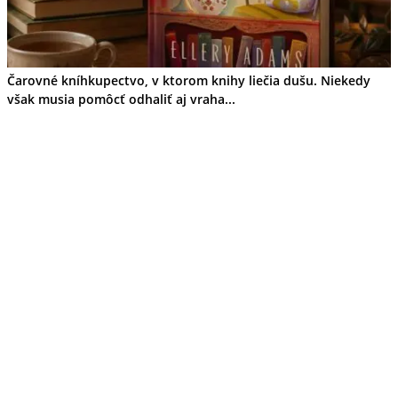
Čarovné kníhkupectvo, v ktorom knihy liečia dušu. Niekedy
však musia pomôcť odhaliť aj vraha...