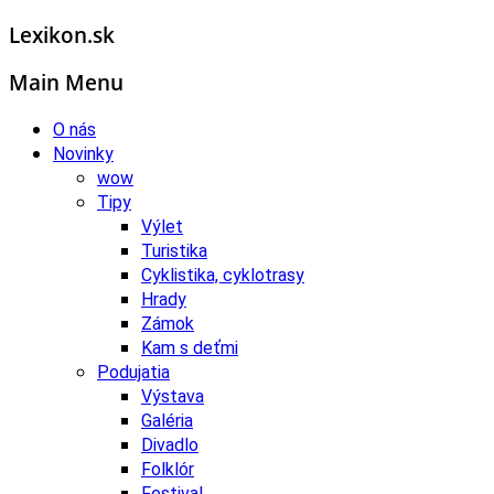
Lexikon.sk
Main Menu
O nás
Novinky
wow
Tipy
Výlet
Turistika
Cyklistika, cyklotrasy
Hrady
Zámok
Kam s deťmi
Podujatia
Výstava
Galéria
Divadlo
Folklór
Festival