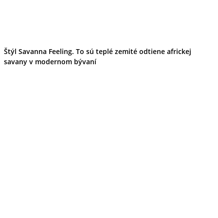
Štýl Savanna Feeling. To sú teplé zemité odtiene africkej
savany v modernom bývaní