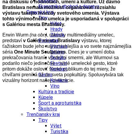
Školstvo
na diskusiu o hodnotách, umení a kultúre. Už dávno
Ekonomika obchod a doprava
Bratislava nemala možnosť organizovať rozsiahlu
Trnavský kraj
výstavu takejto hviezdy svetového umenia. Výstava
Tipy
tohto výnimočného umelca je usporiadaná v spolupráci
Výlet
s Galériou mesta Bratislavy.
Hrady
Zámok
Erwin Wurm
(na obr.)
, rakúsky multimediálny umelec,
Podujatia
predstaví
v Galérii mesta Bratislavy
výstavu, ktorej
Výstava
ťažiskom bude jeho najrozsiahlejšia a vo svete najznámejšia
Galéria
séria
One Minute Sculptures
. Dnes je v umení doba
Divadlo
prekračovania hraníc všetkými smermi, ale Wurmovi sa
Festival
podarilo niečo jedinečné – silné umelecké gesto, ktoré
Koncert
pritom dokáže osloviť široké publikum do tej miery, že
Gastro
chvíľami preniká až do sveta popkultúry. Spoluvytvára tak
Kaviarne
vizuálny horizont našej civilizácie.
Víno
Kultúra a tradície
Kúpele
Šport a agroturistika
Školstvo
Trenčiansky kraj
Tipy
Výlet
Turistika