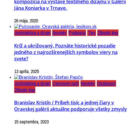
kompozícia na výstave textilného dizajnu v Galérii
Jána Koniarka v Trnave.
26 mája, 2020
Architektúra a dizajn
Novinky
Podujatia
Tipy
Žilinský kraj
Kríž a ukrižovaný. Poznáte historické pozadie
jedného z najrozšírenejších symbolov viery na
svete?
13 apríla, 2025
Architektúra a dizajn
Cestovný ruch
Novinky
Osobnosti
Žilinský kraj
Branislav Kristín / Príbeh tisíc a jednej čiary v
Oravskej galérii aktuálne podporuje všetky zmysly
15 septembra, 2023