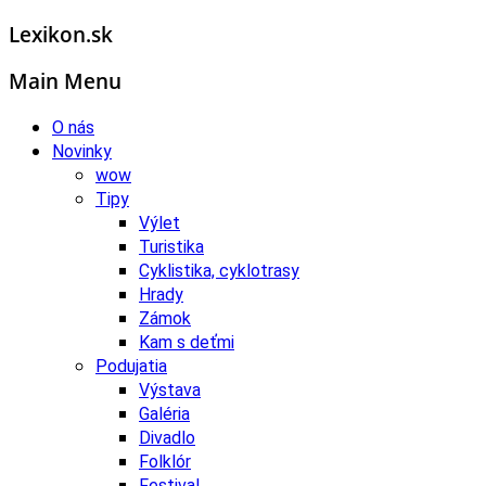
Lexikon.sk
Main Menu
O nás
Novinky
wow
Tipy
Výlet
Turistika
Cyklistika, cyklotrasy
Hrady
Zámok
Kam s deťmi
Podujatia
Výstava
Galéria
Divadlo
Folklór
Festival