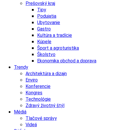
Prešovský kraj
Tipy
Podujatia
Ubytovanie
Gastro
Kultúra a tradície
Kúpele
Šport a agroturistika
Školstvo
Ekonomika obchod a doprava
Trendy
Architektúra a dizajn
Enviro
Konferencie
Kongres
Technológie
Zdravý životný štýl
Médiá
Tlačové správy
Videá