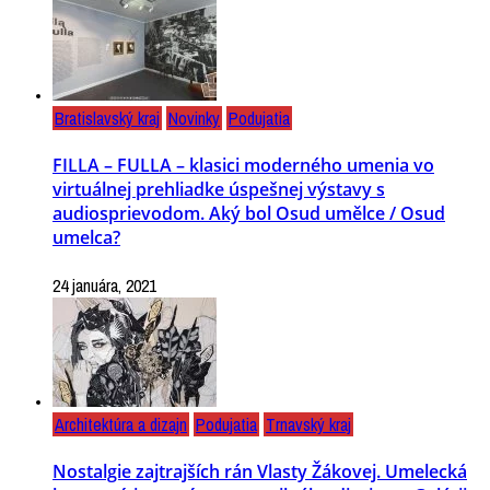
Bratislavský kraj
Novinky
Podujatia
FILLA – FULLA – klasici moderného umenia vo
virtuálnej prehliadke úspešnej výstavy s
audiosprievodom. Aký bol Osud umělce / Osud
umelca?
24 januára, 2021
Architektúra a dizajn
Podujatia
Trnavský kraj
Nostalgie zajtrajších rán Vlasty Žákovej. Umelecká