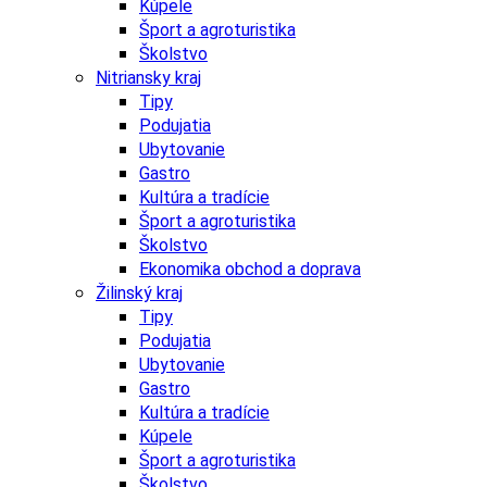
Kúpele
Šport a agroturistika
Školstvo
Nitriansky kraj
Tipy
Podujatia
Ubytovanie
Gastro
Kultúra a tradície
Šport a agroturistika
Školstvo
Ekonomika obchod a doprava
Žilinský kraj
Tipy
Podujatia
Ubytovanie
Gastro
Kultúra a tradície
Kúpele
Šport a agroturistika
Školstvo