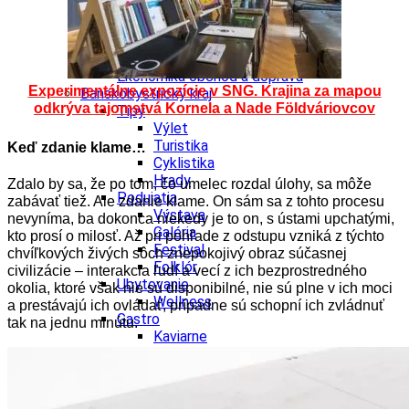
Kultúra a tradície
Kúpele
Šport a agroturistika
Školstvo
Ekonomika obchod a doprava
Experimentálne expozície v SNG. Krajina za mapou
Banskobystrický kraj
odkrýva tajomstvá Kornela a Nade Földváriovcov
Tipy
Výlet
Turistika
Keď zdanie klame…
Cyklistika
Hrady
Zdalo by sa, že po tom, čo umelec rozdal úlohy, sa môže
Podujatia
zabávať tiež. Ale zdanie klame. On sám sa z tohto procesu
Výstava
nevyníma, ba dokonca niekedy je to on, s ústami upchatými,
Galéria
kto prosí o milosť. Až pri pohľade z odstupu vzniká z týchto
Festival
chvíľkových živých sôch znepokojivý obraz súčasnej
Folklór
civilizácie – interakcia ľudí a vecí z ich bezprostredného
Ubytovanie
okolia, ktoré však nie sú disponibilné, nie sú plne v ich moci
Wellness
a prestávajú ich ovládať, prípadne sú schopní ich zvládnuť
Gastro
tak na jednu minútu.
Kaviarne
Kultúra a tradície
Kúpele
Šport a agroturistika
Školstvo