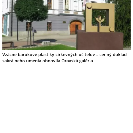
Vzácne barokové plastiky cirkevných učiteľov – cenný doklad
sakrálneho umenia obnovila Oravská galéria