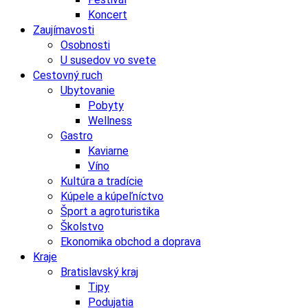
Koncert
Zaujímavosti
Osobnosti
U susedov vo svete
Cestovný ruch
Ubytovanie
Pobyty
Wellness
Gastro
Kaviarne
Víno
Kultúra a tradície
Kúpele a kúpeľníctvo
Šport a agroturistika
Školstvo
Ekonomika obchod a doprava
Kraje
Bratislavský kraj
Tipy
Podujatia