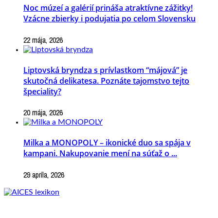
Noc múzeí a galérií prináša atraktívne zážitky!
Vzácne zbierky i podujatia po celom Slovensku
22 mája, 2026
Liptovská bryndza s prívlastkom “májová” je
skutočná delikatesa. Poznáte tajomstvo tejto
špeciality?
20 mája, 2026
Milka a MONOPOLY – ikonické duo sa spája v
kampani. Nakupovanie mení na súťaž o ...
29 apríla, 2026