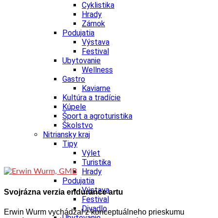
Cyklistika
Hrady
Zámok
Podujatia
Výstava
Festival
Ubytovanie
Wellness
Gastro
Kaviarne
Kultúra a tradície
Kúpele
Šport a agroturistika
Školstvo
Nitriansky kraj
Tipy
Výlet
Turistika
Hrady
Podujatia
Výstava
Svojrázna verzia endurance artu
Festival
Divadlo
Erwin Wurm vychádzal z konceptuálneho prieskumu
Ubytovanie