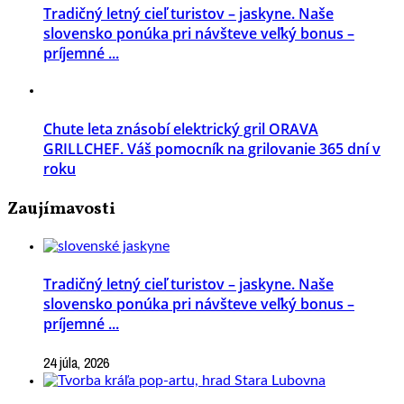
Tradičný letný cieľ turistov – jaskyne. Naše
slovensko ponúka pri návšteve veľký bonus –
príjemné ...
Chute leta znásobí elektrický gril ORAVA
GRILLCHEF. Váš pomocník na grilovanie 365 dní v
roku
Zaujímavosti
Tradičný letný cieľ turistov – jaskyne. Naše
slovensko ponúka pri návšteve veľký bonus –
príjemné ...
24 júla, 2026