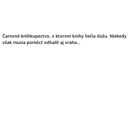
Čarovné kníhkupectvo, v ktorom knihy liečia dušu. Niekedy
však musia pomôcť odhaliť aj vraha...