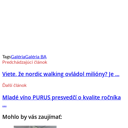
Tags
Galéria
Galéria BA
Predchádzajúci článok
Viete, že nordic walking ovládol milióny? Je ...
Ďalší článok
Mladé víno PURUS presvedčí o kvalite ročníka
...
Mohlo by vás zaujímať: