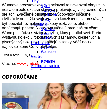
Tipy
Wurmova predstava sveta s neistými roztavenými obrysmi, v
Výlet
nestálom polotekutom stave sa prejavuje aj v trojrozmerných
Turistika
dielach. Zväčšené odliatky tzv. výdobytkov súčasnej
Cyklistika
civilizácie neudržia svoju tvarovú konzistenciu a prestávajú
Hrady
byť použiteľné, mäknú, sú akoby roztavené, alebo
Podujatia
napúchajú, priberajú, doslova tučnejú pred našimi očami.
Výstava
Wurm prichádza s víziou umelca, ktorý prehltol svet. Preto
Galéria
výstavnú kolekciu fotografických záznamov, kreslených a
Folklór
písaných výziev k akcii dopĺňajú plastiky, väčšinou z
Ubytovanie
najnovšej série Concrete/Betón.
Pobyty
Wellness
Text a foto: GMB
Gastro
Kaviarne
Viac na:
www.gmb.sk
Kultúra a tradície
Kúpele
Šport a agroturistika
ODPORÚČAME
Školstvo
Ekonomika obchod a doprava