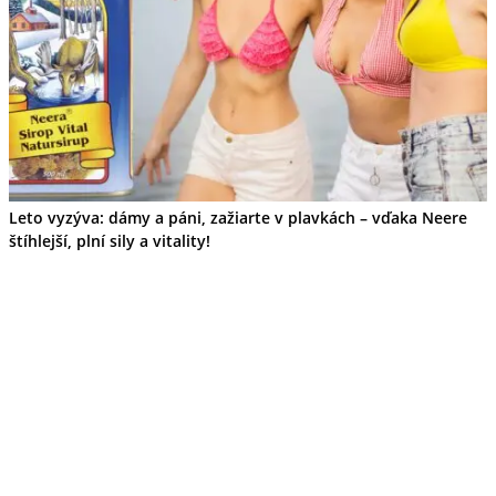
Leto vyzýva: dámy a páni, zažiarte v plavkách – vďaka Neere
štíhlejší, plní sily a vitality!