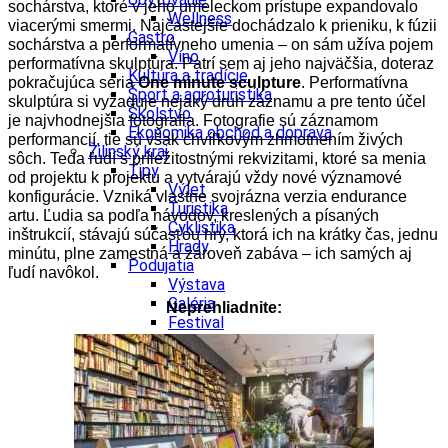
sochárstva, ktoré v jeho umeleckom prístupe expandovalo
Wellness
viacerými smermi. Najčastejšie dochádzalo k prieniku, k fúzii
Gastro
sochárstva a performatívneho umenia – on sám užíva pojem
Víno
performatívna skulptúra. Patrí sem aj jeho najväčšia, doteraz
Kultúra a tradície
pokračujúca séria
One minute sculpture
. Performatívna
Šport a agroturistika
skulptúra si vyžaduje nejaký druh záznamu a pre tento účel
Školstvo
je najvhodnejšia fotografia. Fotografie sú záznamom
Ekonomika obchod a doprava
performancií, tie sú však chvíľkovým zhmotnením živých
Žilinský kraj
sôch. Teda ľudí s príležitostnými rekvizitami, ktoré sa menia
Tipy
od projektu k projektu a vytvárajú vždy nové významové
Výlet
konfigurácie. Vzniká vlastne svojrázna verzia endurance
Turistika
artu. Ľudia sa podľa návodov, kreslených a písaných
Cyklistika
inštrukcií, stávajú súčasťou hry, ktorá ich na krátky čas, jednu
Hrady
minútu, plne zamestná a zároveň zabáva – ich samých aj
Podujatia
ľudí navôkol.
Výstava
Galéria
Neprehliadnite:
Festival
Folklór
Koncert
Ubytovanie
Pobyty
Wellness
Gastro