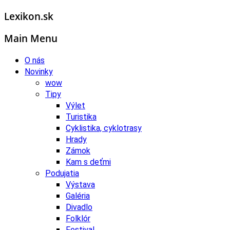
Lexikon.sk
Main Menu
O nás
Novinky
wow
Tipy
Výlet
Turistika
Cyklistika, cyklotrasy
Hrady
Zámok
Kam s deťmi
Podujatia
Výstava
Galéria
Divadlo
Folklór
Festival