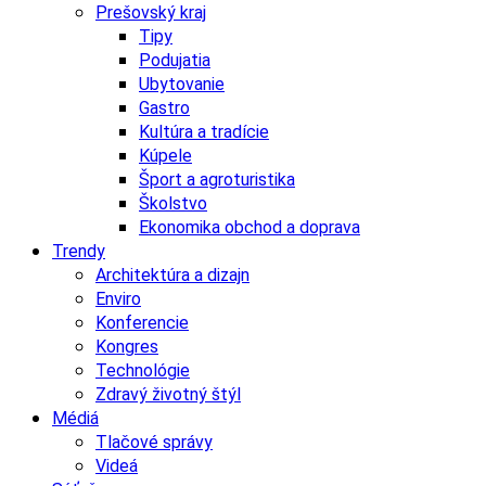
Prešovský kraj
Tipy
Podujatia
Ubytovanie
Gastro
Kultúra a tradície
Kúpele
Šport a agroturistika
Školstvo
Ekonomika obchod a doprava
Trendy
Architektúra a dizajn
Enviro
Konferencie
Kongres
Technológie
Zdravý životný štýl
Médiá
Tlačové správy
Videá