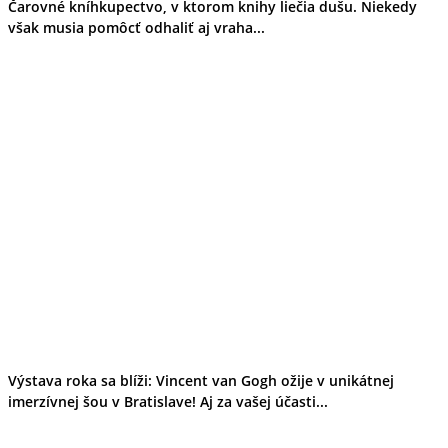
Čarovné kníhkupectvo, v ktorom knihy liečia dušu. Niekedy
však musia pomôcť odhaliť aj vraha...
Výstava roka sa blíži: Vincent van Gogh ožije v unikátnej
imerzívnej šou v Bratislave! Aj za vašej účasti...