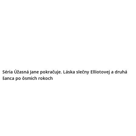
Podujatia
Výstava
Galéria
Folklór
Ubytovanie
Pobyty
Wellness
Gastro
Kaviarne
Kultúra a tradície
Kúpele
Šport a agroturistika
Školstvo
Séria Úžasná Jane pokračuje. Láska slečny Elliotovej a druhá
Ekonomika obchod a doprava
šanca po ôsmich rokoch