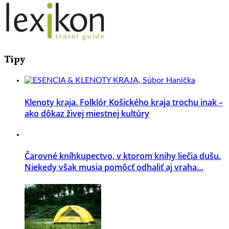
Tipy
Klenoty kraja. Folklór Košického kraja trochu inak –
ako dôkaz živej miestnej kultúry
Čarovné kníhkupectvo, v ktorom knihy liečia dušu.
Niekedy však musia pomôcť odhaliť aj vraha…