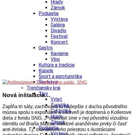
Hrady
Zámok
Podujatia
Výstava
Galéria
Divadlo
Festival
Koncert
Gastro
Kaviarne
Víno
Kultúra a tradície
Kúpele
Šport a agroturistika
Školstvo
Trenčiansky kraj
Tipy
Nová inštalácia…
Výlet
Turistika
Zapĺňa tri sály, zachováva to najlepšie z ducha pôvodného
Cyklistika
múzea spolu s exponátmi a zároveň je doplnená o Kollerove
Hrady
diela z fondu SNG.
„Ponechali sme v nej pôvodnú vizuálnu
Zámok
identitu od Braňa Matisa, niektoré aranžérske prvky či časť
Podujatia
anti-ihriska. T.j. interaktívneho priestoru s ilustráciami
Výstava