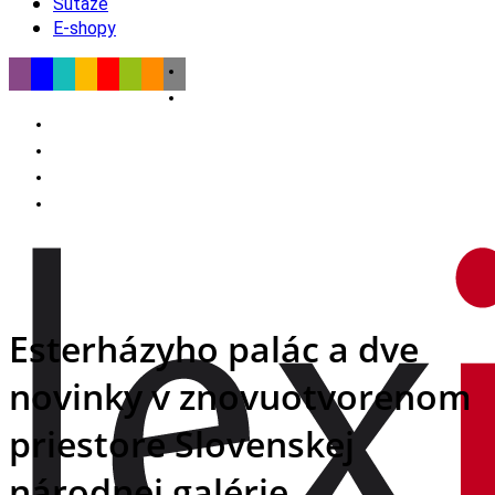
Súťaže
E-shopy
Esterházyho palác a dve
novinky v znovuotvorenom
priestore Slovenskej
národnej galérie