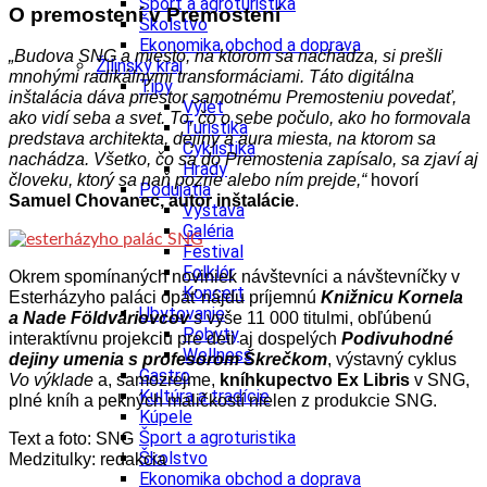
Šport a agroturistika
O premostení v Premostení
Školstvo
Ekonomika obchod a doprava
„Budova SNG a miesto, na ktorom sa nachádza, si prešli
Žilinský kraj
mnohými radikálnymi transformáciami. Táto digitálna
Tipy
inštalácia dáva priestor samotnému Premosteniu povedať,
Výlet
ako vidí seba a svet. To, čo o sebe počulo, ako ho formovala
Turistika
predstava architekta, dejiny a aura miesta, na ktorom sa
Cyklistika
nachádza. Všetko, čo sa do Premostenia zapísalo, sa zjaví aj
Hrady
človeku, ktorý sa naň pozrie alebo ním prejde,“
hovorí
Podujatia
Samuel Chovanec, autor inštalácie
.
Výstava
Galéria
Festival
Folklór
Okrem spomínaných noviniek návštevníci a návštevníčky v
Koncert
Esterházyho paláci opäť nájdu príjemnú
Knižnicu Kornela
Ubytovanie
a Nade Földváriovcov
s vyše 11 000 titulmi, obľúbenú
Pobyty
interaktívnu projekciu pre deti aj dospelých
Podivuhodné
Wellness
dejiny umenia s profesorom Škrečkom
, výstavný cyklus
Gastro
Vo výklade
a, samozrejme,
kníhkupectvo Ex Libris
v SNG,
Kultúra a tradície
plné kníh a pekných maličkostí nielen z produkcie SNG.
Kúpele
Šport a agroturistika
Text a foto: SNG
Školstvo
Medzitulky: redakcia
Ekonomika obchod a doprava