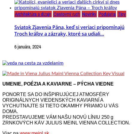
Architektúra a dizajn
Cestovný ruch
Novinky
Podujatia
Tipy
Sviatok Zjavenia Pána, keď si veriaci pripomínajú
Troch kráľov a zázraky, ktoré sa udiali…
6 januára, 2024
UMENIE, POÉZIA A KAVIARNE – PÝCHA VIEDNE
PONORTE SA DO INŠPIRUJÚCEJ ATMOSFÉRY
ORIGINÁLNYCH VIEDENSKÝCH KAVIARNÍ A
VYCHUTNAJTE SI TIETO OKAMIHY PRIAMO U VÁS
DOMA.
PREDSTAVUJEME VÁM NAŠU NOVÚ LÍNIU 250 g
ZRNKOVÝCH KÁV JULIUS MEINL VIENNA COLLECTION.
Viac na
www.meinl.sk