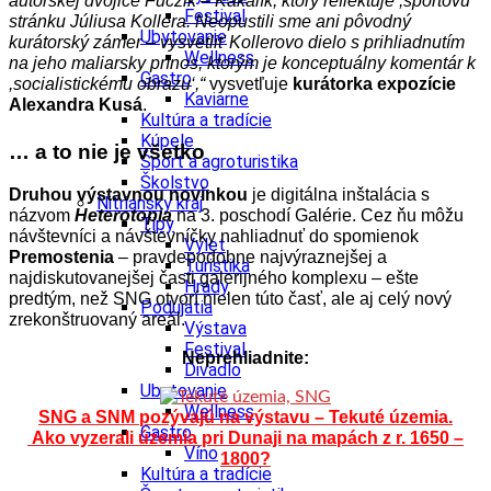
autorskej dvojice Fuczik – Kakalík, ktorý reflektuje ,športovú‘
Festival
stránku Júliusa Kollera. Neopustili sme ani pôvodný
Ubytovanie
kurátorský zámer – vysvetliť Kollerovo dielo s prihliadnutím
Wellness
na jeho maliarsky prínos, ktorým je konceptuálny komentár k
Gastro
,socialistickému obrazu‘,“
vysvetľuje
kurátorka expozície
Kaviarne
Alexandra Kusá
.
Kultúra a tradície
Kúpele
… a to nie je všetko
Šport a agroturistika
Školstvo
Druhou výstavnou novinkou
je digitálna inštalácia s
Nitriansky kraj
názvom
Heterotopia
na 3. poschodí Galérie. Cez ňu môžu
Tipy
návštevníci a návštevníčky nahliadnuť do spomienok
Výlet
Premostenia
– pravdepodobne najvýraznejšej a
Turistika
najdiskutovanejšej časti galerijného komplexu – ešte
Hrady
predtým, než SNG otvorí nielen túto časť, ale aj celý nový
Podujatia
zrekonštruovaný areál.
Výstava
Festival
Neprehliadnite:
Divadlo
Ubytovanie
Wellness
SNG a SNM pozývajú na výstavu – Tekuté územia.
Gastro
Ako vyzerali územia pri Dunaji na mapách z r. 1650 –
Víno
1800?
Kultúra a tradície