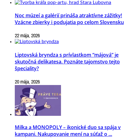
Noc múzeí a galérií prináša atraktívne zážitky!
Vzácne zbierky i podujatia po celom Slovensku
22 mája, 2026
Liptovská bryndza s prívlastkom “májová” je
skutočná delikatesa. Poznáte tajomstvo tejto
špeciality?
20 mája, 2026
Milka a MONOPOLY – ikonické duo sa spája v
kampani. Nakupovanie mení na súťaž o ...