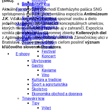
(SNG).
Výstava
Gastro
Bratislavský kraj
Galéria
Kaviarne
Tipy
Trendy
Aktuálne je na prvom poschodí Esterházyho paláca SNG
Divadlo
Víno
Výlet
sprístupnená ďalšia experimentálna expozícia
Antimúzeum
Folklór
Kultúra a tradície
Turistika
J.K
.
Vďaka nej môže verejnosť spoznať osobu a dielo
Architektúra a dizajn
Festival
Kúpele a kúpeľníctvo
Cyklistika
jedného z našich najznámejších konceptuálnych umelcov,
Enviro
Médiá
Koncert
Šport a agroturistika
Hrady
ktorých meno dlhodobo rezonuje aj v zahraničí. Expozícia
Konferencie
Školstvo
Podujatia
vznikla presťahovaním súkromnej zbierky
Kollerových diel
Kongres
Tlačové správy
Ekonomika obchod a doprava
Výstava
z
Antimúzea J.K
., ktoré doteraz sídlilo na Zámočníckej ulici v
Technológie
Videá
Súťaže
Galéria
Bratislave, do priestorov SNG s cieľom posilniť
význam
Zdravý životný štýl
Divadlo
kľúčového slovenského autora
.
Festival
E-shopy
Koncert
Ubytovanie
Gastro
Kaviarne
Víno
Kultúra a tradície
Šport a agroturistika
Školstvo
Ekonomika obchod a doprava
Trnavský kraj
Tipy
Výlet