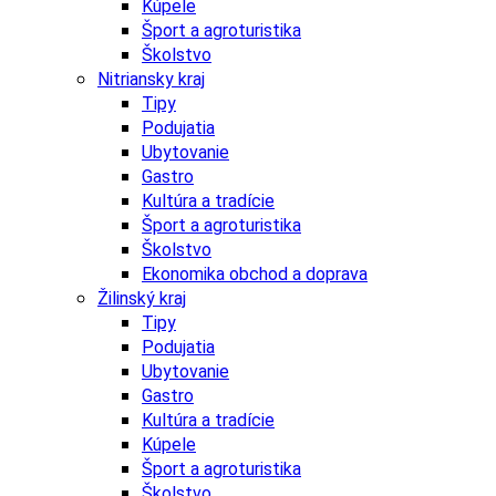
Kúpele
Šport a agroturistika
Školstvo
Nitriansky kraj
Tipy
Podujatia
Ubytovanie
Gastro
Kultúra a tradície
Šport a agroturistika
Školstvo
Ekonomika obchod a doprava
Žilinský kraj
Tipy
Podujatia
Ubytovanie
Gastro
Kultúra a tradície
Kúpele
Šport a agroturistika
Školstvo