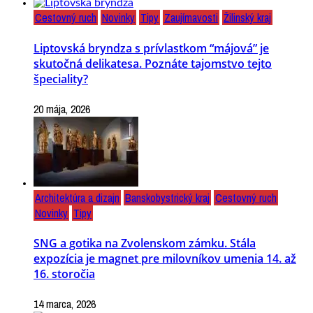
Cestovný ruch
Novinky
Tipy
Zaujímavosti
Žilinský kraj
Liptovská bryndza s prívlastkom “májová” je
skutočná delikatesa. Poznáte tajomstvo tejto
špeciality?
20 mája, 2026
Architektúra a dizajn
Banskobystrický kraj
Cestovný ruch
Novinky
Tipy
SNG a gotika na Zvolenskom zámku. Stála
expozícia je magnet pre milovníkov umenia 14. až
16. storočia
14 marca, 2026