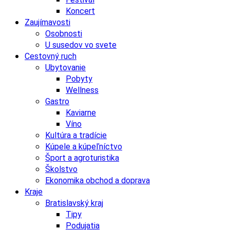
Koncert
Zaujímavosti
Osobnosti
U susedov vo svete
Cestovný ruch
Ubytovanie
Pobyty
Wellness
Gastro
Kaviarne
Víno
Kultúra a tradície
Kúpele a kúpeľníctvo
Šport a agroturistika
Školstvo
Ekonomika obchod a doprava
Kraje
Bratislavský kraj
Tipy
Podujatia