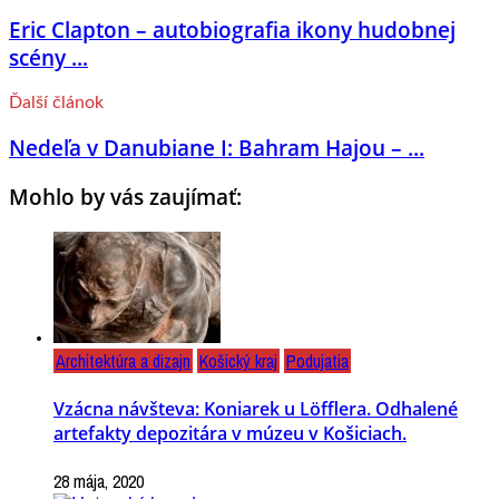
Eric Clapton – autobiografia ikony hudobnej
scény ...
Ďalší článok
Nedeľa v Danubiane I: Bahram Hajou – ...
Mohlo by vás zaujímať:
Architektúra a dizajn
Košický kraj
Podujatia
Vzácna návšteva: Koniarek u Löfflera. Odhalené
artefakty depozitára v múzeu v Košiciach.
28 mája, 2020