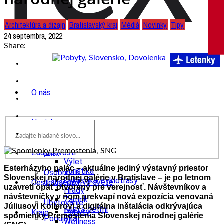
Architektúra a dizajn
Bratislavský kraj
Médiá
Novinky
Tipy
24 septembra, 2022
Share:
O nás
Novinky
wow
Tipy
Zaujímavosti
Výlet
Esterházyho palác – aktuálne jediný výstavný priestor
Turistika
Osobnosti
Slovenskej národnej galérie v Bratislave – je po letnom
Cyklistika, cyklotrasy
U susedov vo svete
Cestovný ruch
uzavretí opäť otvorený pre verejnosť. Návštevníkov a
Hrady
návštevníčky v ňom prekvapí nová expozícia venovaná
Zámok
Ubytovanie
Júliusovi Kollerovi a digitálna inštalácia odkrývajúca
Kam s deťmi
Pobyty
Kraje
spomienky Premostenia Slovenskej národnej galérie
Podujatia
Wellness