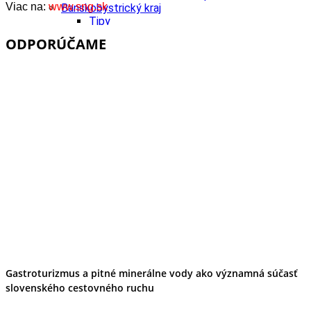
Viac na:
www.sng.sk
Banskobystrický kraj
Tipy
Výlet
ODPORÚČAME
Turistika
Cyklistika
Hrady
Podujatia
Výstava
Galéria
Festival
Folklór
Ubytovanie
Wellness
Gastro
Kaviarne
Kultúra a tradície
Kúpele
Šport a agroturistika
Školstvo
Ekonomika obchod a doprava
Košický kraj
Gastroturizmus a pitné minerálne vody ako významná súčasť
Tipy
slovenského cestovného ruchu
Výlet