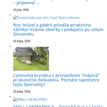
– príjemné ...
24 júla, 2026
Noc múzeí a galérií prináša atraktívne
zážitky! Vzácne zbierky i podujatia po celom
Slovensku
22 mája, 2026
Liptovská bryndza s prívlastkom “májová”
je skutočná delikatesa. Poznáte tajomstvo
tejto špeciality?
20 mája, 2026
Milka a MONOPOLY – ikonické duo sa spája