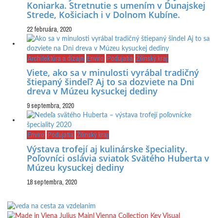
Koniarka. Stretnutie s umením v Dunajskej
Strede, Košiciach i v Dolnom Kubíne.
22 februára, 2020
Architektúra a dizajn
Enviro
Podujatia
Žilinský kraj
Viete, ako sa v minulosti vyrábal tradičný
štiepaný šindeľ? Aj to sa dozviete na Dni
dreva v Múzeu kysuckej dediny
9 septembra, 2020
Enviro
Podujatia
Žilinský kraj
Výstava trofejí aj kulinárske špeciality.
Poľovníci oslávia sviatok Svätého Huberta v
Múzeu kysuckej dediny
18 septembra, 2020