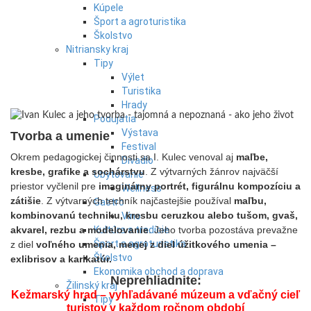
Kúpele
Šport a agroturistika
Školstvo
Nitriansky kraj
Tipy
Výlet
Turistika
Hrady
Podujatia
Výstava
Tvorba a umenie
Festival
Okrem pedagogickej činnosti sa I. Kulec venoval aj
maľbe,
Divadlo
kresbe, grafike a sochárstvu
. Z výtvarných žánrov najväčší
Ubytovanie
priestor vyčlenil pre
imaginárny portrét, figurálnu kompozíciu a
Wellness
zátišie
. Z výtvarných techník najčastejšie používal
maľbu,
Gastro
kombinovanú techniku, kresbu ceruzkou alebo tušom, gvaš,
Víno
akvarel, rezbu a modelovanie
. Jeho tvorba pozostáva prevažne
Kultúra a tradície
Šport a agroturistika
z diel
voľného umenia, menej z diel úžitkového umenia –
Školstvo
exlibrisov a karikatúr.
Ekonomika obchod a doprava
Neprehliadnite:
Žilinský kraj
Kežmarský hrad – vyhľadávané múzeum a vďačný cieľ
Tipy
turistov v každom ročnom období