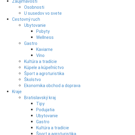
Zaujímavosti
Osobnosti
U susedov vo svete
Cestovný ruch
Ubytovanie
Pobyty
Wellness
Gastro
Kaviarne
Víno
Kultúra a tradície
Kúpele a kúpeľníctvo
Šport a agroturistika
Školstvo
Ekonomika obchod a doprava
Kraje
Bratislavský kraj
Tipy
Podujatia
Ubytovanie
Gastro
Kultúra a tradície
Šport a agroturistika