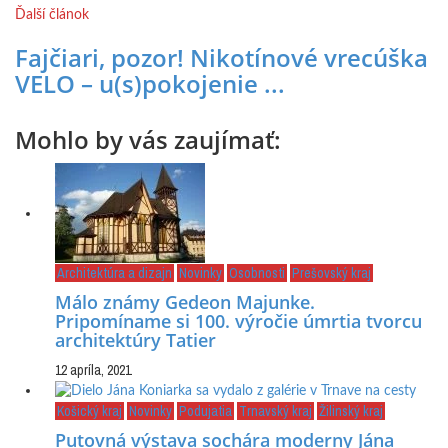
Ďalší článok
Fajčiari, pozor! Nikotínové vrecúška
VELO – u(s)pokojenie ...
Mohlo by vás zaujímať:
Architektúra a dizajn
Novinky
Osobnosti
Prešovský kraj
Málo známy Gedeon Majunke.
Pripomíname si 100. výročie úmrtia tvorcu
architektúry Tatier
12 apríla, 2021
Košický kraj
Novinky
Podujatia
Trnavský kraj
Žilinský kraj
Putovná výstava sochára moderny Jána