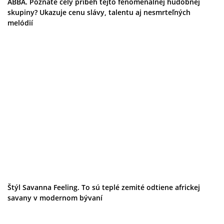
ABBA. Poznáte celý príbeh tejto fenomenálnej hudobnej
skupiny? Ukazuje cenu slávy, talentu aj nesmrteľných
melódií
Štýl Savanna Feeling. To sú teplé zemité odtiene africkej
savany v modernom bývaní