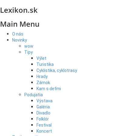
Lexikon.sk
Main Menu
O nás
Novinky
wow
Tipy
Výlet
Turistika
Cyklistika, cyklotrasy
Hrady
Zámok
Kam s deťmi
Podujatia
Výstava
Galéria
Divadlo
Folklór
Festival
Koncert