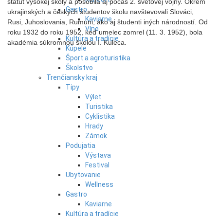
štatút vysokej školy a pôsobila aj počas 2. svetovej vojny. Okrem
Gastro
ukrajinských a českých študentov školu navštevovali Slováci,
Kaviarne
Rusi, Juhoslovania, Rumuni, ako aj študenti iných národností. Od
Víno
roku 1932 do roku 1952, keď umelec zomrel (11. 3. 1952), bola
Kultúra a tradície
akadémia súkromnou školou I. Kuleca.
Kúpele
Šport a agroturistika
Školstvo
Trenčiansky kraj
Tipy
Výlet
Turistika
Cyklistika
Hrady
Zámok
Podujatia
Výstava
Festival
Ubytovanie
Wellness
Gastro
Kaviarne
Kultúra a tradície