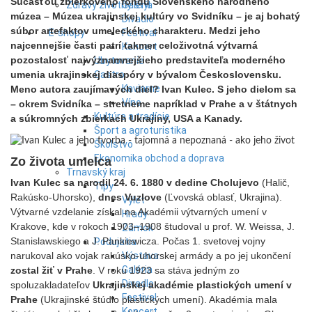
Súčasťou zbierkového fondu Slovenského národného
Zdravý životný štýl
Galéria
múzea – Múzea ukrajinskej kultúry vo Svidníku – je aj bohatý
Divadlo
súbor artefaktov umeleckého charakteru. Medzi jeho
E-shopy
Festival
najcennejšie časti patrí takmer celoživotná výtvarná
Koncert
pozostalosť najvýznamnejšieho predstaviteľa moderného
Ubytovanie
umenia ukrajinskej diaspóry v bývalom Československu.
Gastro
Kaviarne
Meno autora zaujímavých diel? Ivan Kulec. S jeho dielom sa
Víno
– okrem Svidníka – stretneme napríklad v Prahe a v štátnych
Kultúra a tradície
a súkromných zbierkach Ukrajiny, USA a Kanady.
Šport a agroturistika
Školstvo
Ekonomika obchod a doprava
Zo života umelca
Trnavský kraj
Ivan Kulec sa narodil 24. 6. 1880 v dedine Cholujevo
(Halič,
Tipy
Rakúsko-Uhorsko),
dnes Vuzlove
(Ľvovská oblasť, Ukrajina).
Výlet
Výtvarné vzdelanie získal na Akadémii výtvarných umení v
Hrady
Krakove, kde v rokoch 1903–1908 študoval u prof. W. Weissa, J.
Zámok
Stanislawskiego a J. Pankiewicza. Počas 1. svetovej vojny
Podujatia
narukoval ako vojak rakúsko-uhorskej armády a po jej ukončení
Výstava
Galéria
zostal žiť v Prahe
. V roku 1923 sa stáva jedným zo
Divadlo
spoluzakladateľov
Ukrajinskej akadémie plastických umení v
Festival
Prahe
(Ukrajinské štúdiо plastických umení). Akadémia mala
Koncert