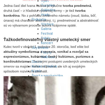
Výlet
Turistika
Jedna časť diel Ivana Kuleca je výlučne
tvorba predmetná
,
Cyklistika
druhá časť – z hľadiska výtvarnej formy – je tiež
tvorba
Hrady
konkrétna
. No z pohľadu zvoleného námetu (osud, láska, bôľ,
Podujatia
únava) má charakter abstraktný, t.j. predmetnosť a abstraktnosť
Výstava
sú vo výtvarnom procese autora vzájomne späté.
Galéria
Festival
Folklór
Ťažkodefinovateľný vlastný umelecký smer
Koncert
Kulec tvoril v období 1. polovice 20. storočia, keď ešte bol
Ubytovanie
aktuálny symbolizmus a secesia, vznikal a rozvíjal sa
Pobyty
expresionizmus, kubizmus
,
český kubizmus, purizmus a
Wellness
konštruktivizmus
. Tvorivými postupmi uvedených umeleckých
Gastro
smerov sa majster nielen inšpiroval, ale ich aj svojským
Kultúra a tradície
Kúpele
spôsobom rozvinul a obohatil.
Šport a agroturistika
Školstvo
Ekonomika obchod a doprava
Banskobystrický kraj
Tipy
Výlet
Turistika