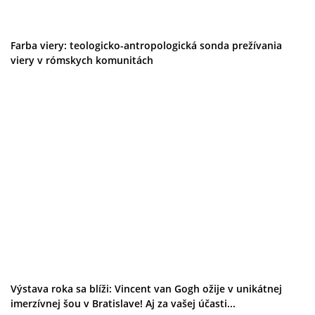
Galéria
Folklór
Ubytovanie
Farba viery: teologicko-antropologická sonda prežívania
Pobyty
viery v rómskych komunitách
Wellness
Gastro
Kaviarne
Kultúra a tradície
Kúpele
Šport a agroturistika
Školstvo
Ekonomika obchod a doprava
Výstava roka sa blíži: Vincent van Gogh ožije v unikátnej
imerzívnej šou v Bratislave! Aj za vašej účasti...