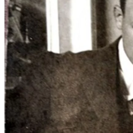
Cyklistika
Hrady
Podujatia
Výstava
Galéria
Festival
Folklór
Ubytovanie
Wellness
Gastro
Kaviarne
Kultúra a tradície
Kúpele
Šport a agroturistika
Školstvo
Ekonomika obchod a doprava
Košický kraj
Tipy
Výlet
Turistika
Cyklistika
Hrady