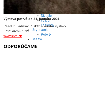
Podujatia
Výstava
Galéria
Divadlo
Výstava potrvá do 31. januára 2021.
Folklór
Fašiangy
PaedDr. Ladislav Puškár – kurátor výstavy
Ubytovanie
Foto: archív SNM
Pobyty
www.snm.sk
Gastro
Kaviarne
ODPORÚČAME
Víno
Kultúra a tradície
Šport a agroturistika
Školstvo
Ekonomika obchod a doprava
Prešovský kraj
Tipy
Výlet
Turistika
Cyklistika
Hrady
Podujatia
Výstava