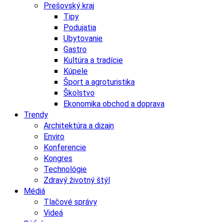
Prešovský kraj
Tipy
Podujatia
Ubytovanie
Gastro
Kultúra a tradície
Kúpele
Šport a agroturistika
Školstvo
Ekonomika obchod a doprava
Trendy
Architektúra a dizajn
Enviro
Konferencie
Kongres
Technológie
Zdravý životný štýl
Médiá
Tlačové správy
Videá