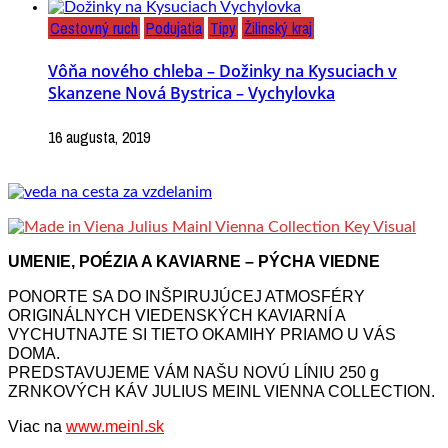
Cestovný ruch
Podujatia
Tipy
Žilinský kraj
Vôňa nového chleba – Dožinky na Kysuciach v
Skanzene Nová Bystrica – Vychylovka
16 augusta, 2019
UMENIE, POÉZIA A KAVIARNE – PÝCHA VIEDNE
PONORTE SA DO INŠPIRUJÚCEJ ATMOSFÉRY
ORIGINÁLNYCH VIEDENSKÝCH KAVIARNÍ A
VYCHUTNAJTE SI TIETO OKAMIHY PRIAMO U VÁS
DOMA.
PREDSTAVUJEME VÁM NAŠU NOVÚ LÍNIU 250 g
ZRNKOVÝCH KÁV JULIUS MEINL VIENNA COLLECTION.
Viac na
www.meinl.sk