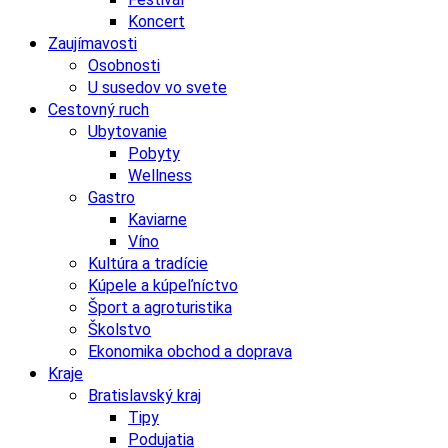
Koncert
Zaujímavosti
Osobnosti
U susedov vo svete
Cestovný ruch
Ubytovanie
Pobyty
Wellness
Gastro
Kaviarne
Víno
Kultúra a tradície
Kúpele a kúpeľníctvo
Šport a agroturistika
Školstvo
Ekonomika obchod a doprava
Kraje
Bratislavský kraj
Tipy
Podujatia