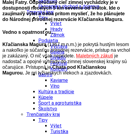
Školstvo
Malej Fatry. Odporúčaný cieľ zimnej vychádzky j
e
v
Ekonomika obchod a doprava
dostupnosti necelých 5 km severne od Vrútok. Ide o
Trnavský kraj
zaujímavý výlet a treba pritom myslieť, že ho plánujete
Tipy
do Národnej prírodnej rezervácie Kľačianska Magura.
Výlet
Hrady
Vedno s opatrnosťou…
Zámok
Podujatia
Kľačianska Magura
(1367 m n.m.) je pokrytá hustým lesom
Výstava
a nakoľko je súčasťou prírodnej rezervácie, prístup na vrchol
Galéria
je zakázaný. O nič však neprídete.
Malebných zákutí
je
Divadlo
nadostač a opojné výhľady do zimnej slovenskej krajiny sú
Festival
očarujúce. Prístupná je
Chata pod Kľačianskou
Koncert
Magurou.
Je pri lyžiarskych vlekoch a zjazdovkách.
Gastro
Kaviarne
Víno
Kultúra a tradície
Kúpele
Šport a agroturistika
Školstvo
Trenčiansky kraj
Tipy
Výlet
Turistika