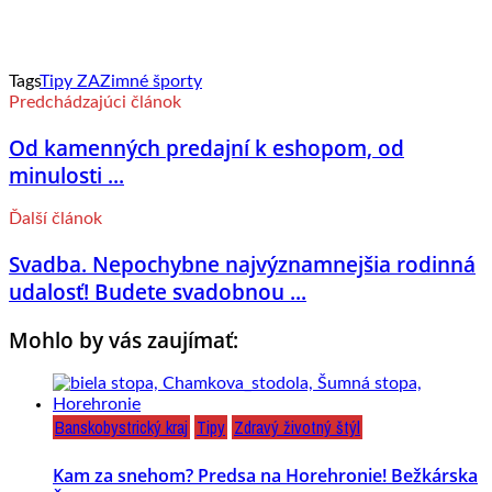
Tags
Tipy ZA
Zimné športy
Predchádzajúci článok
Od kamenných predajní k eshopom, od
minulosti ...
Ďalší článok
Svadba. Nepochybne najvýznamnejšia rodinná
udalosť! Budete svadobnou ...
Mohlo by vás zaujímať:
Banskobystrický kraj
Tipy
Zdravý životný štýl
Kam za snehom? Predsa na Horehronie! Bežkárska