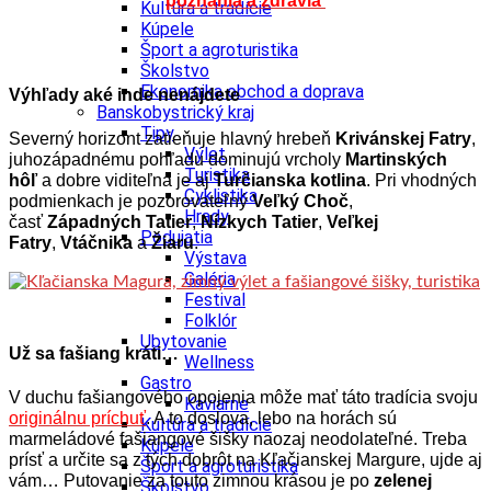
poznania a zdravia
Kultúra a tradície
Kúpele
Šport a agroturistika
Školstvo
Ekonomika obchod a doprava
Výhľady aké inde nenájdete
Banskobystrický kraj
Tipy
Severný horizont zatieňuje hlavný hrebeň
Krivánskej Fatry
,
Výlet
juhozápadnému pohľadu dominujú vrcholy
Martinských
Turistika
hôľ
a dobre viditeľná je aj
Turčianska kotlina
. Pri vhodných
Cyklistika
podmienkach je pozorovateľný
Veľký Choč
,
Hrady
časť
Západných Tatier
,
Nízkych Tatier
,
Veľkej
Podujatia
Fatry
,
Vtáčnika
a
Žiaru
.
Výstava
Galéria
Festival
Folklór
Ubytovanie
Už sa fašiang kráti…
Wellness
Gastro
V duchu fašiangového opojenia môže mať táto tradícia svoju
Kaviarne
originálnu príchuť
. A to doslova, lebo na horách sú
Kultúra a tradície
marmeládové fašiangové šišky naozaj neodolateľné. Treba
Kúpele
prísť a určite sa z tých dobrôt na Kľačianskej Margure, ujde aj
Šport a agroturistika
vám… Putovanie za touto zimnou krásou je po
zelenej
Školstvo