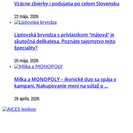
Vzácne zbierky i podujatia po celom Slovensku
22 mája, 2026
Liptovská bryndza s prívlastkom “májová” je
skutočná delikatesa. Poznáte tajomstvo tejto
špeciality?
20 mája, 2026
Milka a MONOPOLY – ikonické duo sa spája v
kampani. Nakupovanie mení na súťaž o ...
29 apríla, 2026