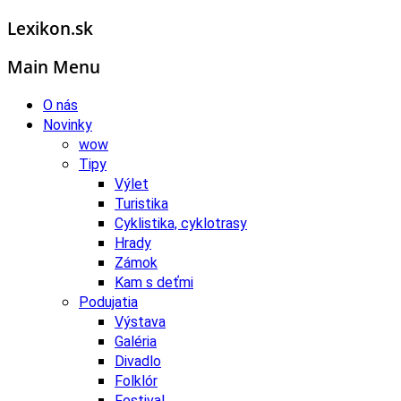
Lexikon.sk
Main Menu
O nás
Novinky
wow
Tipy
Výlet
Turistika
Cyklistika, cyklotrasy
Hrady
Zámok
Kam s deťmi
Podujatia
Výstava
Galéria
Divadlo
Folklór
Festival