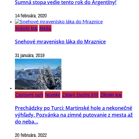
Šumná stopa vedie tento rok do Argentíny!
14 februára, 2020
Košický kraj
Médiá
Snehové mravenisko láka do Mraznice
31 januára, 2019
Cestovný ruch
Novinky
Zdravý životný štýl
Žilinský kraj
Prechádzky po Turci: Martinské hole a nekonečné
výhľady. Pozvánka na zimné putovanie z mesta až
do neba…
20 februára, 2022