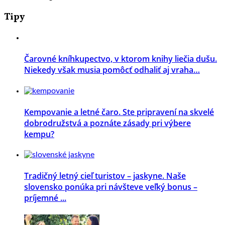
Tipy
Čarovné kníhkupectvo, v ktorom knihy liečia dušu.
Niekedy však musia pomôcť odhaliť aj vraha…
Kempovanie a letné čaro. Ste pripravení na skvelé
dobrodružstvá a poznáte zásady pri výbere
kempu?
Tradičný letný cieľ turistov – jaskyne. Naše
slovensko ponúka pri návšteve veľký bonus –
príjemné ...