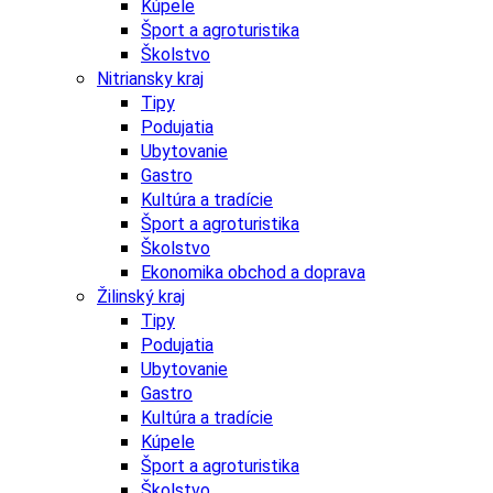
Kúpele
Šport a agroturistika
Školstvo
Nitriansky kraj
Tipy
Podujatia
Ubytovanie
Gastro
Kultúra a tradície
Šport a agroturistika
Školstvo
Ekonomika obchod a doprava
Žilinský kraj
Tipy
Podujatia
Ubytovanie
Gastro
Kultúra a tradície
Kúpele
Šport a agroturistika
Školstvo