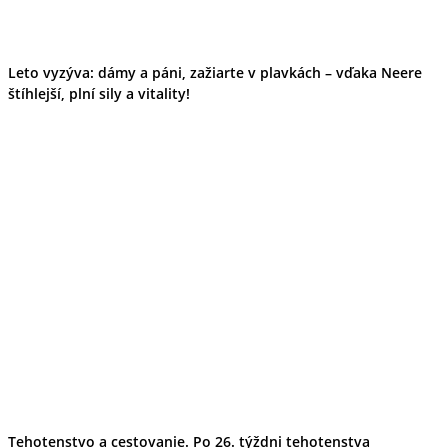
Tipy
Výlet
Turistika
Cyklistika
Leto vyzýva: dámy a páni, zažiarte v plavkách – vďaka Neere
Hrady
štíhlejší, plní sily a vitality!
Podujatia
Výstava
Galéria
Folklór
Ubytovanie
Pobyty
Wellness
Gastro
Kaviarne
Kultúra a tradície
Kúpele
Šport a agroturistika
Školstvo
Ekonomika obchod a doprava
Tehotenstvo a cestovanie. Po 26. týždni tehotenstva