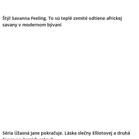
Štýl Savanna Feeling. To sú teplé zemité odtiene africkej
savany v modernom bývaní
Séria Úžasná Jane pokračuje. Láska slečny Elliotovej a druhá