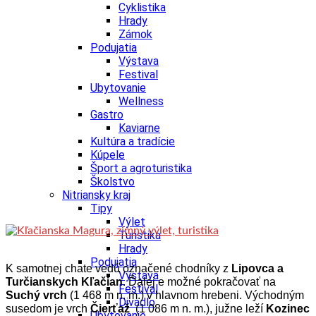
Cyklistika
Hrady
Zámok
Podujatia
Výstava
Festival
Ubytovanie
Wellness
Gastro
Kaviarne
Kultúra a tradície
Kúpele
Šport a agroturistika
Školstvo
Nitriansky kraj
Tipy
Výlet
Turistika
Hrady
Podujatia
K samotnej chate vedú označené chodníky z
Lipovca a
Výstava
Turčianskych Kľačian
. Ďalej e možné pokračovať na
Festival
Suchý vrch
(1 468 m n. m.) v hlavnom hrebeni. Východným
Divadlo
susedom je vrch
Čierťaž
(1 086 m n. m.), južne leží
Kozinec
Ubytovanie