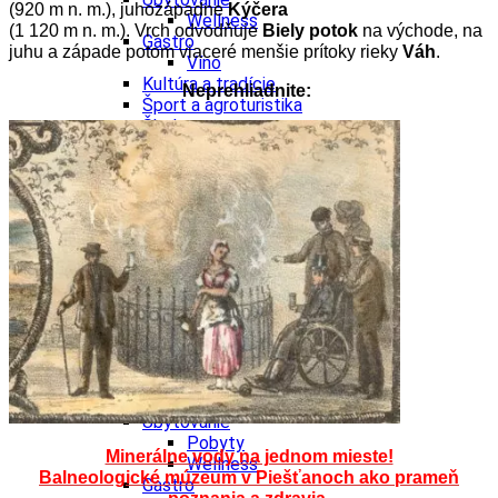
(920 m n. m.), juhozápadne
Kýčera
Wellness
(1 120 m n. m.). Vrch odvodňuje
Biely potok
na východe, na
Gastro
juhu a západe potom viaceré menšie prítoky rieky
Váh
.
Víno
Kultúra a tradície
Neprehliadnite:
Šport a agroturistika
Školstvo
Ekonomika obchod a doprava
Žilinský kraj
Tipy
Výlet
Turistika
Cyklistika
Hrady
Podujatia
Výstava
Galéria
Festival
Folklór
Koncert
Ubytovanie
Pobyty
Minerálne vody na jednom mieste!
Wellness
Balneologické múzeum v Piešťanoch ako prameň
Gastro