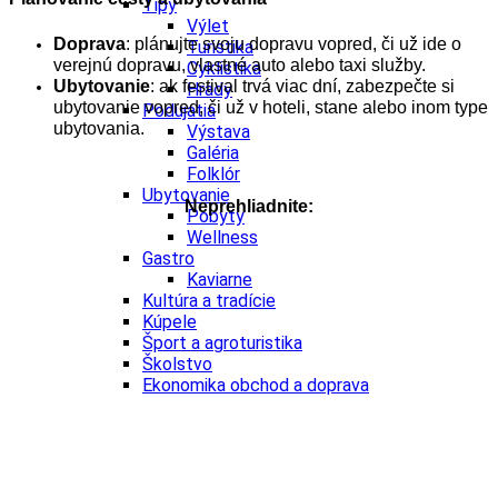
Tipy
Výlet
Doprava
: plánujte svoju dopravu vopred, či už ide o
Turistika
verejnú dopravu, vlastné auto alebo taxi služby.
Cyklistika
Ubytovanie
: ak festival trvá viac dní, zabezpečte si
Hrady
ubytovanie vopred, či už v hoteli, stane alebo inom type
Podujatia
ubytovania.
Výstava
Galéria
Folklór
Ubytovanie
Neprehliadnite:
Pobyty
Wellness
Gastro
Kaviarne
Kultúra a tradície
Kúpele
Šport a agroturistika
Školstvo
Ekonomika obchod a doprava