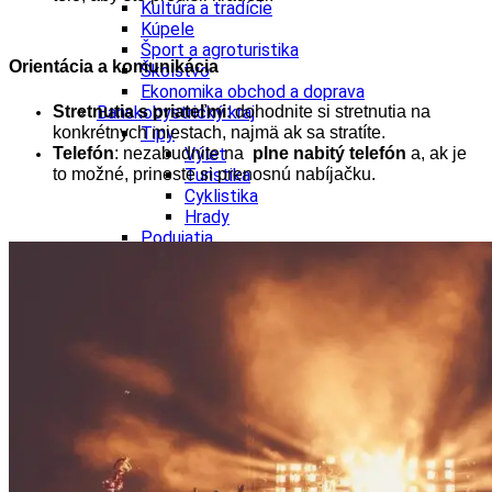
Kultúra a tradície
Kúpele
Šport a agroturistika
Orientácia a komunikácia
Školstvo
Ekonomika obchod a doprava
Stretnutia s priateľmi
: dohodnite si stretnutia na
Banskobystrický kraj
konkrétnych miestach, najmä ak sa stratíte.
Tipy
Telefón
: nezabudnite na
plne nabitý telefón
a, ak je
Výlet
to možné, prineste si prenosnú nabíjačku.
Turistika
Cyklistika
Hrady
Podujatia
Výstava
Galéria
Festival
Folklór
Ubytovanie
Wellness
Gastro
Kaviarne
Kultúra a tradície
Kúpele
Šport a agroturistika
Školstvo