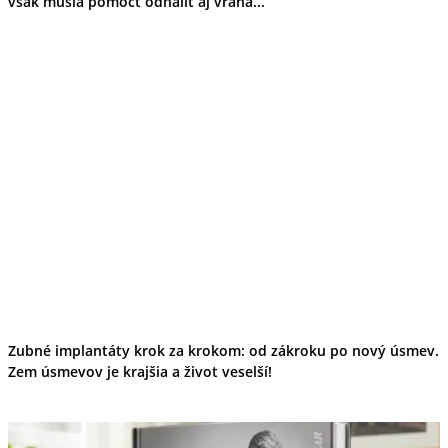
však musia pomôcť odhaliť aj vraha...
Zubné implantáty krok za krokom: od zákroku po nový úsmev.
Zem úsmevov je krajšia a život veselší!