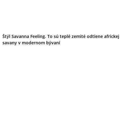
Štýl Savanna Feeling. To sú teplé zemité odtiene africkej
savany v modernom bývaní