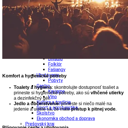
Ekonomika obchod a doprava
Košický kraj
Tipy
Výlet
Turistika
Cyklistika
Hrady
Podujatia
Výstava
Galéria
Divadlo
Folklór
Fašiangy
Ubytovanie
Komfort a hygienické potreby
Pobyty
Gastro
Toalety a hygiena
: skontrolujte dostupnosť toaliet a
Kaviarne
prineste si hygienické potreby, ako sú
vlhčené utierky
Víno
a dezinfekčný gél.
Kultúra a tradície
Jedlo a občerstvenie
: prineste si niečo malé na
Šport a agroturistika
jedenie a uistite sa, že máte
prístup k pitnej vode
.
Školstvo
Ekonomika obchod a doprava
Prešovský kraj
Plánovanie cesty a ubytovania