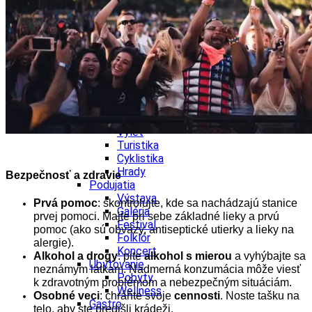
Wellness
Gastro
Víno
Kultúra a tradície
Šport a agroturistika
Školstvo
Ekonomika obchod a doprava
Žilinský kraj
Tipy
Výlet
Turistika
Cyklistika
Hrady
Bezpečnosť a zdravie
Podujatia
Výstava
Prvá pomoc
: skontrolujte, kde sa nachádzajú stanice
Galéria
prvej pomoci. Majte pri sebe základné lieky a prvú
Festival
pomoc (ako sú obväzy, antiseptické utierky a lieky na
Folklór
alergie).
Koncert
Alkohol a drogy
: pite
alkohol s mierou
a vyhýbajte sa
Ubytovanie
neznámym látkam. Nadmerná konzumácia môže viesť
Pobyty
k zdravotným problémom a nebezpečným situáciám.
Wellness
Osobné veci
: chráňte svoje
cennosti
. Noste tašku na
Gastro
telo, aby ste predišli krádeži.