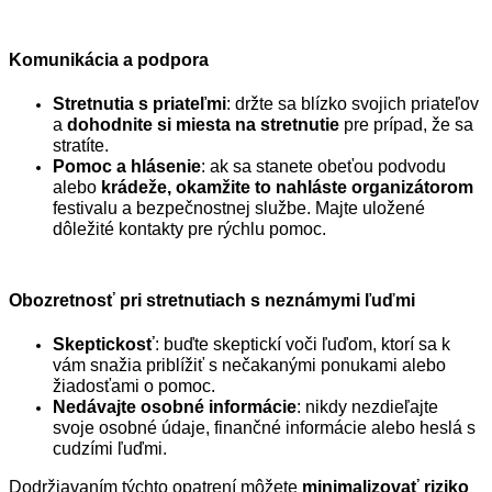
Komunikácia a podpora
Stretnutia s priateľmi
: držte sa blízko svojich priateľov
a
dohodnite si miesta na stretnutie
pre prípad, že sa
stratíte.
Pomoc a hlásenie
: ak sa stanete obeťou podvodu
alebo
krádeže, okamžite to nahláste organizátorom
festivalu a bezpečnostnej službe. Majte uložené
dôležité kontakty pre rýchlu pomoc.
Obozretnosť pri stretnutiach s neznámymi ľuďmi
Skeptickosť
: buďte skeptickí voči ľuďom, ktorí sa k
vám snažia priblížiť s nečakanými ponukami alebo
žiadosťami o pomoc.
Nedávajte osobné informácie
: nikdy nezdieľajte
svoje osobné údaje, finančné informácie alebo heslá s
cudzími ľuďmi.
Dodržiavaním týchto opatrení môžete
minimalizovať riziko