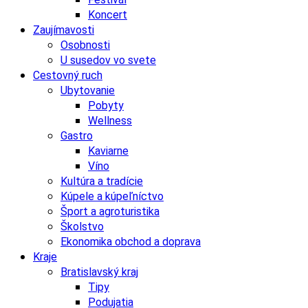
Koncert
Zaujímavosti
Osobnosti
U susedov vo svete
Cestovný ruch
Ubytovanie
Pobyty
Wellness
Gastro
Kaviarne
Víno
Kultúra a tradície
Kúpele a kúpeľníctvo
Šport a agroturistika
Školstvo
Ekonomika obchod a doprava
Kraje
Bratislavský kraj
Tipy
Podujatia