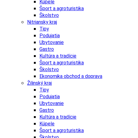
Kúpele
Šport a agroturistika
Školstvo
Nitriansky kraj
Tipy
Podujatia
Ubytovanie
Gastro
Kultúra a tradície
Šport a agroturistika
Školstvo
Ekonomika obchod a doprava
Žilinský kraj
Tipy
Podujatia
Ubytovanie
Gastro
Kultúra a tradície
Kúpele
Šport a agroturistika
Školstvo