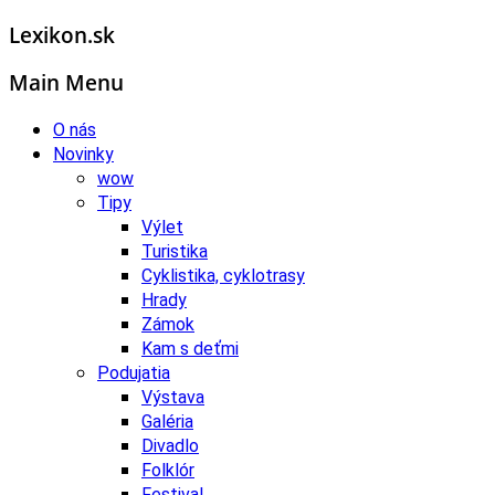
Lexikon.sk
Main Menu
O nás
Novinky
wow
Tipy
Výlet
Turistika
Cyklistika, cyklotrasy
Hrady
Zámok
Kam s deťmi
Podujatia
Výstava
Galéria
Divadlo
Folklór
Festival