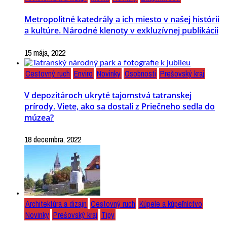
Metropolitné katedrály a ich miesto v našej histórii
a kultúre. Národné klenoty v exkluzívnej publikácii
15 mája, 2022
Cestovný ruch
Enviro
Novinky
Osobnosti
Prešovský kraj
V depozitároch ukryté tajomstvá tatranskej
prírody. Viete, ako sa dostali z Priečneho sedla do
múzea?
18 decembra, 2022
Architektúra a dizajn
Cestovný ruch
Kúpele a kúpeľníctvo
Novinky
Prešovský kraj
Tipy