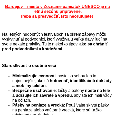
Bardejov – mesto v Zozname pamiatok UNESCO je na
letnú sezónu pripravené.
Treba sa presvedčiť. Isto neoľutujete!
Na letných hudobných festivaloch sa okrem zábavy môžu
vyskytnúť aj podvodníci, ktorí využívajú veľké davy ľudí na
svoje nekalé praktiky. Tu je niekoľko tipov,
ako sa chrániť
pred podvodníkmi a krádežami
.
Starostlivosť o osobné veci
Minimalizujte cennosti
: noste so sebou len to
najnutnejšie, ako sú
hotovosť, identifikačné doklady
a mobilný telefón
.
Bezpečné uschovanie
: tašky a batohy
noste na tele
a udržujte ich zavreté a vpredu
, aby ste ich mali vždy
na očiach.
Pásky na peniaze a vrecká
: Používajte skryté pásky
na peniaze alebo vnútorné vrecká, ktoré sú ťažko
prístupné pre zlodejov.