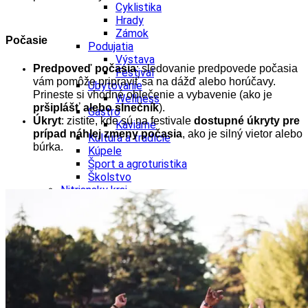
Cyklistika
Hrady
Zámok
Počasie
Podujatia
Výstava
Predpoveď počasia
: sledovanie predpovede počasia
Festival
vám pomôže pripraviť sa na dážď alebo horúčavy.
Ubytovanie
Prineste si vhodné oblečenie a vybavenie (ako je
Wellness
pršiplášť alebo slnečník
).
Gastro
Úkryt
: zistite, kde sú na festivale
dostupné úkryty pre
Kaviarne
prípad náhlej zmeny počasia
, ako je silný vietor alebo
Kultúra a tradície
búrka.
Kúpele
Šport a agroturistika
Školstvo
Nitriansky kraj
Tipy
Výlet
Turistika
Hrady
Podujatia
Výstava
Festival
Divadlo
Ubytovanie