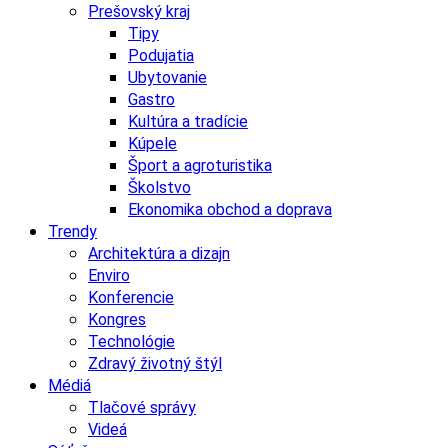
Prešovský kraj
Tipy
Podujatia
Ubytovanie
Gastro
Kultúra a tradície
Kúpele
Šport a agroturistika
Školstvo
Ekonomika obchod a doprava
Trendy
Architektúra a dizajn
Enviro
Konferencie
Kongres
Technológie
Zdravý životný štýl
Médiá
Tlačové správy
Videá