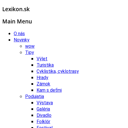
Lexikon.sk
Main Menu
O nás
Novinky
wow
Tipy
Výlet
Turistika
Cyklistika, cyklotrasy
Hrady
Zámok
Kam s deťmi
Podujatia
Výstava
Galéria
Divadlo
Folklór
Festival