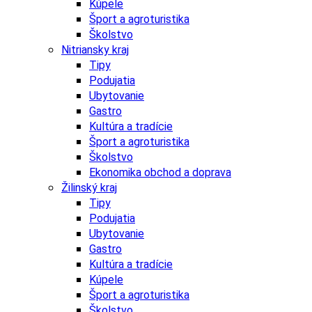
Kúpele
Šport a agroturistika
Školstvo
Nitriansky kraj
Tipy
Podujatia
Ubytovanie
Gastro
Kultúra a tradície
Šport a agroturistika
Školstvo
Ekonomika obchod a doprava
Žilinský kraj
Tipy
Podujatia
Ubytovanie
Gastro
Kultúra a tradície
Kúpele
Šport a agroturistika
Školstvo