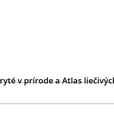
kryté v prírode a Atlas liečivý