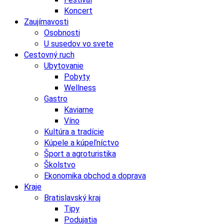
Koncert
Zaujímavosti
Osobnosti
U susedov vo svete
Cestovný ruch
Ubytovanie
Pobyty
Wellness
Gastro
Kaviarne
Víno
Kultúra a tradície
Kúpele a kúpeľníctvo
Šport a agroturistika
Školstvo
Ekonomika obchod a doprava
Kraje
Bratislavský kraj
Tipy
Podujatia