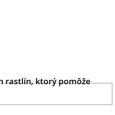
ch rastlín, ktorý pomôže