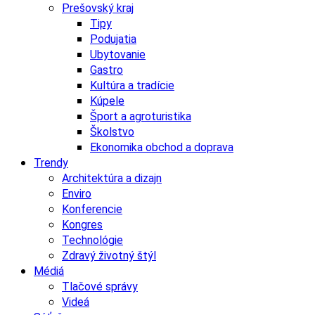
Prešovský kraj
Tipy
Podujatia
Ubytovanie
Gastro
Kultúra a tradície
Kúpele
Šport a agroturistika
Školstvo
Ekonomika obchod a doprava
Trendy
Architektúra a dizajn
Enviro
Konferencie
Kongres
Technológie
Zdravý životný štýl
Médiá
Tlačové správy
Videá