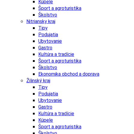
Kúpele
Šport a agroturistika
Školstvo
Nitriansky kraj
Tipy
Podujatia
Ubytovanie
Gastro
Kultúra a tradície
Šport a agroturistika
Školstvo
Ekonomika obchod a doprava
Žilinský kraj
Tipy
Podujatia
Ubytovanie
Gastro
Kultúra a tradície
Kúpele
Šport a agroturistika
Školstvo