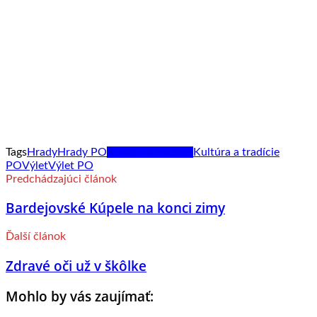
Tags
Hrady
Hrady PO
Kultúra a tradície
Kultúra a tradície
PO
Výlet
Výlet PO
Predchádzajúci článok
Bardejovské Kúpele na konci zimy
Ďalší článok
Zdravé oči už v škôlke
Mohlo by vás zaujímať: