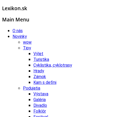
Lexikon.sk
Main Menu
O nás
Novinky
wow
Tipy
Výlet
Turistika
Cyklistika, cyklotrasy
Hrady
Zámok
Kam s deťmi
Podujatia
Výstava
Galéria
Divadlo
Folklór
Festival