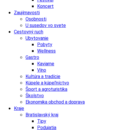
Koncert
Zaujímavosti
Osobnosti
U susedov vo svete
Cestovný ruch
Ubytovanie
Pobyty
Wellness
Gastro
Kaviarne
Víno
Kultúra a tradície
Kúpele a kúpeľníctvo
Šport a agroturistika
Školstvo
Ekonomika obchod a doprava
Kraje
Bratislavský kraj
Tipy
Podujatia