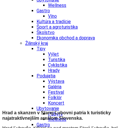
Wellness
Gastro
Víno
Kultúra a tradície
Šport a agroturistika
Školstvo
Ekonomika obchod a doprava
Žilinský kraj
Tipy
Výlet
Turistika
Cyklistika
Hrady
Podujatia
Výstava
Galéria
Festival
Folklór
Koncert
Ubytovanie
Hrad a skanzen v Starej Ľubovni patria k turisticky
Pobyty
najatraktívnejším areálom Slovenska.
Wellness
Gastro