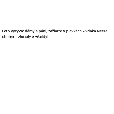
Leto vyzýva: dámy a páni, zažiarte v plavkách – vďaka Neere
štíhlejší, plní sily a vitality!