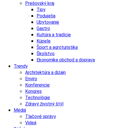
Prešovský kraj
Tipy
Podujatia
Ubytovanie
Gastro
Kultúra a tradície
Kúpele
Šport a agroturistika
Školstvo
Ekonomika obchod a doprava
Trendy
Architektúra a dizajn
Enviro
Konferencie
Kongres
Technológie
Zdravý životný štýl
Médiá
Tlačové správy
Videá