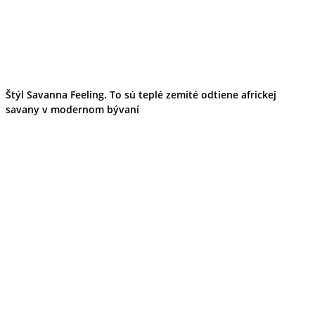
Štýl Savanna Feeling. To sú teplé zemité odtiene africkej
savany v modernom bývaní