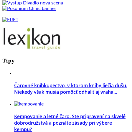
Tipy
Čarovné kníhkupectvo, v ktorom knihy liečia dušu.
Niekedy však musia pomôcť odhaliť aj vraha…
Kempovanie a letné čaro. Ste pripravení na skvelé
dobrodružstvá a poznáte zásady pri výbere
kempu?