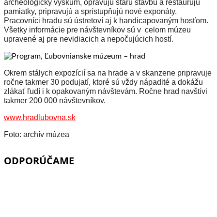
archeologický výskum, opravujú starú stavbu a reštaurujú
pamiatky, pripravujú a sprístupňujú nové exponáty.
Pracovníci hradu sú ústretoví aj k handicapovaným hosťom.
Všetky informácie pre návštevníkov sú v celom múzeu
upravené aj pre nevidiacich a nepočujúcich hostí.
Okrem stálych expozícií sa na hrade a v skanzene pripravuje
ročne takmer 30 podujatí, ktoré sú vždy nápadité a dokážu
zlákať ľudí i k opakovaným návštevám. Ročne hrad navštívi
takmer 200 000 návštevníkov.
www.hradlubovna.sk
Foto: archív múzea
ODPORÚČAME