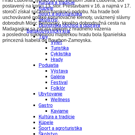
Hrad Ľubovňa, týčiaci sa nad mestom Stará Ľubovňa, bol
Kultúra a tradície
postavený na konci 13. stor. Prestavbami v 16. a najmä v 17.
Kúpele
storočí získal súčasnú barokovú podobu. Na hrade boli
Šport a agroturistika
uschovávané poľské korunovačné klenoty, uväznený slávny
Školstvo
dobrodruh Móric Beňovský, ktorého dobrodružná cesta na
Ekonomika obchod a doprava
Madagaskar sa začala útekom z hradného väzenia
Banskobystrický kraj
a poslednou súkromnou majiteľkou hradu bola španielska
Tipy
princezná Isabela de Bourbon-Zamoyska.
Výlet
Turistika
Cyklistika
Hrady
Podujatia
Výstava
Galéria
Festival
Folklór
Ubytovanie
Wellness
Gastro
Kaviarne
Kultúra a tradície
Kúpele
Šport a agroturistika
Školstvo