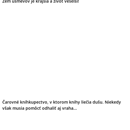
Zem úsmevov je krajšia a život veselší!
Čarovné kníhkupectvo, v ktorom knihy liečia dušu. Niekedy
však musia pomôcť odhaliť aj vraha...