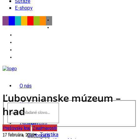
Súťaže
E-shopy
O nás
Ľubovnianske múzeum –
Novinky
hrad
wow
Tipy
Zaujímavosti
Prešovský kraj
Zaujímavosti
Výlet
17 februára, 2019
Turistika
Osobnosti