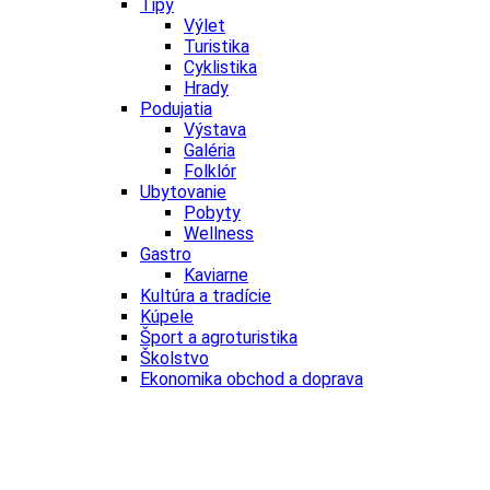
Tipy
Výlet
Turistika
Cyklistika
Hrady
Podujatia
Výstava
Galéria
Folklór
Ubytovanie
Pobyty
Wellness
Gastro
Kaviarne
Kultúra a tradície
Kúpele
Šport a agroturistika
Školstvo
Ekonomika obchod a doprava