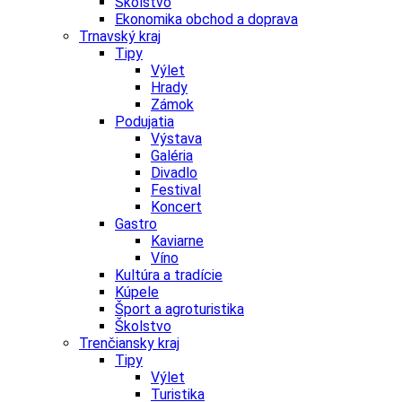
Školstvo
Ekonomika obchod a doprava
Trnavský kraj
Tipy
Výlet
Hrady
Zámok
Podujatia
Výstava
Galéria
Divadlo
Festival
Koncert
Gastro
Kaviarne
Víno
Kultúra a tradície
Kúpele
Šport a agroturistika
Školstvo
Trenčiansky kraj
Tipy
Výlet
Turistika