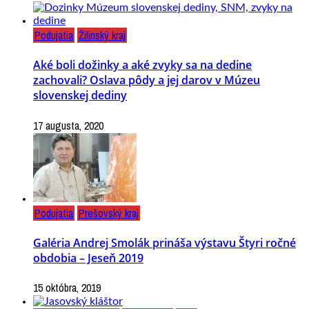
Podujatia
Žilinský kraj
Aké boli dožinky a aké zvyky sa na dedine
zachovali? Oslava pôdy a jej darov v Múzeu
slovenskej dediny
17 augusta, 2020
Podujatia
Prešovský kraj
Galéria Andrej Smolák prináša výstavu Štyri ročné
obdobia – Jeseň 2019
15 októbra, 2019