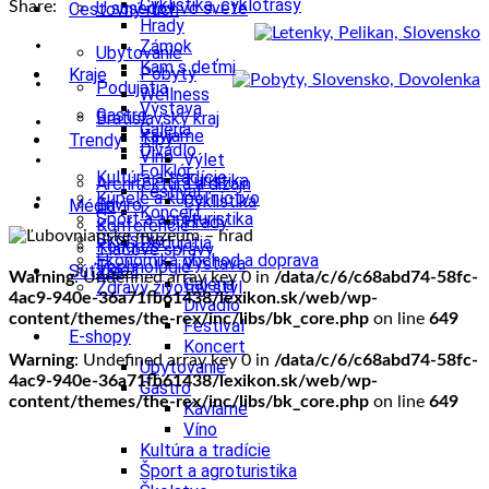
Cyklistika, cyklotrasy
Share:
U susedov vo svete
Cestovný ruch
Hrady
Zámok
Ubytovanie
Kam s deťmi
Pobyty
Kraje
Podujatia
Wellness
Výstava
Gastro
Bratislavský kraj
Galéria
Kaviarne
Tipy
Trendy
Divadlo
Víno
Výlet
Folklór
Kultúra a tradície
Turistika
Architektúra a dizajn
Festival
Kúpele a kúpeľníctvo
Cyklistika
Enviro
Médiá
Koncert
Šport a agroturistika
Hrady
Konferencie
Školstvo
Podujatia
Kongres
Tlačové správy
Ekonomika obchod a doprava
Výstava
Technológie
Videá
Súťaže
Warning
: Undefined array key 0 in
/data/c/6/c68abd74-58fc-
Galéria
Zdravý životný štýl
4ac9-940e-36a71fb61438/lexikon.sk/web/wp-
Divadlo
content/themes/the-rex/inc/libs/bk_core.php
on line
649
Festival
E-shopy
Koncert
Warning
: Undefined array key 0 in
/data/c/6/c68abd74-58fc-
Ubytovanie
4ac9-940e-36a71fb61438/lexikon.sk/web/wp-
Gastro
content/themes/the-rex/inc/libs/bk_core.php
on line
649
Kaviarne
Víno
Kultúra a tradície
Šport a agroturistika