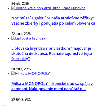
24 júla, 2026
Noc múzeí a galérií prináša atraktívne zážitky!
Vzácne zbierky i podujatia po celom Slovensku
22 mája, 2026
Liptovská bryndza s prívlastkom “májová” je
skutočná delikatesa. Poznáte tajomstvo tejto
špeciality?
20 mája, 2026
Milka a MONOPOLY – ikonické duo sa spája v
kampani. Nakupovanie mení na súťaž o ...
29 apríla, 2026