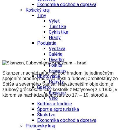
Ekonomika obchod a doprava
Košický kraj
Tipy
Výlet
Turistika
Cyklistika
Hrady
Podujatia
Výstava
Galéria
Divadlo
Folklór
Fašiangy
Skanzen, nachádzajúci sa pod hradom, je jedinečným
Ubytovanie
spojením hradnej majestátnosti a ľudovej architektúry zo
Pobyty
Spiša a severného Šariša. Najvzácnejším objektom je
Gastro
zrubový gréckokatolícky kostolík z Matysovej z r. 1833, v
Kaviarne
ktorom sa nachádza ikonostas zo 17. – 19. storočia.
Víno
Kultúra a tradície
Šport a agroturistika
Školstvo
Ekonomika obchod a doprava
Prešovský kraj