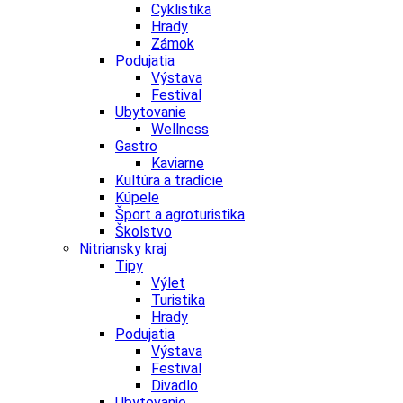
Cyklistika
Hrady
Zámok
Podujatia
Výstava
Festival
Ubytovanie
Wellness
Gastro
Kaviarne
Kultúra a tradície
Kúpele
Šport a agroturistika
Školstvo
Nitriansky kraj
Tipy
Výlet
Turistika
Hrady
Podujatia
Výstava
Festival
Divadlo
Ubytovanie