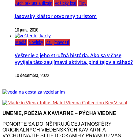
Architektúra a dizajn
Košický kraj
Tipy
Jasovský kláštor otvorený turistom
10 júna, 2019
Médiá
Novinky
Zaujímavosti
Veštenie a jeho stručná história. Ako sa v čase
vyvíjala táto zaujímavá aktivita, plná tajov a záhad?
10 decembra, 2022
UMENIE, POÉZIA A KAVIARNE – PÝCHA VIEDNE
PONORTE SA DO INŠPIRUJÚCEJ ATMOSFÉRY
ORIGINÁLNYCH VIEDENSKÝCH KAVIARNÍ A
VYCHUTNAJTE SI TIETO OKAMIHY PRIAMO U VÁS