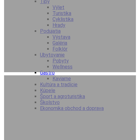
Tipy
Výlet
Turistika
Cyklistika
Hrady
Podujatia
Výstava
Galéria
Folklór
Ubytovanie
Pobyty
Wellness
Gastro
Kaviarne
Kultúra a tradície
Kúpele
Šport a agroturistika
Školstvo
Ekonomika obchod a doprava