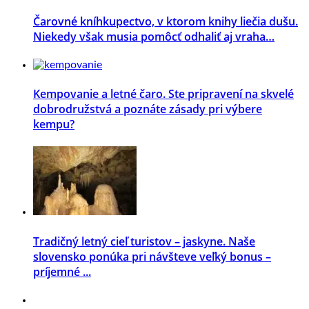
Čarovné kníhkupectvo, v ktorom knihy liečia dušu.
Niekedy však musia pomôcť odhaliť aj vraha…
Kempovanie a letné čaro. Ste pripravení na skvelé
dobrodružstvá a poznáte zásady pri výbere
kempu?
Tradičný letný cieľ turistov – jaskyne. Naše
slovensko ponúka pri návšteve veľký bonus –
príjemné ...