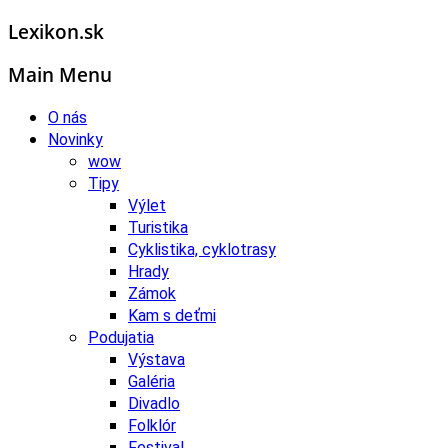
Lexikon.sk
Main Menu
O nás
Novinky
wow
Tipy
Výlet
Turistika
Cyklistika, cyklotrasy
Hrady
Zámok
Kam s deťmi
Podujatia
Výstava
Galéria
Divadlo
Folklór
Festival