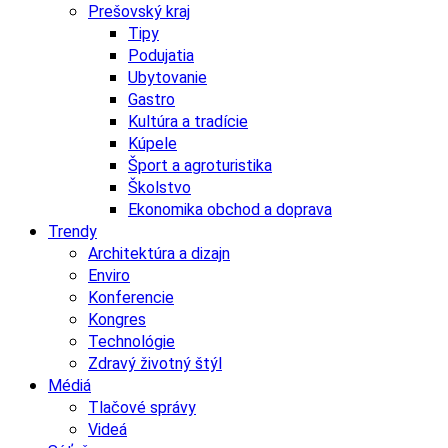
Prešovský kraj
Tipy
Podujatia
Ubytovanie
Gastro
Kultúra a tradície
Kúpele
Šport a agroturistika
Školstvo
Ekonomika obchod a doprava
Trendy
Architektúra a dizajn
Enviro
Konferencie
Kongres
Technológie
Zdravý životný štýl
Médiá
Tlačové správy
Videá