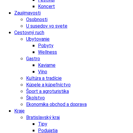
Koncert
Zaujímavosti
Osobnosti
U susedov vo svete
Cestovný ruch
Ubytovanie
Pobyty
Wellness
Gastro
Kaviarne
Víno
Kultúra a tradície
Kúpele a kúpeľníctvo
Šport a agroturistika
Školstvo
Ekonomika obchod a doprava
Kraje
Bratislavský kraj
Tipy
Podujatia