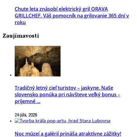
Chute leta znásobí elektrický gril ORAVA
GRILLCHEF. Váš pomocník na grilovanie 365 dní v
roku
Zaujímavosti
Tradičný letný cieľ turistov – jaskyne. Naše
slovensko ponúka pri návšteve veľký bonus –
príjemné ...
24 júla, 2026
Noc múzeí a galérií prináša atraktívne zážitky!