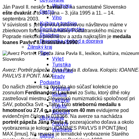
Wellness
Ján Pavol II. neskôr
zavítal
už na samostatné Slovensko
Gastro
ešte dvakrát
a to 30. júna – 3. júla 1995 a 11. – 14.
Víno
septembra 2003.
Kultúra a tradície
V súvislosti s jeho prvou prelomovou návštevou máme v
Šport a agroturistika
zbierkovom fonde numizmatiky Podtatranského múzea v
Školstvo
Poprade niekoľko predmetov a azda najkrajším je
medaila
Ekonomika obchod a doprava
Ioanes Pavlvs II. Bratislava 1990
.
Žilinský kraj
Tipy
Výlet
Turistika
Averz: Portrét pápeža Jána Pavla II. doľava. Kolopis: IOANN
Cyklistika
PAVLVS II PONT. MAX.
Hrady
Podujatia
Do našich zbierok sa dostala ako súčasť kolekcie po
Výstava
zosnulom
Ferdinandovi Laukovi
zo Svitu, ktorý dlhé roky
Galéria
zastrešoval miestnu Slovenskú numizmatickú spoločnosť pri
Festival
SAV, pobočka Svit – Tatry. Túto
striebornú medailu s
Folklór
hmotnosťou 27,4 g a priemerom 40 mm
evidujeme pod
Koncert
evidenčným číslom N 018366. Na averze sa nachádza
Ubytovanie
portrét pápeža Jána Pavla II.
pozerajúceho doľava a okolo
Pobyty
vyobrazenia je kolopis: IOANNES PAVLVS II PONT.[ifex]
Wellness
MAX.[imus]. Na reverze je tematické vyobrazenie Starého
Gastro