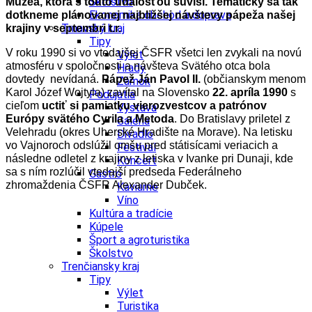
Školstvo
Múzea, ktorá s touto udalosťou súvisí. Tematicky sa tak
Ekonomika obchod a doprava
dotkneme plánovanej najbližšej návštevy pápeža našej
Trnavský kraj
krajiny v septembri t.r.
Tipy
V roku 1990 si vo vtedajšej ČSFR všetci len zvykali na novú
Výlet
atmosféru v spoločnosti a návšteva Svätého otca bola
Hrady
dovtedy nevídaná.
Pápež Ján Pavol II.
(občianskym menom
Zámok
Karol Józef Wojtyla) zavítal na Slovensko
22. apríla 1990
s
Podujatia
cieľom
uctiť si pamiatku vierozvestcov a patrónov
Výstava
Európy svätého Cyrila a Metoda
. Do Bratislavy priletel z
Galéria
Velehradu (okres Uherské Hradište na Morave). Na letisku
Divadlo
vo Vajnoroch odslúžil omšu pred státisícami veriacich a
Festival
následne odletel z krajiny z letiska v Ivanke pri Dunaji, kde
Koncert
sa s ním rozlúčil vtedajší predseda Federálneho
Gastro
zhromaždenia ČSFR Alexander Dubček.
Kaviarne
Víno
Kultúra a tradície
Kúpele
Šport a agroturistika
Školstvo
Trenčiansky kraj
Tipy
Výlet
Turistika