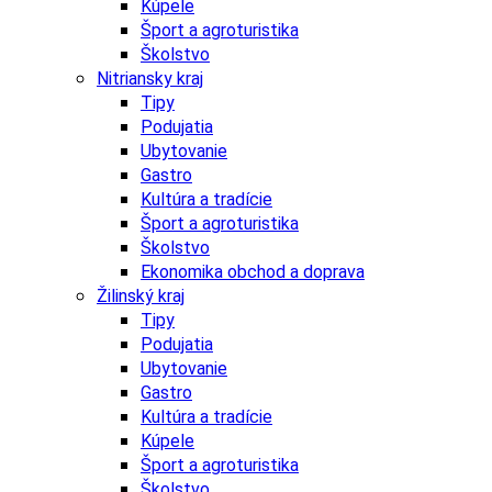
Kúpele
Šport a agroturistika
Školstvo
Nitriansky kraj
Tipy
Podujatia
Ubytovanie
Gastro
Kultúra a tradície
Šport a agroturistika
Školstvo
Ekonomika obchod a doprava
Žilinský kraj
Tipy
Podujatia
Ubytovanie
Gastro
Kultúra a tradície
Kúpele
Šport a agroturistika
Školstvo