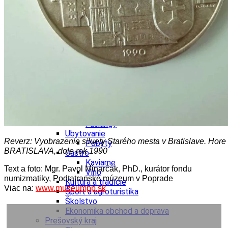
Ekonomika obchod a doprava
Košický kraj
Tipy
Výlet
Turistika
Cyklistika
Hrady
Podujatia
Výstava
Galéria
Divadlo
Folklór
Fašiangy
Ubytovanie
Reverz: Vyobrazenie siluety Starého mesta v Bratislave. Hore 
Pobyty
BRATISLAVA, dole rok 1990
Gastro
Kaviarne
Text a foto: Mgr. Pavol Minarčák, PhD., kurátor fondu
Víno
numizmatiky, Podtatranské múzeum v Poprade
Kultúra a tradície
Viac na:
www.muzeumpp.sk
Šport a agroturistika
Školstvo
Ekonomika obchod a doprava
Prešovský kraj