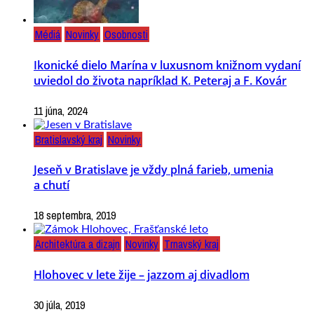
Médiá
Novinky
Osobnosti
Ikonické dielo Marína v luxusnom knižnom vydaní
uviedol do života napríklad K. Peteraj a F. Kovár
11 júna, 2024
Bratislavský kraj
Novinky
Jeseň v Bratislave je vždy plná farieb, umenia
a chutí
18 septembra, 2019
Architektúra a dizajn
Novinky
Trnavský kraj
Hlohovec v lete žije – jazzom aj divadlom
30 júla, 2019