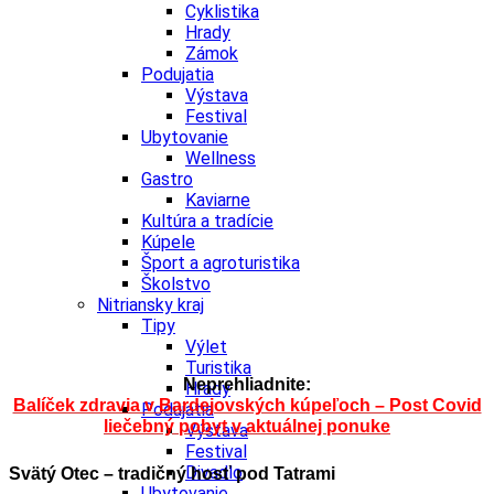
Cyklistika
Hrady
Zámok
Podujatia
Výstava
Festival
Ubytovanie
Wellness
Gastro
Kaviarne
Kultúra a tradície
Kúpele
Šport a agroturistika
Školstvo
Nitriansky kraj
Tipy
Výlet
Turistika
Neprehliadnite:
Hrady
Balíček zdravia v Bardejovských kúpeľoch – Post Covid
Podujatia
liečebný pobyt v aktuálnej ponuke
Výstava
Festival
Divadlo
Svätý Otec – tradičný hosť pod Tatrami
Ubytovanie