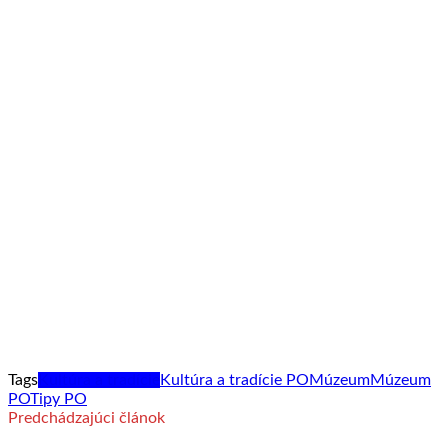
Tags
Kultúra a tradície
Kultúra a tradície PO
Múzeum
Múzeum
PO
Tipy PO
Predchádzajúci článok