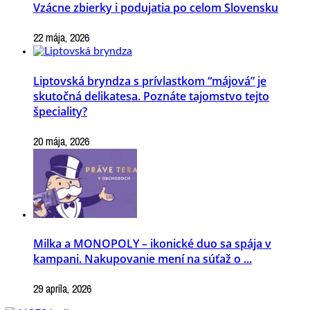
Vzácne zbierky i podujatia po celom Slovensku
22 mája, 2026
Liptovská bryndza s prívlastkom “májová” je
skutočná delikatesa. Poznáte tajomstvo tejto
špeciality?
20 mája, 2026
Milka a MONOPOLY – ikonické duo sa spája v
kampani. Nakupovanie mení na súťaž o ...
29 apríla, 2026