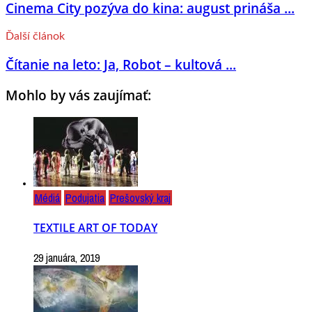
Cinema City pozýva do kina: august prináša ...
Ďalší článok
Čítanie na leto: Ja, Robot – kultová ...
Mohlo by vás zaujímať:
Médiá
Podujatia
Prešovský kraj
TEXTILE ART OF TODAY
29 januára, 2019