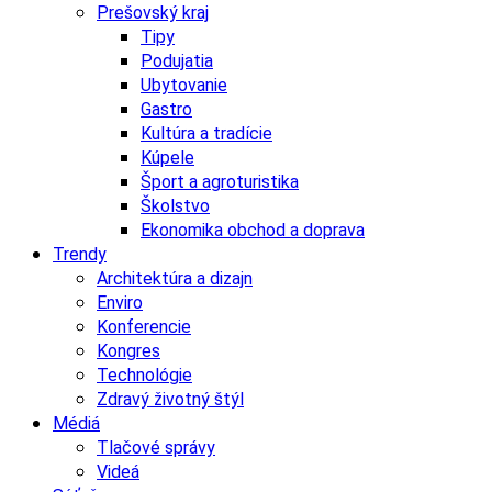
Prešovský kraj
Tipy
Podujatia
Ubytovanie
Gastro
Kultúra a tradície
Kúpele
Šport a agroturistika
Školstvo
Ekonomika obchod a doprava
Trendy
Architektúra a dizajn
Enviro
Konferencie
Kongres
Technológie
Zdravý životný štýl
Médiá
Tlačové správy
Videá