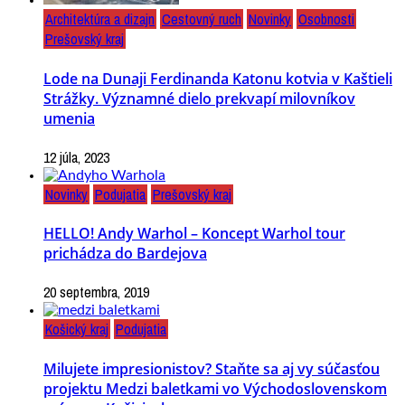
Architektúra a dizajn
Cestovný ruch
Novinky
Osobnosti
Prešovský kraj
Lode na Dunaji Ferdinanda Katonu kotvia v Kaštieli
Strážky. Významné dielo prekvapí milovníkov
umenia
12 júla, 2023
Novinky
Podujatia
Prešovský kraj
HELLO! Andy Warhol – Koncept Warhol tour
prichádza do Bardejova
20 septembra, 2019
Košický kraj
Podujatia
Milujete impresionistov? Staňte sa aj vy súčasťou
projektu Medzi baletkami vo Východoslovenskom