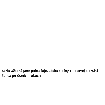
Tipy
Výlet
Turistika
Cyklistika
Hrady
Podujatia
Výstava
Galéria
Folklór
Ubytovanie
Pobyty
Wellness
Gastro
Kaviarne
Kultúra a tradície
Kúpele
Séria Úžasná Jane pokračuje. Láska slečny Elliotovej a druhá
Šport a agroturistika
šanca po ôsmich rokoch
Školstvo
Ekonomika obchod a doprava