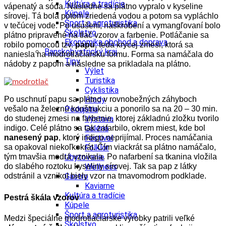
Kultúra a tradície
vápenatý a sóda. Následne sa plátno vypralo v kyseline
Kúpele
sírovej. Tá bola potom zriedená vodou a potom sa vypláchlo
Šport a agroturistika
v tečúcej vode. Po usušení, naškrobení a vymangľovaní bolo
Školstvo
plátno pripravené na tlač vzorov a farbenie. Potláčanie sa
Ekonomika obchod a doprava
robilo pomocou tzv.
papu
, teda krycej zmesi, ktorá sa
Banskobystrický kraj
naniesla na modrotlačiarsku formu. Forma sa namáčala do
Tipy
nádoby z papom a následne sa prikladala na plátno.
Výlet
Turistika
Cyklistika
Po uschnutí papu sa plátno v rovnobežných záhyboch
Hrady
vešalo na železnú konštrukciu a ponorilo sa na 20 – 30 min.
Podujatia
do studenej zmesi na farbenie, ktorej základnú zložku tvorilo
Výstava
indigo. Celé plátno sa tak zafarbilo, okrem miest, kde bol
Galéria
nanesený pap
, ktorý indigo neprijímal. Proces namáčania
Festival
sa opakoval niekoľkokrát. Čím viackrát sa plátno namáčalo,
Folklór
tým tmavšia modrá vznikala. Po nafarbení sa tkanina vložila
Ubytovanie
do slabého roztoku kyseliny sírovej. Tak sa pap z látky
Wellness
odstránil a vznikol biely vzor na tmavomodrom podklade.
Gastro
Kaviarne
Kultúra a tradície
Pestrá škála vzorov
Kúpele
Šport a agroturistika
Medzi špeciálne modrotlačiarske výrobky patrili veľké
Školstvo