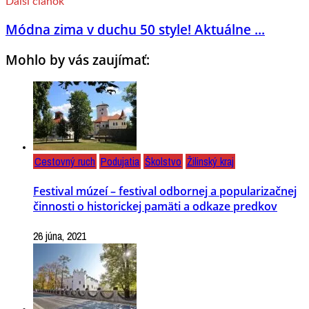
Ďalší článok
Módna zima v duchu 50 style! Aktuálne ...
Mohlo by vás zaujímať:
Cestovný ruch
Podujatia
Školstvo
Žilinský kraj
Festival múzeí – festival odbornej a popularizačnej
činnosti o historickej pamäti a odkaze predkov
26 júna, 2021