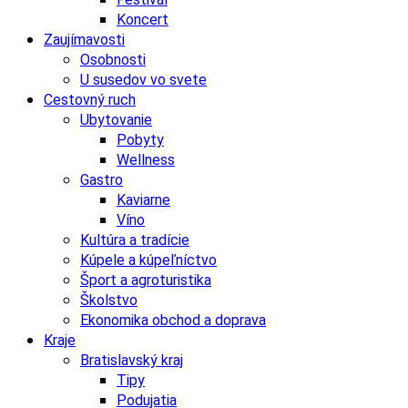
Koncert
Zaujímavosti
Osobnosti
U susedov vo svete
Cestovný ruch
Ubytovanie
Pobyty
Wellness
Gastro
Kaviarne
Víno
Kultúra a tradície
Kúpele a kúpeľníctvo
Šport a agroturistika
Školstvo
Ekonomika obchod a doprava
Kraje
Bratislavský kraj
Tipy
Podujatia