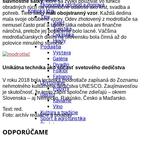
slávnostné šatky
, ktoré sa zvykli používať vo funkcii
Ekonomika obchod a doprava
obradných rúch na výnimočné udalosti ako krst, svadba a
Košický kraj
pohreb. Tieto šatky
mali obojstranný vzor
. Každá dedina
Tipy
mala svoje obľúbené vzory.
Odev zhotovený z modrotlače sa
Výlet
nemusel často prať a takáto látka nebola ani finančne
Turistika
náročná, pretože jej potlačenie bolo lacné. Väčšina
Cyklistika
modrotlačiarskych dielní na Slovensku bola činná až do
Hrady
polovice minulého storočia.
Podujatia
Výstava
Galéria
Divadlo
Unikátna technika ako súčasť svetového dedičstva
Folklór
Fašiangy
V roku 2018 bola technika modrotlače zapísaná do Zoznamu
Ubytovanie
nehmotného kultúrneho dedičstva UNESCO. Zaujímavosťou
Pobyty
je skutočnosť, že tento zápis spoločne zdieľajú – okrem
Gastro
Slovenska – aj Nemecko, Rakúsko, Česko a Maďarsko.
Kaviarne
Víno
Text: red.
Kultúra a tradície
Foto: archív redakcie a pixabay
Šport a agroturistika
Školstvo
Ekonomika obchod a doprava
ODPORÚČAME
Prešovský kraj