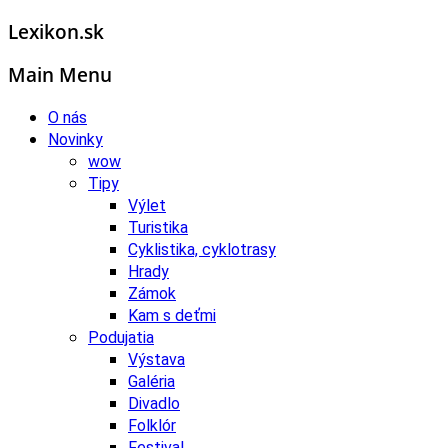
Lexikon.sk
Main Menu
O nás
Novinky
wow
Tipy
Výlet
Turistika
Cyklistika, cyklotrasy
Hrady
Zámok
Kam s deťmi
Podujatia
Výstava
Galéria
Divadlo
Folklór
Festival