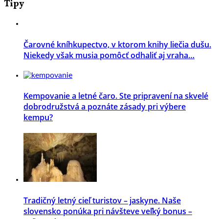
Tipy
Čarovné kníhkupectvo, v ktorom knihy liečia dušu.
Niekedy však musia pomôcť odhaliť aj vraha…
Kempovanie a letné čaro. Ste pripravení na skvelé
dobrodružstvá a poznáte zásady pri výbere
kempu?
Tradičný letný cieľ turistov – jaskyne. Naše
slovensko ponúka pri návšteve veľký bonus –