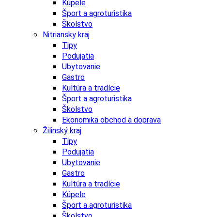
Kúpele
Šport a agroturistika
Školstvo
Nitriansky kraj
Tipy
Podujatia
Ubytovanie
Gastro
Kultúra a tradície
Šport a agroturistika
Školstvo
Ekonomika obchod a doprava
Žilinský kraj
Tipy
Podujatia
Ubytovanie
Gastro
Kultúra a tradície
Kúpele
Šport a agroturistika
Školstvo