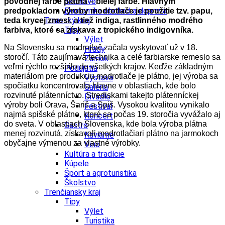
Školstvo
pôvodnej farbe plátna – bielej farbe. Hlavným
Ekonomika obchod a doprava
predpokladom výroby modrotlače je použitie tzv. papu,
Trnavský kraj
teda krycej zmesi, a tiež indiga, rastlinného modrého
Tipy
farbiva, ktoré sa získava z tropického indigovníka.
Výlet
Na Slovensku sa modrotlač začala vyskytovať už v 18.
Hrady
storočí. Táto zaujímavá technika a celé farbiarske remeslo sa
Zámok
veľmi rýchlo rozšírilo do všetkých krajov. Keďže základným
Podujatia
materiálom pre produkciu modrotlače je plátno, jej výroba sa
Výstava
spočiatku koncentrovala hlavne v oblastiach, kde bolo
Galéria
rozvinuté plátenníctvo. Strediskami takejto plátenníckej
Divadlo
výroby boli Orava, Šariš a Spiš. Vysokou kvalitou vynikalo
Festival
najmä spišské plátno, ktoré sa počas 19. storočia vyvážalo aj
Koncert
do sveta. V oblastiach Slovenska, kde bola výroba plátna
Gastro
menej rozvinutá, získavali modrotlačiari plátno na jarmokoch
Kaviarne
obyčajne výmenou za vlastné výrobky.
Víno
Kultúra a tradície
Kúpele
Šport a agroturistika
Školstvo
Trenčiansky kraj
Tipy
Výlet
Turistika