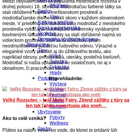
Medzi obyvateľstvom sa popularita modrotlače rozšírila v
Wellness
druhej polovici 18. storočia. Modrotlačou farbené látky sa
Gastro
stali obľúbené najmä v meštianskom prostredí a
Víno
modrotlačiarske dielne vznikli skoro v každom slovenskom
Kultúra a tradície
meste. V priebehu 19. storočia bola modrotlač z mestského
Šport a agroturistika
prostredia vytláčaná módnejšími továrensky vyrábanými
Školstvo
bavlnenými látkami. Produkty sa stali obľúbené najmä vo
Ekonomika obchod a doprava
vidieckom prostredí. Stali sa tu dôležitou, priam
Žilinský kraj
neodmysliteľnou súčasťou ľudového odevu. Výrazné a
Tipy
elegantné vzory prenikli aj do úžitkového textilu, ako
Výlet
napríklad obrusy, prestieradlá, uteráky, posteľná bielizeň.
Turistika
Modrotlač si našla uplatnenie vo sviatočnom, no aj v
Cyklistika
obradnom, či pracovnom odeve.
Hrady
Podujatia
Neprehliadnite:
Výstava
Galéria
Festival
Veľký Rozsutec – kráľ Malej Fatry. Zimné zážitky z túry sa
Folklór
len tak ľahko neroztopia ako sneh…
Koncert
Ubytovanie
Pobyty
Ako to celé vzniká?
Wellness
Gastro
Plátno sa najprv vyvarí vo vode, do ktorej je pridaný lúh