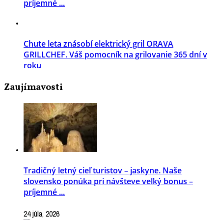
príjemné ...
Chute leta znásobí elektrický gril ORAVA
GRILLCHEF. Váš pomocník na grilovanie 365 dní v
roku
Zaujímavosti
Tradičný letný cieľ turistov – jaskyne. Naše
slovensko ponúka pri návšteve veľký bonus –
príjemné ...
24 júla, 2026