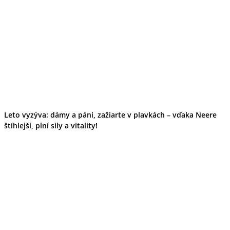
Leto vyzýva: dámy a páni, zažiarte v plavkách – vďaka Neere
štíhlejší, plní sily a vitality!