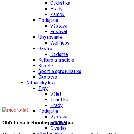
Cyklistika
Hrady
Zámok
Podujatia
Výstava
Festival
Ubytovanie
Wellness
Gastro
Kaviarne
Kultúra a tradície
Kúpele
Šport a agroturistika
Školstvo
Nitriansky kraj
Tipy
Výlet
Turistika
Hrady
Podujatia
Výstava
Festival
Obľúbená technológia farbenia
Divadlo
Ubytovanie