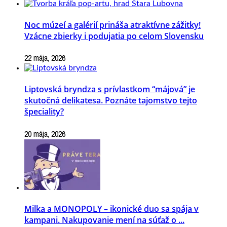
Noc múzeí a galérií prináša atraktívne zážitky!
Vzácne zbierky i podujatia po celom Slovensku
22 mája, 2026
Liptovská bryndza s prívlastkom “májová” je
skutočná delikatesa. Poznáte tajomstvo tejto
špeciality?
20 mája, 2026
Milka a MONOPOLY – ikonické duo sa spája v
kampani. Nakupovanie mení na súťaž o ...