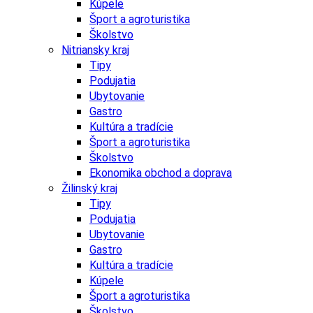
Kúpele
Šport a agroturistika
Školstvo
Nitriansky kraj
Tipy
Podujatia
Ubytovanie
Gastro
Kultúra a tradície
Šport a agroturistika
Školstvo
Ekonomika obchod a doprava
Žilinský kraj
Tipy
Podujatia
Ubytovanie
Gastro
Kultúra a tradície
Kúpele
Šport a agroturistika
Školstvo