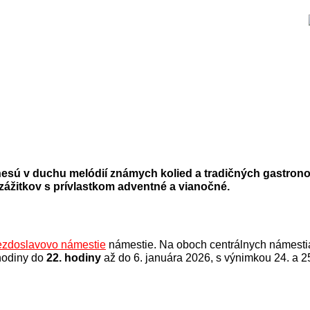
 nesú v duchu melódií známych kolied a tradičných gastron
 zážitkov s prívlastkom adventné a vianočné.
ezdoslavovo námestie
námestie. Na oboch centrálnych námestia
odiny do
22. hodiny
až do 6. januára 2026, s výnimkou 24. a 