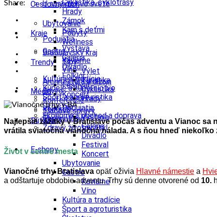
Cyklistika, cyklotrasy
Share:
U susedov vo svete
Cestovný ruch
Hrady
Zámok
Ubytovanie
Kam s deťmi
Pobyty
Kraje
Podujatia
Wellness
Výstava
Gastro
Bratislavský kraj
Galéria
Kaviarne
Tipy
Trendy
Divadlo
Víno
Výlet
Folklór
Kultúra a tradície
Turistika
Architektúra a dizajn
Festival
Kúpele a kúpeľníctvo
Cyklistika
Enviro
Médiá
Koncert
Šport a agroturistika
Hrady
Konferencie
Školstvo
Podujatia
Kongres
Tlačové správy
Ekonomika obchod a doprava
Výstava
Technológie
Videá
Súťaže
Najlepšie zážitky v Bratislave počas adventu a Vianoc sa
Galéria
Zdravý životný štýl
vrátila sviatočná vianočná nálada. A s ňou hneď niekoľko
Divadlo
Festival
E-shopy
Život v centre mesta
Koncert
Ubytovanie
Vianočné trhy Bratislava
opäť oživia
Hlavné námestie
a
Hvi
Gastro
a odštartuje obdobie adventu. Trhy sú denne otvorené od
10.
h
Kaviarne
Víno
Kultúra a tradície
Šport a agroturistika