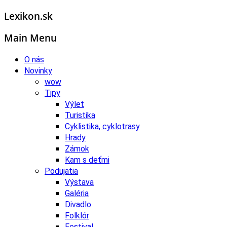
Lexikon.sk
Main Menu
O nás
Novinky
wow
Tipy
Výlet
Turistika
Cyklistika, cyklotrasy
Hrady
Zámok
Kam s deťmi
Podujatia
Výstava
Galéria
Divadlo
Folklór
Festival