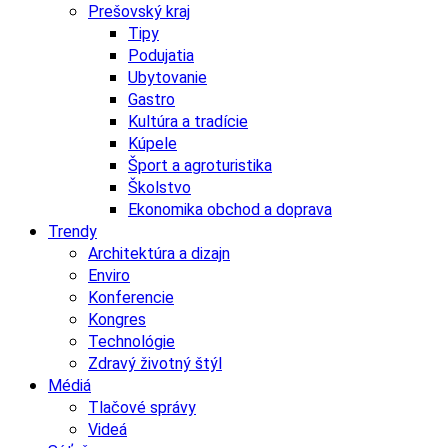
Prešovský kraj
Tipy
Podujatia
Ubytovanie
Gastro
Kultúra a tradície
Kúpele
Šport a agroturistika
Školstvo
Ekonomika obchod a doprava
Trendy
Architektúra a dizajn
Enviro
Konferencie
Kongres
Technológie
Zdravý životný štýl
Médiá
Tlačové správy
Videá