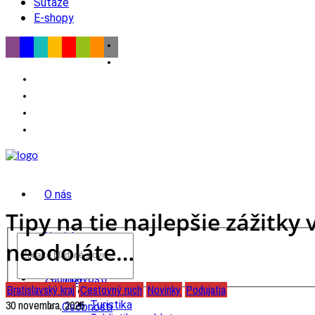
Súťaže
E-shopy
O nás
Tipy na tie najlepšie zážitk
Novinky
neodoláte…
wow
Tipy
Zaujímavosti
Bratislavský kraj
Cestovný ruch
Novinky
Podujatia
Výlet
30 novembra, 2025
Turistika
Osobnosti