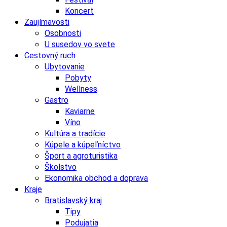
Koncert
Zaujímavosti
Osobnosti
U susedov vo svete
Cestovný ruch
Ubytovanie
Pobyty
Wellness
Gastro
Kaviarne
Víno
Kultúra a tradície
Kúpele a kúpeľníctvo
Šport a agroturistika
Školstvo
Ekonomika obchod a doprava
Kraje
Bratislavský kraj
Tipy
Podujatia