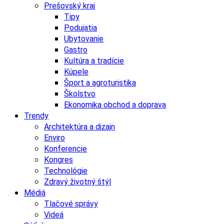
Prešovský kraj
Tipy
Podujatia
Ubytovanie
Gastro
Kultúra a tradície
Kúpele
Šport a agroturistika
Školstvo
Ekonomika obchod a doprava
Trendy
Architektúra a dizajn
Enviro
Konferencie
Kongres
Technológie
Zdravý životný štýl
Médiá
Tlačové správy
Videá