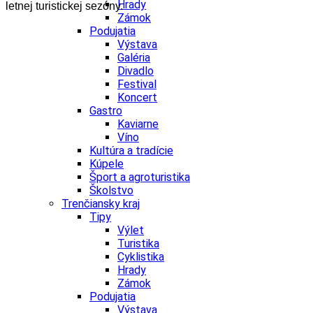
Hrady
letnej turistickej sezóny.
Zámok
Podujatia
Výstava
Galéria
Divadlo
Festival
Koncert
Gastro
Kaviarne
Víno
Kultúra a tradície
Kúpele
Šport a agroturistika
Školstvo
Trenčiansky kraj
Tipy
Výlet
Turistika
Cyklistika
Hrady
Zámok
Podujatia
Výstava