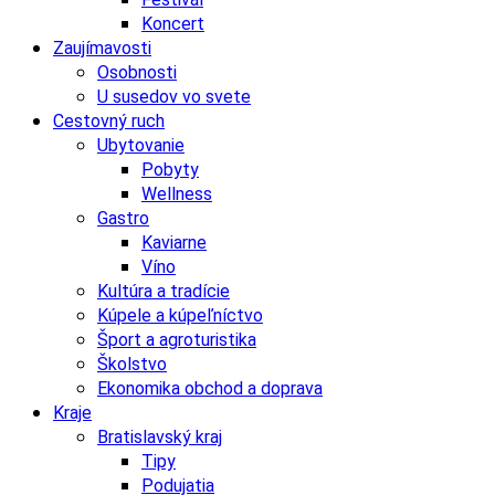
Koncert
Zaujímavosti
Osobnosti
U susedov vo svete
Cestovný ruch
Ubytovanie
Pobyty
Wellness
Gastro
Kaviarne
Víno
Kultúra a tradície
Kúpele a kúpeľníctvo
Šport a agroturistika
Školstvo
Ekonomika obchod a doprava
Kraje
Bratislavský kraj
Tipy
Podujatia