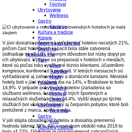
Festival
Ubytovanie
Wellness
Gastro
Kaviarne
Kultúra a tradície
Kúpele
V júni dosiahla priemerná vyťaženosť hotelov necelých 21%,
Šport a agroturistika
pričom časť hotelových kapacít bola
stále zatvorená
Školstvo
(odhaduje sa až 1/3). Hlavným dôvodom bol nízky dopyt po
Nitriansky kraj
ich ubytovaní. Výrazne
sa prejavoval v hoteloch v mestách,
Tipy
ktoré sú počas roka využívané biznis klientami, účastníkmi
Výlet
kongresov, konferencií a podujatí. V letných mesiacoch sú
Turistika
vyhľadávané aj zahraničnými a
domácimi turistami. Mestské
Hrady
hotely boli v júni vyťažené iba na 14%, v Bratislave to bolo
Podujatia
14,9%. V prípade
pobytových hotelov (zariadenia so
Výstava
službami wellness, bazénov, či iných športových
a
Festival
relaxačných služieb) to bolo 24,4%. Vyšší dopyt po týchto
Divadlo
službách bol však spôsobený aj
čerpaním pobytov, ktoré boli
Ubytovanie
preložené z marca, apríla a mája.
Wellness
Gastro
V júli stúpla obsadenosť hotelov a dosiahla priemernú
Víno
hodnotu takmer 38%. Ale v rovnakom
období roka 2019 to
Kultúra a tradície
bolo až 72%. Dôvodom je výrazný prepad zahraničných