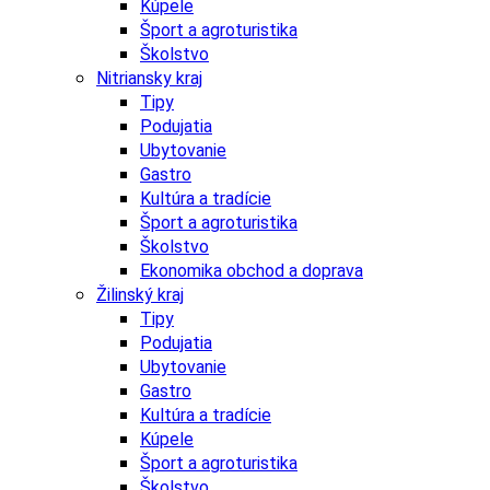
Kúpele
Šport a agroturistika
Školstvo
Nitriansky kraj
Tipy
Podujatia
Ubytovanie
Gastro
Kultúra a tradície
Šport a agroturistika
Školstvo
Ekonomika obchod a doprava
Žilinský kraj
Tipy
Podujatia
Ubytovanie
Gastro
Kultúra a tradície
Kúpele
Šport a agroturistika
Školstvo