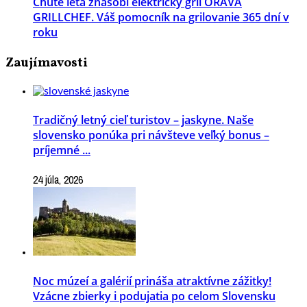
Chute leta znásobí elektrický gril ORAVA
GRILLCHEF. Váš pomocník na grilovanie 365 dní v
roku
Zaujímavosti
Tradičný letný cieľ turistov – jaskyne. Naše
slovensko ponúka pri návšteve veľký bonus –
príjemné ...
24 júla, 2026
Noc múzeí a galérií prináša atraktívne zážitky!
Vzácne zbierky i podujatia po celom Slovensku