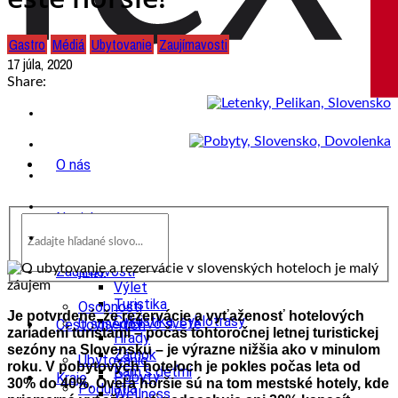
Gastro
Médiá
Ubytovanie
Zaujímavosti
17 júla, 2020
Share:
O nás
Novinky
wow
Tipy
Zaujímavosti
Výlet
Turistika
Osobnosti
Je potvrdené, že rezervácie a vyťaženosť hotelových
Cyklistika, cyklotrasy
U susedov vo svete
Cestovný ruch
zariadení turistami – počas tohtoročnej
letnej turistickej
Hrady
sezóny na Slovensku – je výrazne nižšia ako v minulom
Zámok
Ubytovanie
roku. V pobytových
hoteloch je pokles počas leta od
Kam s deťmi
Pobyty
Kraje
30% do 40%. Oveľa horšie sú na tom mestské hotely, kde
Podujatia
Wellness