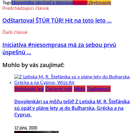
Tags
Ekonomika obchod a doprava
Gastro
Ubytovanie
Predchádzajúci článok
Odštartoval ŠTÚR TÚR! Hit na toto leto ...
Ďalší článok
Iniciatíva #niesomprasa má za sebou prvú
úspešnú ...
Mohlo by vás zaujímať:
Bratislavský kraj
Cestovný ruch
Médiá
Zaujímavosti
Dovolenkári sa môžu tešiť! Z Letiska M. R. Štefánika
sú opäť v pláne lety aj do Bulharska, Grécka a na
Cyprus.
12 júna, 2020