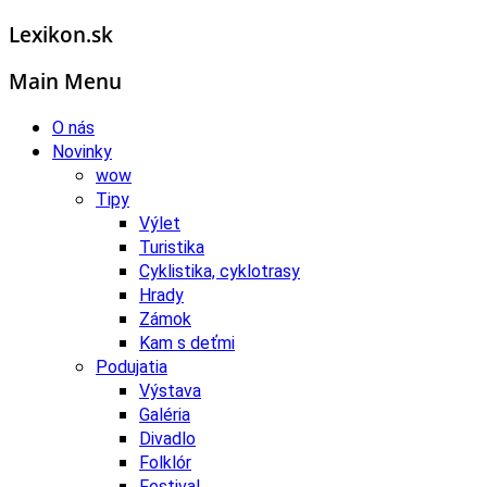
Lexikon.sk
Main Menu
O nás
Novinky
wow
Tipy
Výlet
Turistika
Cyklistika, cyklotrasy
Hrady
Zámok
Kam s deťmi
Podujatia
Výstava
Galéria
Divadlo
Folklór
Festival