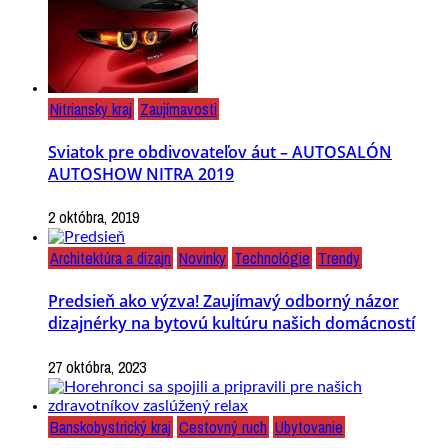
Nitriansky kraj
Zaujímavosti
Sviatok pre obdivovateľov áut – AUTOSALÓN
AUTOSHOW NITRA 2019
2 októbra, 2019
Architektúra a dizajn
Novinky
Technológie
Trendy
Predsieň ako výzva! Zaujímavý odborný názor
dizajnérky na bytovú kultúru našich domácností
27 októbra, 2023
Banskobystrický kraj
Cestovný ruch
Ubytovanie