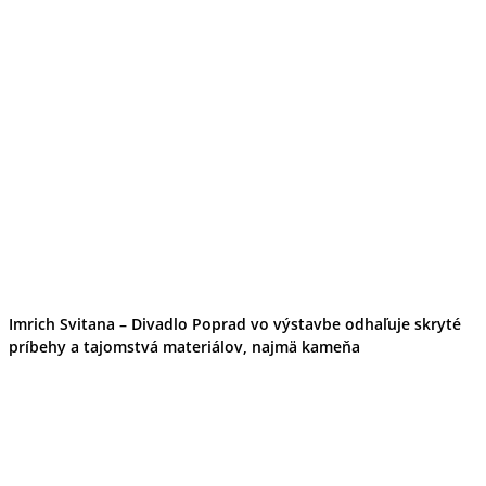
Turistika
Cyklistika
Hrady
Podujatia
Výstava
Galéria
Divadlo
Folklór
Fašiangy
Ubytovanie
Pobyty
Gastro
Kaviarne
Víno
Kultúra a tradície
Šport a agroturistika
Imrich Svitana – Divadlo Poprad vo výstavbe odhaľuje skryté
Školstvo
príbehy a tajomstvá materiálov, najmä kameňa
Ekonomika obchod a doprava
Prešovský kraj
Tipy
Výlet
Turistika
Cyklistika
Hrady