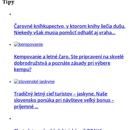
Tipy
Čarovné kníhkupectvo, v ktorom knihy liečia dušu.
Niekedy však musia pomôcť odhaliť aj vraha…
Kempovanie a letné čaro. Ste pripravení na skvelé
dobrodružstvá a poznáte zásady pri výbere
kempu?
Tradičný letný cieľ turistov – jaskyne. Naše
slovensko ponúka pri návšteve veľký bonus –
príjemné ...