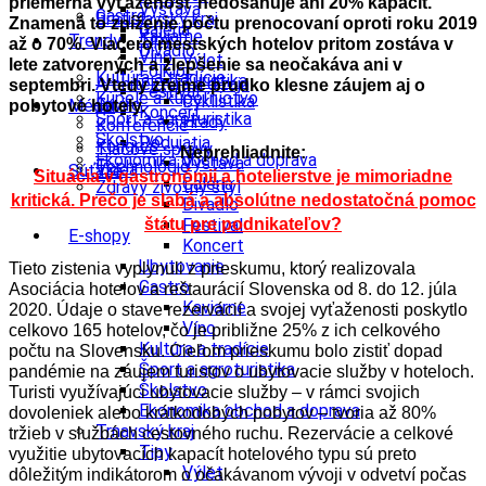
priemerná vyťaženosť nedosahuje ani 20% kapacít.
Výstava
Gastro
Bratislavský kraj
Znamená to zníženie počtu prenocovaní
oproti roku 2019
Galéria
Kaviarne
Tipy
Trendy
až o 70%. Viacero mestských hotelov pritom zostáva v
Divadlo
Víno
Výlet
lete zatvorených a
zlepšenie sa neočakáva ani v
Folklór
Kultúra a tradície
Turistika
Architektúra a dizajn
septembri. Vtedy zrejme prudko klesne záujem aj o
Festival
Kúpele a kúpeľníctvo
Cyklistika
Enviro
Médiá
pobytové
hotely.
Koncert
Šport a agroturistika
Hrady
Konferencie
Školstvo
Podujatia
Kongres
Tlačové správy
Neprehliadnite:
Ekonomika obchod a doprava
Výstava
Technológie
Videá
Súťaže
Situácia v gastronómii a hotelierstve je mimoriadne
Galéria
Zdravý životný štýl
kritická. Prečo je slabá a absolútne nedostatočná pomoc
Divadlo
Festival
štátu pre podnikateľov?
E-shopy
Koncert
Ubytovanie
Tieto zistenia vyplynuli z prieskumu, ktorý realizovala
Gastro
Asociácia hotelov a reštaurácií Slovenska od 8. do 12. júla
Kaviarne
2020. Údaje o stave rezervácií a svojej vyťaženosti poskytlo
Víno
celkovo 165 hotelov, čo je približne 25% z ich celkového
Kultúra a tradície
počtu na Slovensku. Cieľom prieskumu bolo zistiť dopad
Šport a agroturistika
pandémie na záujem turistov o ubytovacie služby v hoteloch.
Školstvo
Turisti využívajúci ubytovacie služby – v rámci svojich
Ekonomika obchod a doprava
dovoleniek alebo krátkodobých pobytov – tvoria až 80%
Trnavský kraj
tržieb v službách cestovného ruchu. Rezervácie a celkové
Tipy
využitie ubytovacích kapacít hotelového typu sú preto
Výlet
dôležitým indikátorom o očakávanom vývoji v odvetví počas