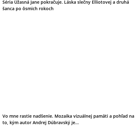
Séria Úžasná Jane pokračuje. Láska slečny Elliotovej a druhá
Banskobystrický kraj
šanca po ôsmich rokoch
Tipy
Výlet
Turistika
Cyklistika
Hrady
Podujatia
Výstava
Galéria
Festival
Folklór
Ubytovanie
Wellness
Gastro
Kaviarne
Kultúra a tradície
Kúpele
Šport a agroturistika
Školstvo
Ekonomika obchod a doprava
Vo mne rastie nadšenie. Mozaika vizuálnej pamäti a pohľad na
Košický kraj
to, kým autor Andrej Dúbravský je...
Tipy
Výlet