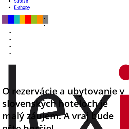
Súťaže
E-shopy
O rezervácie a ubytovanie v
slovenských hoteloch je
malý záujem. A vraj bude
ešte horšie!