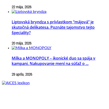
22 mája, 2026
Liptovská bryndza s prívlastkom “májová” je
skutočná delikatesa. Poznáte tajomstvo tejto
špeciality?
20 mája, 2026
Milka a MONOPOLY – ikonické duo sa spája v
kampani. Nakupovanie mení na súťaž o ...
29 apríla, 2026