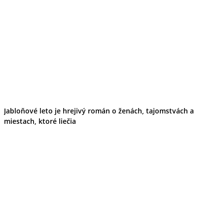
Podujatia
Výstava
Galéria
Folklór
Ubytovanie
Pobyty
Wellness
Gastro
Kaviarne
Kultúra a tradície
Kúpele
Šport a agroturistika
Jabloňové leto je hrejivý román o ženách, tajomstvách a
Školstvo
miestach, ktoré liečia
Ekonomika obchod a doprava