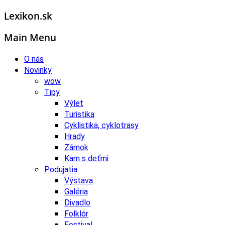
Lexikon.sk
Main Menu
O nás
Novinky
wow
Tipy
Výlet
Turistika
Cyklistika, cyklotrasy
Hrady
Zámok
Kam s deťmi
Podujatia
Výstava
Galéria
Divadlo
Folklór
Festival