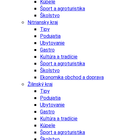
Kúpele
Šport a agroturistika
Školstvo
Nitriansky kraj
Tipy
Podujatia
Ubytovanie
Gastro
Kultúra a tradície
Šport a agroturistika
Školstvo
Ekonomika obchod a doprava
Žilinský kraj
Tipy
Podujatia
Ubytovanie
Gastro
Kultúra a tradície
Kúpele
Šport a agroturistika
Školstvo