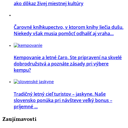
ako dôkaz živej miestnej kultúry
Čarovné kníhkupectvo, v ktorom knihy liečia dušu.
Niekedy však musia pomôcť odhaliť aj vraha…
Kempovanie a letné čaro. Ste pripravení na skvelé
dobrodružstvá a poznáte zásady pri výbere
kempu?
Tradičný letný cieľ turistov – jaskyne. Naše
slovensko ponúka pri návšteve veľký bonus –
príjemné ...
Zaujímavosti