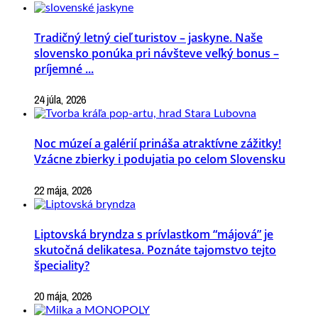
Tradičný letný cieľ turistov – jaskyne. Naše
slovensko ponúka pri návšteve veľký bonus –
príjemné ...
24 júla, 2026
Noc múzeí a galérií prináša atraktívne zážitky!
Vzácne zbierky i podujatia po celom Slovensku
22 mája, 2026
Liptovská bryndza s prívlastkom “májová” je
skutočná delikatesa. Poznáte tajomstvo tejto
špeciality?
20 mája, 2026