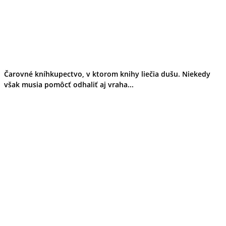
Čarovné kníhkupectvo, v ktorom knihy liečia dušu. Niekedy
však musia pomôcť odhaliť aj vraha...