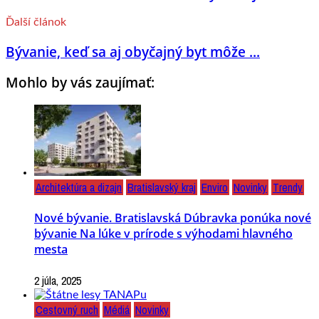
Ďalší článok
Bývanie, keď sa aj obyčajný byt môže ...
Mohlo by vás zaujímať:
Architektúra a dizajn
Bratislavský kraj
Enviro
Novinky
Trendy
Nové bývanie. Bratislavská Dúbravka ponúka nové
bývanie Na lúke v prírode s výhodami hlavného
mesta
2 júla, 2025
Cestovný ruch
Médiá
Novinky