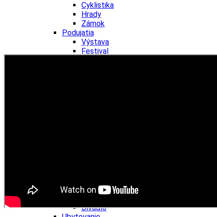
Cyklistika
Hrady
Zámok
Podujatia
Výstava
Festival
Ubytovanie
Wellness
Gastro
Kaviarne
Kultúra a tradície
Kúpele
Šport a agroturistika
Školstvo
Nitriansky kraj
Tipy
Výlet
Turistika
Hrady
Podujatia
Výstava
Festival
Divadlo
Ubytovanie