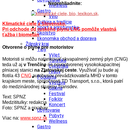
Neprehliadnite:
Wellness
Gastro
Víno
Kultúra a tradície
Klimatické ciele a Slovensko.
Šport a agroturistika
Pri odchode od ruského plynu LNG pomôže vlastná
Školstvo
ťažba i biometán
Ekonomika obchod a doprava
Žilinský kraj
Otvorene o plyne pre motoristov
Tipy
Výlet
Motoristi si môžu natankovať skvapalnený zemný plyn (CNG)
Turistika
teda už aj
v Trenčíne
na novootvorenej vysokokapacitnej
Cyklistika
plniacej stanici
na Zlatovskej ceste
. Využívať ju bude aj
Hrady
flotila 43
CNG
autobusov prevádzkovateľa MHD v tomto
Podujatia
krajskom meste, spoločnosti TD Transport, s.r.o., ktorá patrí
Výstava
do medzinárodnej skupiny Transdev.
Galéria
Festival
Text: SPNZ
Folklór
Medzititulky: redakcia
Koncert
Foto: SPNZ a pixabay
Ubytovanie
Pobyty
Viac na:
www.spnz.sk
Wellness
Gastro