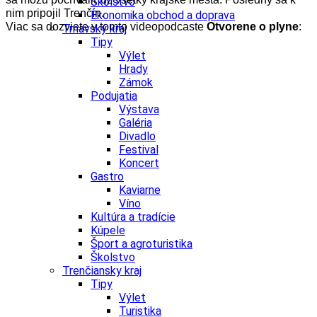
Školstvo
nim pripojil Trenčín.
Ekonomika obchod a doprava
Viac sa dozviete v tomto videopodcaste
Otvorene o plyne
:
Trnavský kraj
Tipy
Výlet
Hrady
Zámok
Podujatia
Výstava
Galéria
Divadlo
Festival
Koncert
Gastro
Kaviarne
Víno
Kultúra a tradície
Kúpele
Šport a agroturistika
Školstvo
Trenčiansky kraj
Tipy
Výlet
Turistika