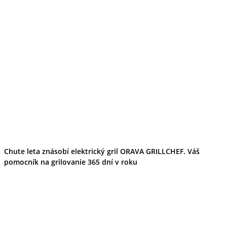
Ekonomika obchod a doprava
Košický kraj
Tipy
Výlet
Turistika
Cyklistika
Hrady
Podujatia
Výstava
Galéria
Divadlo
Folklór
Fašiangy
Ubytovanie
Pobyty
Chute leta znásobí elektrický gril ORAVA GRILLCHEF. Váš
Gastro
pomocník na grilovanie 365 dní v roku
Kaviarne
Víno
Kultúra a tradície
Šport a agroturistika
Školstvo
Ekonomika obchod a doprava
Prešovský kraj