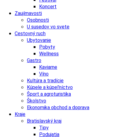
Koncert
Zaujímavosti
Osobnosti
U susedov vo svete
Cestovný ruch
Ubytovanie
Pobyty
Wellness
Gastro
Kaviarne
Víno
Kultúra a tradície
Kúpele a kúpeľníctvo
Šport a agroturistika
Školstvo
Ekonomika obchod a doprava
Kraje
Bratislavský kraj
Tipy
Podujatia