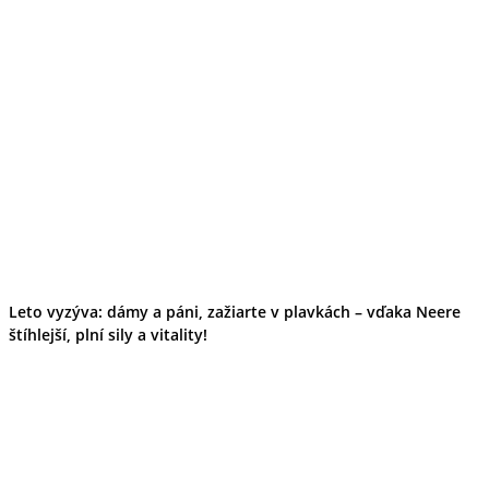
Leto vyzýva: dámy a páni, zažiarte v plavkách – vďaka Neere
štíhlejší, plní sily a vitality!