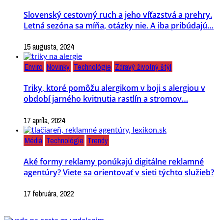
Slovenský cestovný ruch a jeho víťazstvá a prehry.
Letná sezóna sa míňa, otázky nie. A iba pribúdajú…
15 augusta, 2024
Enviro
Novinky
Technológie
Zdravý životný štýl
Triky, ktoré pomôžu alergikom v boji s alergiou v
období jarného kvitnutia rastlín a stromov…
17 apríla, 2024
Médiá
Technológie
Trendy
Aké formy reklamy ponúkajú digitálne reklamné
agentúry? Viete sa orientovať v sieti týchto služieb?
17 februára, 2022