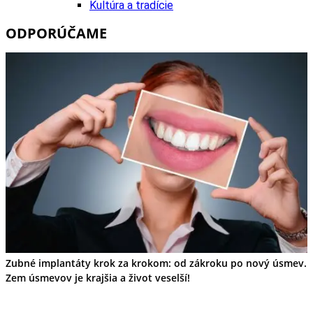
Kultúra a tradície
Kúpele
ODPORÚČAME
Šport a agroturistika
Školstvo
Ekonomika obchod a doprava
Banskobystrický kraj
Tipy
Výlet
Turistika
Cyklistika
Hrady
Podujatia
Výstava
Galéria
Festival
Folklór
Ubytovanie
Wellness
Gastro
Kaviarne
Zubné implantáty krok za krokom: od zákroku po nový úsmev.
Kultúra a tradície
Zem úsmevov je krajšia a život veselší!
Kúpele
Šport a agroturistika
Školstvo