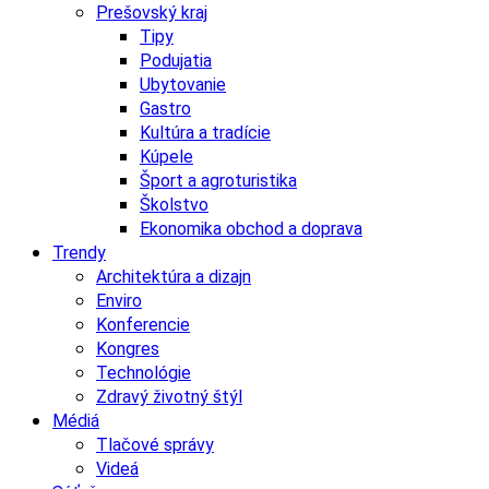
Prešovský kraj
Tipy
Podujatia
Ubytovanie
Gastro
Kultúra a tradície
Kúpele
Šport a agroturistika
Školstvo
Ekonomika obchod a doprava
Trendy
Architektúra a dizajn
Enviro
Konferencie
Kongres
Technológie
Zdravý životný štýl
Médiá
Tlačové správy
Videá