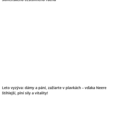
Leto vyzýva: dámy a páni, zažiarte v plavkách – vďaka Neere
štíhlejší, plní sily a vitality!