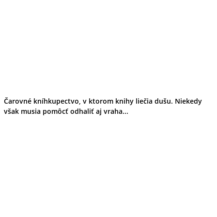
Čarovné kníhkupectvo, v ktorom knihy liečia dušu. Niekedy
však musia pomôcť odhaliť aj vraha...