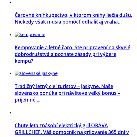
Čarovné kníhkupectvo, v ktorom knihy liečia dušu.
Niekedy však musia pomôcť odhaliť aj vraha…
Kempovanie a letné čaro. Ste pripravení na skvelé
dobrodružstvá a poznáte zásady pri výbere
kempu?
Tradičný letný cieľ turistov – jaskyne. Naše
slovensko ponúka pri návšteve veľký bonus –
príjemné ...
Chute leta znásobí elektrický gril ORAVA
GRILLCHEF. Váš pomocník na grilovanie 365 dní v