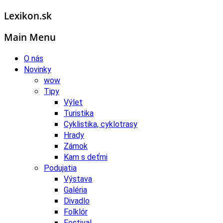
Lexikon.sk
Main Menu
O nás
Novinky
wow
Tipy
Výlet
Turistika
Cyklistika, cyklotrasy
Hrady
Zámok
Kam s deťmi
Podujatia
Výstava
Galéria
Divadlo
Folklór
Festival