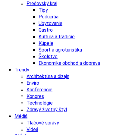
Prešovský kraj
Tipy
Podujatia
Ubytovanie
Gastro
Kultúra a tradície
Kúpele
Šport a agroturistika
Školstvo
Ekonomika obchod a doprava
Trendy
Architektúra a dizajn
Enviro
Konferencie
Kongres
Technológie
Zdravý životný štýl
Médiá
Tlačové správy
Videá