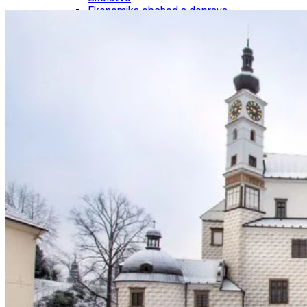
Ekonomika obchod a doprava
Košický kraj
Tipy
Výlet
Turistika
Cyklistika
Hrady
Podujatia
Výstava
Galéria
Divadlo
Folklór
Fašiangy
Ubytovanie
Pobyty
Gastro
Kaviarne
Víno
Kultúra a tradície
Šport a agroturistika
Školstvo
Ekonomika obchod a doprava
Prešovský kraj