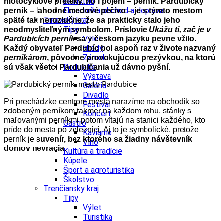
Školstvo
motocyklové preteky, no i pojem – perník. Pardubický
Ekonomika obchod a doprava
perník – lahodné medové pečivo – je s týmto mestom
Trnavský kraj
späté tak nerozlučne, že sa prakticky stalo jeho
Tipy
neodmysliteľným symbolom. Príslovie
Ukážu ti, zač je v
Výlet
Pardubicích perník
sa v českom jazyku pevne vžilo.
Hrady
Každý obyvateľ Pardubíc bol aspoň raz v živote nazvaný
Zámok
pernikárom
, pôvodne provokujúcou prezývkou, na ktorú
Podujatia
sú však všetci Pardubičania už dávno pyšní.
Výstava
Galéria
Divadlo
Pri prechádzke centrom mesta narazíme na obchodík so
Festival
zdobeným perníkom takmer na každom rohu, stánky s
Koncert
maľovanými perníkmi potom vítajú na stanici každého, kto
Gastro
príde do mesta po železnici. Aj to je symbolické, pretože
Kaviarne
perník je
suvenír, bez ktorého sa žiadny návštevník
Víno
domov nevracia.
Kultúra a tradície
Kúpele
Šport a agroturistika
Školstvo
Trenčiansky kraj
Tipy
Výlet
Turistika