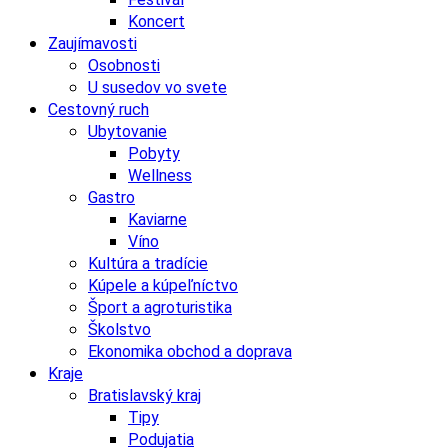
Koncert
Zaujímavosti
Osobnosti
U susedov vo svete
Cestovný ruch
Ubytovanie
Pobyty
Wellness
Gastro
Kaviarne
Víno
Kultúra a tradície
Kúpele a kúpeľníctvo
Šport a agroturistika
Školstvo
Ekonomika obchod a doprava
Kraje
Bratislavský kraj
Tipy
Podujatia