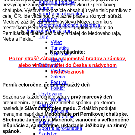
Kultúra a tradície
nezvyčajné zamyslenie nad rozprávkou O perníkovej
Kúpele
chalúpke. Výstavné expozície obsahujú vyše tisíc perníkov z
Šport a agroturistika
celej ČR. Ide väčšinou o víťazné práce z rôznych súťaží.
Školstvo
Medové zážitky zahŕňajú návštevu Múzea perníku s
Ekonomika obchod a doprava
mestečkom Perníkov, putovanie tajuplným lesom do
Banskobystrický kraj
Pernikárskej dielne Ježibaby a ďalej do Medového raja,
Tipy
Neba a Pekla.
Výlet
Turistika
Neprehliadnite:
Cyklistika
Pozor, straší! Záhady a tajomstvá hradov a zámkov,
Hrady
Podujatia
alebo virtuálny výlet do Česka s nádychom
Výstava
mysterióznosti
Galéria
Festival
Perník celoročne, perník na každý deň
Folklór
Ubytovanie
Sezóna sa každoročne otvára v
prvý marcový deň
Wellness
prebudením Ježibaby zo zimného spánku, po ktorom
Gastro
nasleduje
Slávnostný ples medu
. Z ďalších podujatí
Kaviarne
menujme napríklad
Medobranie pri Perníkovej chalúpke,
Kultúra a tradície
Stretnutie Janíčkov a Marienok, vianočné a veľkonočné
Kúpele
inšpirácie a, samozrejme, ukladanie Ježibaby na zimný
Šport a agroturistika
spánok
.
Školstvo