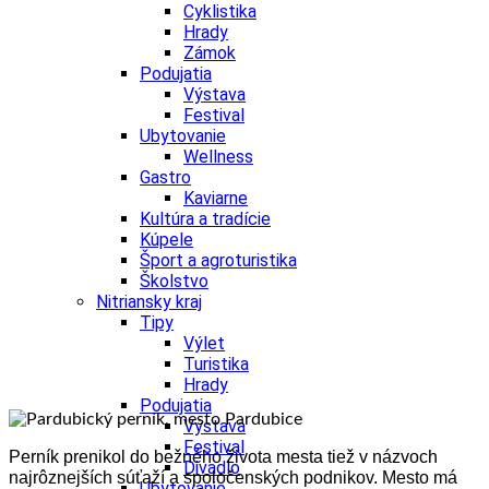
Cyklistika
Hrady
Zámok
Podujatia
Výstava
Festival
Ubytovanie
Wellness
Gastro
Kaviarne
Kultúra a tradície
Kúpele
Šport a agroturistika
Školstvo
Nitriansky kraj
Tipy
Výlet
Turistika
Hrady
Podujatia
Výstava
Festival
Perník prenikol do bežného života mesta tiež v názvoch
Divadlo
najrôznejších súťaží a spoločenských podnikov. Mesto má
Ubytovanie