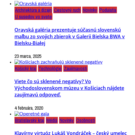
Architektúra a dizajn
Cestovný ruch
Novinky
Podujatia
U susedov vo svete
Oravská galéria prezentuje súčasnú slovenskú
maľbu zo svojich zbierok v Galerii Bielska BWA v
Bielsku-Białej
23 marca, 2025
Košický kraj
Technológie
Zaujímavosti
Viete čo sú sklenené negatívy? Vo
Východoslovenskom múzeu v Košiciach nájdete
zaujímavú odpoveď.
4 februára, 2020
Bratislavský kraj
Médiá
Novinky
Osobnosti
Klavírny virtuóz Lukáš Vondráček – český umelec