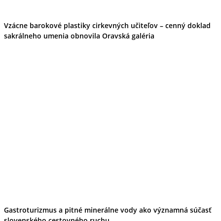
Vzácne barokové plastiky cirkevných učiteľov – cenný doklad
sakrálneho umenia obnovila Oravská galéria
Gastroturizmus a pitné minerálne vody ako významná súčasť
slovenského cestovného ruchu