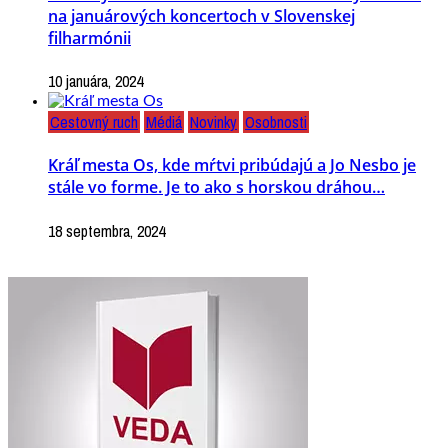
na januárových koncertoch v Slovenskej
filharmónii
10 januára, 2024
Cestovný ruch
Médiá
Novinky
Osobnosti
Kráľ mesta Os, kde mŕtvi pribúdajú a Jo Nesbo je
stále vo forme. Je to ako s horskou dráhou…
18 septembra, 2024