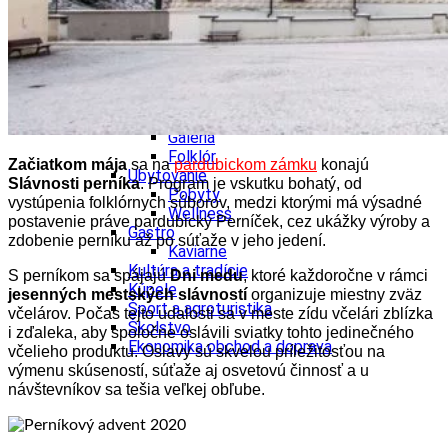
Tipy
Výlet
Turistika
Cyklistika
Hrady
Podujatia
Výstava
Galéria
Folklór
Začiatkom mája
sa na
pardubickom zámku
konajú
Ubytovanie
Slávnosti perníka
. Program je vskutku bohatý, od
Pobyty
vystúpenia folklórnych súborov, medzi ktorými má výsadné
Wellness
postavenie práve pardubický Perníček, cez ukážky výroby a
Gastro
zdobenie perníku až po súťaže v jeho jedení.
Kaviarne
Kultúra a tradície
S perníkom sa spájajú
Dni medu
, ktoré každoročne v rámci
Kúpele
jesenných mestských slávností
organizuje miestny zväz
Šport a agroturistika
včelárov. Počas tejto udalosti sa v meste zídu včelári zblízka
Školstvo
i zďaleka, aby spoločne oslávili sviatky tohto jedinečného
Ekonomika obchod a doprava
včelieho produktu. Oslavy sú skvelou príležitosťou na
výmenu skúseností, súťaže aj osvetovú činnosť a u
návštevníkov sa tešia veľkej obľube.