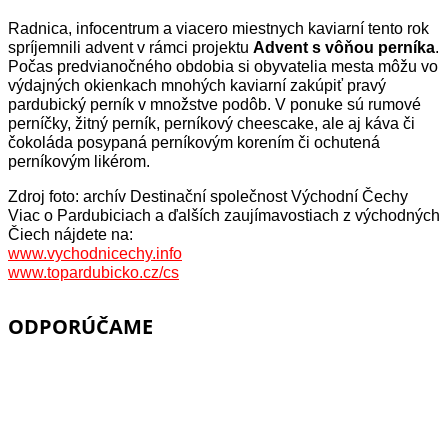
Radnica, infocentrum a viacero miestnych kaviarní tento rok
spríjemnili advent v rámci projektu
Advent s vôňou perníka
.
Počas predvianočného obdobia si obyvatelia mesta môžu vo
výdajných okienkach mnohých kaviarní zakúpiť pravý
pardubický perník v množstve podôb. V ponuke sú rumové
perníčky, žitný perník, perníkový cheescake, ale aj káva či
čokoláda posypaná perníkovým korením či ochutená
perníkovým likérom.
Zdroj foto: archív Destinační společnost Východní Čechy
Viac o Pardubiciach a ďalších zaujímavostiach z východných
Čiech nájdete na:
www.vychodnicechy.info
www.topardubicko.cz/cs
ODPORÚČAME