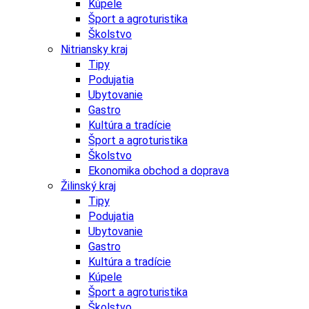
Kúpele
Šport a agroturistika
Školstvo
Nitriansky kraj
Tipy
Podujatia
Ubytovanie
Gastro
Kultúra a tradície
Šport a agroturistika
Školstvo
Ekonomika obchod a doprava
Žilinský kraj
Tipy
Podujatia
Ubytovanie
Gastro
Kultúra a tradície
Kúpele
Šport a agroturistika
Školstvo