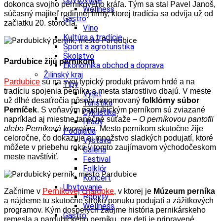
dokonca svojho perníkového kráľa. Tým sa stal Pavel Janoš,
Wellness
súčasný majiteľ rodinnej firmy, ktorej tradícia sa odvíja už od
Gastro
začiatku 20. storočia.
Víno
Kultúra a tradície
Šport a agroturistika
Školstvo
Pardubice žijú perníkom
Ekonomika obchod a doprava
Žilinský kraj
Pardubice
sú na svoj typický produkt právom hrdé a na
Tipy
tradíciu spojenia perníka a mesta starostlivo dbajú. V meste
Výlet
už dlhé desaťročia pôsobí renomovaný
folklórny súbor
Turistika
Perníček
. S voňavým pardubickým perníkom sú zviazané
Cyklistika
napríklad aj miestne tanečné súťaže –
O perníkovou pantofli
Hrady
alebo Perníková kopretina
. Mesto perníkom skutočne žije
Podujatia
celoročne, čo dokazuje aj množstvo sladkých podujatí, ktoré
Výstava
môžete v priebehu roka v tomto zaujímavom východočeskom
Galéria
meste navštíviť.
Festival
Folklór
Koncert
Ubytovanie
Začnime v
Perníkovej chalúpke
, v ktorej je
Múzeum perníka
Pobyty
a nájdeme tu skutočne širokú ponuku podujatí a zážitkových
Wellness
programov. Kým dospelých zaujme história pernikárskeho
Gastro
remesla a pardubického perníku, pre deti je pripravené