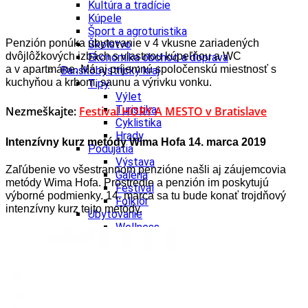
Kultúra a tradície
Kúpele
Šport a agroturistika
Penzión ponúka ubytovanie v 4 vkusne zariadených
Školstvo
dvôjlôžkových izbách s vlastnou kúpeľňou a WC
Ekonomika obchod a doprava
a v apartmáne. Má aj príjemnú spoločenskú miestnosť s
Banskobystrický kraj
kuchyňou a krbom, saunu a výrivku vonku.
Tipy
Výlet
Turistika
Nezmeškajte:
Festival HORY A MESTO v Bratislave
Cyklistika
Hrady
Intenzívny kurz metódy Wima Hofa 14. marca 2019
Podujatia
Výstava
Zaľúbenie vo všestrannom penzióne našli aj záujemcovia
Galéria
metódy Wima Hofa. Prostredie a penzión im poskytujú
Festival
výborné podmienky. 14. marca sa tu bude konať trojdňový
Folklór
intenzívny kurz tejto metódy.
Ubytovanie
Wellness
Gastro
Kaviarne
Kultúra a tradície
Kúpele
Šport a agroturistika
Školstvo