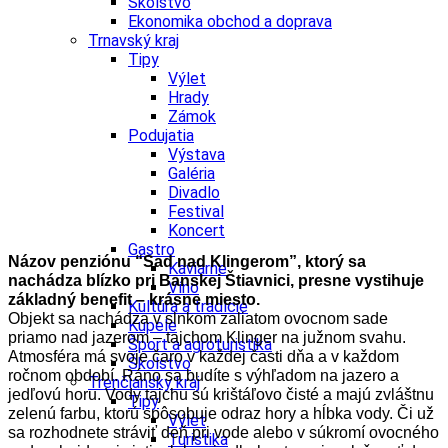
Školstvo
Sad nad Klingerom
Ekonomika obchod a doprava
Trnavský kraj
Sad nad Klingerom
Tipy
Výlet
Hrady
Sad nad Klingerom
Zámok
Podujatia
Sad nad Klingerom
Výstava
Galéria
Sad nad Klingerom
Divadlo
Festival
Koncert
Gastro
Názov penziónu “Sad nad Klingerom”, ktorý sa
Kaviarne
nachádza blízko pri Banskej Štiavnici, presne vystihuje
Víno
základný benefit – krásne miesto.
Kultúra a tradície
Objekt sa nachádza v slnkom zaliatom ovocnom sade
Kúpele
priamo nad jazerom – tajchom Klinger na južnom svahu.
Šport a agroturistika
Atmosféra má svoje čaro v každej časti dňa a v každom
Školstvo
ročnom období. Ráno sa budíte s výhľadom na jazero a
Trenčiansky kraj
jedľovú horu. Vody tajchu sú krištáľovo čisté a majú zvláštnu
Tipy
zelenú farbu, ktorú spôsobuje odraz hory a hĺbka vody. Či už
Výlet
sa rozhodnete stráviť deň pri vode alebo v súkromí ovocného
Turistika