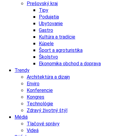
Prešovský kraj
Tipy
Podujatia
Ubytovanie
Gastro
Kultúra a tradície
Kúpele
Šport a agroturistika
Školstvo
Ekonomika obchod a doprava
Trendy
Architektúra a dizajn
Enviro
Konferencie
Kongres
Technológie
Zdravý životný štýl
Médiá
Tlačové správy
Videá