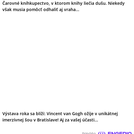
Čarovné kníhkupectvo, v ktorom knihy liečia dušu. Niekedy
však musia pomôcť odhaliť aj vraha...
Výstava roka sa blíži: Vincent van Gogh ožije v unikátnej
imerzívnej šou v Bratislave! Aj za vašej účasti...