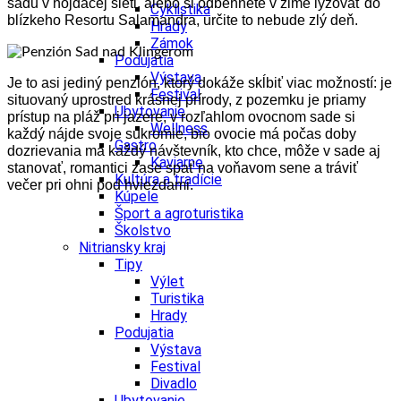
sadu v hojdacej sieti, alebo si odbehnete v zime lyžovať do
Cyklistika
blízkeho Resortu Salamandra, určite to nebude zlý deň.
Hrady
Zámok
Podujatia
Výstava
Je to asi jediný penzión, ktorý dokáže skĺbiť viac možností: je
Festival
situovaný uprostred krásnej prírody, z pozemku je priamy
Ubytovanie
prístup na pláž pri jazere, v rozľahlom ovocnom sade si
Wellness
každý nájde svoje súkromie, bio ovocie má počas doby
Gastro
dozrievania má každý návštevník, kto chce, môže v sade aj
Kaviarne
stanovať, romantici zase spať na voňavom sene a tráviť
Kultúra a tradície
večer pri ohni pod hviezdami.
Kúpele
Šport a agroturistika
Školstvo
Nitriansky kraj
Tipy
Výlet
Turistika
Hrady
Podujatia
Výstava
Festival
Divadlo
Ubytovanie