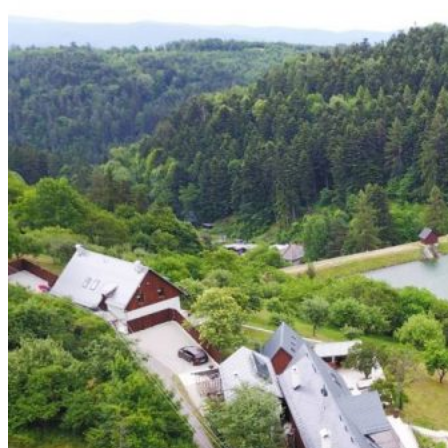
Ekonomika obchod a doprava
Košický kraj
Tipy
Výlet
Turistika
Cyklistika
Hrady
Podujatia
Výstava
Galéria
Divadlo
Folklór
Fašiangy
Ubytovanie
Pobyty
Gastro
Kaviarne
Víno
Kultúra a tradície
Šport a agroturistika
Školstvo
Ekonomika obchod a doprava
Prešovský kraj