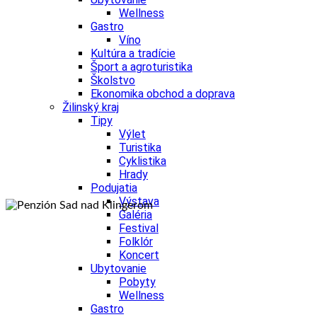
Wellness
Gastro
Víno
Kultúra a tradície
Šport a agroturistika
Školstvo
Ekonomika obchod a doprava
Žilinský kraj
Tipy
Výlet
Turistika
Cyklistika
Hrady
Podujatia
Výstava
Galéria
Festival
Folklór
Sad nad Klingerom
Koncert
Ubytovanie
Sad nad Klingerom
Pobyty
Wellness
Gastro
Sad nad Klingerom