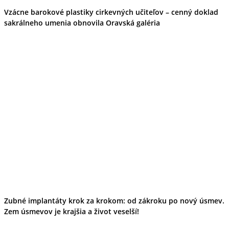
Vzácne barokové plastiky cirkevných učiteľov – cenný doklad
sakrálneho umenia obnovila Oravská galéria
Zubné implantáty krok za krokom: od zákroku po nový úsmev.
Zem úsmevov je krajšia a život veselší!