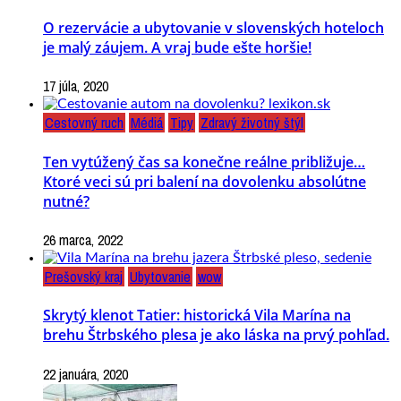
O rezervácie a ubytovanie v slovenských hoteloch
je malý záujem. A vraj bude ešte horšie!
17 júla, 2020
Cestovný ruch
Médiá
Tipy
Zdravý životný štýl
Ten vytúžený čas sa konečne reálne približuje…
Ktoré veci sú pri balení na dovolenku absolútne
nutné?
26 marca, 2022
Prešovský kraj
Ubytovanie
wow
Skrytý klenot Tatier: historická Vila Marína na
brehu Štrbského plesa je ako láska na prvý pohľad.
22 januára, 2020