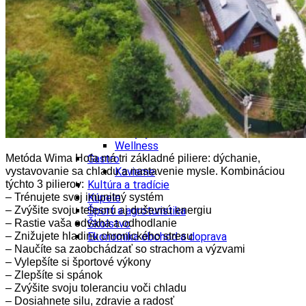
Tipy
Výlet
Turistika
Cyklistika
Hrady
Podujatia
Výstava
Galéria
Folklór
Ubytovanie
Pobyty
Wellness
Metóda Wima Hofa má tri základné piliere: dýchanie,
Gastro
vystavovanie sa chladu a nastavenie mysle. Kombináciou
Kaviarne
týchto 3 pilierov:
Kultúra a tradície
– Trénujete svoj imunitný systém
Kúpele
–
Zvýšite svoju telesnú aj duševnú energiu
Šport a agroturistika
–
Rastie vaša odvaha a odhodlanie
Školstvo
–
Znižujete hladinu chronického stresu
Ekonomika obchod a doprava
–
Naučíte sa zaobchádzať so strachom a výzvami
–
Vylepšíte si športové výkony
–
Zlepšíte si spánok
–
Zvýšite svoju toleranciu voči chladu
–
Dosiahnete silu, zdravie a radosť