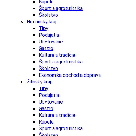
Kúpele
Šport a agroturistika
Školstvo
Nitriansky kraj
Tipy
Podujatia
Ubytovanie
Gastro
Kultúra a tradície
Šport a agroturistika
Školstvo
Ekonomika obchod a doprava
Žilinský kraj
Tipy
Podujatia
Ubytovanie
Gastro
Kultúra a tradície
Kúpele
Šport a agroturistika
Školstvo