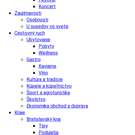
Koncert
Zaujímavosti
Osobnosti
U susedov vo svete
Cestovný ruch
Ubytovanie
Pobyty
Wellness
Gastro
Kaviarne
Víno
Kultúra a tradície
Kúpele a kúpeľníctvo
Šport a agroturistika
Školstvo
Ekonomika obchod a doprava
Kraje
Bratislavský kraj
Tipy
Podujatia