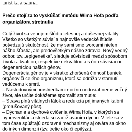
turistika a sauna.
Prečo stojí za to vyskúšať metódu Wima Hofa podľa
organizátora stretnutia
Celý život sa venujem štúdiu telesnej a duševnej vitality.
Všetko so všetkým súvisí a najnovšie vedecké štúdie
potvrdzujú skutočnosť, že my sami sme tvorcami nielen
nášho šťastia, ale predovšetkým nášho zdravia. Nový vedný
odbor, tzv. „epigenetika“, sleduje súvislosti medzi spôsobom
života a kvalitou, respektíve nekvalitou a s ňou súvisiacou
degeneráciou našich génov.
Degenerácia génov je v skratke zhoršená činnosť buniek,
orgánov či celého organizmu, ktorá sa odráža v starnutí
vedúcemu k smrti.
–
Nasledovnými prostriedkami možno nedosiahneme večný
život, ale určite dokážeme spomaliť starnutie:
–
Strava plná vitálnych látok a redukcia prijímaných kalórií
(prerušovaný pôst).
–
Dýchanie a dychové cvičenia Wima Hofa, v ktorých sa
hyperventilácia strieda so zadržiavaním dychu. V tele sa v
tom čase spúšťajú ozdravné mechanizmy aj otvára sa okno
do iných dimenzií (tzv. tretie oko či epifýza).