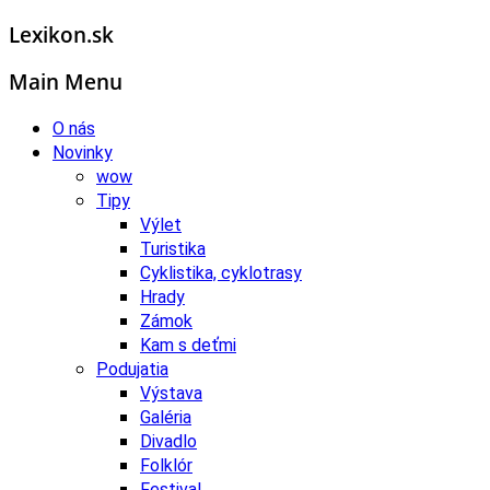
Lexikon.sk
Main Menu
O nás
Novinky
wow
Tipy
Výlet
Turistika
Cyklistika, cyklotrasy
Hrady
Zámok
Kam s deťmi
Podujatia
Výstava
Galéria
Divadlo
Folklór
Festival