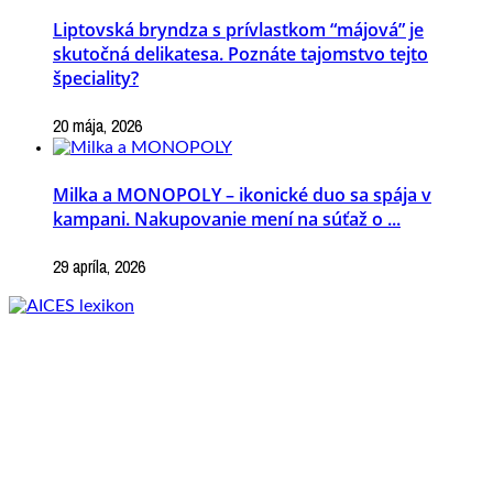
Liptovská bryndza s prívlastkom “májová” je
skutočná delikatesa. Poznáte tajomstvo tejto
špeciality?
20 mája, 2026
Milka a MONOPOLY – ikonické duo sa spája v
kampani. Nakupovanie mení na súťaž o ...
29 apríla, 2026