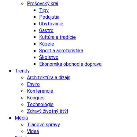
Prešovský kraj
Tipy
Podujatia
Ubytovanie
Gastro
Kultúra a tradície
Kúpele
Šport a agroturistika
Školstvo
Ekonomika obchod a doprava
Trendy
Architektúra a dizajn
Enviro
Konferencie
Kongres
Technológie
Zdravý životný štýl
Médiá
Tlačové správy
Videá