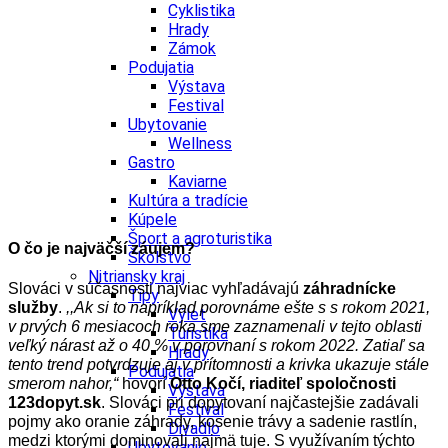
Cyklistika
Hrady
Zámok
Podujatia
Výstava
Festival
Ubytovanie
Wellness
Gastro
Kaviarne
Kultúra a tradície
Kúpele
Šport a agroturistika
O čo je najväčší záujem?
Školstvo
Nitriansky kraj
Slováci v súčasnosti najviac vyhľadávajú
záhradnícke
Tipy
služby
.
,,Ak si to napríklad porovnáme ešte s s rokom 2021,
Výlet
v prvých 6 mesiacoch roka sme zaznamenali v tejto oblasti
Turistika
veľký nárast až o 40 % v porovnaní s rokom 2022. Zatiaľ sa
Hrady
tento trend potvrdzuje aj v prítomnosti a krivka ukazuje stále
Podujatia
smerom nahor,“
hovorí
Otto Kočí, riaditeľ spoločnosti
Výstava
123dopyt.sk
. Slováci pri dopytovaní najčastejšie zadávali
Festival
pojmy ako oranie záhrady, kosenie trávy a sadenie rastlín,
Divadlo
medzi ktorými dominovali najmä tuje. S využívaním týchto
Ubytovanie