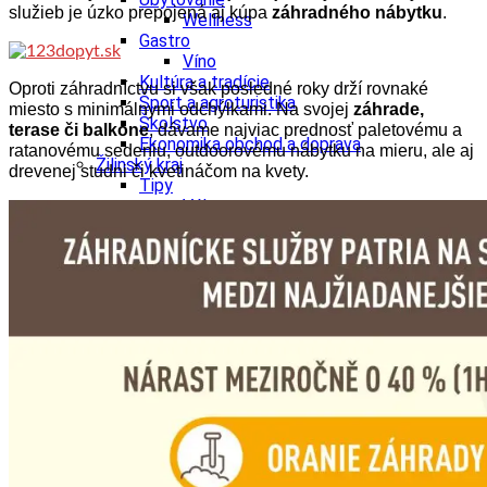
služieb je úzko prepojená aj kúpa
záhradného nábytku
.
Wellness
Gastro
Víno
Kultúra a tradície
Oproti záhradníctvu si však posledné roky drží rovnaké
Šport a agroturistika
miesto s minimálnymi odchýlkami. Na svojej
záhrade,
Školstvo
terase či balkóne
, dávame najviac prednosť paletovému a
Ekonomika obchod a doprava
ratanovému sedeniu, outdoorovému nábytku na mieru, ale aj
Žilinský kraj
drevenej studni či kvetináčom na kvety.
Tipy
Výlet
Turistika
Cyklistika
Hrady
Podujatia
Výstava
Galéria
Festival
Folklór
Koncert
Ubytovanie
Pobyty
Wellness
Gastro