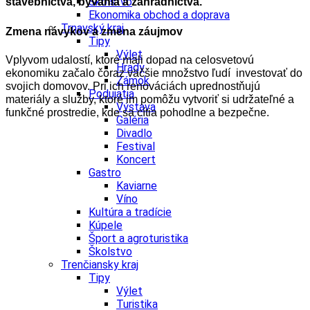
Školstvo
stavebníctva, bývania a záhradníctva.
Ekonomika obchod a doprava
Trnavský kraj
Zmena návykov a zmena záujmov
Tipy
Výlet
Vplyvom udalostí, ktoré mali dopad na celosvetovú
Hrady
ekonomiku začalo čoraz väčšie množstvo ľudí investovať do
Zámok
svojich domovov. Pri ich renováciách uprednostňujú
Podujatia
materiály a služby, ktoré im pomôžu vytvoriť si udržateľné a
Výstava
funkčné prostredie, kde sa cítia pohodlne a bezpečne.
Galéria
Divadlo
Festival
Koncert
Gastro
Kaviarne
Víno
Kultúra a tradície
Kúpele
Šport a agroturistika
Školstvo
Trenčiansky kraj
Tipy
Výlet
Turistika