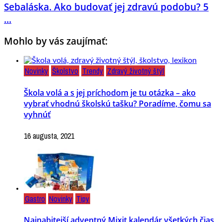
Sebaláska. Ako budovať jej zdravú podobu? 5
...
Mohlo by vás zaujímať:
Novinky
Školstvo
Trendy
Zdravý životný štýl
Škola volá a s jej príchodom je tu otázka – ako
vybrať vhodnú školskú tašku? Poradíme, čomu sa
vyhnúť
16 augusta, 2021
Gastro
Novinky
Tipy
Najnabitejší adventný Mixit kalendár všetkých čias