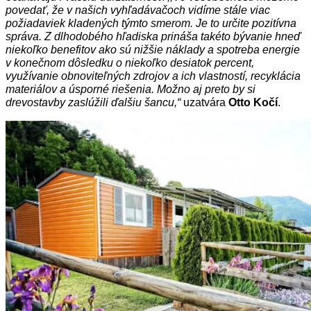
povedať, že v našich vyhľadávačoch vidíme stále viac
požiadaviek kladených týmto smerom. Je to určite pozitívna
správa. Z dlhodobého hľadiska prináša takéto bývanie hneď
niekoľko benefitov ako sú nižšie náklady a spotreba energie
v konečnom dôsledku o niekoľko desiatok percent,
využívanie obnoviteľných zdrojov a ich vlastností, recyklácia
materiálov a úsporné riešenia. Možno aj preto by si
drevostavby zaslúžili ďalšiu šancu,“
uzatvára
Otto Kočí
.