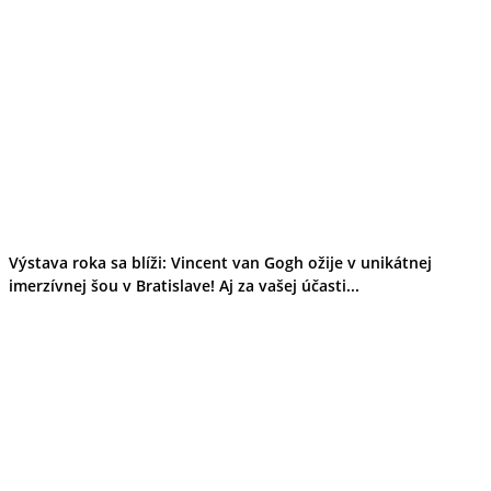
Výstava roka sa blíži: Vincent van Gogh ožije v unikátnej
imerzívnej šou v Bratislave! Aj za vašej účasti...