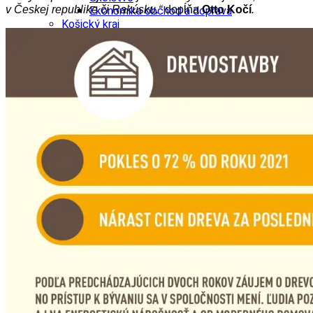
v Českej republike či Rakúsku,“
dopĺňa
Otto Kočí
.
Ekonomika obchod a doprava
Košický kraj
Tipy
Výlet
Turistika
Cyklistika
Hrady
Podujatia
Výstava
Galéria
Divadlo
Folklór
Fašiangy
Ubytovanie
Pobyty
Gastro
Kaviarne
Víno
Kultúra a tradície
Šport a agroturistika
Školstvo
Ekonomika obchod a doprava
Prešovský kraj