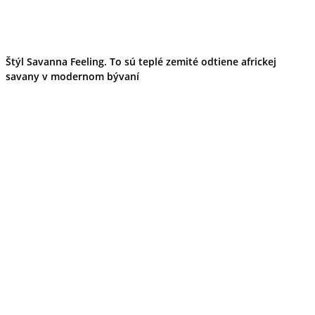
Štýl Savanna Feeling. To sú teplé zemité odtiene africkej
savany v modernom bývaní