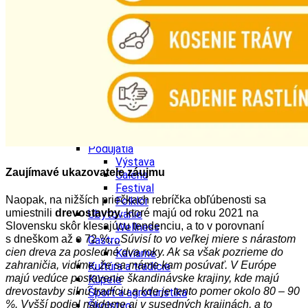
Kultúra a tradície
Kúpele
Šport a agroturistika
Školstvo
Ekonomika obchod a doprava
Banskobystrický kraj
Tipy
Výlet
Turistika
Cyklistika
Hrady
Podujatia
Výstava
Zaujímavé ukazovatele záujmu
Galéria
Festival
Naopak, na nižších priečkach rebríčka obľúbenosti sa
Folklór
umiestnili
drevostavby
, ktoré majú od roku 2021 na
Ubytovanie
Slovensku skôr klesajúcu tendenciu, a to v porovnaní
Wellness
s dneškom až o 72 %.
,,Súvisí to vo veľkej miere s nárastom
Gastro
cien dreva za posledné dva roky. Ak sa však pozrieme do
Kaviarne
zahraničia, vidíme, že sa máme kam posúvať. V Európe
Kultúra a tradície
majú vedúce postavenie škandinávske krajiny, kde majú
Kúpele
drevostavby silnú tradíciu a kde je tento pomer okolo 80 – 90
Šport a agroturistika
%. Vyšší podiel nájdeme aj v susedných krajinách, a to
Školstvo