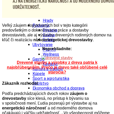
Tipy
Výlet
Turistika
Cyklistika
Hrady
Podujatia
Veľký záujem dopytovaných bol v tejto kategórii
Výstava
predovšetkým o dokončovacie práce a dostavby
Galéria
drevostavieb, ale aj výstavby drevených rodinných domov na
Folklór
kľúč či realizáciu
nízkoenergetickej drevostavby
.
Ubytovanie
Neprehliadnite:
Pobyty
Wellness
Gastro
Drevené stavby a výrobky z dreva patria k
Kaviarne
najobľúbenejším. Prečo je drevo také obľúbené celé
Kultúra a tradície
stáročia?
Kúpele
Šport a agroturistika
Školstvo
Zákazník rozhodol
Ekonomika obchod a doprava
Podľa predchádzajúcich dvoch rokov
záujem o
drevostavby
síce klesá, no prístup k bývaniu sa
v spoločnosti mení. Ľudia pozerajú pri výstavbe aj na
energetickú náročnosť
a od moderného domova
očakávajú i väčšiu udržateľnosť.
,,Vo všeobecnosti môžeme