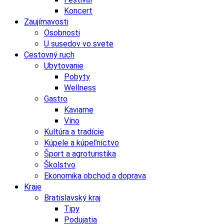
Koncert
Zaujímavosti
Osobnosti
U susedov vo svete
Cestovný ruch
Ubytovanie
Pobyty
Wellness
Gastro
Kaviarne
Víno
Kultúra a tradície
Kúpele a kúpeľníctvo
Šport a agroturistika
Školstvo
Ekonomika obchod a doprava
Kraje
Bratislavský kraj
Tipy
Podujatia