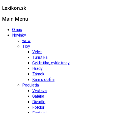
Lexikon.sk
Main Menu
O nás
Novinky
wow
Tipy
Výlet
Turistika
Cyklistika, cyklotrasy
Hrady
Zámok
Kam s deťmi
Podujatia
Výstava
Galéria
Divadlo
Folklór
Festival