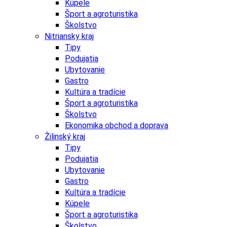
Kúpele
Šport a agroturistika
Školstvo
Nitriansky kraj
Tipy
Podujatia
Ubytovanie
Gastro
Kultúra a tradície
Šport a agroturistika
Školstvo
Ekonomika obchod a doprava
Žilinský kraj
Tipy
Podujatia
Ubytovanie
Gastro
Kultúra a tradície
Kúpele
Šport a agroturistika
Školstvo