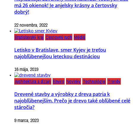
má 26 okienok! Je anjelsky krásny a čertovsky
dobrý!
22 novembra, 2022
Bratislavský kraj
Cestovný ruch
Médiá
Letisko v Bratislave, smer Kyjev je treťou
najobľúbenejšou leteckou destináciou
16 mája, 2019
Architektúra a dizajn
Enviro
Novinky
Technológie
Trendy
Drevené stavby a výrobky z dreva patria k
najobľúbenejším. Prečo je drevo také obľúbené celé
stáročia?
9 marca, 2023