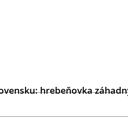
lovensku: hrebeňovka záhadn