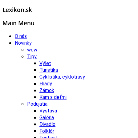
Lexikon.sk
Main Menu
O nás
Novinky
wow
Tipy
Výlet
Turistika
Cyklistika, cyklotrasy
Hrady
Zámok
Kam s deťmi
Podujatia
Výstava
Galéria
Divadlo
Folklór
Festival