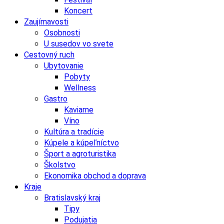
Koncert
Zaujímavosti
Osobnosti
U susedov vo svete
Cestovný ruch
Ubytovanie
Pobyty
Wellness
Gastro
Kaviarne
Víno
Kultúra a tradície
Kúpele a kúpeľníctvo
Šport a agroturistika
Školstvo
Ekonomika obchod a doprava
Kraje
Bratislavský kraj
Tipy
Podujatia