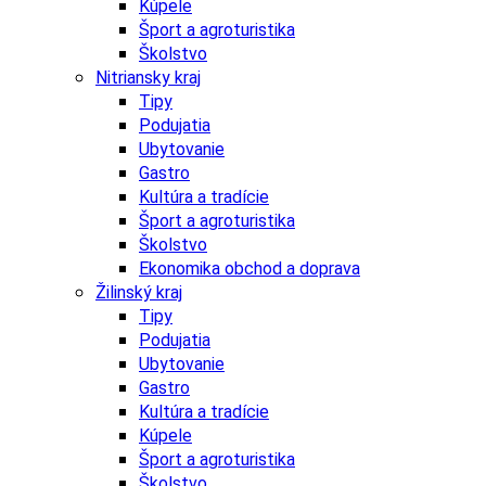
Kúpele
Šport a agroturistika
Školstvo
Nitriansky kraj
Tipy
Podujatia
Ubytovanie
Gastro
Kultúra a tradície
Šport a agroturistika
Školstvo
Ekonomika obchod a doprava
Žilinský kraj
Tipy
Podujatia
Ubytovanie
Gastro
Kultúra a tradície
Kúpele
Šport a agroturistika
Školstvo