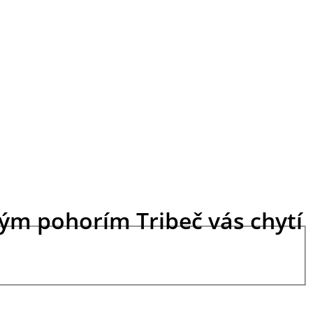
ým pohorím Tribeč vás chytí