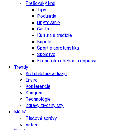
Prešovský kraj
Tipy
Podujatia
Ubytovanie
Gastro
Kultúra a tradície
Kúpele
Šport a agroturistika
Školstvo
Ekonomika obchod a doprava
Trendy
Architektúra a dizajn
Enviro
Konferencie
Kongres
Technológie
Zdravý životný štýl
Médiá
Tlačové správy
Videá