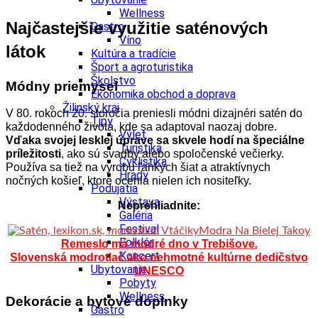
Wellness
Najčastejšie využitie saténových
Gastro
Víno
látok
Kultúra a tradície
Šport a agroturistika
Školstvo
Módny priemysel
Ekonomika obchod a doprava
Žilinský kraj
V 80. rokoch 20. storočia preniesli módni dizajnéri satén do
Tipy
každodenného života, kde sa adaptoval naozaj dobre.
Výlet
Vďaka svojej lesklej úprave sa skvele hodí na špeciálne
Turistika
príležitosti
, ako sú svadby alebo spoločenské večierky.
Cyklistika
Používa sa tiež na výrobu ľahkých šiat a atraktívnych
Hrady
nočných košieľ, ktoré ocenia nielen ich nositeľky.
Podujatia
Výstava
Neprehliadnite:
Galéria
Festival
Folklór
Remeslo má modré dno v Trebišove.
Koncert
Slovenská modrotlač ako nehmotné kultúrne dedičstvo
Ubytovanie
UNESCO
Pobyty
Wellness
Dekorácie a bytové doplnky
Gastro