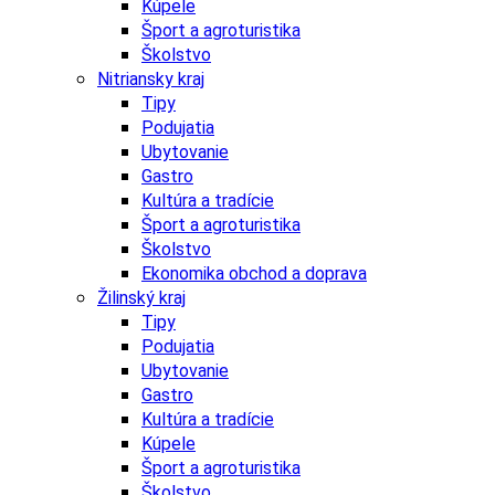
Kúpele
Šport a agroturistika
Školstvo
Nitriansky kraj
Tipy
Podujatia
Ubytovanie
Gastro
Kultúra a tradície
Šport a agroturistika
Školstvo
Ekonomika obchod a doprava
Žilinský kraj
Tipy
Podujatia
Ubytovanie
Gastro
Kultúra a tradície
Kúpele
Šport a agroturistika
Školstvo