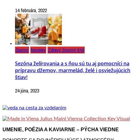
14 februára, 2022
Gastro
Novinky
Zdravý životný štýl
Sezóna želírovania a s ňou sú tu aj pomocníci na
prípravu džemov, marmelád, želé i osviežujúcich
štiav!
24 júna, 2023
UMENIE, POÉZIA A KAVIARNE – PÝCHA VIEDNE