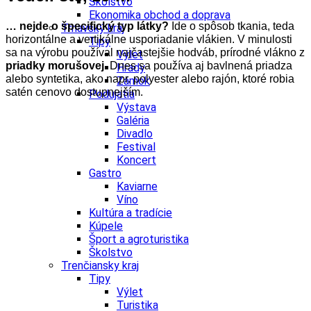
Školstvo
Ekonomika obchod a doprava
… nejde o špecifický typ látky?
Ide o spôsob tkania, teda
Trnavský kraj
horizontálne a vertikálne usporiadanie vlákien. V minulosti
Tipy
sa na výrobu používal najčastejšie hodváb, prírodné vlákno z
Výlet
priadky morušovej
. Dnes sa používa aj bavlnená priadza
Hrady
alebo syntetika, ako napr. polyester alebo rajón, ktoré robia
Zámok
satén cenovo dostupnejším.
Podujatia
Výstava
Galéria
Divadlo
Festival
Koncert
Gastro
Kaviarne
Víno
Kultúra a tradície
Kúpele
Šport a agroturistika
Školstvo
Trenčiansky kraj
Tipy
Výlet
Turistika