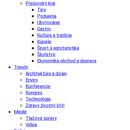
Prešovský kraj
Tipy
Podujatia
Ubytovanie
Gastro
Kultúra a tradície
Kúpele
Šport a agroturistika
Školstvo
Ekonomika obchod a doprava
Trendy
Architektúra a dizajn
Enviro
Konferencie
Kongres
Technológie
Zdravý životný štýl
Médiá
Tlačové správy
Videá