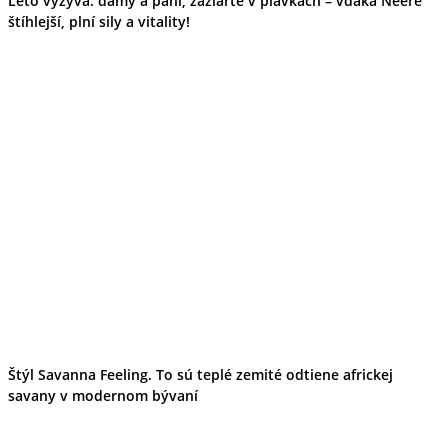
Leto vyzýva: dámy a páni, zažiarte v plavkách – vďaka Neere
štíhlejší, plní sily a vitality!
Štýl Savanna Feeling. To sú teplé zemité odtiene africkej
savany v modernom bývaní