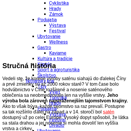
Cyklistika
Hrady
Zámok
Podujatia
Výstava
Festival
Ubytovanie
Wellness
Gastro
Kaviarne
Kultúra a tradície
Kúpele
Stručná história
Šport a agroturistika
Školstvo
Vedeli ste, že korene výroby saténu siahajú do ďalekej Číny
Nitriansky kraj
a prvé zmienky sú až 2000 rokov staré? V tom čase bolo
Tipy
hodvábnictvo v Číne rozšírené a nosenie saténového
Výlet
oblečenia sa neobmedzovalo len na vyššie vrstvy.
Jeho
Turistika
výroba bola zároveň najstráženejším tajomstvom krajiny.
Hrady
Ako to však býva, každé tajomstvo sa raz prevalí. Postupne
Podujatia
sa tak rozšírilo ďalej na západ a v 14. storočí bol
satén
Výstava
dostupný už po celej Európe. Vysoký dopyt spôsobil, že látka
Festival
sa stala drahou a jej nosenie si mohla dovoliť len vyššia
Divadlo
vrstva a cirkev.
Ubytovanie