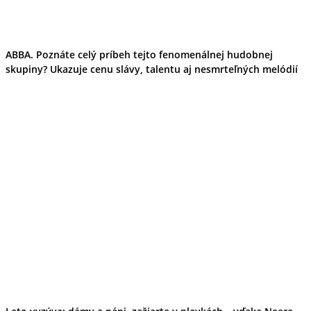
Tipy
Výlet
Turistika
Cyklistika
ABBA. Poznáte celý príbeh tejto fenomenálnej hudobnej
Hrady
skupiny? Ukazuje cenu slávy, talentu aj nesmrteľných melódií
Podujatia
Výstava
Galéria
Folklór
Ubytovanie
Pobyty
Wellness
Gastro
Kaviarne
Kultúra a tradície
Kúpele
Šport a agroturistika
Školstvo
Ekonomika obchod a doprava