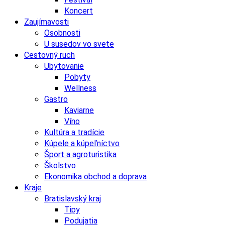
Koncert
Zaujímavosti
Osobnosti
U susedov vo svete
Cestovný ruch
Ubytovanie
Pobyty
Wellness
Gastro
Kaviarne
Víno
Kultúra a tradície
Kúpele a kúpeľníctvo
Šport a agroturistika
Školstvo
Ekonomika obchod a doprava
Kraje
Bratislavský kraj
Tipy
Podujatia