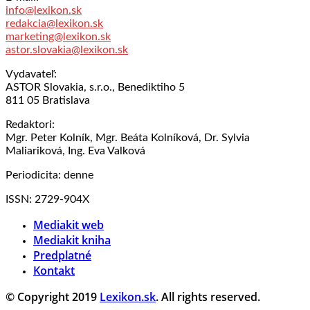
info@lexikon.sk
redakcia@lexikon.sk
marketing@lexikon.sk
astor.slovakia@lexikon.sk
Vydavateľ:
ASTOR Slovakia, s.r.o., Benediktiho 5
811 05 Bratislava
Redaktori:
Mgr. Peter Kolník, Mgr. Beáta Kolníková, Dr. Sylvia
Maliariková, Ing. Eva Valková
Periodicita: denne
ISSN: 2729-904X
Mediakit web
Mediakit kniha
Predplatné
Kontakt
© Copyright 2019
Lexikon.sk
. All rights reserved.