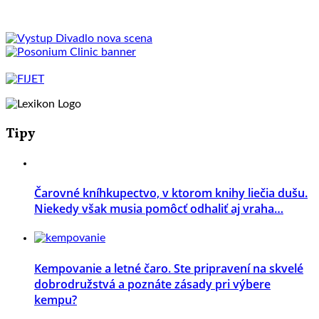
Tipy
Čarovné kníhkupectvo, v ktorom knihy liečia dušu.
Niekedy však musia pomôcť odhaliť aj vraha…
Kempovanie a letné čaro. Ste pripravení na skvelé
dobrodružstvá a poznáte zásady pri výbere
kempu?