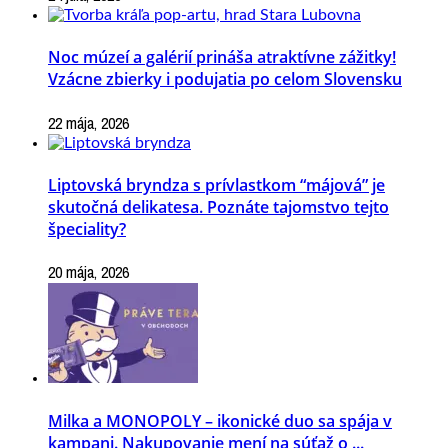
Noc múzeí a galérií prináša atraktívne zážitky!
Vzácne zbierky i podujatia po celom Slovensku
22 mája, 2026
Liptovská bryndza s prívlastkom “májová” je
skutočná delikatesa. Poznáte tajomstvo tejto
špeciality?
20 mája, 2026
Milka a MONOPOLY – ikonické duo sa spája v
kampani. Nakupovanie mení na súťaž o ...