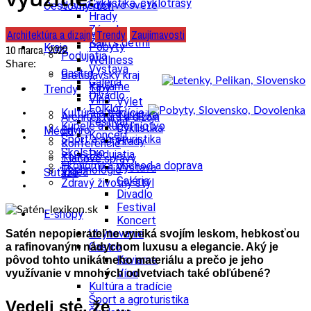
Cyklistika, cyklotrasy
U susedov vo svete
Cestovný ruch
Hrady
Zámok
Architektúra a dizajn
Trendy
Zaujímavosti
Ubytovanie
Kam s deťmi
Pobyty
Kraje
10 marca, 2022
Podujatia
Wellness
Share:
Výstava
Gastro
Bratislavský kraj
Galéria
Kaviarne
Tipy
Trendy
Divadlo
Víno
Výlet
Folklór
Kultúra a tradície
Turistika
Architektúra a dizajn
Festival
Kúpele a kúpeľníctvo
Cyklistika
Enviro
Médiá
Koncert
Šport a agroturistika
Hrady
Konferencie
Školstvo
Podujatia
Kongres
Tlačové správy
Ekonomika obchod a doprava
Výstava
Technológie
Videá
Súťaže
Galéria
Zdravý životný štýl
Divadlo
Festival
E-shopy
Koncert
Ubytovanie
Satén nepopierateľne vyniká svojím leskom, hebkosťou
Gastro
a rafinovaným nádychom luxusu a elegancie. Aký je
Kaviarne
pôvod tohto unikátneho materiálu a prečo je jeho
Víno
využívanie v mnohých odvetviach také obľúbené?
Kultúra a tradície
Šport a agroturistika
Vedeli ste, že …