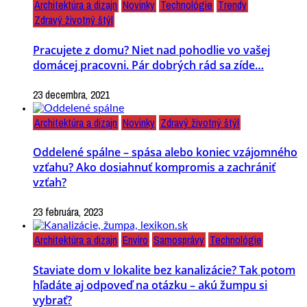
Architektúra a dizajn
Novinky
Technológie
Trendy
Zdravý životný štýl
Pracujete z domu? Niet nad pohodlie vo vašej
domácej pracovni. Pár dobrých rád sa zíde…
23 decembra, 2021
Architektúra a dizajn
Novinky
Zdravý životný štýl
Oddelené spálne – spása alebo koniec vzájomného
vzťahu? Ako dosiahnuť kompromis a zachrániť
vzťah?
23 februára, 2023
Architektúra a dizajn
Enviro
Samosprávy
Technológie
Staviate dom v lokalite bez kanalizácie? Tak potom
hľadáte aj odpoveď na otázku – akú žumpu si
vybrať?