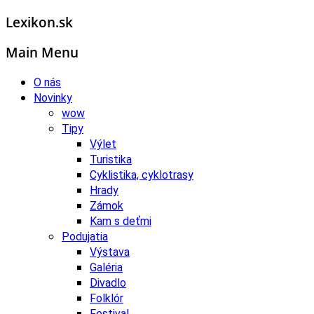
Lexikon.sk
Main Menu
O nás
Novinky
wow
Tipy
Výlet
Turistika
Cyklistika, cyklotrasy
Hrady
Zámok
Kam s deťmi
Podujatia
Výstava
Galéria
Divadlo
Folklór
Festival