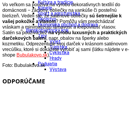
Kultúra a tradície
Vo veľkom sa používa na výrobu dekoratívnych textílií do
Kúpele
domácnosti − záclony, obliečky na vankúše či posteľnú
Šport a agroturistika
bielizeň. Vedeli ste, že saténové obliečky
sú šetrnejšie k
Školstvo
vašej pokožke a vlasom
? Pomôžu vám predchádzať
Ekonomika obchod a doprava
vráskam a minimalizujú lámavosť a krepovitosť vlasov.
Banskobystrický kraj
Satén sa používa tiež
na výrobu luxusných a praktických
Tipy
darčekových balení
, napr. obalov na šperky alebo
Výlet
kozmetiku. Odprezentujte svoj darček v krásnom saténovom
Turistika
vrecúšku, ktoré si dokážete vyrobiť aj sami (látku nájdete v e-
Cyklistika
shope
Bubulakovo.sk
).
Hrady
Podujatia
Foto:
Bubulakovo.sk
Výstava
Galéria
ODPORÚČAME
Festival
Folklór
Ubytovanie
Wellness
Gastro
Kaviarne
Kultúra a tradície
Kúpele
Šport a agroturistika
Školstvo