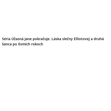
Ekonomika obchod a doprava
Košický kraj
Tipy
Výlet
Turistika
Cyklistika
Hrady
Podujatia
Séria Úžasná Jane pokračuje. Láska slečny Elliotovej a druhá
Výstava
šanca po ôsmich rokoch
Galéria
Divadlo
Folklór
Fašiangy
Ubytovanie
Pobyty
Gastro
Kaviarne
Víno
Kultúra a tradície
Šport a agroturistika
Školstvo
Ekonomika obchod a doprava
Prešovský kraj