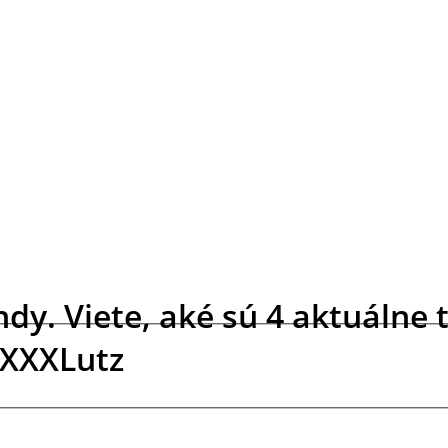
ndy. Viete, aké sú 4 aktuálne
 XXXLutz