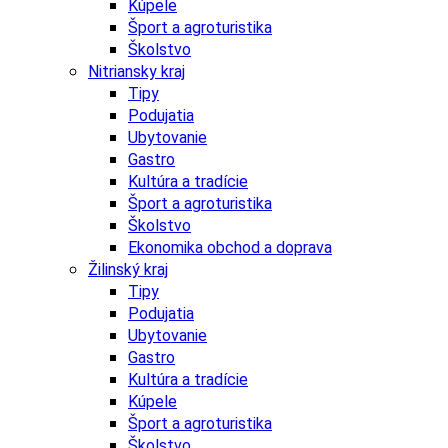
Kúpele
Šport a agroturistika
Školstvo
Nitriansky kraj
Tipy
Podujatia
Ubytovanie
Gastro
Kultúra a tradície
Šport a agroturistika
Školstvo
Ekonomika obchod a doprava
Žilinský kraj
Tipy
Podujatia
Ubytovanie
Gastro
Kultúra a tradície
Kúpele
Šport a agroturistika
Školstvo