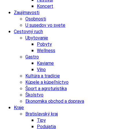
Koncert
Zaujímavosti
Osobnosti
U susedov vo svete
Cestovný ruch
Ubytovanie
Pobyty
Wellness
Gastro
Kaviarne
Víno
Kultúra a tradície
Kúpele a kúpeľníctvo
Šport a agroturistika
Školstvo
Ekonomika obchod a doprava
Kraje
Bratislavský kraj
Tipy
Podujatia