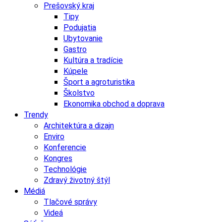
Prešovský kraj
Tipy
Podujatia
Ubytovanie
Gastro
Kultúra a tradície
Kúpele
Šport a agroturistika
Školstvo
Ekonomika obchod a doprava
Trendy
Architektúra a dizajn
Enviro
Konferencie
Kongres
Technológie
Zdravý životný štýl
Médiá
Tlačové správy
Videá