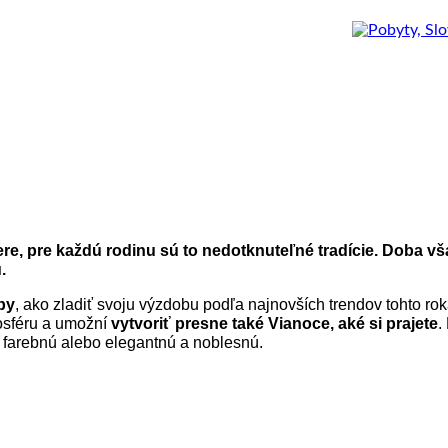
 pre každú rodinu sú to nedotknuteľné tradície. Doba však
.
ipy
, ako zladiť svoju výzdobu podľa najnovších trendov tohto ro
osféru a umožní
vytvoriť presne také Vianoce, aké si prajete
.
 a farebnú alebo elegantnú a noblesnú.