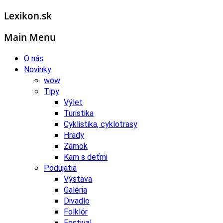
Lexikon.sk
Main Menu
O nás
Novinky
wow
Tipy
Výlet
Turistika
Cyklistika, cyklotrasy
Hrady
Zámok
Kam s deťmi
Podujatia
Výstava
Galéria
Divadlo
Folklór
Festival