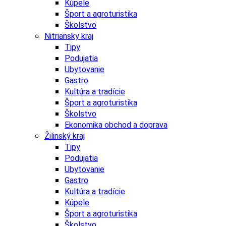
Kúpele
Šport a agroturistika
Školstvo
Nitriansky kraj
Tipy
Podujatia
Ubytovanie
Gastro
Kultúra a tradície
Šport a agroturistika
Školstvo
Ekonomika obchod a doprava
Žilinský kraj
Tipy
Podujatia
Ubytovanie
Gastro
Kultúra a tradície
Kúpele
Šport a agroturistika
Školstvo