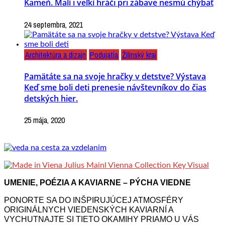
Kameň. Malí i veľkí hráči pri zábave nesmú chýbať
24 septembra, 2021
Architektúra a dizajn
Podujatia
Žilinský kraj
Pamätáte sa na svoje hračky v detstve? Výstava
Keď sme boli deti prenesie návštevníkov do čias
detských hier.
25 mája, 2020
UMENIE, POÉZIA A KAVIARNE – PÝCHA VIEDNE
PONORTE SA DO INŠPIRUJÚCEJ ATMOSFÉRY
ORIGINÁLNYCH VIEDENSKÝCH KAVIARNÍ A
VYCHUTNAJTE SI TIETO OKAMIHY PRIAMO U VÁS