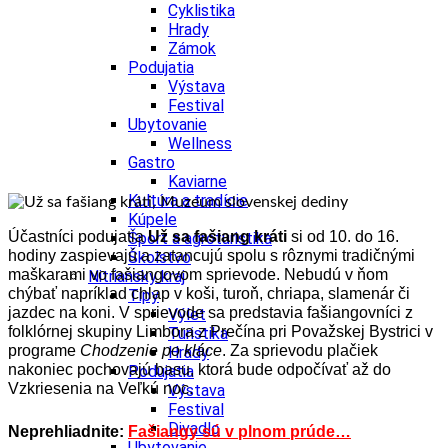
Cyklistika
Hrady
Zámok
Podujatia
Výstava
Festival
Ubytovanie
Wellness
Gastro
Kaviarne
Kultúra a tradície
Kúpele
Účastníci podujatia
Už sa fašiang kráti
si od 10. do 16.
Šport a agroturistika
hodiny zaspievajú a zatancujú spolu s rôznymi tradičnými
Školstvo
maškarami vo fašiangovom sprievode. Nebudú v ňom
Nitriansky kraj
chýbať napríklad chlap v koši, turoň, chriapa, slamenár či
Tipy
jazdec na koni. V sprievode sa predstavia fašiangovníci z
Výlet
folklórnej skupiny Limbora z Prečína pri Považskej Bystrici v
Turistika
programe
Chodzenie po kláce
. Za sprievodu plačiek
Hrady
nakoniec pochovajú basu, ktorá bude odpočívať až do
Podujatia
Vzkriesenia na Veľkú noc.
Výstava
Festival
Divadlo
Neprehliadnite:
Fašiangy sú v plnom prúde…
Ubytovanie