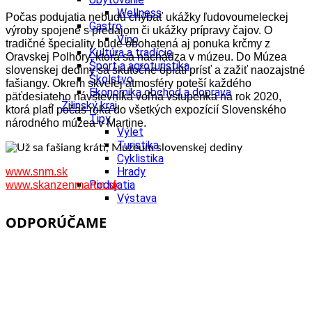
Wellness
Počas podujatia nebudú chýbať ukážky ľudovoumeleckej
Gastro
výroby spojené s predajom či ukážky prípravy čajov. O
Víno
tradičné špeciality bude obohatená aj ponuka krčmy z
Kultúra a tradície
Oravskej Polhory, ktorá sa nachádza v múzeu.
Do Múzea
Šport a agroturistika
slovenskej dediny sa skutočne oplatí prísť a zažiť naozajstné
Školstvo
fašiangy. Okrem skvelej atmosféry poteší každého
Ekonomika obchod a doprava
päťdesiateho návštevníka voľná vstupenka na rok 2020,
Žilinský kraj
ktorá platí počas roka do všetkých expozícií Slovenského
Tipy
národného múzea v Martine.
Výlet
Turistika
Cyklistika
Hrady
www.snm.sk
Podujatia
www.skanzenmartin.sk
Výstava
Galéria
ODPORÚČAME
Festival
Folklór
Koncert
Ubytovanie
Pobyty
Wellness
Gastro