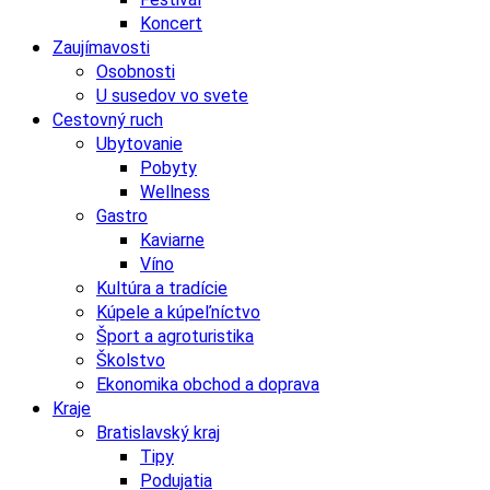
Koncert
Zaujímavosti
Osobnosti
U susedov vo svete
Cestovný ruch
Ubytovanie
Pobyty
Wellness
Gastro
Kaviarne
Víno
Kultúra a tradície
Kúpele a kúpeľníctvo
Šport a agroturistika
Školstvo
Ekonomika obchod a doprava
Kraje
Bratislavský kraj
Tipy
Podujatia