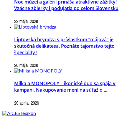
Noc múzeí a galérií prináša atraktívne zážitky!
Vzácne zbierky i podujatia po celom Slovensku
22 mája, 2026
Liptovská bryndza s prívlastkom “májová” je
skutočná delikatesa. Poznáte tajomstvo tejto
špeciality?
20 mája, 2026
Milka a MONOPOLY – ikonické duo sa spája v
kampani. Nakupovanie mení na súťaž o ...
29 apríla, 2026