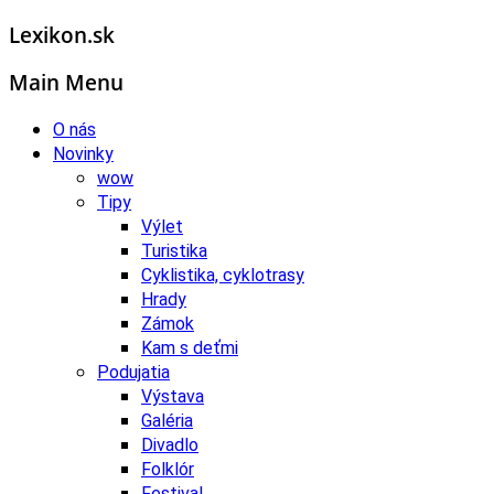
Lexikon.sk
Main Menu
O nás
Novinky
wow
Tipy
Výlet
Turistika
Cyklistika, cyklotrasy
Hrady
Zámok
Kam s deťmi
Podujatia
Výstava
Galéria
Divadlo
Folklór
Festival