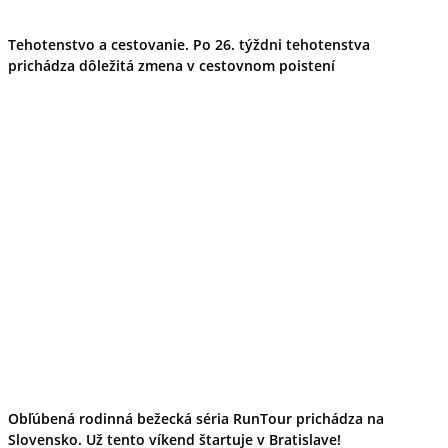
Tipy
Výlet
Turistika
Tehotenstvo a cestovanie. Po 26. týždni tehotenstva
Cyklistika
prichádza dôležitá zmena v cestovnom poistení
Hrady
Podujatia
Výstava
Galéria
Folklór
Ubytovanie
Pobyty
Wellness
Gastro
Kaviarne
Kultúra a tradície
Kúpele
Šport a agroturistika
Školstvo
Ekonomika obchod a doprava
Obľúbená rodinná bežecká séria RunTour prichádza na
Slovensko. Už tento víkend štartuje v Bratislave!