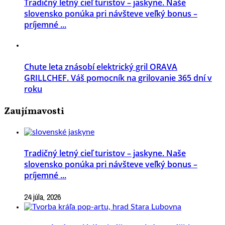
Tradičný letný cieľ turistov – jaskyne. Naše
slovensko ponúka pri návšteve veľký bonus –
príjemné ...
Chute leta znásobí elektrický gril ORAVA
GRILLCHEF. Váš pomocník na grilovanie 365 dní v
roku
Zaujímavosti
Tradičný letný cieľ turistov – jaskyne. Naše
slovensko ponúka pri návšteve veľký bonus –
príjemné ...
24 júla, 2026