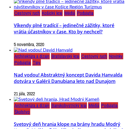
Cestovný ruch
Košický kraj
Médiá
Podujatia
Víkendy plné tradícií – jedinečné zážitky, ktoré
vrátia účastníkov v čase. Kto by nechcel?
5 novembra, 2020
Architektúra a dizajn
Bratislavský kraj
Cestovný ruch
Novinky
Podujatia
Tipy
Nad vodou! Abstraktný koncept Davida Hanvalda
dotvára v Galérii Danubiana leto nad Dunajom
21 júla, 2022
Architektúra a dizajn
Banskobystrický kraj
Médiá
Podujatia
Školstvo
Svetový deň hrania klope na brány hradu Modrý