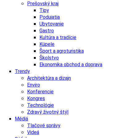
Prešovský kraj
Tipy
Podujatia
Ubytovanie
Gastro
Kultúra a tradície
Kúpele
Šport a agroturistika
Školstvo
Ekonomika obchod a doprava
Trendy
Architektúra a dizajn
Enviro
Konferencie
Kongres
Technológie
Zdravý životný štýl
Médiá
Tlačové správy
Videá