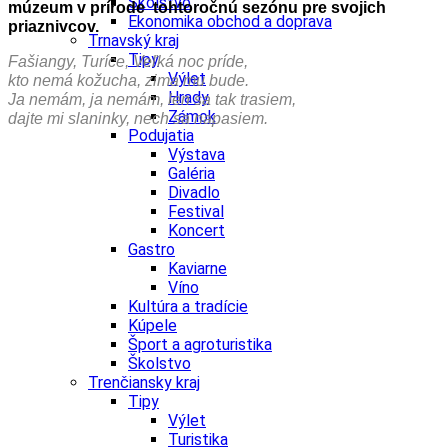
Školstvo
múzeum v prírode tohtoročnú sezónu pre svojich
Ekonomika obchod a doprava
priaznivcov.
Trnavský kraj
Tipy
Fašiangy, Turíce, Veľká noc príde,
Výlet
kto nemá kožucha, zima mu bude.
Hrady
Ja nemám, ja nemám, len sa tak trasiem,
Zámok
dajte mi slaninky, nech sa napasiem.
Podujatia
Výstava
Galéria
Divadlo
Festival
Koncert
Gastro
Kaviarne
Víno
Kultúra a tradície
Kúpele
Šport a agroturistika
Školstvo
Trenčiansky kraj
Tipy
Výlet
Turistika