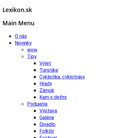
Lexikon.sk
Main Menu
O nás
Novinky
wow
Tipy
Výlet
Turistika
Cyklistika, cyklotrasy
Hrady
Zámok
Kam s deťmi
Podujatia
Výstava
Galéria
Divadlo
Folklór
Festival