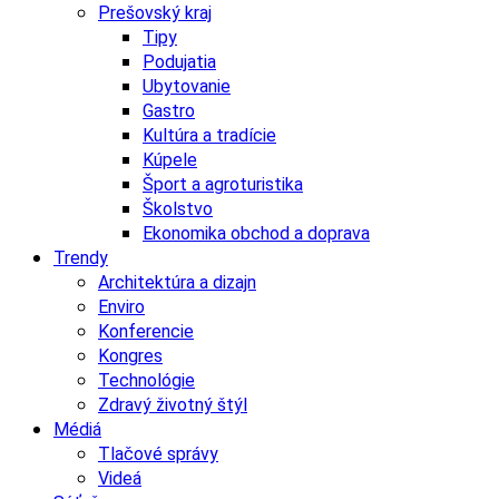
Prešovský kraj
Tipy
Podujatia
Ubytovanie
Gastro
Kultúra a tradície
Kúpele
Šport a agroturistika
Školstvo
Ekonomika obchod a doprava
Trendy
Architektúra a dizajn
Enviro
Konferencie
Kongres
Technológie
Zdravý životný štýl
Médiá
Tlačové správy
Videá