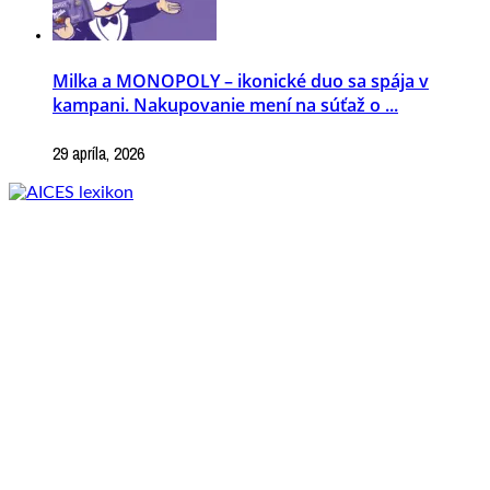
Milka a MONOPOLY – ikonické duo sa spája v
kampani. Nakupovanie mení na súťaž o ...
29 apríla, 2026