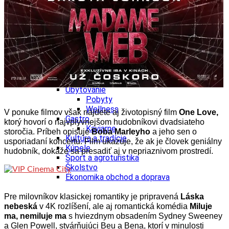
Tipy
Výlet
Turistika
Cyklistika
Hrady
Podujatia
Výstava
Galéria
Folklór
Ubytovanie
Pobyty
Wellness
V ponuke filmov však nájdete aj životopisný film
One Love,
Gastro
ktorý hovorí o najvplyvnejšom hudobníkovi dvadsiateho
Kaviarne
storočia. Príbeh opisuje
Boba Marleyho
a jeho sen o
Kultúra a tradície
usporiadaní koncertu. Film ukazuje, že ak je človek geniálny
Kúpele
hudobník, dokáže sa presadiť aj v nepriaznivom prostredí.
Šport a agroturistika
Školstvo
Ekonomika obchod a doprava
Pre milovníkov klasickej romantiky je pripravená
Láska
nebeská
v 4K rozlíšení, ale aj romantická komédia
Miluje
ma, nemiluje ma
s hviezdnym obsadením Sydney Sweeney
a Glen Powell, stvárňujúci Beu a Bena, ktorí v minulosti