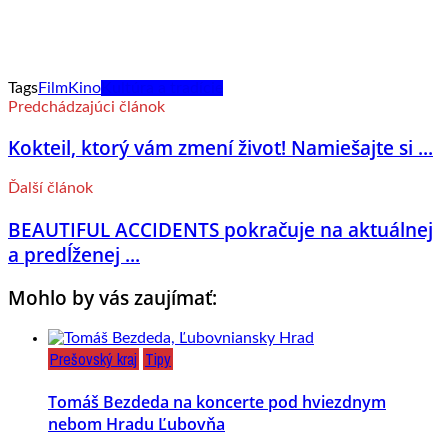
Tags
Film
Kino
Kultúra a tradície
Predchádzajúci článok
Kokteil, ktorý vám zmení život! Namiešajte si ...
Ďalší článok
BEAUTIFUL ACCIDENTS pokračuje na aktuálnej
a predĺženej ...
Mohlo by vás zaujímať:
Prešovský kraj
Tipy
Tomáš Bezdeda na koncerte pod hviezdnym
nebom Hradu Ľubovňa