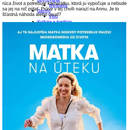
rúca život a potrebuje kamarátku, ktorá ju vypočuje a nebude
Wellness
sa jej na nič pýtať. Práve v tej chvíli narazí na Annu. Je to
Gastro
šťastná náhoda alebo osud?
Víno
Kultúra a tradície
Šport a agroturistika
Školstvo
Ekonomika obchod a doprava
Žilinský kraj
Tipy
Výlet
Turistika
Cyklistika
Hrady
Podujatia
Výstava
Galéria
Festival
Folklór
Koncert
Ubytovanie
Pobyty
Wellness
Gastro