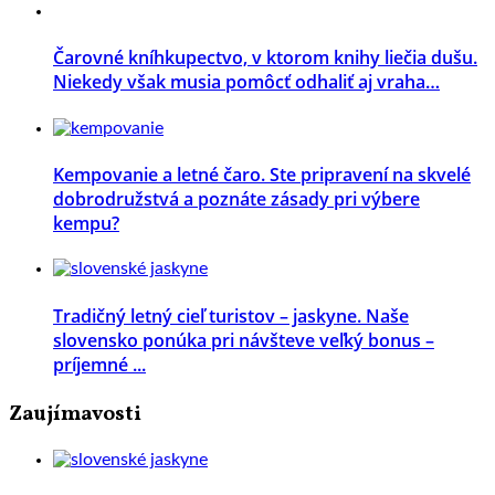
Čarovné kníhkupectvo, v ktorom knihy liečia dušu.
Niekedy však musia pomôcť odhaliť aj vraha…
Kempovanie a letné čaro. Ste pripravení na skvelé
dobrodružstvá a poznáte zásady pri výbere
kempu?
Tradičný letný cieľ turistov – jaskyne. Naše
slovensko ponúka pri návšteve veľký bonus –
príjemné ...
Zaujímavosti