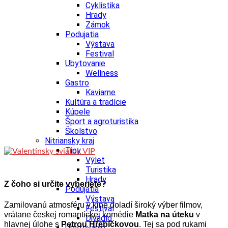
Cyklistika
Hrady
Zámok
Podujatia
Výstava
Festival
Ubytovanie
Wellness
Gastro
Kaviarne
Kultúra a tradície
Kúpele
Šport a agroturistika
Školstvo
Nitriansky kraj
Tipy
Výlet
Turistika
Hrady
Z čoho si určite vyberiete?
Podujatia
Výstava
Zamilovanú atmosféru v kine doladí široký výber filmov,
Festival
vrátane českej romantickej komédie
Matka na úteku
v
Divadlo
hlavnej úlohe s
Petrou Hřebíčkovou
. Tej sa pod rukami
Ubytovanie