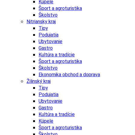
Kúpele
Šport a agroturistika
Školstvo
Nitriansky kraj
Tipy
Podujatia
Ubytovanie
Gastro
Kultúra a tradície
Šport a agroturistika
Školstvo
Ekonomika obchod a doprava
Žilinský kraj
Tipy
Podujatia
Ubytovanie
Gastro
Kultúra a tradície
Kúpele
Šport a agroturistika
Školstvo