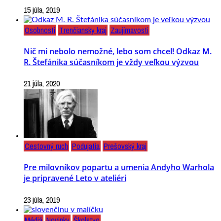
15 júla, 2019
Osobnosti
Trenčiansky kraj
Zaujímavosti
Nič mi nebolo nemožné, lebo som chcel! Odkaz M.
R. Štefánika súčasníkom je vždy veľkou výzvou
21 júla, 2020
Cestovný ruch
Podujatia
Prešovský kraj
Pre milovníkov popartu a umenia Andyho Warhola
je pripravené Leto v ateliéri
23 júla, 2019
Médiá
Novinky
Školstvo