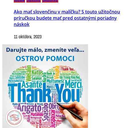
Ako mať slovenčinu v malíčku? S touto užitočnou
príručkou budete mať pred ostatnými poriadny
náskok
11 októbra, 2023