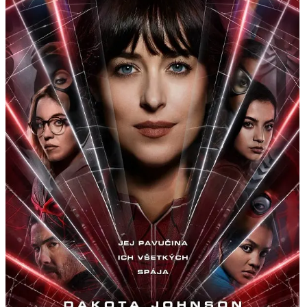
Ekonomika obchod a doprava
Košický kraj
Tipy
Výlet
Turistika
Cyklistika
Hrady
Podujatia
Výstava
Galéria
Divadlo
Folklór
Fašiangy
Ubytovanie
Pobyty
Gastro
Kaviarne
Víno
Kultúra a tradície
Šport a agroturistika
Školstvo
Ekonomika obchod a doprava
Prešovský kraj