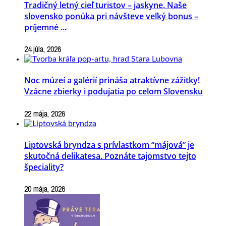
Tradičný letný cieľ turistov – jaskyne. Naše
slovensko ponúka pri návšteve veľký bonus –
príjemné ...
24 júla, 2026
Noc múzeí a galérií prináša atraktívne zážitky!
Vzácne zbierky i podujatia po celom Slovensku
22 mája, 2026
Liptovská bryndza s prívlastkom “májová” je
skutočná delikatesa. Poznáte tajomstvo tejto
špeciality?
20 mája, 2026