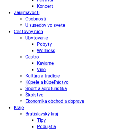
Koncert
Zaujímavosti
Osobnosti
U susedov vo svete
Cestovný ruch
Ubytovanie
Pobyty
Wellness
Gastro
Kaviarne
Víno
Kultúra a tradície
Kúpele a kúpeľníctvo
Šport a agroturistika
Školstvo
Ekonomika obchod a doprava
Kraje
Bratislavský kraj
Tipy
Podujatia