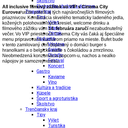
Školstvo
Ekonomika obchod a doprava
All inclusive filmový zážitok vo VIP v Cinema City
Trnavský kraj
Eurovea
určite poteší aj tých najnáročnejších filmových
Tipy
priaznivcov. Kombinácia skvelého tematicky ladeného jedla,
Výlet
kožených polohovateľných kresiel, welcome drinku a
Hrady
filmového zážitku vám
14. februára zaručí
nezabudnuteľný
Zámok
večer. Vo VIP priestoroch Cinema City vás čaká aj špeciálne
Podujatia
menu pripravované kuchárom priamo na mieste. Bufet bude
Výstava
v tento zamilovaný deň doplnený o domáci burger s
Galéria
hranolkami a o belgické wafle s čokoládou a zmrzlinou.
Divadlo
Neobmedzená konzumácia popcorn-u, nachos a nealko
Festival
nápojov je samozrejmosťou.
Koncert
Gastro
Kaviarne
Víno
Kultúra a tradície
Kúpele
Šport a agroturistika
Školstvo
Trenčiansky kraj
Tipy
Výlet
Turistika