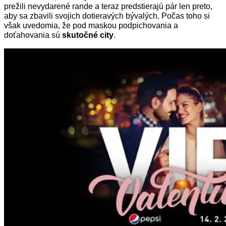
prežili nevydarené rande a teraz predstierajú pár len preto,
aby sa zbavili svojich dotieravých bývalých. Počas toho si
však uvedomia, že pod maskou podpichovania a
doťahovania sú
skutočné city
.