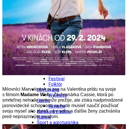
Kultúra a tradície
Kúpele
Šport a agroturistika
Školstvo
Ekonomika obchod a doprava
Banskobystrický kraj
Tipy
Výlet
Turistika
Cyklistika
Hrady
Podujatia
Výstava
Galéria
Festival
Folklór
Milovníci Marveloviek si zas na Valentína prídu na svoje
Ubytovanie
s filmom
Madame Web.
Záchranárka Cassie, ktorá po
Wellness
smrteľnej nehode nielenže prežije, ale získa nadprirodzené
Gastro
jasnovidecké schopnosti sa bude musieť naučiť používať
Kaviarne
svoju myseľ ako zbraň, aby seba a ďalšie ženy zachránila
Kultúra a tradície
pred nepriaznivým osudom.
Kúpele
Šport a agroturistika
Školstvo