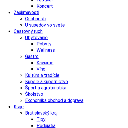
Koncert
Zaujímavosti
Osobnosti
U susedov vo svete
Cestovný ruch
Ubytovanie
Pobyty
Wellness
Gastro
Kaviarne
Víno
Kultúra a tradície
Kúpele a kúpeľníctvo
Šport a agroturistika
Školstvo
Ekonomika obchod a doprava
Kraje
Bratislavský kraj
Tipy
Podujatia