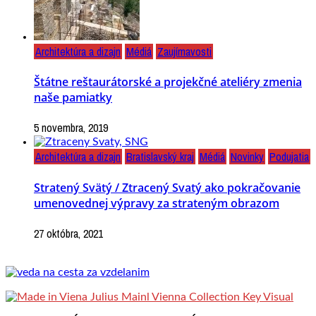
Architektúra a dizajn
Médiá
Zaujímavosti
Štátne reštaurátorské a projekčné ateliéry zmenia
naše pamiatky
5 novembra, 2019
Architektúra a dizajn
Bratislavský kraj
Médiá
Novinky
Podujatia
Stratený Svätý / Ztracený Svatý ako pokračovanie
umenovednej výpravy za strateným obrazom
27 októbra, 2021