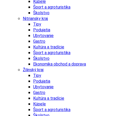
Kúpele
Šport a agroturistika
Školstvo
Nitriansky kraj
Tipy
Podujatia
Ubytovanie
Gastro
Kultúra a tradície
Šport a agroturistika
Školstvo
Ekonomika obchod a doprava
Žilinský kraj
Tipy
Podujatia
Ubytovanie
Gastro
Kultúra a tradície
Kúpele
Šport a agroturistika
Školstvo