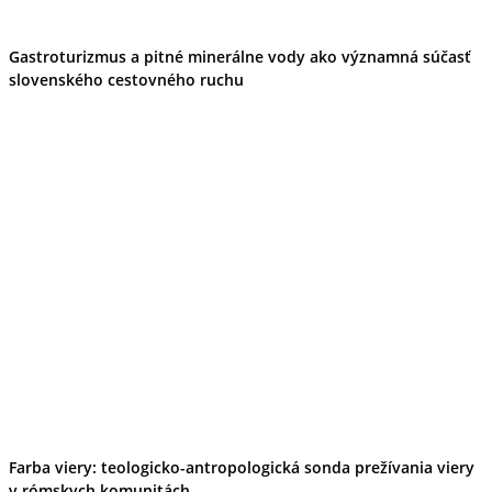
Gastroturizmus a pitné minerálne vody ako významná súčasť
slovenského cestovného ruchu
Farba viery: teologicko-antropologická sonda prežívania viery
v rómskych komunitách