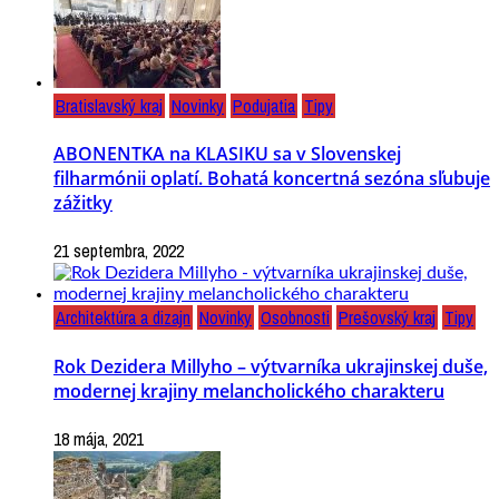
Bratislavský kraj
Novinky
Podujatia
Tipy
ABONENTKA na KLASIKU sa v Slovenskej
filharmónii oplatí. Bohatá koncertná sezóna sľubuje
zážitky
21 septembra, 2022
Architektúra a dizajn
Novinky
Osobnosti
Prešovský kraj
Tipy
Rok Dezidera Millyho – výtvarníka ukrajinskej duše,
modernej krajiny melancholického charakteru
18 mája, 2021