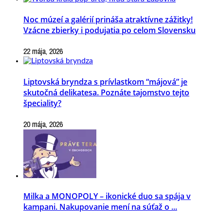
Noc múzeí a galérií prináša atraktívne zážitky!
Vzácne zbierky i podujatia po celom Slovensku
22 mája, 2026
Liptovská bryndza s prívlastkom “májová” je
skutočná delikatesa. Poznáte tajomstvo tejto
špeciality?
20 mája, 2026
Milka a MONOPOLY – ikonické duo sa spája v
kampani. Nakupovanie mení na súťaž o ...