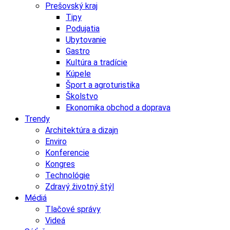
Prešovský kraj
Tipy
Podujatia
Ubytovanie
Gastro
Kultúra a tradície
Kúpele
Šport a agroturistika
Školstvo
Ekonomika obchod a doprava
Trendy
Architektúra a dizajn
Enviro
Konferencie
Kongres
Technológie
Zdravý životný štýl
Médiá
Tlačové správy
Videá