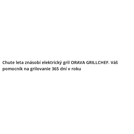
Tipy
Výlet
Turistika
Cyklistika
Hrady
Podujatia
Výstava
Galéria
Folklór
Ubytovanie
Pobyty
Chute leta znásobí elektrický gril ORAVA GRILLCHEF. Váš
Wellness
pomocník na grilovanie 365 dní v roku
Gastro
Kaviarne
Kultúra a tradície
Kúpele
Šport a agroturistika
Školstvo
Ekonomika obchod a doprava