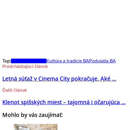
Tags
Kultúra a tradície
Kultúra a tradície BA
Podujatia BA
Predchádzajúci článok
Letná súťaž v Cinema City pokračuje. Aké ...
Ďalší článok
Klenot spišských miest – tajomná i očarujúca ...
Mohlo by vás zaujímať: