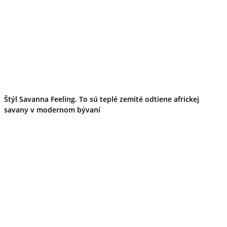
Štýl Savanna Feeling. To sú teplé zemité odtiene africkej
savany v modernom bývaní