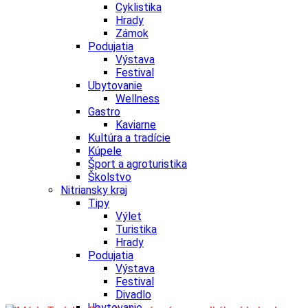
Cyklistika
Hrady
Zámok
Podujatia
Výstava
Festival
Ubytovanie
Wellness
Gastro
Kaviarne
Kultúra a tradície
Kúpele
Šport a agroturistika
Školstvo
Nitriansky kraj
Tipy
Výlet
Turistika
Hrady
Podujatia
Výstava
Festival
Divadlo
Ubytovanie