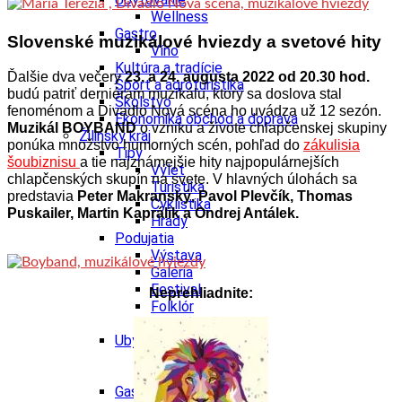
Wellness
Gastro
Slovenské muzikálové hviezdy a svetové hity
Víno
Kultúra a tradície
Ďalšie dva večery
23. a 24. augusta 2022 od 20.30 hod.
Šport a agroturistika
budú patriť derniéram muzikálu, ktorý sa doslova stal
Školstvo
fenoménom a Divadlo Nová scéna ho uvádza už 12 sezón.
Ekonomika obchod a doprava
Muzikál BOYBAND
o vzniku a živote chlapčenskej skupiny
Žilinský kraj
ponúka množstvo humorných scén, pohľad do
zákulisia
Tipy
šoubiznisu
a tie najznámejšie hity najpopulárnejších
Výlet
chlapčenských skupín na svete. V hlavných úlohách sa
Turistika
predstavia
Peter Makranský, Pavol Plevčík, Thomas
Cyklistika
Puskailer, Martin Kaprálik a Ondrej Antálek.
Hrady
Podujatia
Výstava
Galéria
Festival
Neprehliadnite:
Folklór
Koncert
Ubytovanie
Pobyty
Wellness
Gastro