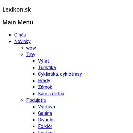
Lexikon.sk
Main Menu
O nás
Novinky
wow
Tipy
Výlet
Turistika
Cyklistika, cyklotrasy
Hrady
Zámok
Kam s deťmi
Podujatia
Výstava
Galéria
Divadlo
Folklór
Festival