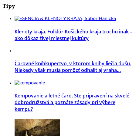
Tipy
Klenoty kraja. Folklór Košického kraja trochu inak –
ako dôkaz živej miestnej kultúry
Čarovné kníhkupectvo, v ktorom knihy liečia dušu.
Niekedy však musia pomôcť odhaliť aj vraha…
Kempovanie a letné čaro. Ste pripravení na skvelé
dobrodružstvá a poznáte zásady pri výbere
kempu?