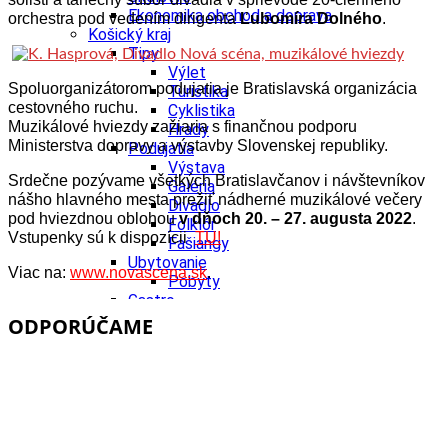
Ekonomika obchod a doprava
orchestra pod vedením dirigenta
Ľubomíra Dolného
.
Košický kraj
Tipy
Výlet
Spoluorganizátorom podujatia je Bratislavská organizácia
Turistika
cestovného ruchu.
Cyklistika
Muzikálové hviezdy zažiaria s finančnou podporu
Hrady
Ministerstva dopravy a výstavby Slovenskej republiky.
Podujatia
Výstava
Srdečne pozývame všetkých Bratislavčanov i návštevníkov
Galéria
nášho hlavného mesta prežiť nádherné muzikálové večery
Divadlo
pod hviezdnou oblohou
v dňoch 20. – 27. augusta 2022
.
Folklór
Vstupenky sú k dispozícii
TU!
Fašiangy
Ubytovanie
Viac na:
www.novascena.sk
.
Pobyty
Gastro
Kaviarne
ODPORÚČAME
Víno
Kultúra a tradície
Šport a agroturistika
Školstvo
Ekonomika obchod a doprava
Prešovský kraj