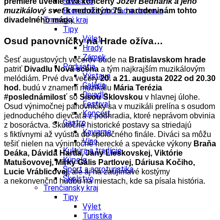
Školstvo
premiére uvedie dva koncerty
Jozef Bednárik a jeho
Ekonomika obchod a doprava
muzikálový svet
k nedožitým 75. narodeninám tohto
Trnavský kraj
divadelného mága.
Tipy
Výlet
Osud panovníčky na Hrade ožíva…
Hrady
Zámok
Šesť augustových večerov bude na
Bratislavskom hrade
Podujatia
patriť
Divadlu Nová scéna
a tým najkrajším muzikálovým
Výstava
melódiám. Prvé dva večery
20. a 21. augusta 2022 od 20.30
Galéria
hod.
budú v znamení muzikálu
Mária Terézia
Divadlo
#poslednámilosť
so
Sisou Sklovskou
v hlavnej úlohe.
Festival
Osud výnimočnej panovníčky sa v muzikáli prelína s osudom
Koncert
jednoduchého dievčaťa z podhradia, ktoré neprávom obvinia
Gastro
z bosoráctva. Skutočné historické postavy sa striedajú
Kaviarne
s fiktívnymi až vyústia do spoločného finále. Diváci sa môžu
Víno
tešiť nielen na výnimočné herecké a spevácke výkony
Braňa
Kultúra a tradície
Deáka, Dávida Hartla, Jany Lieskovskej, Viktórie
Kúpele
Matušovovej, Mirky Gális Partlovej, Dáriusa Kočiho,
Šport a agroturistika
Lucie Vráblicovej,
ale aj na zaujímavé kostýmy
Školstvo
a nekonvenčnú hudbu na miestach, kde sa písala história.
Trenčiansky kraj
Tipy
Výlet
Turistika