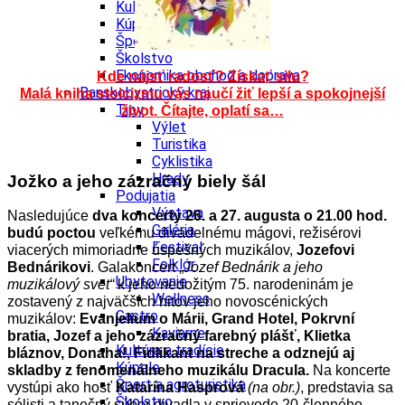
Kultúra a tradície
Kúpele
Šport a agroturistika
Školstvo
Ekonomika obchod a doprava
Kde nájsť radosť? Získať silu?
Banskobystrický kraj
Malá kniha stoicizmu vás naučí žiť lepší a spokojnejší
Tipy
život. Čítajte, oplatí sa…
Výlet
Turistika
Cyklistika
Hrady
Jožko a jeho zázračný biely šál
Podujatia
Výstava
Nasledujúce
dva koncerty 26. a 27. augusta o 21.00 hod.
Galéria
budú poctou
veľkému divadelnému mágovi, režisérovi
Festival
viacerých mimoriadne úspešných muzikálov,
Jozefovi
Folklór
Bednárikovi
. Galakoncert „
Jozef Bednárik a jeho
Ubytovanie
muzikálový svet“
k jeho nedožitým 75. narodeninám je
Wellness
zostavený z najväčších hitov jeho novoscénických
Gastro
muzikálov:
Evanjelium o Márii, Grand Hotel, Pokrvní
Kaviarne
bratia, Jozef a jeho zázračný farebný plášť, Klietka
Kultúra a tradície
bláznov, Donaha!, Fidlikant na streche a odznejú aj
Kúpele
skladby z fenomenálneho muzikálu Dracula.
Na koncerte
Šport a agroturistika
vystúpi ako hosť
Katarína Hasprová
(na obr.)
, predstavia sa
Školstvo
sólisti a tanečný súbor divadla v sprievode 20-členného