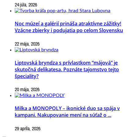
24 júla, 2026
Noc múzeí a galérií prináša atraktívne zážitky!
Vzácne zbierky i podujatia po celom Slovensku
22 mája, 2026
Liptovská bryndza s prívlastkom “májová” je
skutočná delikatesa. Poznáte tajomstvo tejto
špeciality?
20 mája, 2026
Milka a MONOPOLY – ikonické duo sa spája v
kampani. Nakupovanie mení na súťaž o ...
29 apríla, 2026