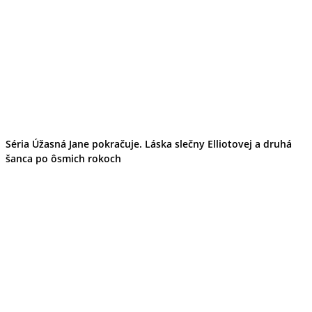
Ekonomika obchod a doprava
Košický kraj
Tipy
Výlet
Turistika
Cyklistika
Hrady
Podujatia
Výstava
Galéria
Divadlo
Séria Úžasná Jane pokračuje. Láska slečny Elliotovej a druhá
Folklór
šanca po ôsmich rokoch
Fašiangy
Ubytovanie
Pobyty
Gastro
Kaviarne
Víno
Kultúra a tradície
Šport a agroturistika
Školstvo
Ekonomika obchod a doprava
Prešovský kraj