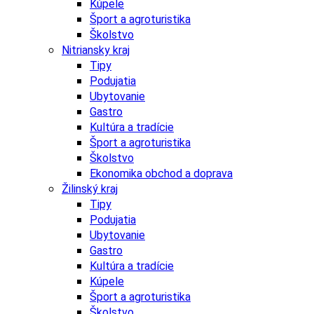
Kúpele
Šport a agroturistika
Školstvo
Nitriansky kraj
Tipy
Podujatia
Ubytovanie
Gastro
Kultúra a tradície
Šport a agroturistika
Školstvo
Ekonomika obchod a doprava
Žilinský kraj
Tipy
Podujatia
Ubytovanie
Gastro
Kultúra a tradície
Kúpele
Šport a agroturistika
Školstvo