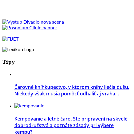
Tipy
Čarovné kníhkupectvo, v ktorom knihy liečia dušu.
Niekedy však musia pomôcť odhaliť aj vraha…
Kempovanie a letné čaro. Ste pripravení na skvelé
dobrodružstvá a poznáte zásady pri výbere
kempu?