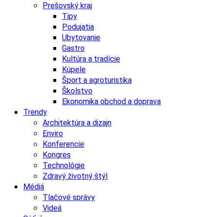
Prešovský kraj
Tipy
Podujatia
Ubytovanie
Gastro
Kultúra a tradície
Kúpele
Šport a agroturistika
Školstvo
Ekonomika obchod a doprava
Trendy
Architektúra a dizajn
Enviro
Konferencie
Kongres
Technológie
Zdravý životný štýl
Médiá
Tlačové správy
Videá