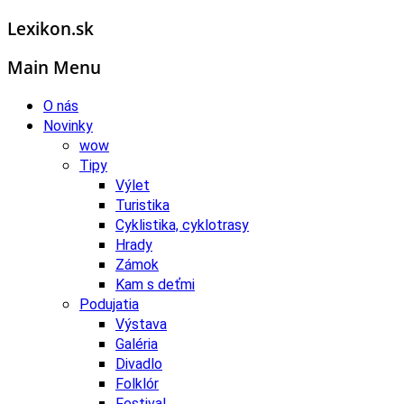
Lexikon.sk
Main Menu
O nás
Novinky
wow
Tipy
Výlet
Turistika
Cyklistika, cyklotrasy
Hrady
Zámok
Kam s deťmi
Podujatia
Výstava
Galéria
Divadlo
Folklór
Festival