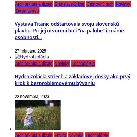
Architektúra a dizajn
Bratislavský kraj
Cestovný ruch
Novinky
Zaujímavosti
Výstava Titanic odštartovala svoju slovenskú
plavbu. Pri jej otvorení boli “na palube” i známe
osobnosti…
27 februára, 2025
Architektúra a dizajn
Novinky
Technológie
Hydroizolácia striech a základovej dosky ako prvý
krok k bezproblémovému bývaniu
22 novembra, 2023
Architektúra a dizajn
Enviro
Novinky
Technológie