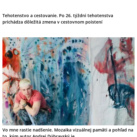
Tehotenstvo a cestovanie. Po 26. týždni tehotenstva
prichádza dôležitá zmena v cestovnom poistení
Vo mne rastie nadšenie. Mozaika vizuálnej pamäti a pohľad na
to, kým autor Andrej Dúbravský je...