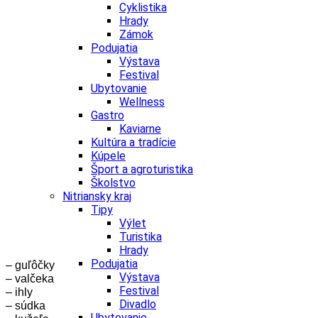
Cyklistika
Hrady
Zámok
Podujatia
Výstava
Festival
Ubytovanie
Wellness
Gastro
Kaviarne
Kultúra a tradície
Kúpele
Šport a agroturistika
Školstvo
Nitriansky kraj
Tipy
Výlet
Turistika
Hrady
Podujatia
– guľôčky
Výstava
– valčeka
Festival
–
ihly
Divadlo
–
súdka
Ubytovanie