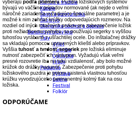
vyberajú
podľa priemeru
. Puzdra ložiskových systémov
Kultúra a tradície
bývajú vo väčšine prípadov normované (ak nejde o veľmi
Kúpele
náročné zariadenia vyžadujúce špeciálne parametre) a je
Šport a agroturistika
možné k nim zohnať krúžky odpovedajúcich rozmerov. Na
Školstvo
rozdiel od iných rotačných prvkov pre zabezpečenie ložísk
Ekonomika obchod a doprava
proti nežiadúcemu pohybu, sa používajú segerky s vyššou
Banskobystrický kraj
tuhosťou vyrábané z ušľachtilej ocele. Do inštalačnej drážky
Tipy
sa vkladajú pomocou upravených klieští alebo prípravkov.
Výlet
Vyššia
tuhosť a tvrdosť segeriek
pre ložiská eliminuje
Turistika
nutnosť zabezpečiť ich výstupom. Vyžadujú však veľmi
Cyklistika
presné rozovretie iba na takú vzdialenosť, aby bolo možné
Hrady
krúžok do drážky nasunúť. Zabezpečenie proti pohybu
Podujatia
ložiskového puzdra je potom zaistená vlastnou tuhosťou
Výstava
krúžku vyvodzujúceho permanentný kolmý tlak na osu
Galéria
ložiska.
Festival
Folklór
Ubytovanie
ODPORÚČAME
Wellness
Gastro
Kaviarne
Kultúra a tradície
Kúpele
Šport a agroturistika
Školstvo