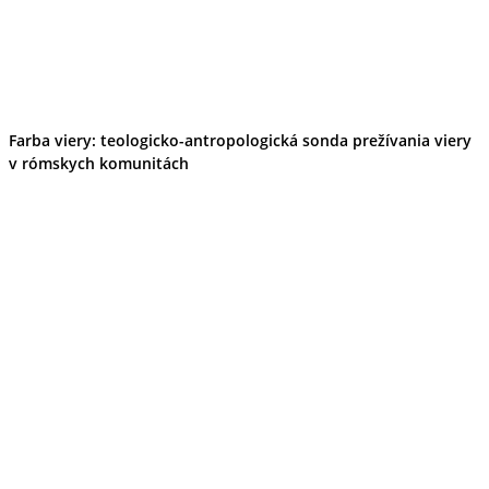
Tipy
Výlet
Turistika
Cyklistika
Hrady
Podujatia
Výstava
Farba viery: teologicko-antropologická sonda prežívania viery
Galéria
v rómskych komunitách
Folklór
Ubytovanie
Pobyty
Wellness
Gastro
Kaviarne
Kultúra a tradície
Kúpele
Šport a agroturistika
Školstvo
Ekonomika obchod a doprava