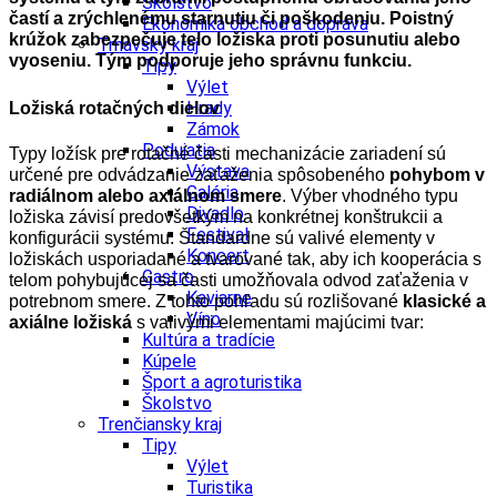
Školstvo
častí a zrýchlenému starnutiu či poškodeniu. Poistný
Ekonomika obchod a doprava
krúžok zabezpečuje telo ložiska proti posunutiu alebo
Trnavský kraj
vyoseniu. Tým podporuje jeho správnu funkciu.
Tipy
Výlet
Hrady
Ložiská rotačných dielov
Zámok
Podujatia
Typy ložísk pre rotačné časti mechanizácie zariadení sú
Výstava
určené pre odvádzanie zaťaženia spôsobeného
pohybom v
Galéria
radiálnom alebo axiálnom smere
. Výber vhodného typu
Divadlo
ložiska závisí predovšetkým na konkrétnej konštrukcii a
Festival
konfigurácii systému. Štandardne sú valivé elementy v
Koncert
ložiskách usporiadané a tvarované tak, aby ich kooperácia s
Gastro
telom pohybujúcej sa časti umožňovala odvod zaťaženia v
Kaviarne
potrebnom smere. Z tohto pohľadu sú rozlišované
klasické a
Víno
axiálne ložiská
s valivými elementami majúcimi tvar:
Kultúra a tradície
Kúpele
Šport a agroturistika
Školstvo
Trenčiansky kraj
Tipy
Výlet
Turistika