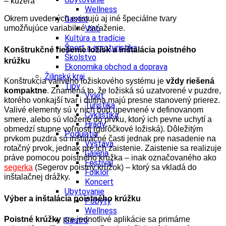
–
kužeľa
Wellness
Okrem uvedených existujú aj iné špeciálne tvary
Gastro
umožňujúce variabilné zaťaženie.
Víno
Kultúra a tradície
Šport a agroturistika
Konštrukčné riešenie ložísk a inštalácia poistného
Školstvo
krúžku
Ekonomika obchod a doprava
Žilinský kraj
Konštrukcia valivého ložiskového systému je
vždy riešená
Tipy
kompaktne
. Znamená to, že ložiská sú uzatvorené v puzdre,
Výlet
ktorého vonkajší tvar i dutina majú presne stanovený prierez.
Turistika
Valivé elementy sú v nich buď upevnené v definovanom
Cyklistika
smere, alebo sú vložené do prvku, ktorý ich pevne uchytí a
Hrady
obmedzí stupne voľnosti (guľôčkové ložiská). Dôležitým
Podujatia
prvkom puzdra sú inštalačné časti jednak pre nasadenie na
Výstava
rotačný prvok, jednak pre ich zaistenie. Zaistenie sa realizuje
Galéria
práve pomocou poistného krúžka – inak označovaného ako
Festival
segerka
(Segerov poistný krúžok) – ktorý sa vkladá do
Folklór
inštalačnej drážky.
Koncert
Ubytovanie
Výber a inštalácia poistného krúžku
Pobyty
Wellness
Poistné krúžky
pre jednotlivé aplikácie sa primárne
Gastro