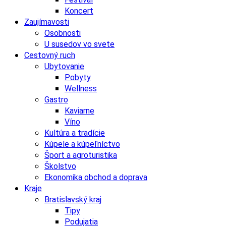
Koncert
Zaujímavosti
Osobnosti
U susedov vo svete
Cestovný ruch
Ubytovanie
Pobyty
Wellness
Gastro
Kaviarne
Víno
Kultúra a tradície
Kúpele a kúpeľníctvo
Šport a agroturistika
Školstvo
Ekonomika obchod a doprava
Kraje
Bratislavský kraj
Tipy
Podujatia