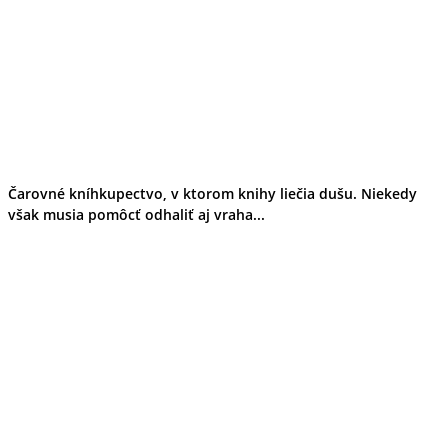
Čarovné kníhkupectvo, v ktorom knihy liečia dušu. Niekedy
však musia pomôcť odhaliť aj vraha...