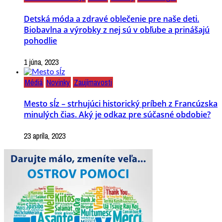
Detská móda a zdravé oblečenie pre naše deti.
Biobavlna a výrobky z nej sú v obľube a prinášajú
pohodlie
1 júna, 2023
Médiá
Novinky
Zaujímavosti
Mesto sĺz – strhujúci historický príbeh z Francúzska
minulých čias. Aký je odkaz pre súčasné obdobie?
23 apríla, 2023