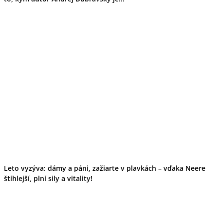
Leto vyzýva: dámy a páni, zažiarte v plavkách – vďaka Neere
štíhlejší, plní sily a vitality!