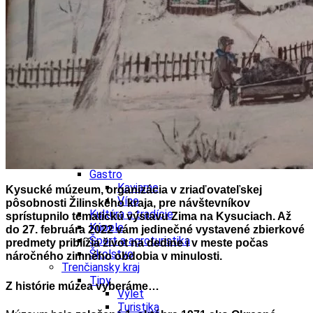
Školstvo
Ekonomika obchod a doprava
Trnavský kraj
Tipy
Výlet
Hrady
Zámok
Podujatia
Výstava
Galéria
Divadlo
Festival
Koncert
Gastro
Kaviarne
Kysucké múzeum, organizácia v zriaďovateľskej
Víno
pôsobnosti Žilinského kraja, pre návštevníkov
Kultúra a tradície
sprístupnilo tematickú výstavu Zima na Kysuciach. Až
Kúpele
do 27. februára 2022 vám jedinečné vystavené zbierkové
Šport a agroturistika
predmety priblížia život na dedine i v meste počas
Školstvo
náročného zimného obdobia v minulosti.
Trenčiansky kraj
Tipy
Z histórie múzea vyberáme…
Výlet
Turistika