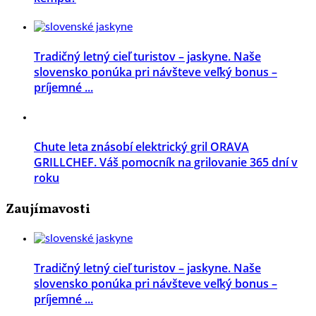
Tradičný letný cieľ turistov – jaskyne. Naše
slovensko ponúka pri návšteve veľký bonus –
príjemné ...
Chute leta znásobí elektrický gril ORAVA
GRILLCHEF. Váš pomocník na grilovanie 365 dní v
roku
Zaujímavosti
Tradičný letný cieľ turistov – jaskyne. Naše
slovensko ponúka pri návšteve veľký bonus –
príjemné ...