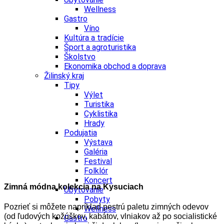
Wellness
Gastro
Víno
Kultúra a tradície
Šport a agroturistika
Školstvo
Ekonomika obchod a doprava
Žilinský kraj
Tipy
Výlet
Turistika
Cyklistika
Hrady
Podujatia
Výstava
Galéria
Festival
Folklór
Koncert
Zimná módna kolekcia na Kysuciach
Ubytovanie
Pobyty
Pozrieť si môžete napríklad pestrú paletu zimných odevov
Wellness
(od ľudových kožúškov, kabátov, vlniakov až po socialistické
Gastro