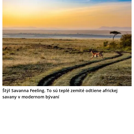
Štýl Savanna Feeling. To sú teplé zemité odtiene africkej
savany v modernom bývaní