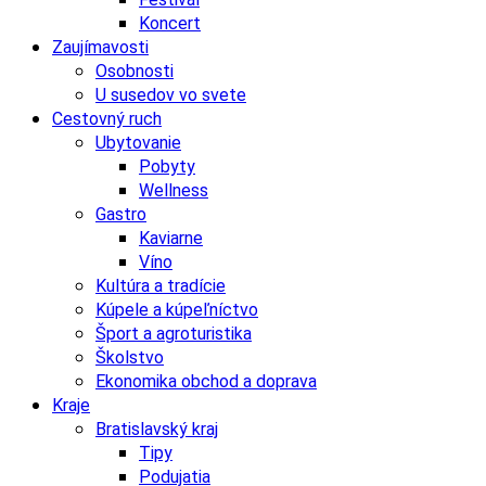
Koncert
Zaujímavosti
Osobnosti
U susedov vo svete
Cestovný ruch
Ubytovanie
Pobyty
Wellness
Gastro
Kaviarne
Víno
Kultúra a tradície
Kúpele a kúpeľníctvo
Šport a agroturistika
Školstvo
Ekonomika obchod a doprava
Kraje
Bratislavský kraj
Tipy
Podujatia