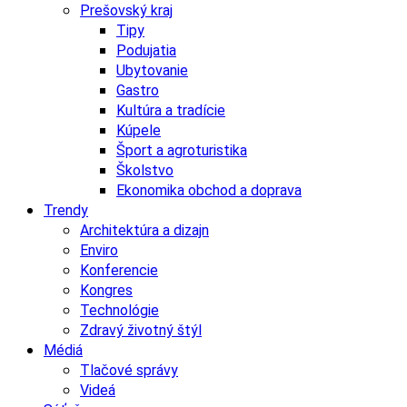
Prešovský kraj
Tipy
Podujatia
Ubytovanie
Gastro
Kultúra a tradície
Kúpele
Šport a agroturistika
Školstvo
Ekonomika obchod a doprava
Trendy
Architektúra a dizajn
Enviro
Konferencie
Kongres
Technológie
Zdravý životný štýl
Médiá
Tlačové správy
Videá