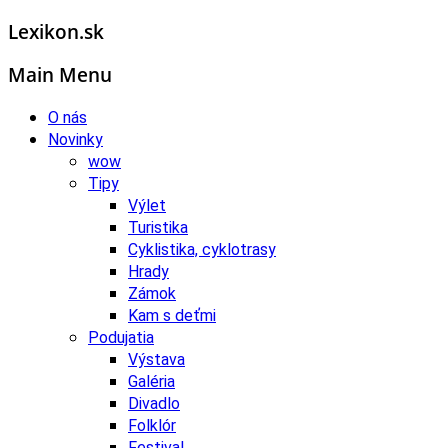
Lexikon.sk
Main Menu
O nás
Novinky
wow
Tipy
Výlet
Turistika
Cyklistika, cyklotrasy
Hrady
Zámok
Kam s deťmi
Podujatia
Výstava
Galéria
Divadlo
Folklór
Festival