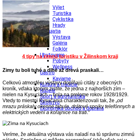
Tipy
Výlet
Turistika
Cyklistika
Hrady
Podujatia
Výstava
Galéria
Folklór
Ubytovanie
4 tipy na zimnú turistiku v Žilinskom kraji
Pobyty
Wellness
Zimy tu boli tuhé a dlhé až drevá praskali…
Gastro
Kaviarne
Celkovú atmosféru výstavy dopĺňajú citáty z obecných
Kultúra a tradície
kroník, vďaka ktorým zistíte, že jedna z najhorších zím –
Kúpele
nielen na Kysuciach – bola na prelome rokov 1928/1929.
Šport a agroturistika
Vtedy to miestni Kysučania charakterizovali tak, že „
od
Školstvo
mrazu práskaly okenné tabule, drátové spojky telefónnych a
Ekonomika obchod a doprava
elektrických vedení a koľajnice na trati
.“
Veríme, že aktuálna výstava vás naladí na tú správnu zimnú