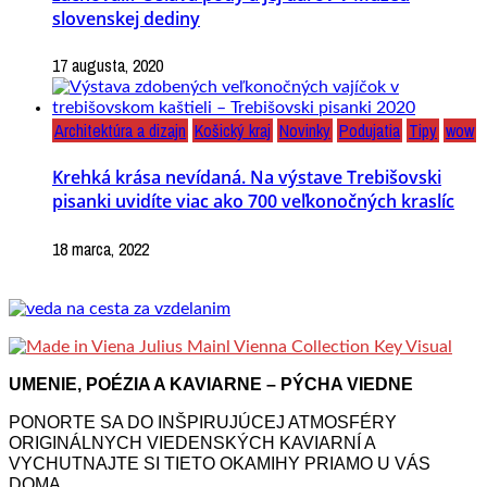
slovenskej dediny
17 augusta, 2020
Architektúra a dizajn
Košický kraj
Novinky
Podujatia
Tipy
wow
Krehká krása nevídaná. Na výstave Trebišovski
pisanki uvidíte viac ako 700 veľkonočných kraslíc
18 marca, 2022
UMENIE, POÉZIA A KAVIARNE – PÝCHA VIEDNE
PONORTE SA DO INŠPIRUJÚCEJ ATMOSFÉRY
ORIGINÁLNYCH VIEDENSKÝCH KAVIARNÍ A
VYCHUTNAJTE SI TIETO OKAMIHY PRIAMO U VÁS
DOMA.