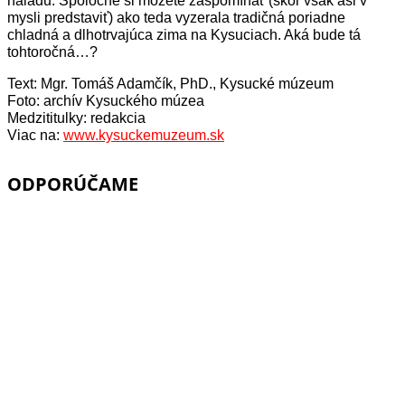
náladu. Spoločne si môžete zaspomínať (skôr však asi v
mysli predstaviť) ako teda vyzerala tradičná poriadne
chladná a dlhotrvajúca zima na Kysuciach. Aká bude tá
tohtoročná…?
Text: Mgr. Tomáš Adamčík, PhD.,
Kysucké múzeum
Foto: archív Kysuckého múzea
Medzititulky: redakcia
Viac na:
www.kysuckemuzeum.sk
ODPORÚČAME