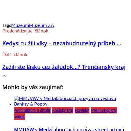
Tags
Múzeum
Múzeum ZA
Predchádzajúci článok
Kedysi tu žili vlky – nezabudnuteľný príbeh ...
Ďalší článok
Zažili ste lásku cez žalúdok…? Trenčiansky kraj
...
Mohlo by vás zaujímať:
Architektúra a dizajn
Košický kraj
Novinky
Prešovský kraj
Videá
MMUAW v Medzilaborciach pozýva: street artová