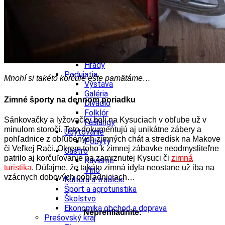
Ekonomika obchod a doprava
Košický kraj
Tipy
Výlet
Turistika
Cyklistika
Hrady
Podujatia
Mnohí si takéto korčule ešte pamätáme…
Výstava
Galéria
Zimné športy na dennom poriadku
Divadlo
Folklór
Sánkovačky a lyžovačky boli na Kysuciach v obľube už v
Fašiangy
minulom storočí. Toto dokumentujú aj unikátne zábery a
Ubytovanie
pohľadnice z obľúbených zimných chát a stredísk na Makove
Pobyty
či Veľkej Rači. Okrem toho k zimnej zábavke neodmysliteľne
Gastro
patrilo aj korčuľovanie na zamrznutej Kysuci či
zimná
Kaviarne
turistika
. Dúfajme, že takáto zimná idyla neostane už iba na
Víno
vzácnych dobových pohľadniciach…
Kultúra a tradície
Šport a agroturistika
Školstvo
Ekonomika obchod a doprava
Neprehliadnite:
Prešovský kraj