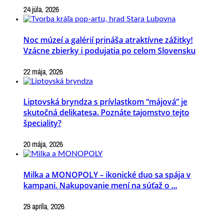
24 júla, 2026
Noc múzeí a galérií prináša atraktívne zážitky!
Vzácne zbierky i podujatia po celom Slovensku
22 mája, 2026
Liptovská bryndza s prívlastkom “májová” je
skutočná delikatesa. Poznáte tajomstvo tejto
špeciality?
20 mája, 2026
Milka a MONOPOLY – ikonické duo sa spája v
kampani. Nakupovanie mení na súťaž o ...
29 apríla, 2026