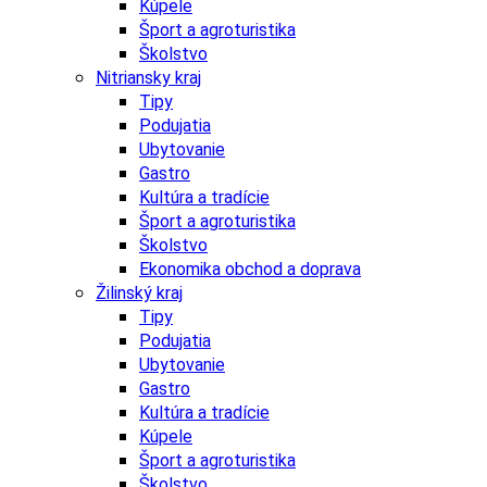
Kúpele
Šport a agroturistika
Školstvo
Nitriansky kraj
Tipy
Podujatia
Ubytovanie
Gastro
Kultúra a tradície
Šport a agroturistika
Školstvo
Ekonomika obchod a doprava
Žilinský kraj
Tipy
Podujatia
Ubytovanie
Gastro
Kultúra a tradície
Kúpele
Šport a agroturistika
Školstvo