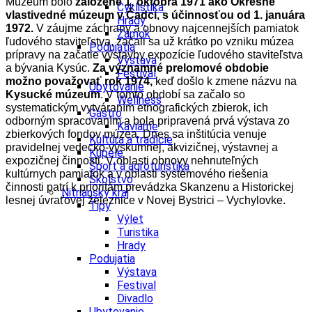
Múzeum bolo
založené 1. októbra 1971 ako Okresné
Cyklistika
vlastivedné múzeum v Čadci, s účinnosťou od 1. januára
Hrady
1972.
V záujme záchrany a obnovy najcennejších pamiatok
Zámok
ľudového staviteľstva, začali sa už krátko po vzniku múzea
Podujatia
prípravy na začatie výstavby expozície ľudového staviteľstva
Výstava
a bývania Kysúc.
Za významné prelomové obdobie
Festival
možno považovať rok 1974,
keď došlo k zmene názvu na
Ubytovanie
Kysucké múzeum
. V tomto období sa začalo so
Wellness
systematickým vytváraním etnografických zbierok, ich
Gastro
odborným spracovaním a bola pripravená prvá výstava zo
Kaviarne
zbierkových fondov múzea. Dnes sa inštitúcia venuje
Kultúra a tradície
pravidelnej vedecko-výskumnej, akvizičnej, výstavnej a
Kúpele
expozičnej činnosti. V oblasti obnovy nehnuteľných
Šport a agroturistika
kultúrnych pamiatok a v oblasti systémového riešenia
Školstvo
činnosti patrí k prioritám prevádzka Skanzenu a Historickej
Nitriansky kraj
lesnej úvraťovej železnice v Novej Bystrici – Vychylovke.
Tipy
Výlet
Turistika
Hrady
Podujatia
Výstava
Festival
Divadlo
Ubytovanie