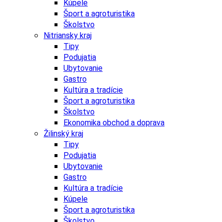
Kúpele
Šport a agroturistika
Školstvo
Nitriansky kraj
Tipy
Podujatia
Ubytovanie
Gastro
Kultúra a tradície
Šport a agroturistika
Školstvo
Ekonomika obchod a doprava
Žilinský kraj
Tipy
Podujatia
Ubytovanie
Gastro
Kultúra a tradície
Kúpele
Šport a agroturistika
Školstvo