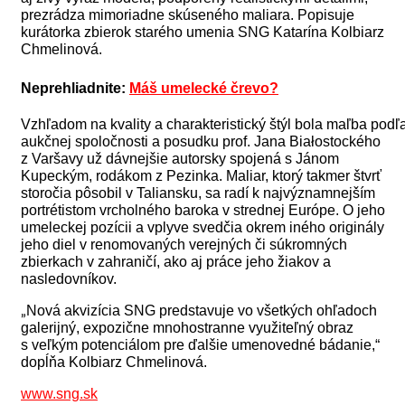
prezrádza mimoriadne skúseného maliara. Popisuje
kurátorka zbierok starého umenia SNG Katarína Kolbiarz
Chmelinová.
Neprehliadnite:
Máš umelecké črevo?
Vzhľadom na kvality a charakteristický štýl bola maľba podľ
aukčnej spoločnosti a posudku prof. Jana Białostockého
z Varšavy už dávnejšie autorsky spojená s Jánom
Kupeckým, rodákom z Pezinka. Maliar, ktorý takmer štvrť
storočia pôsobil v Taliansku, sa radí k najvýznamnejším
portrétistom vrcholného baroka v strednej Európe. O jeho
umeleckej pozícii a vplyve svedčia okrem iného originály
jeho diel v renomovaných verejných či súkromných
zbierkach v zahraničí, ako aj práce jeho žiakov a
nasledovníkov.
Nová akvizícia SNG predstavuje vo všetkých ohľadoch
„
galerijný, expozične mnohostranne využiteľný obraz
s veľkým potenciálom pre ďalšie umenovedné bádanie,“
dopĺňa Kolbiarz Chmelinová.
www.sng.sk