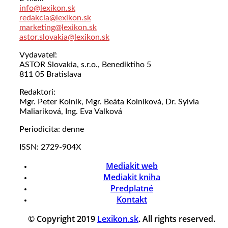
info@lexikon.sk
redakcia@lexikon.sk
marketing@lexikon.sk
astor.slovakia@lexikon.sk
Vydavateľ:
ASTOR Slovakia, s.r.o., Benediktiho 5
811 05 Bratislava
Redaktori:
Mgr. Peter Kolník, Mgr. Beáta Kolníková, Dr. Sylvia
Maliariková, Ing. Eva Valková
Periodicita: denne
ISSN: 2729-904X
Mediakit web
Mediakit kniha
Predplatné
Kontakt
© Copyright 2019
Lexikon.sk
. All rights reserved.