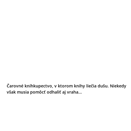
Čarovné kníhkupectvo, v ktorom knihy liečia dušu. Niekedy
však musia pomôcť odhaliť aj vraha...