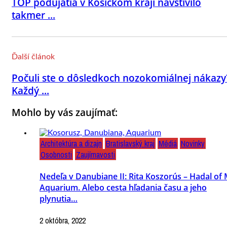
TOP podujatia v Košickom kraji navštívilo
takmer ...
Ďalší článok
Počuli ste o dôsledkoch nozokomiálnej nákazy
Každý ...
Mohlo by vás zaujímať:
Architektúra a dizajn
Bratislavský kraj
Médiá
Novinky
Osobnosti
Zaujímavosti
Nedeľa v Danubiane II: Rita Koszorús – Hadal of
Aquarium. Alebo cesta hľadania času a jeho
plynutia…
2 októbra, 2022