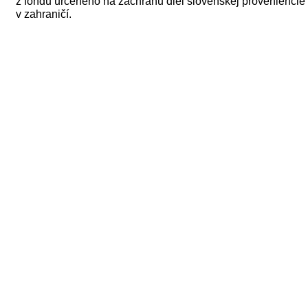
z fondu určeného na záchranu diel slovenskej proveniencie
v zahraničí.