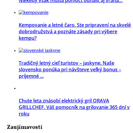
Niekedy však musia pomôcť odhaliť aj vraha…
Kempovanie a letné čaro. Ste pripravení na skvelé
dobrodružstvá a poznáte zásady pri výbere
kempu?
Tradičný letný cieľ turistov – jaskyne. Naše
slovensko ponúka pri návšteve veľký bonus –
príjemné ...
Chute leta znásobí elektrický gril ORAVA
GRILLCHEF. Váš pomocník na grilovanie 365 dní v
roku
Zaujímavosti