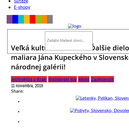
Súťaže
E-shopy
Veľká kultúrna udalosť: Ďalšie diel
maliara Jána Kupeckého v Slovensk
národnej galérii!
Architektúra a dizajn
Bratislavský kraj
Médiá
Zaujímavosti
11 novembra, 2019
Share: