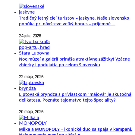
Tradičný letný cieľ turistov – jaskyne. Naše slovensko
ponúka pri návšteve veľký bonus – príjemné ...
24 júla, 2026
Noc múzeí a galérií prináša atraktívne zážitky! Vzácne
zbierky i podujatia po celom Slovensku
22 mája, 2026
Liptovská bryndza s prívlastkom “májová” je skutočná
delikatesa. Poznáte tajomstvo tejto špeciality?
20 mája, 2026
Milka a MONOPOLY – ikonické duo sa spája v kampani.
Nakupovanie mení na súťaž o ...