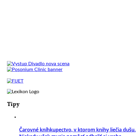
Tipy
Čarovné kníhkupectvo, v ktorom knihy liečia dušu.