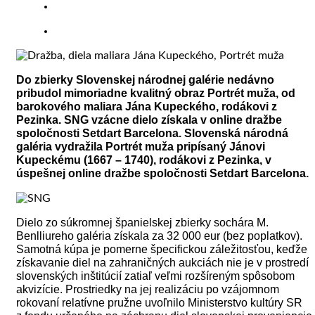
Do zbierky Slovenskej národnej galérie nedávno
pribudol mimoriadne kvalitný obraz Portrét muža, od
barokového maliara Jána Kupeckého, rodákovi z
Pezinka. SNG vzácne dielo získala v online dražbe
spoločnosti Setdart Barcelona.
Slovenská národná
galéria vydražila Portrét muža pripísaný Jánovi
Kupeckému (1667 – 1740), rodákovi z Pezinka, v
úspešnej online dražbe spoločnosti Setdart Barcelona.
Dielo zo súkromnej španielskej zbierky sochára M.
Benlliureho galéria získala za 32 000 eur (bez poplatkov).
Samotná kúpa je pomerne špecifickou záležitosťou, keďže
získavanie diel na zahraničných aukciách nie je v prostredí
slovenských inštitúcií zatiaľ veľmi rozšíreným spôsobom
akvizície.
Prostriedky na jej realizáciu po vzájomnom
rokovaní relatívne pružne uvoľnilo Ministerstvo kultúry SR