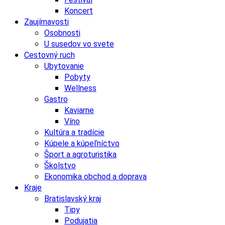
Koncert
Zaujímavosti
Osobnosti
U susedov vo svete
Cestovný ruch
Ubytovanie
Pobyty
Wellness
Gastro
Kaviarne
Víno
Kultúra a tradície
Kúpele a kúpeľníctvo
Šport a agroturistika
Školstvo
Ekonomika obchod a doprava
Kraje
Bratislavský kraj
Tipy
Podujatia