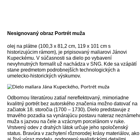
Nesignovaný obraz Portrét muža
olej na plátne (100,3 x 81,2 cm, 119 x 101 cm s
historizujúcim rámom), je pripisovaný maliarovi Jánovi
Kupeckému. V súčasnosti sa dielo po vybavení
nevyhnutných formalít už nachádza v SNG. Kde sa vzápätí
stane predmetom podrobnejších technologických a
umelecko-historických výskumov.
Odbornou literatúrou zatiaľ nereflektovaný, mimoriadne
kvalitný portrét bez autorského značenia možno datovať na
začiatok 18. storočia (1700 – 1730). Dielo predstavuje z
tmavého pozadia sa vynárajúcu postavu nateraz neznámeh
muža s jazvou na čele a vzácnym porcelánom v ruke.
Vrstvený odev z drahých látok určuje jeho spoločenský
status. Bravúra v zachytení rôznorodej krásy materiálov, ako
aj živý výraz modelu, podporený realistickými detailmi,