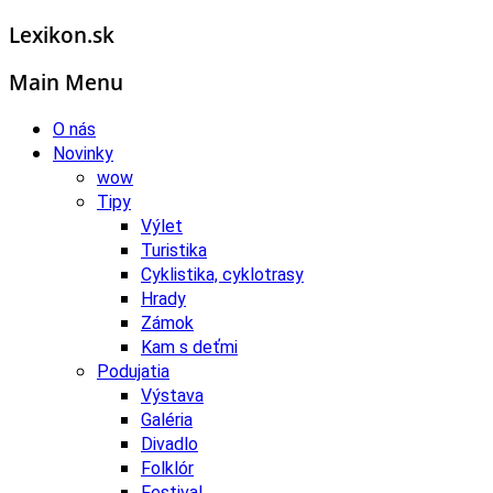
Lexikon.sk
Main Menu
O nás
Novinky
wow
Tipy
Výlet
Turistika
Cyklistika, cyklotrasy
Hrady
Zámok
Kam s deťmi
Podujatia
Výstava
Galéria
Divadlo
Folklór
Festival