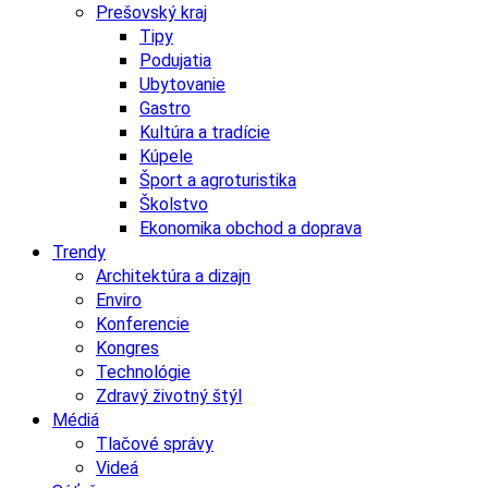
Prešovský kraj
Tipy
Podujatia
Ubytovanie
Gastro
Kultúra a tradície
Kúpele
Šport a agroturistika
Školstvo
Ekonomika obchod a doprava
Trendy
Architektúra a dizajn
Enviro
Konferencie
Kongres
Technológie
Zdravý životný štýl
Médiá
Tlačové správy
Videá