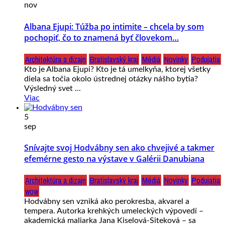
nov
Albana Ejupi: Túžba po intimite – chcela by som
pochopiť, čo to znamená byť človekom…
Architektúra a dizajn
Bratislavský kraj
Médiá
Novinky
Podujatia
Kto je Albana Ejupi? Kto je tá umelkyňa, ktorej všetky
diela sa točia okolo ústrednej otázky nášho bytia?
Výsledný svet ...
Viac
5
sep
Snívajte svoj Hodvábny sen ako chvejivé a takmer
efemérne gesto na výstave v Galérii Danubiana
Architektúra a dizajn
Bratislavský kraj
Médiá
Novinky
Podujatia
wow
Hodvábny sen vzniká ako perokresba, akvarel a
tempera. Autorka krehkých umeleckých výpovedí –
akademická maliarka Jana Kiselová-Siteková – sa