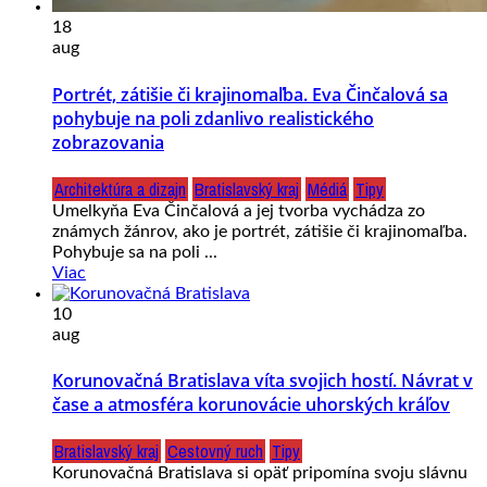
18
aug
Portrét, zátišie či krajinomaľba. Eva Činčalová sa
pohybuje na poli zdanlivo realistického
zobrazovania
Architektúra a dizajn
Bratislavský kraj
Médiá
Tipy
Umelkyňa Eva Činčalová a jej tvorba vychádza zo
známych žánrov, ako je portrét, zátišie či krajinomaľba.
Pohybuje sa na poli ...
Viac
10
aug
Korunovačná Bratislava víta svojich hostí. Návrat v
čase a atmosféra korunovácie uhorských kráľov
Bratislavský kraj
Cestovný ruch
Tipy
Korunovačná Bratislava si opäť pripomína svoju slávnu