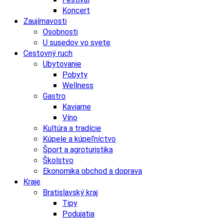
Koncert
Zaujímavosti
Osobnosti
U susedov vo svete
Cestovný ruch
Ubytovanie
Pobyty
Wellness
Gastro
Kaviarne
Víno
Kultúra a tradície
Kúpele a kúpeľníctvo
Šport a agroturistika
Školstvo
Ekonomika obchod a doprava
Kraje
Bratislavský kraj
Tipy
Podujatia