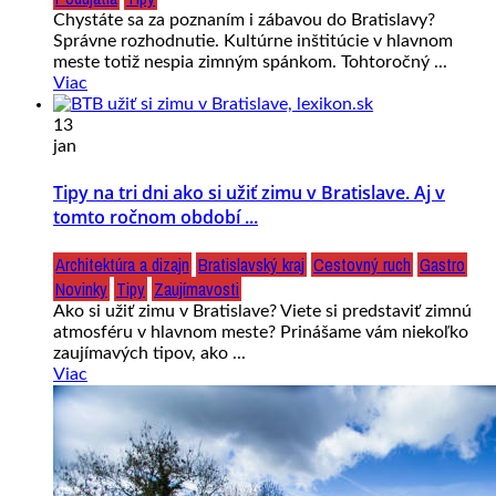
Chystáte sa za poznaním i zábavou do Bratislavy?
Správne rozhodnutie. Kultúrne inštitúcie v hlavnom
meste totiž nespia zimným spánkom. Tohtoročný ...
Viac
13
jan
Tipy na tri dni ako si užiť zimu v Bratislave. Aj v
tomto ročnom období ...
Architektúra a dizajn
Bratislavský kraj
Cestovný ruch
Gastro
Novinky
Tipy
Zaujímavosti
Ako si užiť zimu v Bratislave? Viete si predstaviť zimnú
atmosféru v hlavnom meste? Prinášame vám niekoľko
zaujímavých tipov, ako ...
Viac