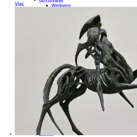
Viac
Wellness
Gastro
Víno
Kultúra a tradície
Šport a agroturistika
Školstvo
Ekonomika obchod a doprava
Žilinský kraj
Tipy
Výlet
Turistika
Cyklistika
Hrady
Podujatia
Výstava
Galéria
Festival
Folklór
Koncert
Ubytovanie
Pobyty
Wellness
Gastro