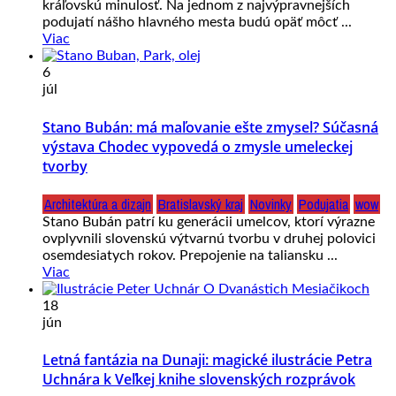
kráľovskú minulosť. Na jednom z najvýpravnejších
podujatí nášho hlavného mesta budú opäť môcť ...
Viac
6
júl
Stano Bubán: má maľovanie ešte zmysel? Súčasná
výstava Chodec vypovedá o zmysle umeleckej
tvorby
Architektúra a dizajn
Bratislavský kraj
Novinky
Podujatia
wow
Stano Bubán patrí ku generácii umelcov, ktorí výrazne
ovplyvnili slovenskú výtvarnú tvorbu v druhej polovici
osemdesiatych rokov. Prepojenie na taliansku ...
Viac
18
jún
Letná fantázia na Dunaji: magické ilustrácie Petra
Uchnára k Veľkej knihe slovenských rozprávok