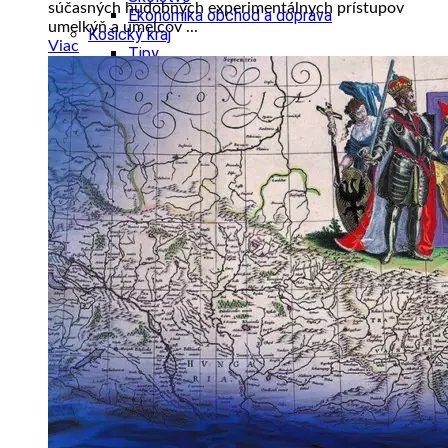
súčasných hudobných experimentálnych prístupov
Ekonomika obchod a doprava
umelkýň a umelcov ...
Košický kraj
Viac
Tipy
Výlet
Turistika
Cyklistika
Hrady
Podujatia
Výstava
Galéria
Divadlo
Folklór
Fašiangy
Ubytovanie
Pobyty
Gastro
Kaviarne
Víno
Kultúra a tradície
Šport a agroturistika
Školstvo
Ekonomika obchod a doprava
Prešovský kraj