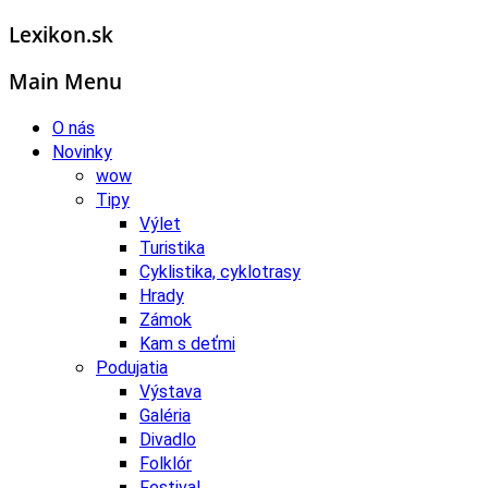
Lexikon.sk
Main Menu
O nás
Novinky
wow
Tipy
Výlet
Turistika
Cyklistika, cyklotrasy
Hrady
Zámok
Kam s deťmi
Podujatia
Výstava
Galéria
Divadlo
Folklór
Festival