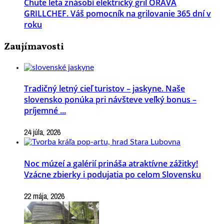
Chute leta znásobí elektrický gril ORAVA
GRILLCHEF. Váš pomocník na grilovanie 365 dní v
roku
Zaujímavosti
Tradičný letný cieľ turistov – jaskyne. Naše
slovensko ponúka pri návšteve veľký bonus –
príjemné ...
24 júla, 2026
Noc múzeí a galérií prináša atraktívne zážitky!
Vzácne zbierky i podujatia po celom Slovensku
22 mája, 2026