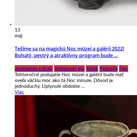
13
máj
Tešíme sa na magickú Noc múzeí a galérií 2022!
Bohatý, pestrý a atraktívny program bude ...
Architektúra a dizajn
Bratislavský kraj
Médiá
Podujatia
Tipy
Tohtoročné podujatie Noc múzeí a galérií bude mať
oveľa väčšiu moc ako tá Noc minule. Dôvod je
jednoduchý. Uplynulé obdobie ...
Viac