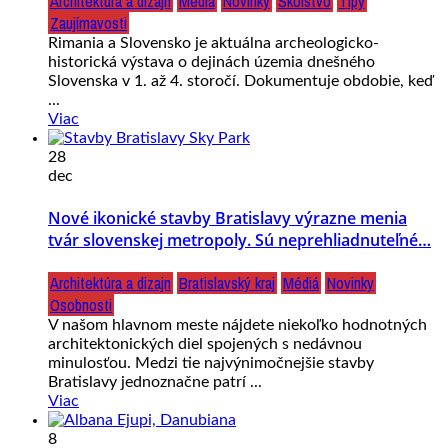
Architektúra a dizajn
Médiá
Novinky
Školstvo
Tipy
Zaujímavosti
Rimania a Slovensko je aktuálna archeologicko-
historická výstava o dejinách územia dnešného
Slovenska v 1. až 4. storočí. Dokumentuje obdobie, keď
...
Viac
28
dec
Nové ikonické stavby Bratislavy výrazne menia
tvár slovenskej metropoly. Sú neprehliadnuteľné…
Architektúra a dizajn
Bratislavský kraj
Médiá
Novinky
Osobnosti
V našom hlavnom meste nájdete niekoľko hodnotných
architektonických diel spojených s nedávnou
minulosťou. Medzi tie najvýnimočnejšie stavby
Bratislavy jednoznačne patrí ...
Viac
8