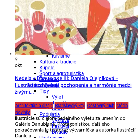
Cyklistika
Hrady
Zámok
Podujatia
Výstava
Festival
Ubytovanie
Wellness
Gastro
Kaviarne
9
Kultúra a tradície
okt
Kúpele
Šport a agroturistika
Nedeľa v Danubiane III: Daniela Olejníková –
Školstvo
Ilustrácie o hľadaní pochopenia a harmónie medzi
Nitriansky kraj
Tipy
živými…
Výlet
Turistika
Architektúra a dizajn
Bratislavský kraj
Cestovný ruch
Médiá
Hrady
Novinky
Podujatia
Ilustrácie sú cieľom nedeľného výletu za umením do
Výstava
Galérie Danubiana. Protagonistkou ďalšieho
Festival
pokračovania je tentoraz výtvarníčka a autorka ilustrácií
Divadlo
Daniela ...
Ubytovanie