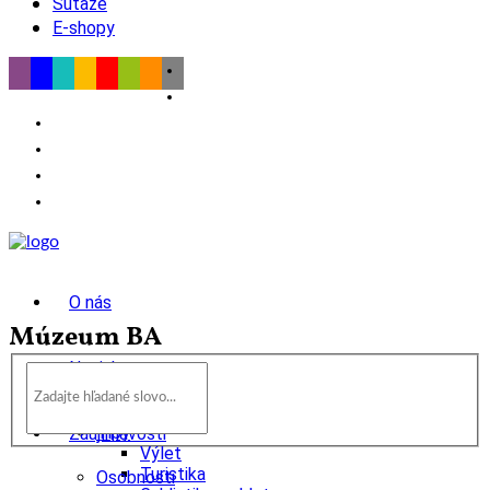
Súťaže
E-shopy
O nás
Múzeum BA
Novinky
wow
Tipy
Zaujímavosti
Výlet
Turistika
Osobnosti