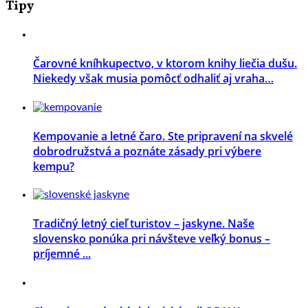
Tipy
Čarovné kníhkupectvo, v ktorom knihy liečia dušu.
Niekedy však musia pomôcť odhaliť aj vraha…
Kempovanie a letné čaro. Ste pripravení na skvelé
dobrodružstvá a poznáte zásady pri výbere
kempu?
Tradičný letný cieľ turistov – jaskyne. Naše
slovensko ponúka pri návšteve veľký bonus –
príjemné ...