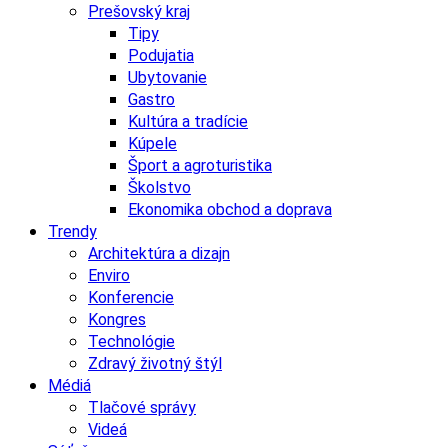
Prešovský kraj
Tipy
Podujatia
Ubytovanie
Gastro
Kultúra a tradície
Kúpele
Šport a agroturistika
Školstvo
Ekonomika obchod a doprava
Trendy
Architektúra a dizajn
Enviro
Konferencie
Kongres
Technológie
Zdravý životný štýl
Médiá
Tlačové správy
Videá