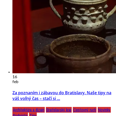
16
feb
Za poznaním i zábavou do Bratislavy. Naše tipy na
váš voľný čas – stačí si ...
Architektúra a dizajn
Bratislavský kraj
Cestovný ruch
Novinky
Podujatia
Tipy