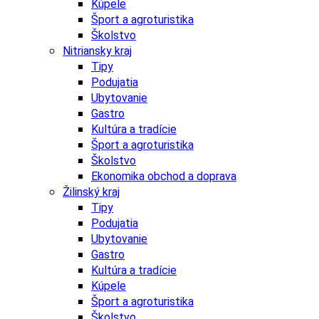
Kúpele
Šport a agroturistika
Školstvo
Nitriansky kraj
Tipy
Podujatia
Ubytovanie
Gastro
Kultúra a tradície
Šport a agroturistika
Školstvo
Ekonomika obchod a doprava
Žilinský kraj
Tipy
Podujatia
Ubytovanie
Gastro
Kultúra a tradície
Kúpele
Šport a agroturistika
Školstvo