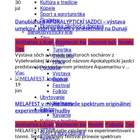
Kultúra a tradície
30
Kúpele
júl
Šport a agroturistika
Školstvo
Danubiana a APOKALYPTICKÍ JAZDCI – výstava
Ekonomika obchod a doprava
umelcov, ktorí sa stretli v priesečníku na Dunaji
Banskobystrický kraj
Tipy
Architektúra a dizajn
Bratislavský kraj
Cestovný ruch
Novinky
Výlet
Tipy
Turistika
Výstava sôch a kresieb od štyroch sochárov z
Cyklistika
Vyšehradskej štvorky pod názvom Apokalyptickí jazdci
Hrady
predstavuje vo výstavnom priestore Aquamarinu v ...
Podujatia
Viac
Výstava
Galéria
19
Festival
jún
Folklór
Ubytovanie
Wellness
MELAFEST v mlyne namelie spektrum originálnej
Gastro
experimentálnej hudby
Kaviarne
Kultúra a tradície
Architektúra a dizajn
Bratislavský kraj
Novinky
Podujatia
Tipy
Kúpele
MELAFEST je podujatie založené na experimentovaní s
Šport a agroturistika
tónmi. Tento ojedinelý festival prinesie spektrum
Školstvo