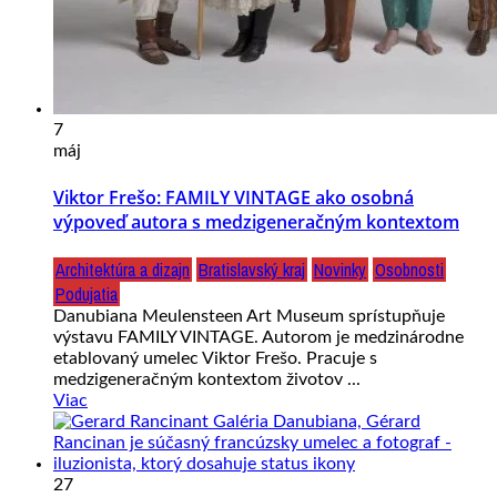
7
máj
Viktor Frešo: FAMILY VINTAGE ako osobná
výpoveď autora s medzigeneračným kontextom
Architektúra a dizajn
Bratislavský kraj
Novinky
Osobnosti
Podujatia
Danubiana Meulensteen Art Museum sprístupňuje
výstavu FAMILY VINTAGE. Autorom je medzinárodne
etablovaný umelec Viktor Frešo. Pracuje s
medzigeneračným kontextom životov ...
Viac
27