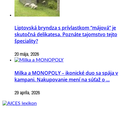
Liptovská bryndza s prívlastkom “májová” je
skutočná delikatesa. Poznáte tajomstvo tejto
špeciality?
20 mája, 2026
Milka a MONOPOLY – ikonické duo sa spája v
kampani. Nakupovanie mení na súťaž o ...
29 apríla, 2026