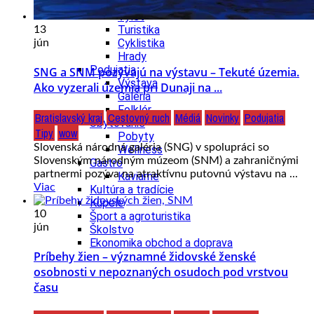
Tipy
Výlet
Turistika
13
Cyklistika
jún
Hrady
Podujatia
SNG a SNM pozývajú na výstavu – Tekuté územia.
Výstava
Ako vyzerali územia pri Dunaji na ...
Galéria
Folklór
Bratislavský kraj
Cestovný ruch
Médiá
Novinky
Podujatia
Ubytovanie
Tipy
wow
Pobyty
Slovenská národná galéria (SNG) v spolupráci so
Wellness
Slovenským národným múzeom (SNM) a zahraničnými
Gastro
partnermi pozýva na atraktívnu putovnú výstavu na ...
Kaviarne
Viac
Kultúra a tradície
Kúpele
10
Šport a agroturistika
jún
Školstvo
Ekonomika obchod a doprava
Príbehy žien – významné židovské ženské
osobnosti v nepoznaných osudoch pod vrstvou
času