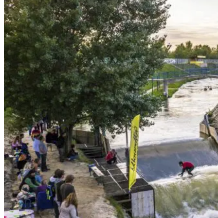
Wellness
Gastro
Víno
Kultúra a tradície
Šport a agroturistika
Školstvo
Ekonomika obchod a doprava
Žilinský kraj
Tipy
Výlet
Turistika
Cyklistika
Hrady
Podujatia
Výstava
Galéria
Festival
Folklór
Koncert
Ubytovanie
Pobyty
Wellness
Gastro