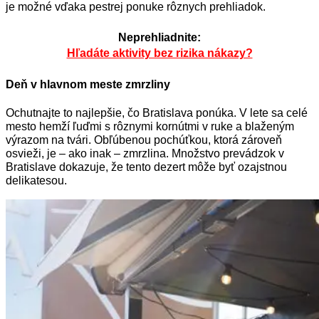
je možné vďaka pestrej ponuke rôznych prehliadok.
Neprehliadnite:
Hľadáte aktivity bez rizika nákazy?
Deň v hlavnom meste zmrzliny
Ochutnajte to najlepšie, čo Bratislava ponúka. V lete sa celé
mesto hemží ľuďmi s rôznymi kornútmi v ruke a blaženým
výrazom na tvári. Obľúbenou pochúťkou, ktorá zároveň
osvieži, je – ako inak – zmrzlina. Množstvo prevádzok v
Bratislave dokazuje, že tento dezert môže byť ozajstnou
delikatesou.