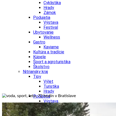
Cyklistika
Hrady
Zámok
Podujatia
Výstava
Festival
Ubytovanie
Wellness
Gastro
Kaviarne
Kultúra a tradície
Kúpele
Šport a agroturistika
Školstvo
Nitriansky kraj
Tipy
Výlet
Turistika
Hrady
Podujatia
Výstava
Festival
Divadlo
Ubytovanie