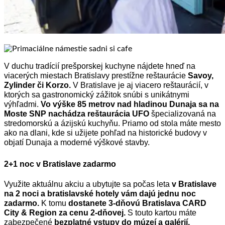
V duchu tradícií prešporskej kuchyne nájdete hneď na
viacerých miestach Bratislavy prestížne reštaurácie
Savoy,
Zylinder či Korzo.
V Bratislave je aj viacero reštaurácií, v
ktorých sa gastronomický zážitok snúbi s unikátnymi
výhľadmi.
Vo výške 85 metrov nad hladinou Dunaja sa na
Moste SNP nachádza reštaurácia UFO
špecializovaná na
stredomorskú a ázijskú kuchyňu. Priamo od stola máte mesto
ako na dlani, kde si užijete pohľad na historické budovy v
objatí Dunaja a moderné výškové stavby.
2+1 noc v Bratislave zadarmo
Využite aktuálnu akciu a ubytujte sa počas leta
v Bratislave
na 2 noci a bratislavské hotely vám dajú jednu noc
zadarmo.
K tomu
dostanete 3-dňovú Bratislava CARD
City & Region za cenu 2-dňovej.
S touto kartou máte
zabezpečené
bezplatné vstupy do múzeí a galérií,