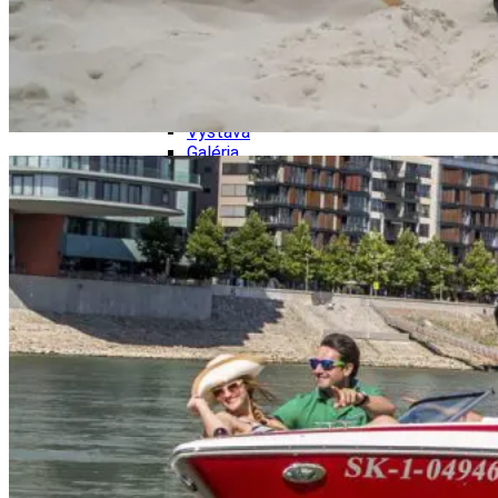
Tipy
Výlet
Turistika
Cyklistika
Hrady
Podujatia
Výstava
Galéria
Folklór
Ubytovanie
Pobyty
Wellness
Gastro
Kaviarne
Kultúra a tradície
Kúpele
Šport a agroturistika
Školstvo
Ekonomika obchod a doprava