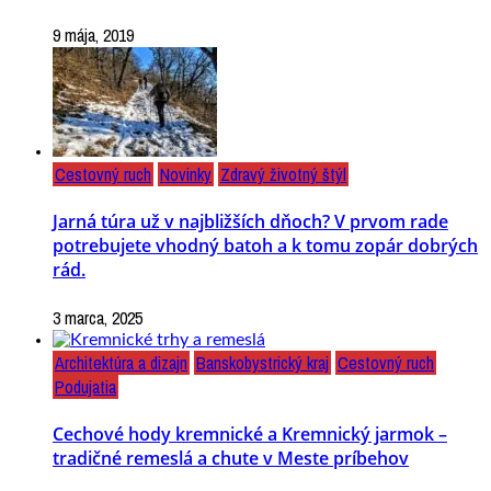
9 mája, 2019
Cestovný ruch
Novinky
Zdravý životný štýl
Jarná túra už v najbližších dňoch? V prvom rade
potrebujete vhodný batoh a k tomu zopár dobrých
rád.
3 marca, 2025
Architektúra a dizajn
Banskobystrický kraj
Cestovný ruch
Podujatia
Cechové hody kremnické a Kremnický jarmok –
tradičné remeslá a chute v Meste príbehov