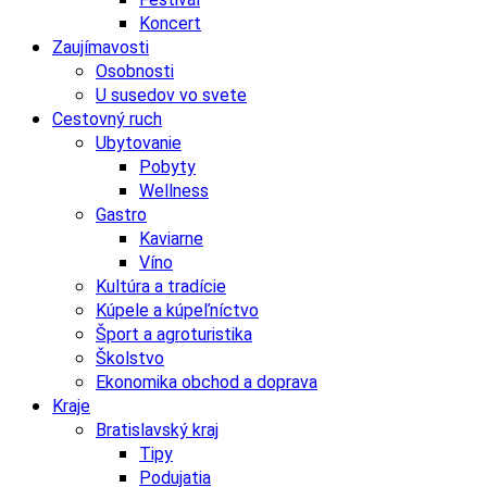
Koncert
Zaujímavosti
Osobnosti
U susedov vo svete
Cestovný ruch
Ubytovanie
Pobyty
Wellness
Gastro
Kaviarne
Víno
Kultúra a tradície
Kúpele a kúpeľníctvo
Šport a agroturistika
Školstvo
Ekonomika obchod a doprava
Kraje
Bratislavský kraj
Tipy
Podujatia