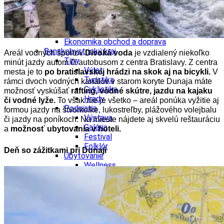
Kultúra a tradície
Kúpele
Šport a agroturistika
Školstvo
Ekonomika obchod a doprava
Banskobystrický kraj
Areál vodných športov
Divoká voda
je vzdialený niekoľko
Tipy
minút jazdy autom či autobusom z centra Bratislavy. Z centra
Výlet
mesta je to
po bratislavskej hrádzi na skok aj na bicykli.
V
Turistika
rámci dvoch vodných kanálov v starom koryte Dunaja máte
Cyklistika
možnosť vyskúšať
rafting, vodné skútre, jazdu na kajaku
Hrady
či vodné lyže.
To však nie je všetko – areál ponúka vyžitie aj
Podujatia
formou jazdy na štvorkolke, lukostreľby, plážového volejbalu
Výstava
či jazdy na poníkoch. Na mieste nájdete aj skvelú reštauráciu
Galéria
a
možnosť ubytovania v hoteli.
Festival
Folklór
Deň so zážitkami pri Dunaji
Ubytovanie
Wellness
Gastro
Kaviarne
Kultúra a tradície
Kúpele
Šport a agroturistika
Školstvo