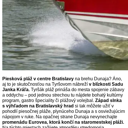
Piesková pláž v centre Bratislavy
na brehu Dunaja? Áno,
aj to je skutočnosťou na Tyršovom nábreží
v blízkosti Sadu
Janka Kráľa.
Tyršák pláž prináša do mesta spojenie zábavy
a oddychu – pod jednou strechou tu nájdete bohatý kultúrny
program, gastro špeciality či plážový volejbal.
Západ slnka
s výhľadom na Bratislavský hrad
si tak môžete užiť v
pohodlí piesočnej pláže, plynúceho Dunaja a s osviežujúcim
nápojom v ruke. Na opačnej strane Dunaja nevynechajte
promenádu Eurovea, ktorá končí na staromestskej pláži.
Na týchto miestach zažijete atmosféru stredomoria.