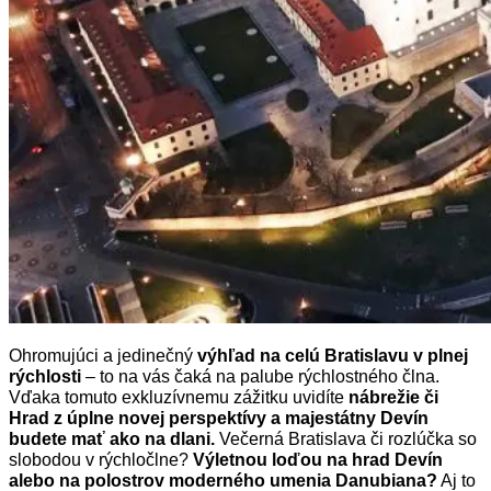
Ohromujúci a jedinečný
výhľad na celú Bratislavu v plnej
rýchlosti
– to na vás čaká na palube rýchlostného člna.
Vďaka tomuto exkluzívnemu zážitku uvidíte
nábrežie či
Hrad z úplne novej perspektívy a majestátny Devín
budete mať ako na dlani.
Večerná Bratislava či rozlúčka so
slobodou v rýchločlne?
Výletnou loďou na hrad Devín
alebo na
polost
rov
moderného umenia Danubiana?
Aj to