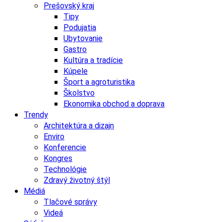
Prešovský kraj
Tipy
Podujatia
Ubytovanie
Gastro
Kultúra a tradície
Kúpele
Šport a agroturistika
Školstvo
Ekonomika obchod a doprava
Trendy
Architektúra a dizajn
Enviro
Konferencie
Kongres
Technológie
Zdravý životný štýl
Médiá
Tlačové správy
Videá