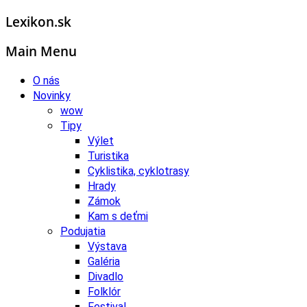
Lexikon.sk
Main Menu
O nás
Novinky
wow
Tipy
Výlet
Turistika
Cyklistika, cyklotrasy
Hrady
Zámok
Kam s deťmi
Podujatia
Výstava
Galéria
Divadlo
Folklór
Festival