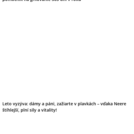
Leto vyzýva: dámy a páni, zažiarte v plavkách – vďaka Neere
štíhlejší, plní sily a vitality!