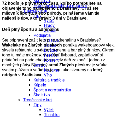
Školstvo
72 hodín je práve toľko času, koľko potrebujete na
Ekonomika obchod a doprava
objavenie toho najlepšieho z Bratislavy. Či už ste
Trnavský kraj
milovník športu, alebo prírody, prinášame vám tie
Tipy
najlepšie tipy, ako stráviť 3 dni v Bratislave.
Výlet
Hrady
Deň plný športu a adrenalínu
Zámok
Podujatia
Ste pripravení zažiť leto plné adrenalínu v Bratislave?
Výstava
Wakelake
na Zlatých pieskoch
ponúka wakeboardový vlek,
Galéria
skvelú reštauráciu s denným menu a bar plný drinkov. Okrem
Divadlo
toho tu máte možnosť vyskúšať flyboard, zapádlovať si
Festival
priateľmi na paddleboarde a celý deň zakončiť jednou z
Koncert
mnohých párty. Samotný
areál Zlatých pieskov
je vďaka
Gastro
svojim plážam a veľkému jazeru ako stvorený na
letný
Kaviarne
oddych v Bratislave.
Víno
Kultúra a tradície
Kúpele
Šport a agroturistika
Školstvo
Trenčiansky kraj
Tipy
Výlet
Turistika