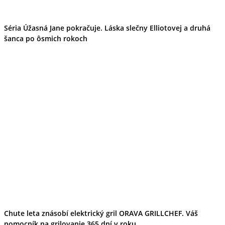
Séria Úžasná Jane pokračuje. Láska slečny Elliotovej a druhá
šanca po ôsmich rokoch
Chute leta znásobí elektrický gril ORAVA GRILLCHEF. Váš
pomocník na grilovanie 365 dní v roku