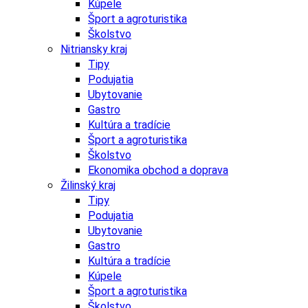
Kúpele
Šport a agroturistika
Školstvo
Nitriansky kraj
Tipy
Podujatia
Ubytovanie
Gastro
Kultúra a tradície
Šport a agroturistika
Školstvo
Ekonomika obchod a doprava
Žilinský kraj
Tipy
Podujatia
Ubytovanie
Gastro
Kultúra a tradície
Kúpele
Šport a agroturistika
Školstvo