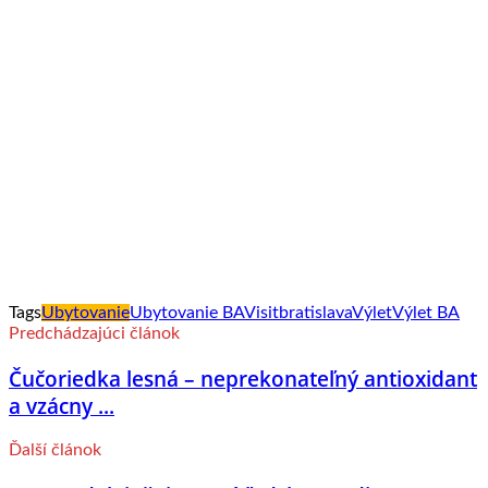
Tags
Ubytovanie
Ubytovanie BA
Visitbratislava
Výlet
Výlet BA
Predchádzajúci článok
Čučoriedka lesná – neprekonateľný antioxidant
a vzácny ...
Ďalší článok