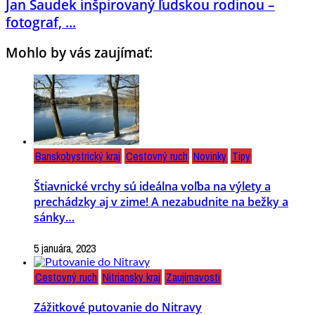
Jan Saudek inšpirovaný ľudskou rodinou –
fotograf, ...
Mohlo by vás zaujímať:
Banskobystrický kraj
Cestovný ruch
Novinky
Tipy
Štiavnické vrchy sú ideálna voľba na výlety a
prechádzky aj v zime! A nezabudnite na bežky a
sánky…
5 januára, 2023
Cestovný ruch
Nitriansky kraj
Zaujímavosti
Zážitkové putovanie do Nitravy