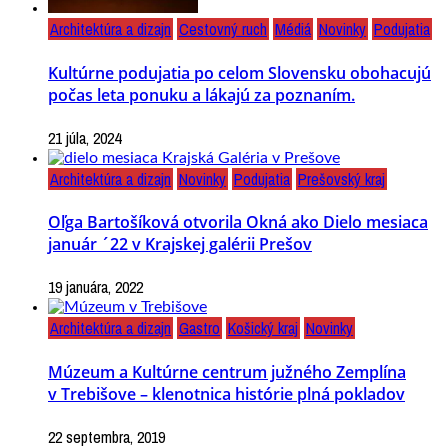
Architektúra a dizajn
Cestovný ruch
Médiá
Novinky
Podujatia
Kultúrne podujatia po celom Slovensku obohacujú
počas leta ponuku a lákajú za poznaním.
21 júla, 2024
Architektúra a dizajn
Novinky
Podujatia
Prešovský kraj
Oľga Bartošíková otvorila Okná ako Dielo mesiaca
január ´22 v Krajskej galérii Prešov
19 januára, 2022
Architektúra a dizajn
Gastro
Košický kraj
Novinky
Múzeum a Kultúrne centrum južného Zemplína
v Trebišove – klenotnica histórie plná pokladov
22 septembra, 2019