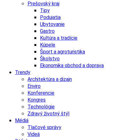
Prešovský kraj
Tipy
Podujatia
Ubytovanie
Gastro
Kultúra a tradície
Kúpele
Šport a agroturistika
Školstvo
Ekonomika obchod a doprava
Trendy
Architektúra a dizajn
Enviro
Konferencie
Kongres
Technológie
Zdravý životný štýl
Médiá
Tlačové správy
Videá