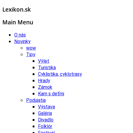
Lexikon.sk
Main Menu
O nás
Novinky
wow
Tipy
Výlet
Turistika
Cyklistika, cyklotrasy
Hrady
Zámok
Kam s deťmi
Podujatia
Výstava
Galéria
Divadlo
Folklór
Festival