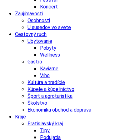
Koncert
Zaujímavosti
Osobnosti
U susedov vo svete
Cestovný ruch
Ubytovanie
Pobyty
Wellness
Gastro
Kaviarne
Víno
Kultúra a tradície
Kúpele a kúpeľníctvo
Šport a agroturistika
Školstvo
Ekonomika obchod a doprava
Kraje
Bratislavský kraj
Tipy
Podujatia