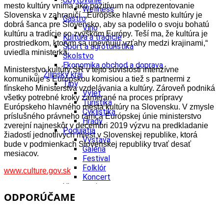
mesto kultúry vníma ako pozitívum na odprezentovanie
Wellness
Slovenska v zahraničí. „Európske hlavné mesto kultúry je
Gastro
dobrá šanca pre Slovensko, aby sa podelilo o svoju bohatú
Víno
kultúru a tradície so zvyškom Európy. Teší ma, že kultúra je
Kultúra a tradície
prostriedkom, ktorým sa upevňujú vzťahy medzi krajinami,“
Šport a agroturistika
uviedla ministerka.
Školstvo
Ekonomika obchod a doprava
Ministerstvo kultúry SR v tejto súvislosti intenzívne
Žilinský kraj
komunikuje s Európskou komisiou a tiež s partnermi z
Tipy
fínskeho Ministerstva vzdelávania a kultúry. Zároveň podniká
Výlet
všetky potrebné kroky zamerané na proces prípravy
Turistika
Európskeho hlavného mesta kultúry na Slovensku. V zmysle
Cyklistika
príslušného právneho rámca Európskej únie ministerstvo
Hrady
zverejní najneskôr v decembri 2019 výzvu na predkladanie
Podujatia
žiadostí jednotlivých miest v Slovenskej republike, ktorá
Výstava
bude v podmienkach Slovenskej republiky trvať desať
Galéria
mesiacov.
Festival
Folklór
www.culture.gov.sk
Koncert
Ubytovanie
ODPORÚČAME
Pobyty
Wellness
Gastro