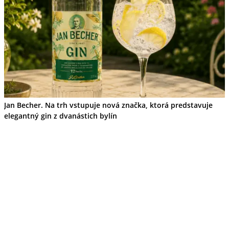
Ekonomika obchod a doprava
Košický kraj
Tipy
Výlet
Turistika
Cyklistika
Hrady
Podujatia
Výstava
Galéria
Jan Becher. Na trh vstupuje nová značka, ktorá predstavuje
Divadlo
Folklór
elegantný gin z dvanástich bylín
Fašiangy
Ubytovanie
Pobyty
Gastro
Kaviarne
Víno
Kultúra a tradície
Šport a agroturistika
Školstvo
Ekonomika obchod a doprava
Prešovský kraj