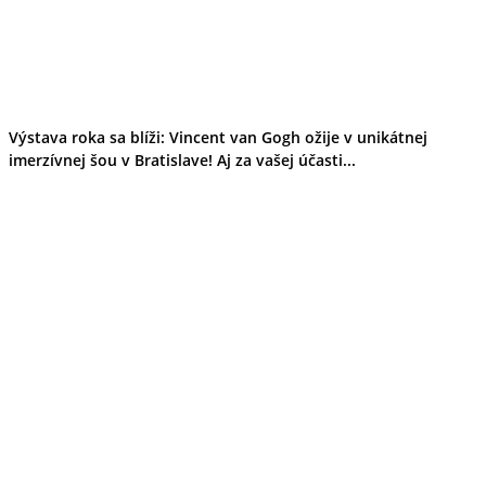
Tipy
Výlet
Turistika
Cyklistika
Hrady
Podujatia
Výstava
Výstava roka sa blíži: Vincent van Gogh ožije v unikátnej
Galéria
imerzívnej šou v Bratislave! Aj za vašej účasti...
Folklór
Ubytovanie
Pobyty
Wellness
Gastro
Kaviarne
Kultúra a tradície
Kúpele
Šport a agroturistika
Školstvo
Ekonomika obchod a doprava