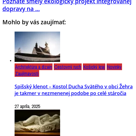
Poznáte smelý ekologický projekt integrovanej
dopravy na ...
Mohlo by vás zaujímať:
Architektúra a dizajn
Cestovný ruch
Košický kraj
Novinky
Zaujímavosti
Spišský klenot – Kostol Ducha Svätého v obci Žehra
je takmer v nezmenenej podobe po celé stáročia
27 apríla, 2025