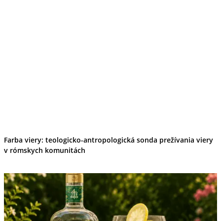
Kultúra a tradície
Kúpele
Šport a agroturistika
Školstvo
Ekonomika obchod a doprava
Banskobystrický kraj
Tipy
Výlet
Turistika
Cyklistika
Hrady
Podujatia
Výstava
Galéria
Festival
Farba viery: teologicko-antropologická sonda prežívania viery
Folklór
v rómskych komunitách
Ubytovanie
Wellness
Gastro
Kaviarne
Kultúra a tradície
Kúpele
Šport a agroturistika
Školstvo