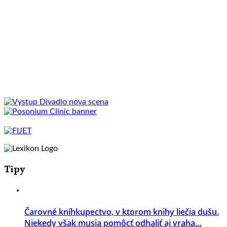
Tipy
Čarovné kníhkupectvo, v ktorom knihy liečia dušu.
Niekedy však musia pomôcť odhaliť aj vraha…