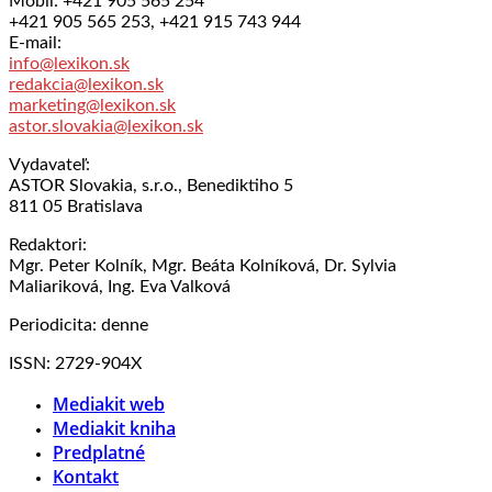
Mobil: +421 905 565 254
+421 905 565 253, +421 915 743 944
E-mail:
info@lexikon.sk
redakcia@lexikon.sk
marketing@lexikon.sk
astor.slovakia@lexikon.sk
Vydavateľ:
ASTOR Slovakia, s.r.o., Benediktiho 5
811 05 Bratislava
Redaktori:
Mgr. Peter Kolník, Mgr. Beáta Kolníková, Dr. Sylvia
Maliariková, Ing. Eva Valková
Periodicita: denne
ISSN: 2729-904X
Mediakit web
Mediakit kniha
Predplatné
Kontakt