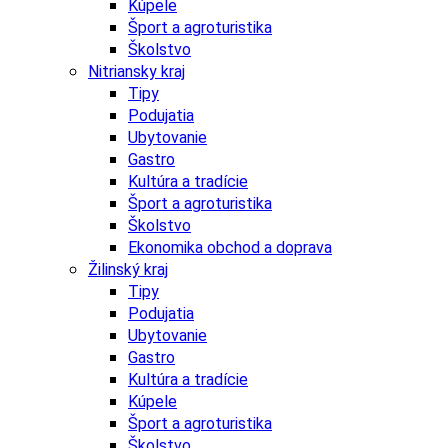
Kúpele
Šport a agroturistika
Školstvo
Nitriansky kraj
Tipy
Podujatia
Ubytovanie
Gastro
Kultúra a tradície
Šport a agroturistika
Školstvo
Ekonomika obchod a doprava
Žilinský kraj
Tipy
Podujatia
Ubytovanie
Gastro
Kultúra a tradície
Kúpele
Šport a agroturistika
Školstvo