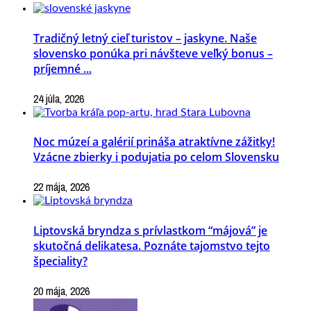
Tradičný letný cieľ turistov – jaskyne. Naše
slovensko ponúka pri návšteve veľký bonus –
príjemné ...
24 júla, 2026
Noc múzeí a galérií prináša atraktívne zážitky!
Vzácne zbierky i podujatia po celom Slovensku
22 mája, 2026
Liptovská bryndza s prívlastkom “májová” je
skutočná delikatesa. Poznáte tajomstvo tejto
špeciality?
20 mája, 2026