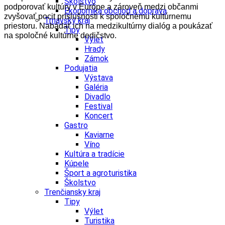
Školstvo
podporovať kultúry v Európe a zároveň medzi občanmi
Ekonomika obchod a doprava
zvyšovať pocit príslušnosti k spoločnému kultúrnemu
Trnavský kraj
priestoru. Nabádať ich na medzikultúrny dialóg a poukázať
Tipy
na spoločné kultúrne dedičstvo.
Výlet
Hrady
Zámok
Podujatia
Výstava
Galéria
Divadlo
Festival
Koncert
Gastro
Kaviarne
Víno
Kultúra a tradície
Kúpele
Šport a agroturistika
Školstvo
Trenčiansky kraj
Tipy
Výlet
Turistika