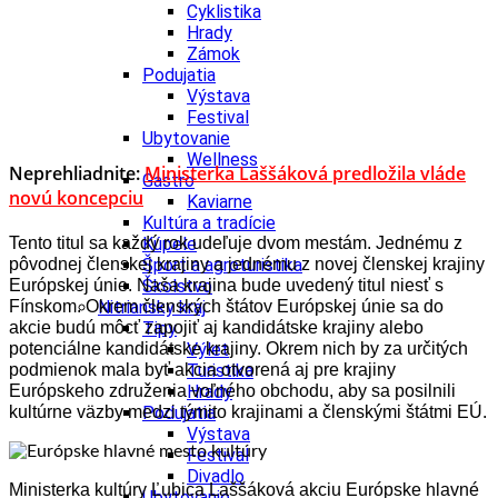
Cyklistika
Hrady
Zámok
Podujatia
Výstava
Festival
Ubytovanie
Wellness
Neprehliadnite:
Ministerka Laššáková predložila vláde
Gastro
novú koncepciu
Kaviarne
Kultúra a tradície
Kúpele
Tento titul sa každý rok udeľuje dvom mestám. Jednému z
Šport a agroturistika
pôvodnej členskej krajiny a jednému z novej členskej krajiny
Školstvo
Európskej únie. Naša krajina bude uvedený titul niesť s
Nitriansky kraj
Fínskom. Okrem členských štátov Európskej únie sa do
Tipy
akcie budú môcť zapojiť aj kandidátske krajiny alebo
Výlet
potenciálne kandidátske krajiny. Okrem nich by za určitých
Turistika
podmienok mala byť akcia otvorená aj pre krajiny
Hrady
Európskeho združenia voľného obchodu, aby sa posilnili
Podujatia
kultúrne väzby medzi týmito krajinami a členskými štátmi EÚ.
Výstava
Festival
Divadlo
Ministerka kultúry Ľubica Laššáková akciu Európske hlavné
Ubytovanie