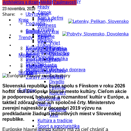
Cyklistika, cyklotrasy
Architektúra a dizajn
Médiá
Zaujímavosti
U susedov vo svete
Cestovný ruch
Hrady
23 novembra, 2019
Zámok
Ubytovanie
Share:
Kam s deťmi
Pobyty
Kraje
Podujatia
Wellness
Výstava
Gastro
Bratislavský kraj
Galéria
Kaviarne
Tipy
Trendy
Divadlo
Víno
Výlet
Folklór
Kultúra a tradície
Turistika
Architektúra a dizajn
Festival
Kúpele a kúpeľníctvo
Cyklistika
Enviro
Médiá
Koncert
Šport a agroturistika
Hrady
Konferencie
Školstvo
Podujatia
Kongres
Tlačové správy
Ekonomika obchod a doprava
Výstava
Technológie
Videá
Súťaže
Galéria
Zdravý životný štýl
Divadlo
Slovenská republika bude spolu s Fínskom v roku 2026
Festival
E-shopy
hostiť titul Európske hlavné mesto kultúry. Cieľom akcie
Koncert
je podporovať bohatosť a rozmanitosť kultúr v Európe, a
Ubytovanie
taktiež zdôrazňovať ich spoločné črty. M
inisterstvo
Gastro
zverejní najneskôr v decembri 2019 výzvu na
Kaviarne
predkladanie žiadostí jednotlivých miest v Slovenskej
Víno
republike.
Kultúra a tradície
Šport a agroturistika
Európske hlavné mesto kultúry má za cieľ chrániť a