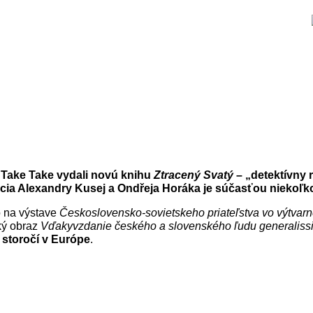
 Take Take vydali novú knihu
Ztracený Svatý
– „detektívny 
cia Alexandry Kusej a Ondřeja Horáka
je súčasťou niekoľ
lo na výstave
Československo-sovietskeho priateľstva vo výtva
ký obraz
Vďakyvzdanie českého a slovenského ľudu generalissi
 storočí v Európe
.