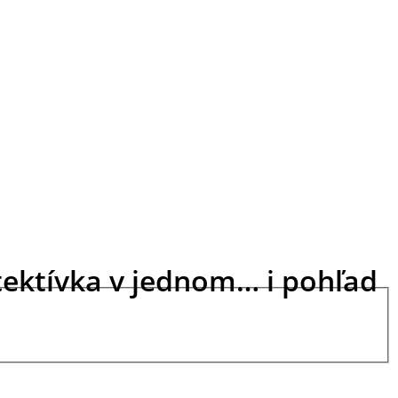
etektívka v jednom… i pohľad