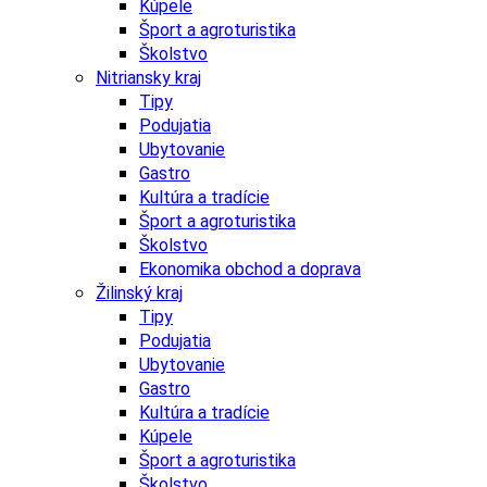
Kúpele
Šport a agroturistika
Školstvo
Nitriansky kraj
Tipy
Podujatia
Ubytovanie
Gastro
Kultúra a tradície
Šport a agroturistika
Školstvo
Ekonomika obchod a doprava
Žilinský kraj
Tipy
Podujatia
Ubytovanie
Gastro
Kultúra a tradície
Kúpele
Šport a agroturistika
Školstvo