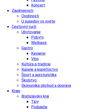
Koncert
Zaujímavosti
Osobnosti
U susedov vo svete
Cestovný ruch
Ubytovanie
Pobyty
Wellness
Gastro
Kaviarne
Víno
Kultúra a tradície
Kúpele a kúpeľníctvo
Šport a agroturistika
Školstvo
Ekonomika obchod a doprava
Kraje
Bratislavský kraj
Tipy
Podujatia