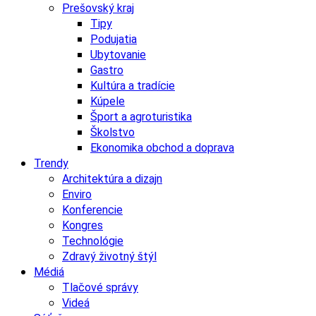
Prešovský kraj
Tipy
Podujatia
Ubytovanie
Gastro
Kultúra a tradície
Kúpele
Šport a agroturistika
Školstvo
Ekonomika obchod a doprava
Trendy
Architektúra a dizajn
Enviro
Konferencie
Kongres
Technológie
Zdravý životný štýl
Médiá
Tlačové správy
Videá