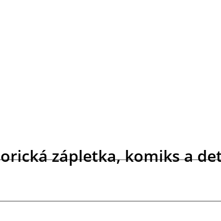
torická zápletka, komiks a d