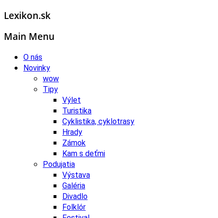
Lexikon.sk
Main Menu
O nás
Novinky
wow
Tipy
Výlet
Turistika
Cyklistika, cyklotrasy
Hrady
Zámok
Kam s deťmi
Podujatia
Výstava
Galéria
Divadlo
Folklór
Festival