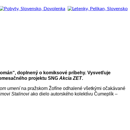
román“, doplnený o komiksové príbehy. Vysvetľuje
komesačného projektu SNG
Akcia ZET
.
rnom umení
na pražskom Žofíne odhalené všetkými očakávané
movi Stalinovi
ako dielo autorského kolektívu Čumeplík –