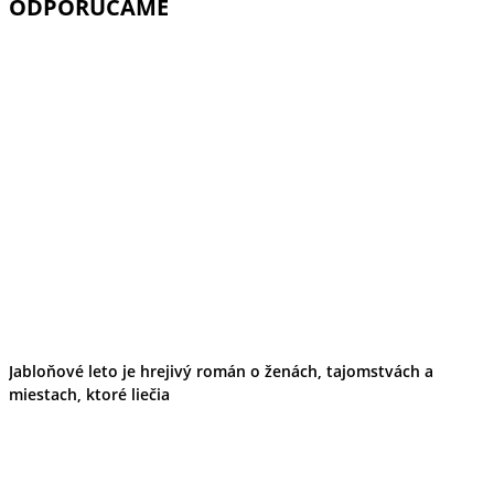
ODPORÚČAME
Tipy
Výlet
Turistika
Cyklistika
Hrady
Podujatia
Výstava
Galéria
Folklór
Ubytovanie
Pobyty
Wellness
Gastro
Kaviarne
Kultúra a tradície
Kúpele
Šport a agroturistika
Školstvo
Jabloňové leto je hrejivý román o ženách, tajomstvách a
Ekonomika obchod a doprava
miestach, ktoré liečia