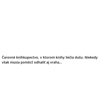
Čarovné kníhkupectvo, v ktorom knihy liečia dušu. Niekedy
však musia pomôcť odhaliť aj vraha...