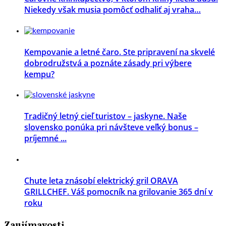
Niekedy však musia pomôcť odhaliť aj vraha…
Kempovanie a letné čaro. Ste pripravení na skvelé
dobrodružstvá a poznáte zásady pri výbere
kempu?
Tradičný letný cieľ turistov – jaskyne. Naše
slovensko ponúka pri návšteve veľký bonus –
príjemné ...
Chute leta znásobí elektrický gril ORAVA
GRILLCHEF. Váš pomocník na grilovanie 365 dní v
roku
Zaujímavosti