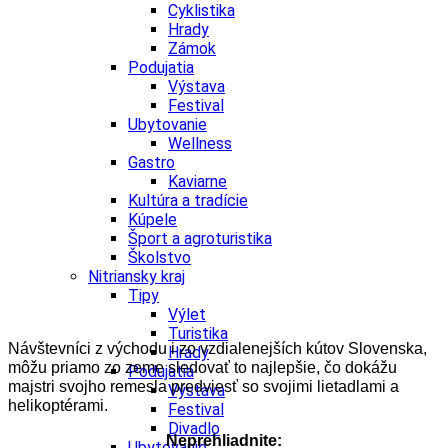
Cyklistika
Hrady
Zámok
Podujatia
Výstava
Festival
Ubytovanie
Wellness
Gastro
Kaviarne
Kultúra a tradície
Kúpele
Šport a agroturistika
Školstvo
Nitriansky kraj
Tipy
Výlet
Turistika
Návštevníci z východu i zo vzdialenejších kútov Slovenska,
Hrady
môžu priamo zo zeme sledovať to najlepšie, čo dokážu
Podujatia
majstri svojho remesla predviesť so svojimi lietadlami a
Výstava
helikoptérami.
Festival
Divadlo
Neprehliadnite:
Ubytovanie