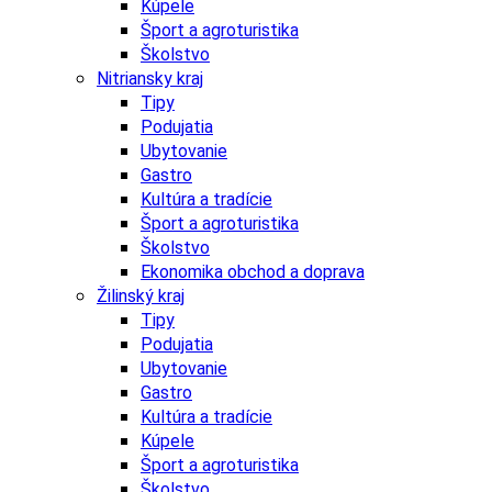
Kúpele
Šport a agroturistika
Školstvo
Nitriansky kraj
Tipy
Podujatia
Ubytovanie
Gastro
Kultúra a tradície
Šport a agroturistika
Školstvo
Ekonomika obchod a doprava
Žilinský kraj
Tipy
Podujatia
Ubytovanie
Gastro
Kultúra a tradície
Kúpele
Šport a agroturistika
Školstvo