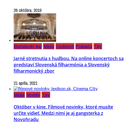
26 októbra, 2019
Bratislavský kraj
Médiá
Osobnosti
Podujatia
Tipy
Jarné stretnutia s hudbou. Na online koncertoch sa
predstaví Slovenská filharmónia a Slovenský
filharmonický zbor
21 apríla, 2021
Médiá
Novinky
Tipy
Október v kine. Filmové novinky, ktoré musíte
určite vidieť. Medzi nimi je aj gangsterka z
Novohradu