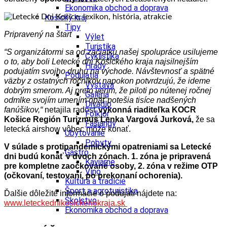
Ekonomika obchod a doprava
Košický kraj
Tipy
Pripravený na štart
Výlet
Turistika
“S organizátormi sa od začiatku našej spolupráce usilujeme
Cyklistika
o to, aby boli Letecké dni Košického kraja najsilnejším
Hrady
podujatím svojho druhu na východe. Návštevnosť a spätné
Podujatia
väzby z ostatných ročníkov napokon potvrdzujú, že ideme
Výstava
dobrým smerom. Aj preto verím, že piloti po nútenej ročnej
Galéria
odmlke svojím umením opäť potešia tisíce nadšených
Divadlo
fanúšikov,“
netajila radosť
výkonná riaditeľka KOCR
Folklór
Košice Región Turizmus Lenka Vargová Jurková,
že sa
Fašiangy
letecká airshow vôbec môže konať.
Ubytovanie
Pobyty
V súlade s protipandemickými opatreniami sa Letecké
Gastro
dni budú konať v dvoch zónach. 1. zóna je pripravená
Kaviarne
pre kompletne zaočkované osoby, 2. zóna v režime OTP
Víno
(očkovaní, testovaní, po prekonaní ochorenia).
Kultúra a tradície
Šport a agroturistika
Ďalšie dôležité informácie o podujatí nájdete na:
Školstvo
www.leteckednikosickehokraja.sk
Ekonomika obchod a doprava
Prešovský kraj