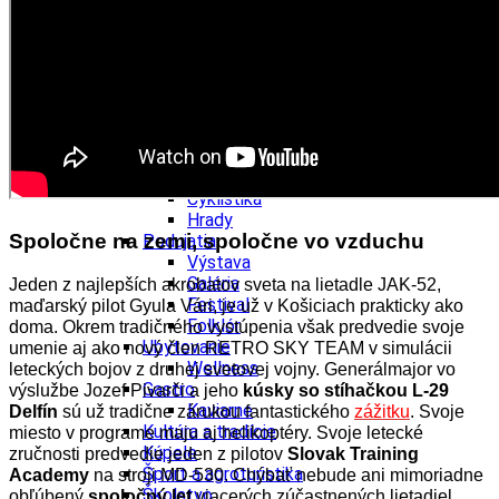
Kultúra a tradície
Kúpele
Šport a agroturistika
Školstvo
Ekonomika obchod a doprava
Banskobystrický kraj
Tipy
Výlet
Turistika
Cyklistika
Hrady
Spoločne na zemi, spoločne vo vzduchu
Podujatia
Výstava
Galéria
Jeden z najlepších akrobatov sveta na lietadle JAK-52,
Festival
maďarský pilot Gyula Vári, je už v Košiciach prakticky ako
Folklór
doma. Okrem tradičného vystúpenia však predvedie svoje
Ubytovanie
umenie aj ako nový člen RETRO SKY TEAM v simulácii
Wellness
leteckých bojov z druhej svetovej vojny. Generálmajor vo
Gastro
výslužbe Jozef Pivarči a jeho
kúsky so stíhačkou L-29
Kaviarne
Delfín
sú už tradične zárukou fantastického
zážitku
. Svoje
Kultúra a tradície
miesto v programe maju aj helikoptéry. Svoje letecké
Kúpele
zručnosti predvedie jeden z pilotov
Slovak Training
Šport a agroturistika
Academy
na stroji MD-530. Chýbať nebude ani mimoriadne
Školstvo
obľúbený
spoločný let
viacerých zúčastnených lietadiel.