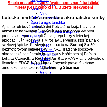
Smelo cestujte a spoznávajte nepoznané turistické
Wellness
miesta Košického kraja. Budete prekvapení
Gastro
Víno
Letecká airshow a nevídané akrobatické kúsky
Kultúra a tradície
Šport a agroturistika
Aj tento rok budú Letecké dni Košického kraja hlavne o
Školstvo
akrobatickom lietaní
. Prvýkrát sa v metropole východu
Ekonomika obchod a doprava
predstavia reprezentanti Českej republiky v leteckej
Žilinský kraj
akrobacii Ján Rozlivka a Miroslav Červenka, ktorí patria k
Tipy
svetovej špičke. Predvedú akrobaciu na
Suchoj Su-29
a
Výlet
bezmotorovom lietadle SWIFT S-1. Tradičné špičkové
Turistika
akrobatické zastúpenie bude mať v Košiciach aj Poľsko.
Cyklistika
Lukasz Czepiella z
Red Bull Air Race
v ASP sa predvedie s
Hrady
lietadlom EDGE 540 a Marek Forystek prevetrá krásne
Podujatia
americké historické lietadlo
Boeing Stearman
.
Výstava
Galéria
Festival
Folklór
Koncert
Ubytovanie
Pobyty
Wellness
Gastro