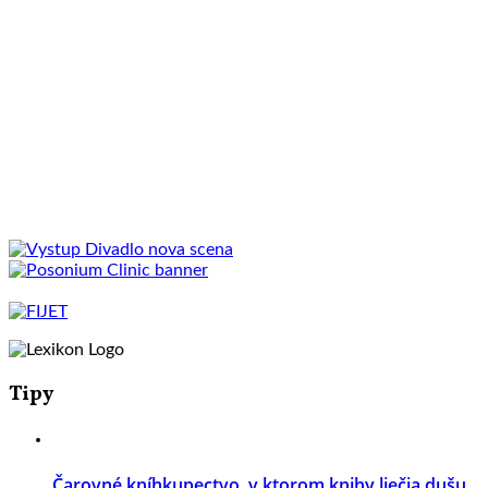
Tipy
Čarovné kníhkupectvo, v ktorom knihy liečia dušu.