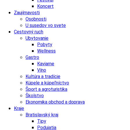
Koncert
Zaujímavosti
Osobnosti
U susedov vo svete
Cestovný ruch
Ubytovanie
Pobyty
Wellness
Gastro
Kaviarne
Víno
Kultúra a tradície
Kúpele a kúpeľníctvo
Šport a agroturistika
Školstvo
Ekonomika obchod a doprava
Kraje
Bratislavský kraj
Tipy
Podujatia