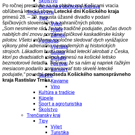
Školstvo
Po ročnej prestávke sa na oblohu nad Košicami vracia
Ekonomika obchod a doprava
obľúbená letecká show.
Letecké dni Košického kraja
Trnavský kraj
prinesú 28. – 29. augusta úžasné divadlo v podaní
Tipy
špičkových slovenských a zahraničných pilotov.
Výlet
„Som nesmierne rád, že toto tradičné podujatie, počas dvoch
Hrady
nabitých dní znovu ponúkne špičkové kaskadérske kúsky
Zámok
pilotov. Všetci môžeme spoločne sledovať dych vyrážajúce
Podujatia
výkony plné adrenalínu na moderných aj historických
Výstava
strojoch. Lákadlom budú napríklad leteckí akrobati z Česka,
Galéria
ktorí po dvadsiatich rokoch prinesú na košické letisko
Divadlo
bezmotorové lietadlo. Teší ma, že sa nám aj napriek ťažkým
Festival
mesiacom podarilo zorganizovať toto skvelé letecké
Koncert
podujatie,“
povedal
predseda Košického samosprávneho
Gastro
kraja Rastislav Trnka.
Kaviarne
Víno
Kultúra a tradície
Kúpele
Šport a agroturistika
Školstvo
Trenčiansky kraj
Tipy
Výlet
Turistika