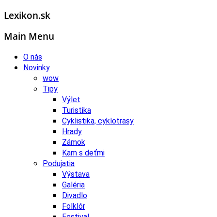
Lexikon.sk
Main Menu
O nás
Novinky
wow
Tipy
Výlet
Turistika
Cyklistika, cyklotrasy
Hrady
Zámok
Kam s deťmi
Podujatia
Výstava
Galéria
Divadlo
Folklór
Festival