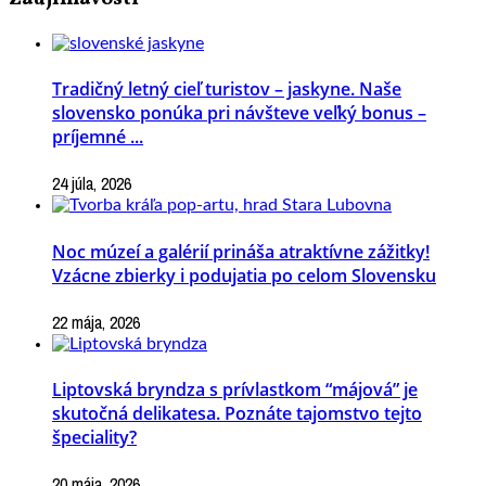
Tradičný letný cieľ turistov – jaskyne. Naše
slovensko ponúka pri návšteve veľký bonus –
príjemné ...
24 júla, 2026
Noc múzeí a galérií prináša atraktívne zážitky!
Vzácne zbierky i podujatia po celom Slovensku
22 mája, 2026
Liptovská bryndza s prívlastkom “májová” je
skutočná delikatesa. Poznáte tajomstvo tejto
špeciality?
20 mája, 2026