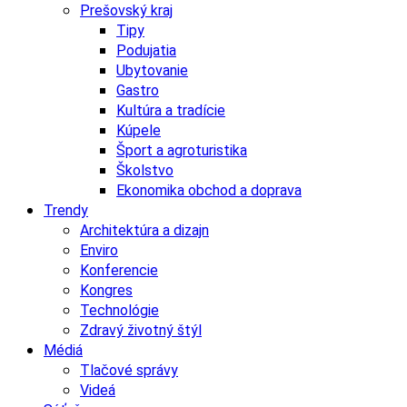
Prešovský kraj
Tipy
Podujatia
Ubytovanie
Gastro
Kultúra a tradície
Kúpele
Šport a agroturistika
Školstvo
Ekonomika obchod a doprava
Trendy
Architektúra a dizajn
Enviro
Konferencie
Kongres
Technológie
Zdravý životný štýl
Médiá
Tlačové správy
Videá