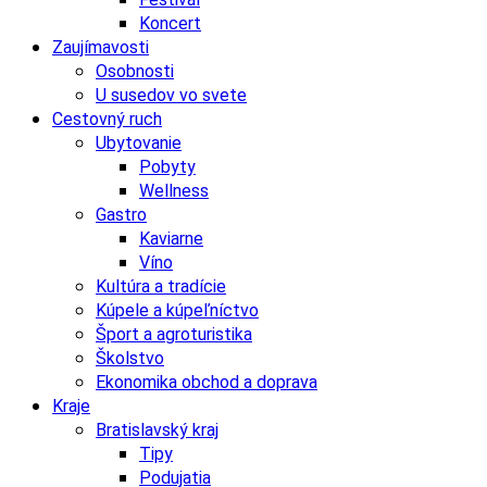
Koncert
Zaujímavosti
Osobnosti
U susedov vo svete
Cestovný ruch
Ubytovanie
Pobyty
Wellness
Gastro
Kaviarne
Víno
Kultúra a tradície
Kúpele a kúpeľníctvo
Šport a agroturistika
Školstvo
Ekonomika obchod a doprava
Kraje
Bratislavský kraj
Tipy
Podujatia