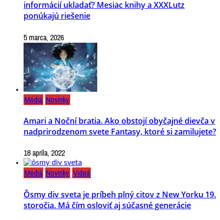
informácií ukladať? Mesiac knihy a XXXLutz
ponúkajú riešenie
5 marca, 2026
Médiá
Novinky
Amari a Noční bratia. Ako obstojí obyčajné dievča v
nadprirodzenom svete Fantasy, ktoré si zamilujete?
18 apríla, 2022
Médiá
Novinky
Videá
Ôsmy div sveta je príbeh plný citov z New Yorku 19.
storočia. Má čím osloviť aj súčasné generácie