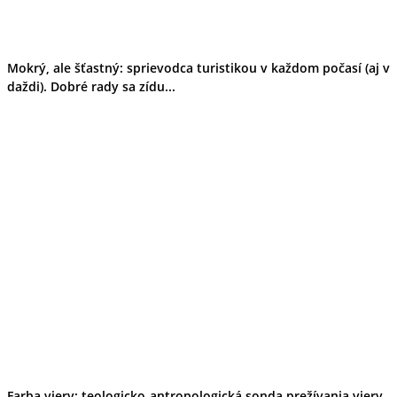
Mokrý, ale šťastný: sprievodca turistikou v každom počasí (aj v
daždi). Dobré rady sa zídu...
Farba viery: teologicko-antropologická sonda prežívania viery