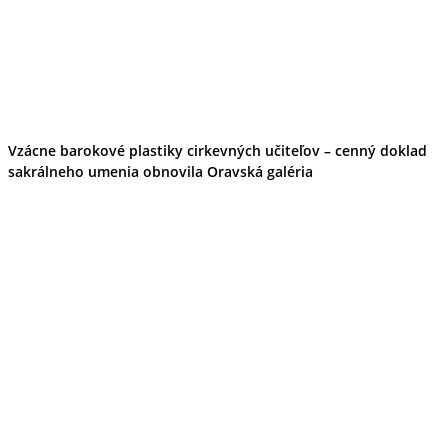
Podujatia
Výstava
Galéria
Folklór
Ubytovanie
Pobyty
Wellness
Gastro
Vzácne barokové plastiky cirkevných učiteľov – cenný doklad
Kaviarne
sakrálneho umenia obnovila Oravská galéria
Kultúra a tradície
Kúpele
Šport a agroturistika
Školstvo
Ekonomika obchod a doprava