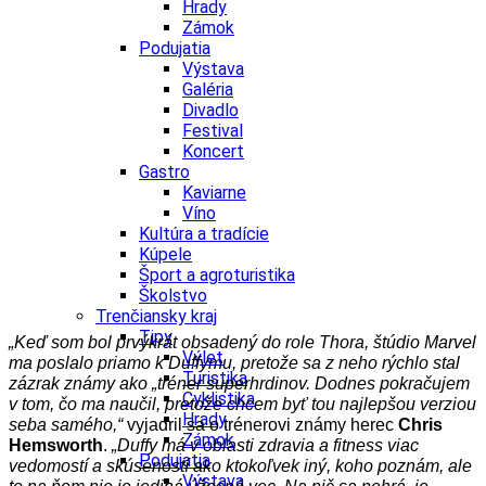
Hrady
Zámok
Podujatia
Výstava
Galéria
Divadlo
Festival
Koncert
Gastro
Kaviarne
Víno
Kultúra a tradície
Kúpele
Šport a agroturistika
Školstvo
Trenčiansky kraj
Tipy
„Keď som bol prvýkrát obsadený do role Thora, štúdio Marvel
Výlet
ma poslalo priamo k Duffymu, pretože sa z neho rýchlo stal
Turistika
zázrak známy ako „tréner superhrdinov.
Dodnes pokračujem
Cyklistika
v tom, čo ma naučil, pretože chcem byť tou najlepšou verziou
Hrady
seba samého,“
vyjadril sa o trénerovi známy herec
Chris
Zámok
Hemsworth
.
„Duffy má v oblasti zdravia a fitness viac
Podujatia
vedomostí a skúseností ako ktokoľvek iný, koho poznám, ale
Výstava