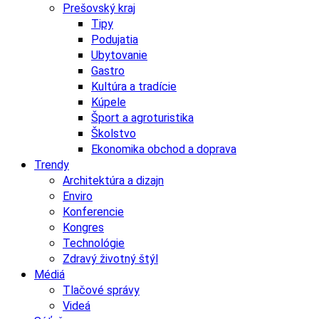
Prešovský kraj
Tipy
Podujatia
Ubytovanie
Gastro
Kultúra a tradície
Kúpele
Šport a agroturistika
Školstvo
Ekonomika obchod a doprava
Trendy
Architektúra a dizajn
Enviro
Konferencie
Kongres
Technológie
Zdravý životný štýl
Médiá
Tlačové správy
Videá