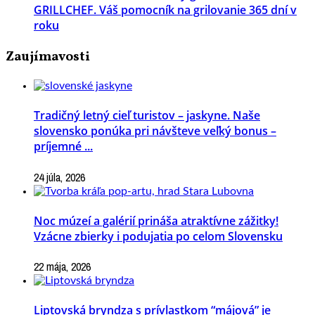
GRILLCHEF. Váš pomocník na grilovanie 365 dní v
roku
Zaujímavosti
Tradičný letný cieľ turistov – jaskyne. Naše
slovensko ponúka pri návšteve veľký bonus –
príjemné ...
24 júla, 2026
Noc múzeí a galérií prináša atraktívne zážitky!
Vzácne zbierky i podujatia po celom Slovensku
22 mája, 2026
Liptovská bryndza s prívlastkom “májová” je