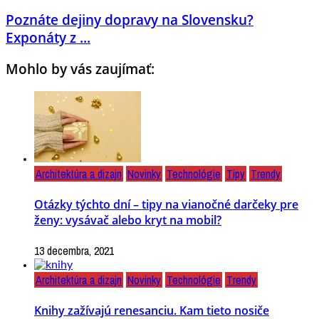
Poznáte dejiny dopravy na Slovensku?
Exponáty z ...
Mohlo by vás zaujímať:
Architektúra a dizajn
Novinky
Technológie
Tipy
Trendy
Otázky týchto dní – tipy na vianočné darčeky pre
ženy: vysávač alebo kryt na mobil?
13 decembra, 2021
Architektúra a dizajn
Novinky
Technológie
Trendy
Knihy zažívajú renesanciu. Kam tieto nosiče