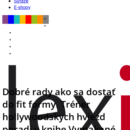
Súťaže
E-shopy
Dobré rady ako sa dostať
do fit formy. Tréner
hollywoodskych hviezd
poradí v knihe Vymakané