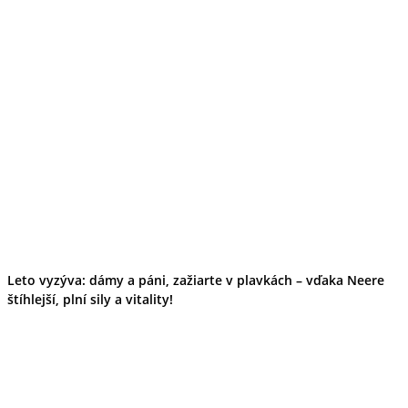
Banskobystrický kraj
Tipy
Výlet
Turistika
Cyklistika
Hrady
Podujatia
Výstava
Galéria
Festival
Folklór
Ubytovanie
Wellness
Gastro
Kaviarne
Kultúra a tradície
Leto vyzýva: dámy a páni, zažiarte v plavkách – vďaka Neere
Kúpele
štíhlejší, plní sily a vitality!
Šport a agroturistika
Školstvo
Ekonomika obchod a doprava
Košický kraj
Tipy
Výlet