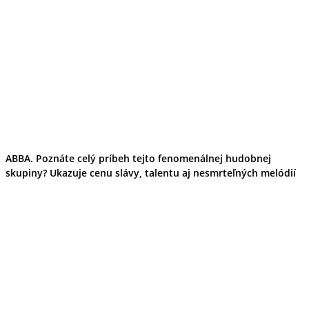
Turistika
Cyklistika
Hrady
Podujatia
Výstava
Galéria
Divadlo
Folklór
Fašiangy
Ubytovanie
Pobyty
Gastro
Kaviarne
ABBA. Poznáte celý príbeh tejto fenomenálnej hudobnej
Víno
skupiny? Ukazuje cenu slávy, talentu aj nesmrteľných melódií
Kultúra a tradície
Šport a agroturistika
Školstvo
Ekonomika obchod a doprava
Prešovský kraj
Tipy
Výlet
Turistika
Cyklistika
Hrady