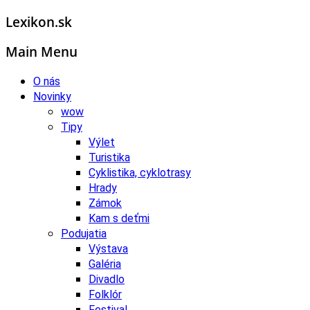
Lexikon.sk
Main Menu
O nás
Novinky
wow
Tipy
Výlet
Turistika
Cyklistika, cyklotrasy
Hrady
Zámok
Kam s deťmi
Podujatia
Výstava
Galéria
Divadlo
Folklór
Festival