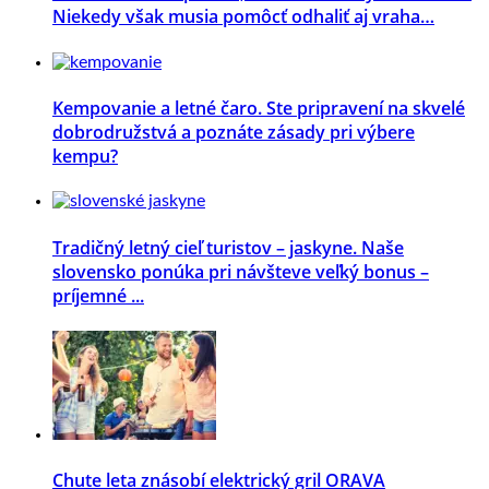
Niekedy však musia pomôcť odhaliť aj vraha…
Kempovanie a letné čaro. Ste pripravení na skvelé
dobrodružstvá a poznáte zásady pri výbere
kempu?
Tradičný letný cieľ turistov – jaskyne. Naše
slovensko ponúka pri návšteve veľký bonus –
príjemné ...
Chute leta znásobí elektrický gril ORAVA