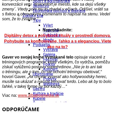
Šport a agroturistika
konverzácii vetu ´diskomfort je miesto, kde sa dejú všetky
Školstvo
zmeny´. Vtedy som mu to zbadal v očiach. Odišiel, vrátil sa
Ekonomika obchod a doprava
s fixkou a obrovskými písmenami to napísal na stenu. Vedel
Žilinský kraj
som, že to zvládne.“
Tipy
Výlet
Neprehliadnite:
Turistika
Cyklistika
Digitálny detox a pohybové rituály v prostredí domova.
Hrady
Pohybujte sa kontrolovane, ľahko a s eleganciou. Viete
Podujatia
ako na to?
Výstava
Galéria
Gaver vo svojej knihe Vymakané telo
opisuje viaceré z
Festival
tréningových programov, ktoré všetkým, čo vydržia, pomôžu
Folklór
získať vytúženú postavu superhrdinov.
„Nie je to ani tak
Koncert
o tréningu, ale o tom, čo ste ochotní tréningu obetovať,“
Ubytovanie
hovorí Gaver.
„Ak chcete vyzerať ako hollywoodsky herec,
Pobyty
musíte sa ukázať a naozaj trénovať tvrdo. Lebo ak by to bolo
Wellness
ľahké, v takej forme by bol každý…“
Gastro
Kultúra a tradície
Viac na:
www.albatrosmedia.sk
Kúpele
Šport a agroturistika
ODPORÚČAME
Školstvo
Ekonomika obchod a doprava