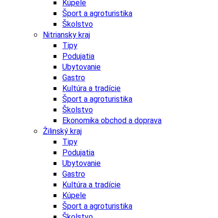
Kúpele
Šport a agroturistika
Školstvo
Nitriansky kraj
Tipy
Podujatia
Ubytovanie
Gastro
Kultúra a tradície
Šport a agroturistika
Školstvo
Ekonomika obchod a doprava
Žilinský kraj
Tipy
Podujatia
Ubytovanie
Gastro
Kultúra a tradície
Kúpele
Šport a agroturistika
Školstvo