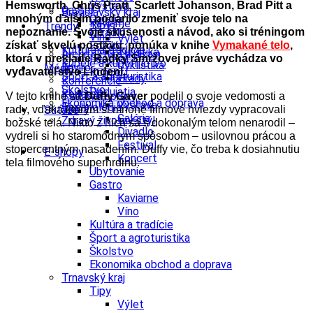
Hemsworth, Chris Pratt, Scarlett Johanson, Brad Pitt a
Výstava
Gastro
Bratislavský kraj
mnohým ďalším podarilo zmeniť svoje telo na
Galéria
Kaviarne
Tipy
Trendy
nepoznanie. Svoje skúsenosti a návod, ako si tréningom
Divadlo
Víno
Výlet
získať skvelú postavu, ponúka v knihe
Vymakané telo
,
Folklór
Kultúra a tradície
Turistika
Architektúra a dizajn
ktorá v preklade Radky Smržovej práve vychádza vo
Festival
Kúpele a kúpeľníctvo
Cyklistika
Enviro
Médiá
vydavateľstve Lindeni.
Koncert
Šport a agroturistika
Hrady
Konferencie
Školstvo
Podujatia
Kongres
Tlačové správy
V tejto knihe sa
Duffy Gaver
podelil o svoje vedomosti a
Ekonomika obchod a doprava
Výstava
Technológie
Videá
rady, vďaka ktorým si mnohé filmové hviezdy vypracovali
Súťaže
Galéria
Zdravý životný štýl
božské telá. Nikto z nich sa s dokonalým telom nenarodil –
Divadlo
vydreli si ho staromódnym spôsobom – usilovnou prácou a
Festival
stopercentným nasadením. Duffy vie, čo treba k dosiahnutiu
E-shopy
Koncert
tela filmového superhrdinu.
Ubytovanie
Gastro
Kaviarne
Víno
Kultúra a tradície
Šport a agroturistika
Školstvo
Ekonomika obchod a doprava
Trnavský kraj
Tipy
Výlet