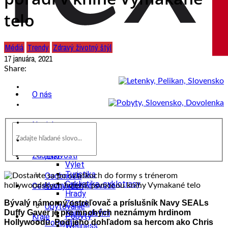
telo
Médiá
Trendy
Zdravý životný štýl
17 januára, 2021
Share:
O nás
Novinky
wow
Tipy
Zaujímavosti
Výlet
Turistika
Osobnosti
Cyklistika, cyklotrasy
U susedov vo svete
Cestovný ruch
Hrady
Bývalý námorný ostreľovač a príslušník Navy SEALs
Zámok
Ubytovanie
Duffy Gaver je pre mnohých neznámym hrdinom
Kam s deťmi
Pobyty
Kraje
Hollywoodu. Pod jeho dohľadom sa hercom ako Chris
Podujatia
Wellness