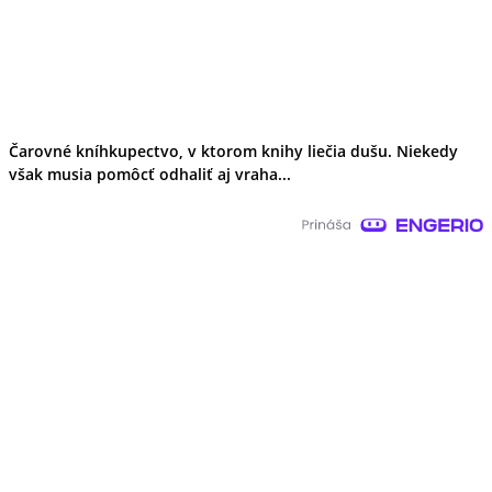
Čarovné kníhkupectvo, v ktorom knihy liečia dušu. Niekedy
však musia pomôcť odhaliť aj vraha...