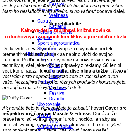
to na ňom nie je jediná úžasná vec. Na nič sa nehrá, je
Festival
čestný a plne odhodlaný splniť úlohu, ktorú má pred sebou.
Ubytovanie
Mám ho neskutočne rád a veľmi si ho vážim,“
dodáva ďalej.
Wellness
Gastro
Neprehliadnite:
Kaviarne
Kainove deti – zaujímavá knižná novinka
Kultúra a tradície
o duchovných koreňoch konfliktov a prozreteľnosti zla
Kúpele
Šport a agroturistika
Školstvo
Duffy tvrdí, že každý môže svoj sen o vymakanom tele
Nitriansky kraj
premeniť na skutočnosť, ak sa naplno vloží do svojho
Tipy
tréningu. Podľa neho sú zbytočné najnovšie výdobytky
Výlet
techniky aj všelijaké módne prípravky z reklamy. Sú len tri
Turistika
veci, ktoré naozaj fungujú:
vôľa, disciplína a túžba
.
„Tieto tri
Hrady
veci vám nikto nepredá, pretože tieto tri veci sú len a len
Podujatia
vaše. Nezaujíma ma, koľko rôznych produktov konzumujete,
Výstava
nezaujíma ma, aké vybavenie vlastníte.
Festival
Divadlo
Ubytovanie
Ak nemáte tieto tri veci, môžete to zabaliť,“
hovorí
Gaver pre
Wellness
rešpektovaný časopis Muscle & Fitness.
Dodáva, že
Gastro
práve herci sú vo fitku ochotní urobiť hocičo, len aby sa
Víno
priblížili výnimočným úlohám vo filmových trhákoch.
„Keď
Kultúra a tradície
som prvýkrát stretol Brada Pitta, použil som v našej