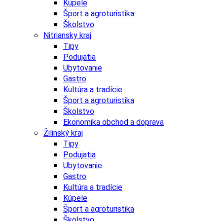
Kúpele
Šport a agroturistika
Školstvo
Nitriansky kraj
Tipy
Podujatia
Ubytovanie
Gastro
Kultúra a tradície
Šport a agroturistika
Školstvo
Ekonomika obchod a doprava
Žilinský kraj
Tipy
Podujatia
Ubytovanie
Gastro
Kultúra a tradície
Kúpele
Šport a agroturistika
Školstvo