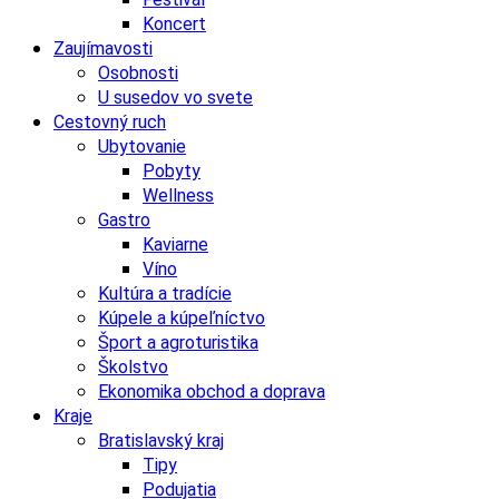
Koncert
Zaujímavosti
Osobnosti
U susedov vo svete
Cestovný ruch
Ubytovanie
Pobyty
Wellness
Gastro
Kaviarne
Víno
Kultúra a tradície
Kúpele a kúpeľníctvo
Šport a agroturistika
Školstvo
Ekonomika obchod a doprava
Kraje
Bratislavský kraj
Tipy
Podujatia