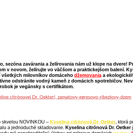
 sezóna zavárania a želírovania nám už klope na dvere! Pre
v novom, želírujte vo väčšom a praktickejšom balení. Kyse
ší všetkých milovníkov domáceho
džemovania
a ekologickéh
ektívne odstránite vodný kameň z domácich spotrebičov. Nev
ýrobok je vegánsky s certifikátom.
y so skvelou NOVINKOU –
Kyselina citrónová Dr. Oetker
, ktorá 
balu a jednoduché skladovanie.
Kyselina citrónová Dr. Oetker