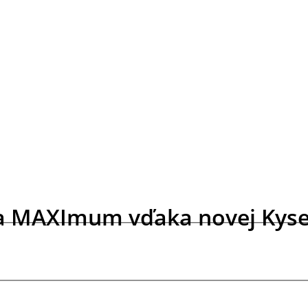
na MAXImum vďaka novej Kysel