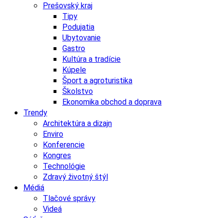
Prešovský kraj
Tipy
Podujatia
Ubytovanie
Gastro
Kultúra a tradície
Kúpele
Šport a agroturistika
Školstvo
Ekonomika obchod a doprava
Trendy
Architektúra a dizajn
Enviro
Konferencie
Kongres
Technológie
Zdravý životný štýl
Médiá
Tlačové správy
Videá