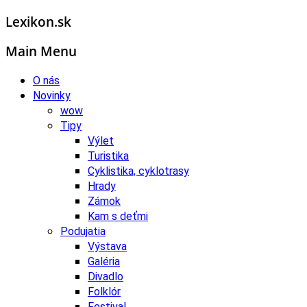
Lexikon.sk
Main Menu
O nás
Novinky
wow
Tipy
Výlet
Turistika
Cyklistika, cyklotrasy
Hrady
Zámok
Kam s deťmi
Podujatia
Výstava
Galéria
Divadlo
Folklór
Festival