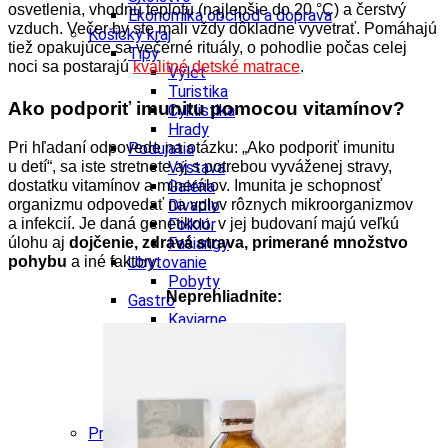
osvetlenia, vhodnú teplotu (najlepšie do 20 °C) a čerstvý
Ekonomika obchod a doprava
vzduch. Večer by ste mali vždy dôkladne vyvetrať. Pomáhajú
Košický kraj
tiež opakujúce sa večerné rituály, o pohodlie počas celej
Tipy
noci sa postarajú
kvalitné detské matrace
.
Výlet
Turistika
Ako podporiť imunitu pomocou vitamínov?
Cyklistika
Hrady
Pri hľadaní odpovede na otázku: „Ako podporiť imunitu
Podujatia
u detí“, sa iste stretnete aj s potrebou vyváženej stravy,
Výstava
dostatku vitamínov a minerálov. Imunita je schopnosť
Galéria
organizmu odpovedať na vplyv rôznych mikroorganizmov
Divadlo
a infekcií. Je daná genetikou, v jej budovaní majú veľkú
Folklór
úlohu aj
dojčenie, zdravá strava, primerané množstvo
Fašiangy
pohybu
a iné faktory.
Ubytovanie
Pobyty
Neprehliadnite:
Gastro
Kaviarne
Víno
Kultúra a tradície
Šport a agroturistika
Školstvo
Ekonomika obchod a doprava
Prešovský kraj