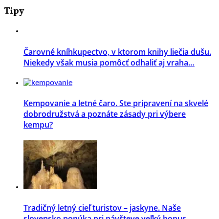
Tipy
Čarovné kníhkupectvo, v ktorom knihy liečia dušu.
Niekedy však musia pomôcť odhaliť aj vraha…
Kempovanie a letné čaro. Ste pripravení na skvelé
dobrodružstvá a poznáte zásady pri výbere
kempu?
Tradičný letný cieľ turistov – jaskyne. Naše
slovensko ponúka pri návšteve veľký bonus –