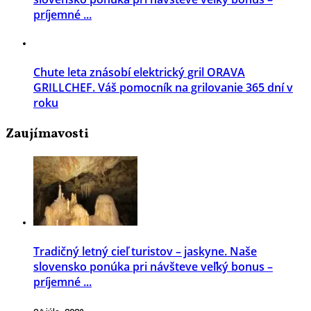
príjemné ...
Chute leta znásobí elektrický gril ORAVA
GRILLCHEF. Váš pomocník na grilovanie 365 dní v
roku
Zaujímavosti
Tradičný letný cieľ turistov – jaskyne. Naše
slovensko ponúka pri návšteve veľký bonus –
príjemné ...