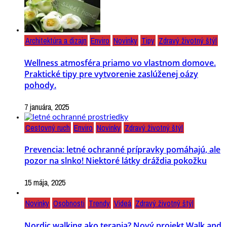
Architektúra a dizajn
Enviro
Novinky
Tipy
Zdravý životný štýl
Wellness atmosféra priamo vo vlastnom domove.
Praktické tipy pre vytvorenie zaslúženej oázy
pohody.
7 januára, 2025
Cestovný ruch
Enviro
Novinky
Zdravý životný štýl
Prevencia: letné ochranné prípravky pomáhajú, ale
pozor na slnko! Niektoré látky dráždia pokožku
15 mája, 2025
Novinky
Osobnosti
Trendy
Videá
Zdravý životný štýl
Nordic walking ako terapia? Nový projekt Walk and