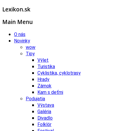
Lexikon.sk
Main Menu
O nás
Novinky
wow
Tipy
Výlet
Turistika
Cyklistika, cyklotrasy
Hrady
Zámok
Kam s deťmi
Podujatia
Výstava
Galéria
Divadlo
Folklór
Festival