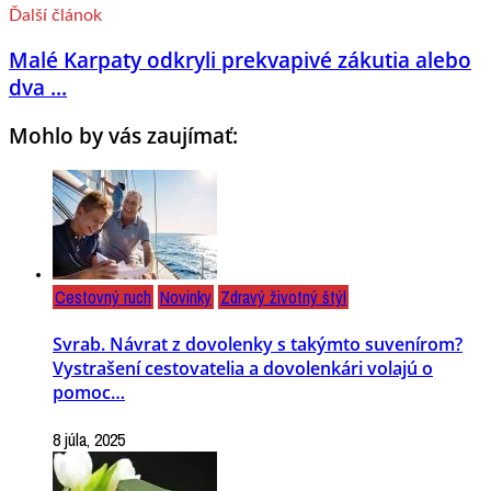
Ďalší článok
Malé Karpaty odkryli prekvapivé zákutia alebo
dva ...
Mohlo by vás zaujímať:
Cestovný ruch
Novinky
Zdravý životný štýl
Svrab. Návrat z dovolenky s takýmto suvenírom?
Vystrašení cestovatelia a dovolenkári volajú o
pomoc…
8 júla, 2025