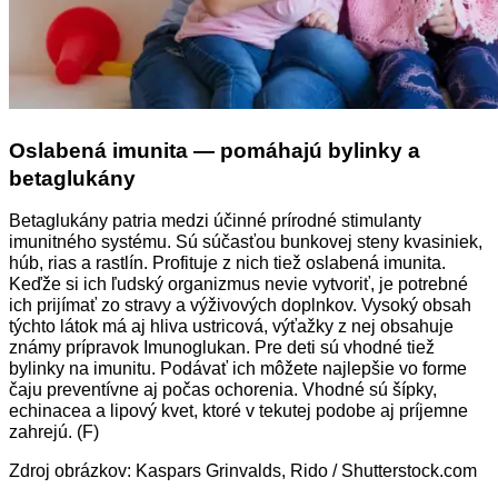
Oslabená imunita — pomáhajú bylinky a
betaglukány
Betaglukány patria medzi účinné prírodné stimulanty
imunitného systému. Sú súčasťou bunkovej steny kvasiniek,
húb, rias a rastlín. Profituje z nich tiež oslabená imunita.
Keďže si ich ľudský organizmus nevie vytvoriť, je potrebné
ich prijímať zo stravy a výživových doplnkov. Vysoký obsah
týchto látok má aj hliva ustricová, výťažky z nej obsahuje
známy prípravok Imunoglukan.
Pre deti sú vhodné tiež
bylinky na imunitu. Podávať ich môžete najlepšie vo forme
čaju preventívne aj počas ochorenia. Vhodné sú šípky,
echinacea a lipový kvet, ktoré v tekutej podobe aj príjemne
zahrejú. (F)
Zdroj obrázkov: Kaspars Grinvalds, Rido / Shutterstock.com