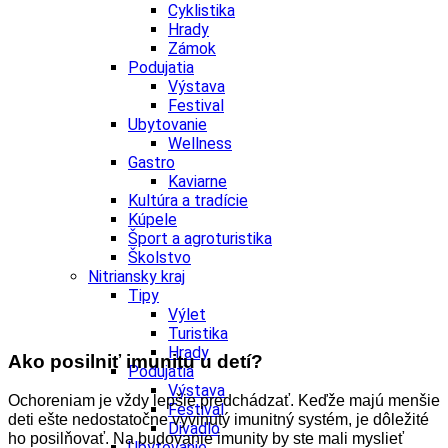
Cyklistika
Hrady
Zámok
Podujatia
Výstava
Festival
Ubytovanie
Wellness
Gastro
Kaviarne
Kultúra a tradície
Kúpele
Šport a agroturistika
Školstvo
Nitriansky kraj
Tipy
Výlet
Turistika
Hrady
Ako posilniť imunitu u detí?
Podujatia
Výstava
Ochoreniam je vždy lepšie predchádzať. Keďže majú menšie
Festival
deti ešte nedostatočne vyvinutý imunitný systém, je dôležité
Divadlo
ho posilňovať. Na budovanie imunity by ste mali myslieť
Ubytovanie