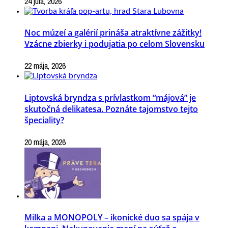
24 júla, 2026
Noc múzeí a galérií prináša atraktívne zážitky!
Vzácne zbierky i podujatia po celom Slovensku
22 mája, 2026
Liptovská bryndza s prívlastkom “májová” je
skutočná delikatesa. Poznáte tajomstvo tejto
špeciality?
20 mája, 2026
Milka a MONOPOLY – ikonické duo sa spája v