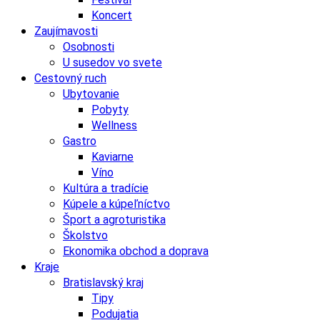
Koncert
Zaujímavosti
Osobnosti
U susedov vo svete
Cestovný ruch
Ubytovanie
Pobyty
Wellness
Gastro
Kaviarne
Víno
Kultúra a tradície
Kúpele a kúpeľníctvo
Šport a agroturistika
Školstvo
Ekonomika obchod a doprava
Kraje
Bratislavský kraj
Tipy
Podujatia