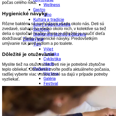
počas celého roka.
Wellness
Gastro
Hygienické návyky
Víno
Kultúra a tradície
Rôzne baktérie sa nachádzajú všade okolo nás. Deti sú
Šport a agroturistika
zvedavé, siahajú na všetko okolo nich, v kolektíve sa tiež
Školstvo
delia o spoločné hračky. Preto je dôležité je naučiť dieťa
Ekonomika obchod a doprava
dodržiavať všetky hygienické návyky. Predovšetkým
Žilinský kraj
umývanie rúk pred jedlom a po toalete.
Tipy
Výlet
Turistika
Dôležité je otužovanie
Cyklistika
Hrady
Myslite tiež na otužovanie. Deti nie je potrebné zbytočne
Podujatia
teplo obliekať. Oblečenie zvoľte podľa aktuálneho počasia,
Výstava
radšej vyberte viac vrstiev, ktoré sa dajú v prípade potreby
Galéria
vyzliekať.
Festival
Folklór
Koncert
Ubytovanie
Pobyty
Wellness
Gastro