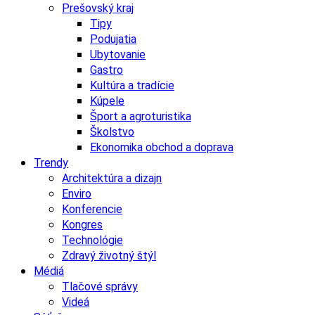
Prešovský kraj
Tipy
Podujatia
Ubytovanie
Gastro
Kultúra a tradície
Kúpele
Šport a agroturistika
Školstvo
Ekonomika obchod a doprava
Trendy
Architektúra a dizajn
Enviro
Konferencie
Kongres
Technológie
Zdravý životný štýl
Médiá
Tlačové správy
Videá