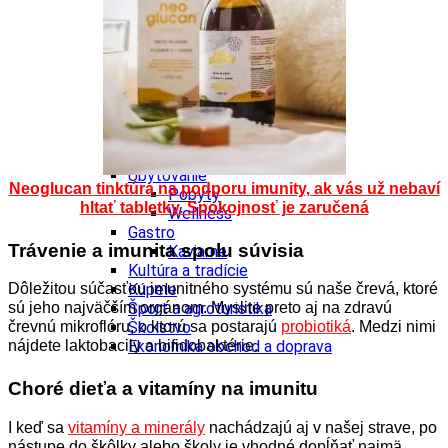
Tipy
Výlet
Turistika
Cyklistika
Hrady
Podujatia
Výstava
Galéria
Folklór
Ubytovanie
Neoglucan tinktúra na podporu imunity, ak vás už nebaví
Pobyty
hltať tabletky. Spokojnosť je zaručená
Wellness
Gastro
Trávenie a imunita spolu súvisia
Kaviarne
Kultúra a tradície
Kúpele
Dôležitou súčasťou imunitného systému sú naše črevá, ktoré
Šport a agroturistika
sú jeho najväčším orgánom. Myslite preto aj na zdravú
Školstvo
črevnú mikroflóru, o ktorú sa postarajú
probiotiká
. Medzi nimi
Ekonomika obchod a doprava
nájdete laktobacily a bifidobaktérie.
Choré dieťa a vitamíny na imunitu
I keď sa
vitamíny a minerály
nachádzajú aj v našej strave, po
nástupe do škôlky alebo školy je vhodné dopĺňať najmä