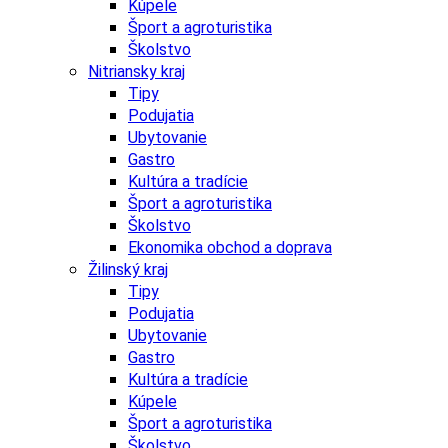
Kúpele
Šport a agroturistika
Školstvo
Nitriansky kraj
Tipy
Podujatia
Ubytovanie
Gastro
Kultúra a tradície
Šport a agroturistika
Školstvo
Ekonomika obchod a doprava
Žilinský kraj
Tipy
Podujatia
Ubytovanie
Gastro
Kultúra a tradície
Kúpele
Šport a agroturistika
Školstvo