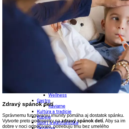
Kultúra a tradície
Kúpele
Šport a agroturistika
Školstvo
Ekonomika obchod a doprava
Banskobystrický kraj
Tipy
Výlet
Turistika
Cyklistika
Hrady
Podujatia
Výstava
Galéria
Festival
Folklór
Ubytovanie
Wellness
Gastro
Zdravý spánok detí
Kaviarne
Kultúra a tradície
Správnemu fungovaniu imunity pomáha aj dostatok spánku.
Kúpele
Vytvorte preto podmienky na
zdravý spánok detí.
Aby sa im
Šport a agroturistika
dobre v noci odpočívalo, potrebujú tmu bez umelého
Školstvo