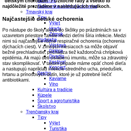
Školstvo
“detským chorobám”? Užitočné rady a v
šetko to
Ekonomika obchod a doprava
najdôležité prezradíme v nasledujúcich riadkoch.
Trnavský kraj
Tipy
Najčastejšie detské ochorenia
Výlet
Hrady
Po nástupe do školy alebo do škôlky po prázdninách sa v
Zámok
uzavretom priestore ľahšie medzi deťmi šíria infekcie. Medzi
Podujatia
nimi sú najčastejšie rôzne respiračné ochorenia (ochorenia
Výstava
dýchacích ciest). V zimných mesiacoch sa môže objaviť
Galéria
bežné prechladnutie, prichádza tiež každoročná chrípková
Divadlo
epidémia. Ak majú deti oslabenú imunitu, môže sa zdravotný
Festival
stav skomplikovať. V takom prípade máme opäť choré dieťa
Koncert
a nastupujú napríklad infekcie stredného ucha, priedušiek,
Gastro
hrtanu a prínosových dutín, ktoré je už potrebné liečiť
Kaviarne
antibiotikami.
Víno
Kultúra a tradície
Kúpele
Šport a agroturistika
Školstvo
Trenčiansky kraj
Tipy
Výlet
Turistika