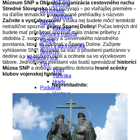
Múzeum SNP a Oblastná organizácia cestovného ruchu
Festival
Stredné Slovensko
Vás pozývajú – po vlaňajšej premiére –
Ubytovanie
na ďalšie tematické komentované prehliadky s názvom
Wellness
Začnite s vysťahovaním!
Vďaka nej budete môcť tentokrát
Gastro
netradične spoznať
dejiny Španej Doliny
! Počas letných dní
Kaviarne
budete mať príležitosť spoznať málo známe príbehy z
Kultúra a tradície
obdobia 2. svetovej vojny a Slovenského národného
Kúpele
povstania, ktoré sa odohrali v Španej Doline. Zažijete
Šport a agroturistika
vyhlásenie SNP, dozviete sa viac o pôsobení partizánov v
Školstvo
dedine a v jej blízkom okolí a ocitnete sa vo výcvikovom
Nitriansky kraj
tábore.
Jednotlivými miestami vás budú sprevádzať
historici
Tipy
Múzea SNP
a dobovú atmosféru dotvoria
hrané scénky
Výlet
klubov vojenskej histórie
.
Turistika
Hrady
Neprehliadnite:
Podujatia
Výstava
Festival
Divadlo
Ubytovanie
Wellness
Gastro
Víno
Kultúra a tradície