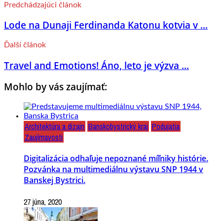
Predchádzajúci článok
Lode na Dunaji Ferdinanda Katonu kotvia v ...
Ďalší článok
Travel and Emotions! Áno, leto je výzva ...
Mohlo by vás zaujímať:
Architektúra a dizajn
Banskobystrický kraj
Podujatia
Zaujímavosti
Digitalizácia odhaľuje nepoznané míľniky histórie.
Pozvánka na multimediálnu výstavu SNP 1944 v
Banskej Bystrici.
27 júna, 2020