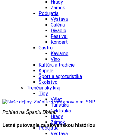
Hrady
Zámok
Podujatia
Výstava
Galéria
Divadlo
Festival
Koncert
Gastro
Kaviarne
Víno
Kultúra a tradície
Kúpele
Šport a agroturistika
Školstvo
Trenčiansky kraj
Tipy
Výlet
Turistika
Cyklistika
Pohľad na Španiu Dolinu
Hrady
Zámok
Letné putovanie za slovenskou históriou
Podujatia
Výstava