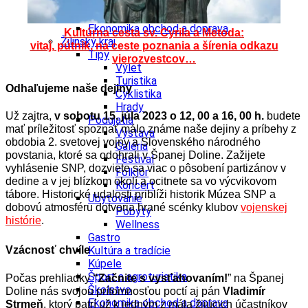
Šport a agroturistika
Školstvo
Ekonomika obchod a doprava
Kultúrna cesta sv. Cyrila a Metoda:
Žilinský kraj
vitaj, pútnik, na ceste poznania a šírenia odkazu
Tipy
vierozvestcov…
Výlet
Turistika
Odhaľujeme naše dejiny
Cyklistika
Hrady
Už zajtra,
v sobotu 15. júla 2023 o 12, 00 a 16, 00 h.
budete
Podujatia
mať príležitosť spoznať málo známe naše dejiny a príbehy z
Výstava
obdobia 2. svetovej vojny a Slovenského národného
Galéria
povstania, ktoré sa odohrali v Španej Doline. Zažijete
Festival
vyhlásenie SNP, dozviete sa viac o pôsobení partizánov v
Folklór
dedine a v jej blízkom okolí a ocitnete sa vo výcvikovom
Koncert
tábore. Historické udalosti priblíži historik Múzea SNP a
Ubytovanie
dobovú atmosféru dotvoria hrané scénky klubov
vojenskej
Pobyty
histórie
.
Wellness
Gastro
Kultúra a tradície
Vzácnosť chvíle
Kúpele
Šport a agroturistika
Počas prehliadky
“Začnite s vysťahovaním!
” na Španej
Školstvo
Doline nás svojou prítomnosťou poctí aj pán
Vladimír
Ekonomika obchod a doprava
Strmeň
, ktorý patrí už k jedným z mála žijúcich účastníkov