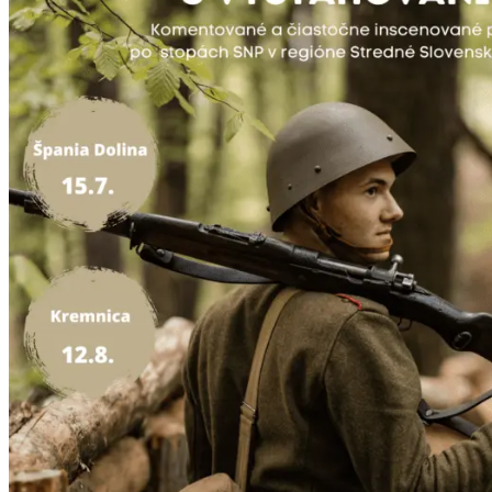
Podujatia
Výstava
Galéria
Folklór
Ubytovanie
Pobyty
Wellness
Gastro
Kaviarne
Kultúra a tradície
Kúpele
Šport a agroturistika
Školstvo
Ekonomika obchod a doprava