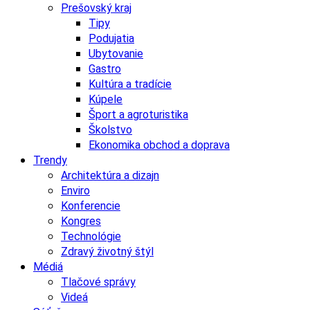
Prešovský kraj
Tipy
Podujatia
Ubytovanie
Gastro
Kultúra a tradície
Kúpele
Šport a agroturistika
Školstvo
Ekonomika obchod a doprava
Trendy
Architektúra a dizajn
Enviro
Konferencie
Kongres
Technológie
Zdravý životný štýl
Médiá
Tlačové správy
Videá