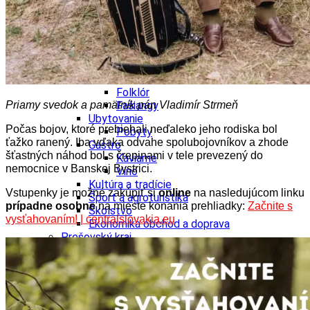
Turistika
Cyklistika
Hrady
Podujatia
Výstava
Galéria
Divadlo
Folklór
Priamy svedok a pamätník pán Vladimír Strmeň
Fašiangy
Ubytovanie
Počas bojov, ktoré prebiehali neďaleko jeho rodiska bol
Pobyty
ťažko ranený. Iba vďaka odvahe spolubojovníkov a zhode
Gastro
šťastných náhod bol s črepinami v tele prevezený do
Kaviarne
nemocnice v Banskej Bystrici.
Víno
Kultúra a tradície
Vstupenky je možné zakúpiť si
online
na nasledujúcom linku
Šport a agroturistika
prípadne osobne
na mieste konania prehliadky:
Začnite s
Školstvo
vysťahovaním! | centralslovakia.eu
Ekonomika obchod a doprava
Prešovský kraj
Tipy
Výlet
Turistika
Cyklistika
Hrady