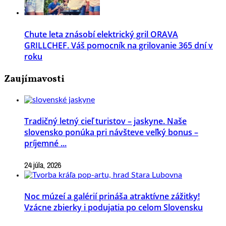
Chute leta znásobí elektrický gril ORAVA
GRILLCHEF. Váš pomocník na grilovanie 365 dní v
roku
Zaujímavosti
Tradičný letný cieľ turistov – jaskyne. Naše
slovensko ponúka pri návšteve veľký bonus –
príjemné ...
24 júla, 2026
Noc múzeí a galérií prináša atraktívne zážitky!
Vzácne zbierky i podujatia po celom Slovensku