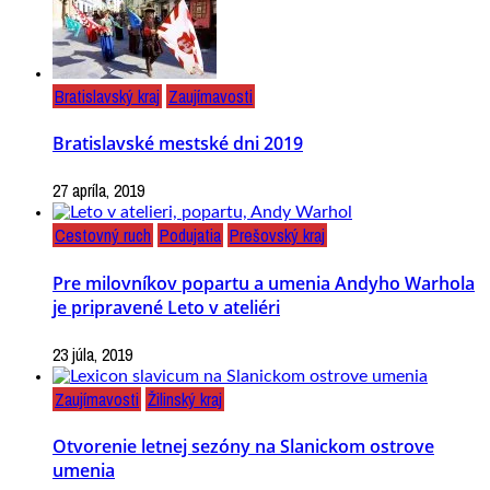
Bratislavský kraj
Zaujímavosti
Bratislavské mestské dni 2019
27 apríla, 2019
Cestovný ruch
Podujatia
Prešovský kraj
Pre milovníkov popartu a umenia Andyho Warhola
je pripravené Leto v ateliéri
23 júla, 2019
Zaujímavosti
Žilinský kraj
Otvorenie letnej sezóny na Slanickom ostrove
umenia