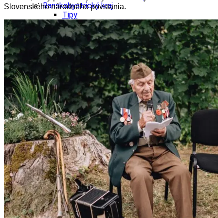
Banskobystrický kraj
Slovenského národného povstania.
Tipy
Výlet
Turistika
Cyklistika
Hrady
Podujatia
Výstava
Galéria
Festival
Folklór
Ubytovanie
Wellness
Gastro
Kaviarne
Kultúra a tradície
Kúpele
Šport a agroturistika
Školstvo
Ekonomika obchod a doprava
Košický kraj
Tipy
Výlet