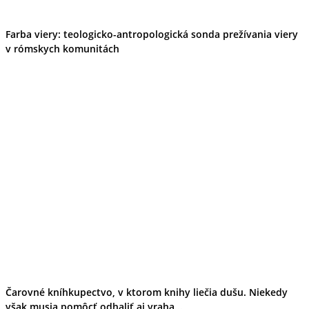
Farba viery: teologicko-antropologická sonda prežívania viery
v rómskych komunitách
Čarovné kníhkupectvo, v ktorom knihy liečia dušu. Niekedy
však musia pomôcť odhaliť aj vraha...