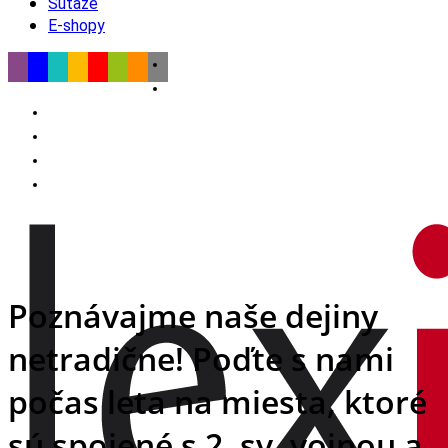
Súťaže
E-shopy
Poznávajme naše dejiny
netradične! Poďte s nami
počas leta na miesta, ktoré
sú spojené s 2. sv. vojnou a