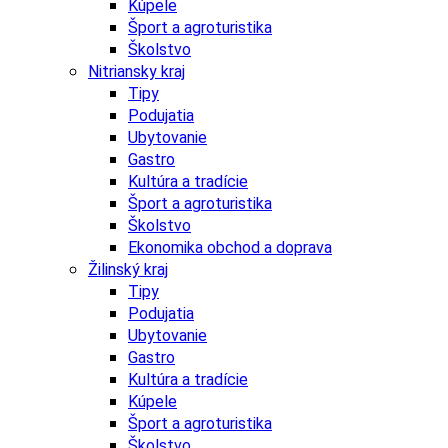
Kúpele
Šport a agroturistika
Školstvo
Nitriansky kraj
Tipy
Podujatia
Ubytovanie
Gastro
Kultúra a tradície
Šport a agroturistika
Školstvo
Ekonomika obchod a doprava
Žilinský kraj
Tipy
Podujatia
Ubytovanie
Gastro
Kultúra a tradície
Kúpele
Šport a agroturistika
Školstvo