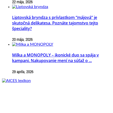
22 mája, 2026
Liptovská bryndza s prívlastkom “májová” je
skutočná delikatesa. Poznáte tajomstvo tejto
špeciality?
20 mája, 2026
Milka a MONOPOLY – ikonické duo sa spája v
kampani. Nakupovanie mení na súťaž o ...
29 apríla, 2026