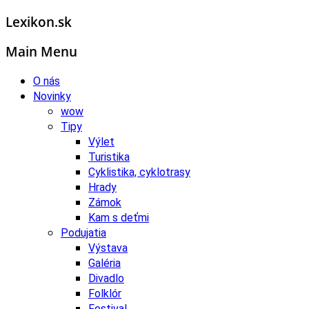
Lexikon.sk
Main Menu
O nás
Novinky
wow
Tipy
Výlet
Turistika
Cyklistika, cyklotrasy
Hrady
Zámok
Kam s deťmi
Podujatia
Výstava
Galéria
Divadlo
Folklór
Festival