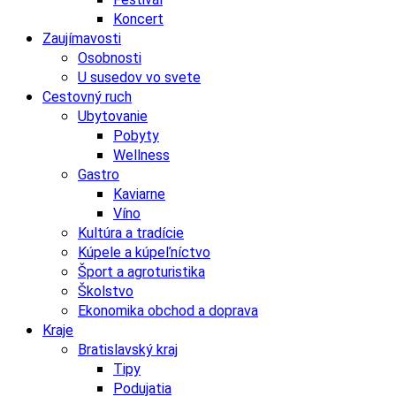
Koncert
Zaujímavosti
Osobnosti
U susedov vo svete
Cestovný ruch
Ubytovanie
Pobyty
Wellness
Gastro
Kaviarne
Víno
Kultúra a tradície
Kúpele a kúpeľníctvo
Šport a agroturistika
Školstvo
Ekonomika obchod a doprava
Kraje
Bratislavský kraj
Tipy
Podujatia