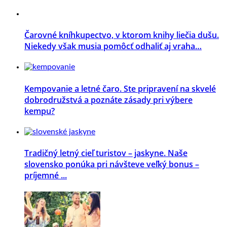
Čarovné kníhkupectvo, v ktorom knihy liečia dušu.
Niekedy však musia pomôcť odhaliť aj vraha…
Kempovanie a letné čaro. Ste pripravení na skvelé
dobrodružstvá a poznáte zásady pri výbere
kempu?
Tradičný letný cieľ turistov – jaskyne. Naše
slovensko ponúka pri návšteve veľký bonus –
príjemné ...