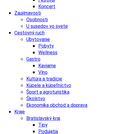
Koncert
Zaujímavosti
Osobnosti
U susedov vo svete
Cestovný ruch
Ubytovanie
Pobyty
Wellness
Gastro
Kaviarne
Víno
Kultúra a tradície
Kúpele a kúpeľníctvo
Šport a agroturistika
Školstvo
Ekonomika obchod a doprava
Kraje
Bratislavský kraj
Tipy
Podujatia