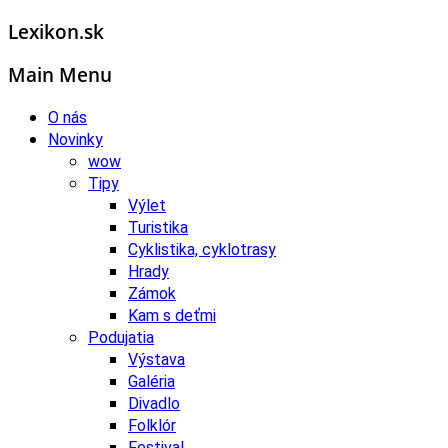
Lexikon.sk
Main Menu
O nás
Novinky
wow
Tipy
Výlet
Turistika
Cyklistika, cyklotrasy
Hrady
Zámok
Kam s deťmi
Podujatia
Výstava
Galéria
Divadlo
Folklór
Festival