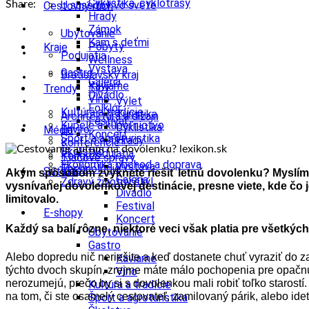
Cyklistika, cyklotrasy
Share:
U susedov vo svete
Cestovný ruch
Hrady
Zámok
Ubytovanie
Kam s deťmi
Pobyty
Kraje
Podujatia
Wellness
Výstava
Gastro
Bratislavský kraj
Galéria
Kaviarne
Tipy
Trendy
Divadlo
Víno
Výlet
Folklór
Kultúra a tradície
Turistika
Architektúra a dizajn
Festival
Kúpele a kúpeľníctvo
Cyklistika
Enviro
Médiá
Koncert
Šport a agroturistika
Hrady
Konferencie
Školstvo
Podujatia
Kongres
Tlačové správy
Ekonomika obchod a doprava
Výstava
Technológie
Videá
Súťaže
Akým spôsobom zvyknete riešiť letnú dovolenku? Myslíme t
Galéria
Zdravý životný štýl
vysnívanej dovolenkovej destinácie, presne viete, kde čo
Divadlo
limitovalo.
Festival
E-shopy
Koncert
Každý sa balí rôzne, niektoré veci však platia pre všetkých
Ubytovanie
Gastro
Alebo dopredu nič neriešite a keď dostanete chuť vyraziť do za
Kaviarne
týchto dvoch skupín, zrejme máte málo pochopenia pre opačnú
Víno
nerozumejú, prečo by si s dovolenkou mali robiť toľko starostí.
Kultúra a tradície
na tom, či ste osamelý cestovateľ, zamilovaný párik, alebo ide
Šport a agroturistika