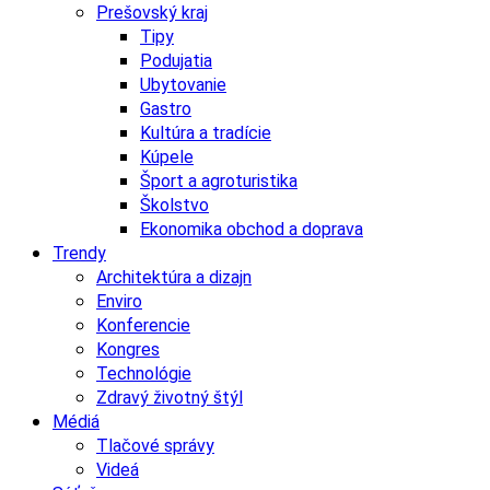
Prešovský kraj
Tipy
Podujatia
Ubytovanie
Gastro
Kultúra a tradície
Kúpele
Šport a agroturistika
Školstvo
Ekonomika obchod a doprava
Trendy
Architektúra a dizajn
Enviro
Konferencie
Kongres
Technológie
Zdravý životný štýl
Médiá
Tlačové správy
Videá