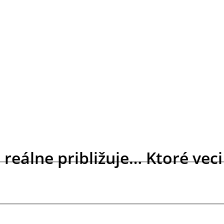
reálne približuje… Ktoré veci