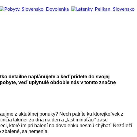
o detailne naplánujete a keď prídete do svojej
m pobyte, veď uplynulé obdobie nás v tomto značne
 zaujme z aktuálnej ponuky? Nech patríte ku ktorejkoľvek z
ičia takmer zo dňa na deň a „last minuťáci“ zase
veci, ktoré im pri balení na dovolenku nesmú chýbať. Nezáleží
te zbalené, sa nemenia.