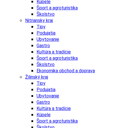
Kúpele
Šport a agroturistika
Školstvo
Nitriansky kraj
Tipy
Podujatia
Ubytovanie
Gastro
Kultúra a tradície
Šport a agroturistika
Školstvo
Ekonomika obchod a doprava
Žilinský kraj
Tipy
Podujatia
Ubytovanie
Gastro
Kultúra a tradície
Kúpele
Šport a agroturistika
Školstvo