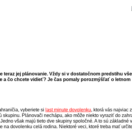
eraz jej plánovanie. Vždy si v dostatočnom predstihu všetk
 je a čo chcete vidieť? Je čas pomaly porozmýšľať o letno
hraničia, vyberiete si
last minute dovolenku
, ktorá vás najviac
 skupinu. Plánovači nechápu, ako môže niekto vyraziť do zahran
 J
edno však majú tieto dve skupiny spoločné. A to sú základné 
te na dovolenku celá rodina. Niektoré veci, ktoré treba mať urči