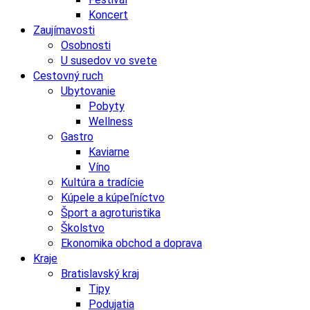
Koncert
Zaujímavosti
Osobnosti
U susedov vo svete
Cestovný ruch
Ubytovanie
Pobyty
Wellness
Gastro
Kaviarne
Víno
Kultúra a tradície
Kúpele a kúpeľníctvo
Šport a agroturistika
Školstvo
Ekonomika obchod a doprava
Kraje
Bratislavský kraj
Tipy
Podujatia