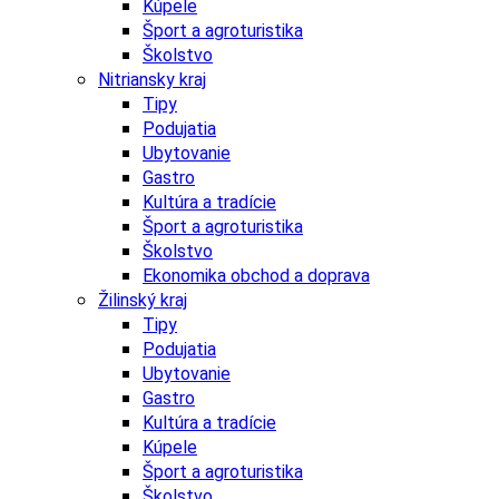
Kúpele
Šport a agroturistika
Školstvo
Nitriansky kraj
Tipy
Podujatia
Ubytovanie
Gastro
Kultúra a tradície
Šport a agroturistika
Školstvo
Ekonomika obchod a doprava
Žilinský kraj
Tipy
Podujatia
Ubytovanie
Gastro
Kultúra a tradície
Kúpele
Šport a agroturistika
Školstvo