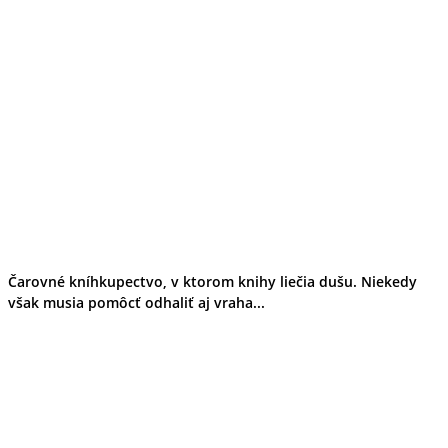
Čarovné kníhkupectvo, v ktorom knihy liečia dušu. Niekedy
však musia pomôcť odhaliť aj vraha...