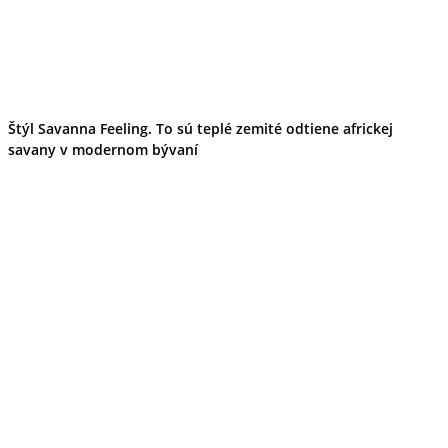
Štýl Savanna Feeling. To sú teplé zemité odtiene africkej
savany v modernom bývaní