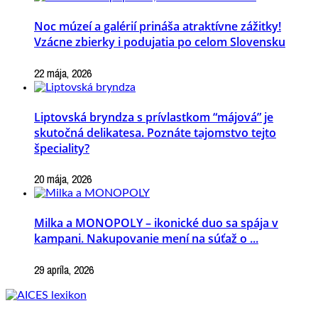
Noc múzeí a galérií prináša atraktívne zážitky!
Vzácne zbierky i podujatia po celom Slovensku
22 mája, 2026
Liptovská bryndza s prívlastkom “májová” je
skutočná delikatesa. Poznáte tajomstvo tejto
špeciality?
20 mája, 2026
Milka a MONOPOLY – ikonické duo sa spája v
kampani. Nakupovanie mení na súťaž o ...
29 apríla, 2026