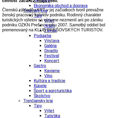
Školstvo
činnosť začal 22. mája 1980.
Ekonomika obchod a doprava
Členskú základňu KPT v jej začiatkoch tvoril prevažne
Trnavský kraj
ženský pracovný kolektív podniku. Rodinný charakter
Tipy
turistických výletov sa výrazne nezmenil ani po zániku
Výlet
podniku OZKN Prešov v roku 2007. Samotbý oddiel bol
Hrady
premenovaný na KLUB PREŠOVSKÝCH TURISTOV.
Zámok
Podujatia
Výstava
Galéria
Divadlo
Festival
Koncert
Gastro
Kaviarne
Víno
Kultúra a tradície
Kúpele
Šport a agroturistika
Školstvo
Trenčiansky kraj
Tipy
Výlet
Turistika