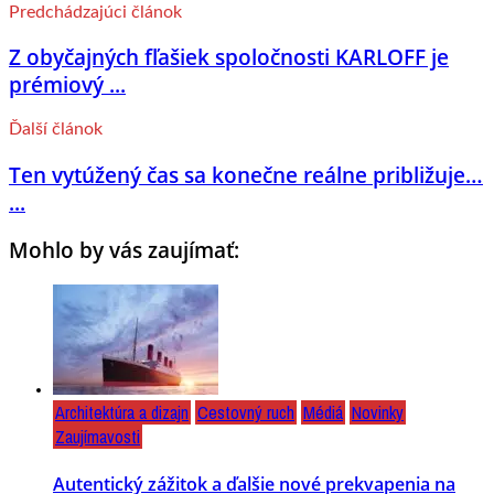
Predchádzajúci článok
Z obyčajných fľašiek spoločnosti KARLOFF je
prémiový ...
Ďalší článok
Ten vytúžený čas sa konečne reálne približuje…
...
Mohlo by vás zaujímať:
Architektúra a dizajn
Cestovný ruch
Médiá
Novinky
Zaujímavosti
Autentický zážitok a ďalšie nové prekvapenia na