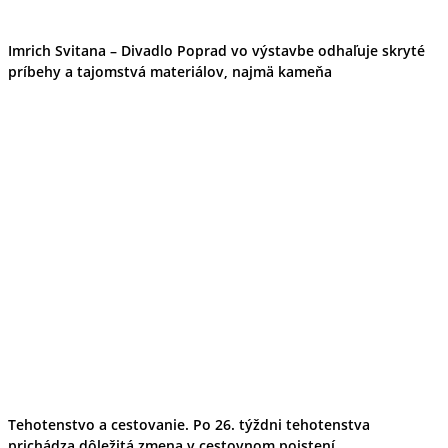
Imrich Svitana – Divadlo Poprad vo výstavbe odhaľuje skryté
príbehy a tajomstvá materiálov, najmä kameňa
Tehotenstvo a cestovanie. Po 26. týždni tehotenstva
prichádza dôležitá zmena v cestovnom poistení