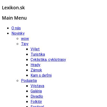
Lexikon.sk
Main Menu
O nás
Novinky
wow
Tipy
Výlet
Turistika
Cyklistika, cyklotrasy
Hrady
Zámok
Kam s deťmi
Podujatia
Výstava
Galéria
Divadlo
Folklór
Festival