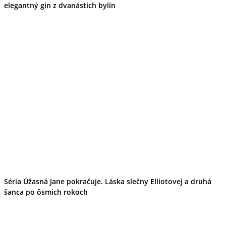
Tipy
elegantný gin z dvanástich bylín
Výlet
Turistika
Cyklistika
Hrady
Podujatia
Výstava
Galéria
Folklór
Ubytovanie
Pobyty
Wellness
Gastro
Kaviarne
Kultúra a tradície
Kúpele
Šport a agroturistika
Školstvo
Ekonomika obchod a doprava
Séria Úžasná Jane pokračuje. Láska slečny Elliotovej a druhá
šanca po ôsmich rokoch