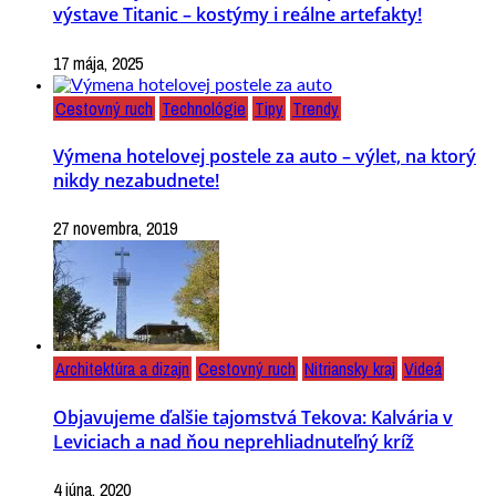
výstave Titanic – kostýmy i reálne artefakty!
17 mája, 2025
Cestovný ruch
Technológie
Tipy
Trendy
Výmena hotelovej postele za auto – výlet, na ktorý
nikdy nezabudnete!
27 novembra, 2019
Architektúra a dizajn
Cestovný ruch
Nitriansky kraj
Videá
Objavujeme ďalšie tajomstvá Tekova: Kalvária v
Leviciach a nad ňou neprehliadnuteľný kríž
4 júna, 2020