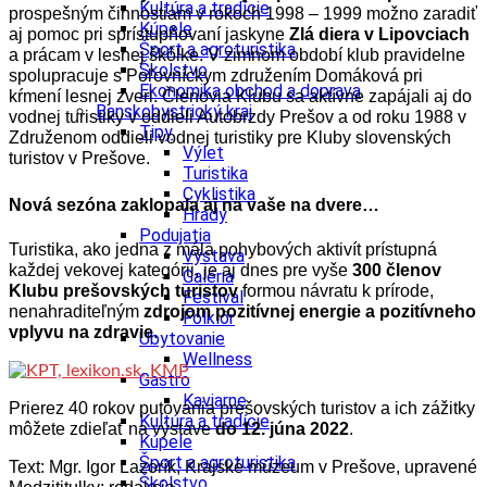
Kultúra a tradície
prospešným činnostiam v rokoch 1998 – 1999 možno zaradiť
Kúpele
aj pomoc pri sprístupňovaní jaskyne
Zlá diera v Lipovciach
Šport a agroturistika
a prácam v lesnej škôlke. V zimnom období klub pravidelne
Školstvo
spolupracuje s Poľovníckym združením Domáková pri
Ekonomika obchod a doprava
kŕmení lesnej zveri. Členovia Klubu sa aktívne zapájali aj do
Banskobystrický kraj
vodnej turistiky v oddieli Autobrzdy Prešov a od roku 1988 v
Tipy
Združenom oddieli vodnej turistiky pre Kluby slovenských
Výlet
turistov v Prešove.
Turistika
Cyklistika
Nová sezóna zaklopala aj na vaše na dvere…
Hrady
Podujatia
Turistika, ako jedna z mála pohybových aktivít prístupná
Výstava
každej vekovej kategórii, je aj dnes pre vyše
300 členov
Galéria
Klubu prešovských turistov
formou návratu k prírode,
Festival
nenahraditeľným
zdrojom pozitívnej energie a pozitívneho
Folklór
vplyvu na zdravie
.
Ubytovanie
Wellness
Gastro
Kaviarne
Prierez 40 rokov putovania prešovských turistov a ich zážitky
Kultúra a tradície
môžete zdieľať na výstave
do 12. júna 2022
.
Kúpele
Šport a agroturistika
Text:
Mgr. Igor Lazorík, Krajské múzeum v Prešove, upravené
Školstvo