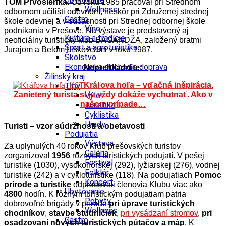
TOM Prvosienka
. Od roku 1985 pracoval pri Strednom
Wellness
odbornom učilišti odevnom, neskôr pri Združenej strednej
Gastro
škole odevnej a v súčasnosti pri Strednej odbornej škole
Víno
podnikania v Prešove. Na výstave je predstavený aj
Kultúra a tradície
neoficiálny turistický klub BAGANDŽA, založený bratmi
Šport a agroturistika
Jurajom a Belom Liškovcami v roku 1987.
Školstvo
Ekonomika obchod a doprava
Neprehliadnite:
Žilinský kraj
Kráľova hoľa – vďačná inšpirácia.
Tipy
Zanietený turista si ju vždy dokáže vychutnať. Ako v
Výlet
našom prípade…
Turistika
Cyklistika
Hrady
Turisti – vzor súdržnosti a obetavosti
Podujatia
Výstava
Za uplynulých 40 rokov Klub prešovských turistov
Galéria
zorganizoval
1956
rôznych turistických podujatí. V pešej
Festival
turistike (1030), vysokohorskej (292), lyžiarskej (276), vodnej
Folklór
turistike (242) a v cykloturistike (118). Na podujatiach
Pomoc
Koncert
prírode a turistike
odpracovali členovia Klubu viac ako
Ubytovanie
4800
hodín. K rôznym turistickým podujatiam patria
Pobyty
dobrovoľné brigády v prírode
pri úprave turistických
Wellness
chodníkov
,
stavbe studničiek
,
pri vysádzaní stromov
,
pri
Gastro
osadzovaní nových turistických pútačov a máp
. K