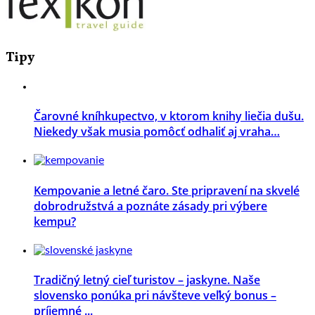
Tipy
Čarovné kníhkupectvo, v ktorom knihy liečia dušu.
Niekedy však musia pomôcť odhaliť aj vraha…
Kempovanie a letné čaro. Ste pripravení na skvelé
dobrodružstvá a poznáte zásady pri výbere
kempu?
Tradičný letný cieľ turistov – jaskyne. Naše
slovensko ponúka pri návšteve veľký bonus –
príjemné ...