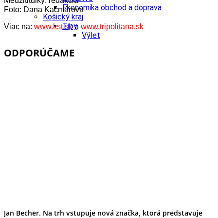
Medzititulky: redakcia
Ekonomika obchod a doprava
Foto: Dana Kačmárová
Košický kraj
Tipy
Viac na:
www.kst.sk
a
www.tripolitana.sk
Výlet
Turistika
ODPORÚČAME
Cyklistika
Hrady
Podujatia
Výstava
Galéria
Divadlo
Folklór
Fašiangy
Ubytovanie
Pobyty
Gastro
Kaviarne
Víno
Kultúra a tradície
Šport a agroturistika
Školstvo
Ekonomika obchod a doprava
Prešovský kraj
Jan Becher. Na trh vstupuje nová značka, ktorá predstavuje