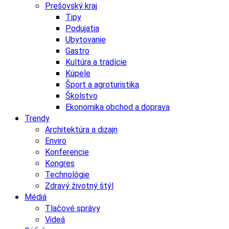
Prešovský kraj
Tipy
Podujatia
Ubytovanie
Gastro
Kultúra a tradície
Kúpele
Šport a agroturistika
Školstvo
Ekonomika obchod a doprava
Trendy
Architektúra a dizajn
Enviro
Konferencie
Kongres
Technológie
Zdravý životný štýl
Médiá
Tlačové správy
Videá