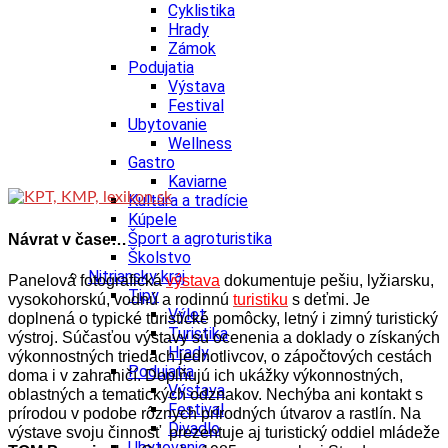
Cyklistika
Hrady
Zámok
Podujatia
Výstava
Festival
Ubytovanie
Wellness
Gastro
Kaviarne
Kultúra a tradície
Kúpele
Šport a agroturistika
Návrat v čase…
Školstvo
Nitriansky kraj
Panelová fotografická
výstava
dokumentuje pešiu, lyžiarsku,
Tipy
vysokohorskú, vodnú a rodinnú
turistiku
s deťmi. Je
Výlet
doplnená o typické turistické pomôcky, letný i zimný turistický
Turistika
výstroj. Súčasťou výstavy sú ocenenia a doklady o získaných
Hrady
výkonnostných triedach jednotlivcov, o zápočtových cestách
Podujatia
doma i v zahraničí. Doplňujú ich ukážky výkonnostných,
Výstava
oblastných a tematických odznakov. Nechýba ani kontakt s
Festival
prírodou v podobe rôznych prírodných útvarov a rastlín. Na
Divadlo
výstave svoju činnosť prezentuje aj turistický oddiel mládeže
Ubytovanie