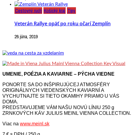
Cestovný ruch
Košický kraj
Tipy
Veterán Rallye opäť po roku očarí Zemplín
26 júna, 2019
UMENIE, POÉZIA A KAVIARNE – PÝCHA VIEDNE
PONORTE SA DO INŠPIRUJÚCEJ ATMOSFÉRY
ORIGINÁLNYCH VIEDENSKÝCH KAVIARNÍ A
VYCHUTNAJTE SI TIETO OKAMIHY PRIAMO U VÁS
DOMA.
PREDSTAVUJEME VÁM NAŠU NOVÚ LÍNIU 250 g
ZRNKOVÝCH KÁV JULIUS MEINL VIENNA COLLECTION.
Viac na
www.meinl.sk
7 € s DPH / 250 g