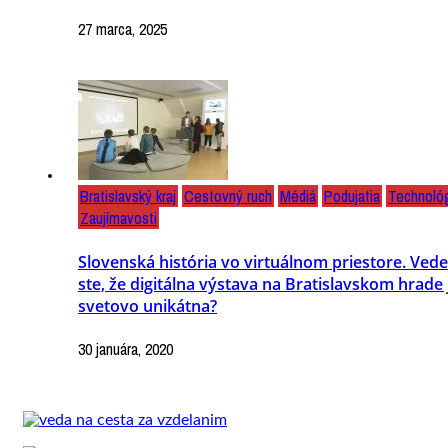
27 marca, 2025
Bratislavský kraj
Cestovný ruch
Médiá
Podujatia
Technoló
Zaujímavosti
Slovenská história vo virtuálnom priestore. Vede
ste, že digitálna výstava na Bratislavskom hrade 
svetovo unikátna?
30 januára, 2020