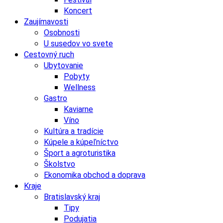
Koncert
Zaujímavosti
Osobnosti
U susedov vo svete
Cestovný ruch
Ubytovanie
Pobyty
Wellness
Gastro
Kaviarne
Víno
Kultúra a tradície
Kúpele a kúpeľníctvo
Šport a agroturistika
Školstvo
Ekonomika obchod a doprava
Kraje
Bratislavský kraj
Tipy
Podujatia