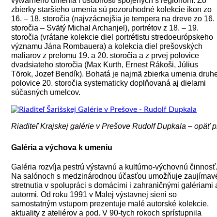
výtvarného umenia i osobností spojených s regiónom. Zo
zbierky staršieho umenia sú pozoruhodné kolekcie ikon zo
16. – 18. storočia (najvzácnejšia je tempera na dreve zo 16.
storočia – Svätý Michal Archanjel), portrétov z 18. – 19.
storočia (vrátane kolekcie diel portrétistu stredoeurópskeho
významu Jána Rombauera) a kolekcia diel prešovských
maliarov z prelomu 19. a 20. storočia a z prvej polovice
dvadsiateho storočia (Max Kurth, Ernest Rákoši, Július
Törok, Jozef Bendík). Bohatá je najmä zbierka umenia druhe
polovice 20. storočia systematicky doplňovaná aj dielami
súčasných umelcov.
Riaditeľ Krajskej galérie v Prešove Rudolf Dupkala – opäť p
Galéria a výchova k umeniu
Galéria rozvíja pestrú výstavnú a kultúrno-výchovnú činnosť
Na salónoch s medzinárodnou účasťou umožňuje zaujímav
stretnutia v spolupráci s domácimi i zahraničnými galériami 
autormi. Od roku 1991 v Malej výstavnej sieni so
samostatným vstupom prezentuje malé autorské kolekcie,
aktuality z ateliérov a pod. V 90-tych rokoch sprístupnila