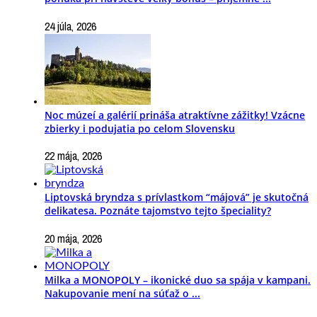
24 júla, 2026
Noc múzeí a galérií prináša atraktívne zážitky! Vzácne
zbierky i podujatia po celom Slovensku
22 mája, 2026
Liptovská bryndza s prívlastkom “májová” je skutočná
delikatesa. Poznáte tajomstvo tejto špeciality?
20 mája, 2026
Milka a MONOPOLY – ikonické duo sa spája v kampani.
Nakupovanie mení na súťaž o ...