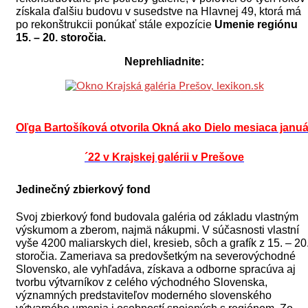
získala ďalšiu budovu v susedstve na Hlavnej 49, ktorá má
po rekonštrukcii ponúkať stále expozície
Umenie regiónu
15. – 20. storočia.
Neprehliadnite:
Oľga Bartošíková otvorila Okná ako Dielo mesiaca januá
´22 v Krajskej galérii v Prešove
Jedinečný zbierkový fond
Svoj zbierkový fond budovala galéria od základu vlastným
výskumom a zberom, najmä nákupmi. V súčasnosti vlastní
vyše 4200 maliarskych diel, kresieb, sôch a grafík z 15. – 20
storočia. Zameriava sa predovšetkým na severovýchodné
Slovensko, ale vyhľadáva, získava a odborne spracúva aj
tvorbu výtvarníkov z celého východného Slovenska,
významných predstaviteľov moderného slovenského