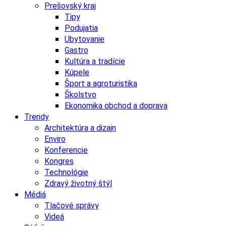
Prešovský kraj
Tipy
Podujatia
Ubytovanie
Gastro
Kultúra a tradície
Kúpele
Šport a agroturistika
Školstvo
Ekonomika obchod a doprava
Trendy
Architektúra a dizajn
Enviro
Konferencie
Kongres
Technológie
Zdravý životný štýl
Médiá
Tlačové správy
Videá