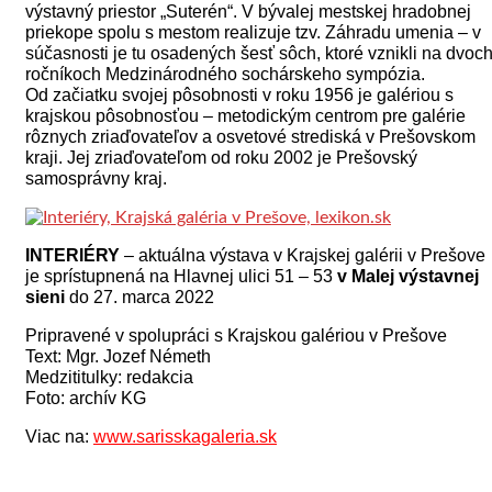
výstavný priestor „Suterén“. V bývalej mestskej hradobnej
priekope spolu s mestom realizuje tzv. Záhradu umenia – v
súčasnosti je tu osadených šesť sôch, ktoré vznikli na dvoc
ročníkoch Medzinárodného sochárskeho sympózia.
Od začiatku svojej pôsobnosti v roku 1956 je galériou s
krajskou pôsobnosťou – metodickým centrom pre galérie
rôznych zriaďovateľov a osvetové strediská v Prešovskom
kraji. Jej zriaďovateľom od roku 2002 je Prešovský
samosprávny kraj.
INTERIÉRY
– aktuálna výstava v Krajskej galérii v Prešove
je sprístupnená na Hlavnej ulici 51 – 53
v Malej výstavnej
sieni
do
27. marca 2022
Pripravené v spolupráci s Krajskou galériou v Prešove
Text: Mgr. Jozef Németh
Medzititulky: redakcia
Foto: archív KG
Viac na:
www.sarisskagaleria.sk