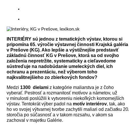
INTERIÉRY sú jednou z tematických výstav, ktorou si
pripomína 65. výročie výstavnej činnosti Krajská galéria
v Prešove (KG). Ako lepšie a výstižnejšie predstaviť
základnú činnosť KG v Prešove, ktorá sa od svojho
založenia nepretržite, systematicky a cieľavedome
sústreďuje na nadobúdanie umeleckých diel, ich
ochranu a prezentáciu, než výberom toho
najkvalitnejšieho zo zbierkových fondov?
Medzi
1300 dielami
z kategórie maliarstva je z čoho
vyberať. Pestrosť a rozmanitosť motívov a námetov, už
v minulosti poslúžili k vytvoreniu niekoľkých komornejších
výstav. Tentokrát výber padol na
motív interiérov
, tak, ako
ho vo svojej výtvarnej tvorbe zachytili maliari od začiatku 20
storočia po súčasnosť a v takom rozsahu, v akom sa
zachoval v majetku Galérie.