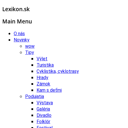
Lexikon.sk
Main Menu
O nás
Novinky
wow
Tipy
Výlet
Turistika
Cyklistika, cyklotrasy
Hrady
Zámok
Kam s deťmi
Podujatia
Výstava
Galéria
Divadlo
Folklór
Festival