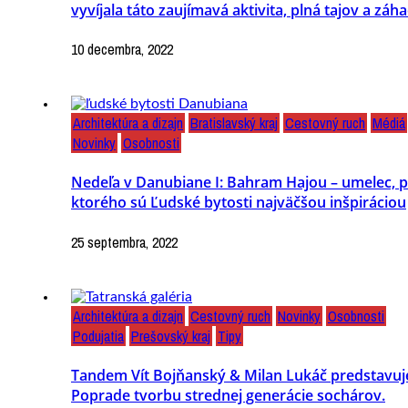
vyvíjala táto zaujímavá aktivita, plná tajov a záh
10 decembra, 2022
Architektúra a dizajn
Bratislavský kraj
Cestovný ruch
Médiá
Novinky
Osobnosti
Nedeľa v Danubiane I: Bahram Hajou – umelec, p
ktorého sú Ľudské bytosti najväčšou inšpiráciou
25 septembra, 2022
Architektúra a dizajn
Cestovný ruch
Novinky
Osobnosti
Podujatia
Prešovský kraj
Tipy
Tandem Vít Bojňanský & Milan Lukáč predstavuj
Poprade tvorbu strednej generácie sochárov.