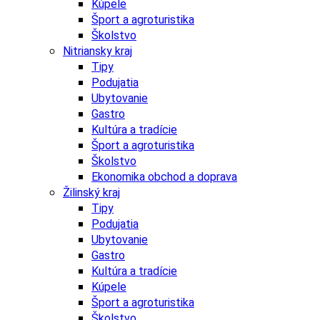
Kúpele
Šport a agroturistika
Školstvo
Nitriansky kraj
Tipy
Podujatia
Ubytovanie
Gastro
Kultúra a tradície
Šport a agroturistika
Školstvo
Ekonomika obchod a doprava
Žilinský kraj
Tipy
Podujatia
Ubytovanie
Gastro
Kultúra a tradície
Kúpele
Šport a agroturistika
Školstvo