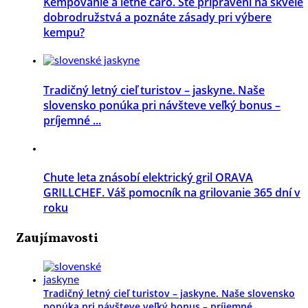
Kempovanie a letné čaro. Ste pripravení na skvelé
dobrodružstvá a poznáte zásady pri výbere
kempu?
Tradičný letný cieľ turistov – jaskyne. Naše
slovensko ponúka pri návšteve veľký bonus –
príjemné ...
Chute leta znásobí elektrický gril ORAVA
GRILLCHEF. Váš pomocník na grilovanie 365 dní v
roku
Zaujímavosti
Tradičný letný cieľ turistov – jaskyne. Naše slovensko
ponúka pri návšteve veľký bonus – príjemné ...