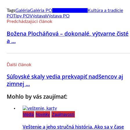
Tags
Galéria
Galéria PO
Kultúra a tradície
Kultúra a tradície
PO
Tipy PO
Výstava
Výstava PO
Predchádzajúci článok
Božena Plocháňová – dokonalé, výtvarne čisté
a ...
Ďalší článok
Súľovské skaly vedia prekvapiť nadšencov aj
zimnej ...
Mohlo by vás zaujímať:
Médiá
Novinky
Zaujímavosti
Veštenie a jeho stručná história. Ako sa v čase