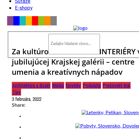
Súťaže
E-shopy
Za kultúrou do Prešova: INTERIÉRY 
jubilujúcej Krajskej galérii – centre
umenia a kreatívnych nápadov
Architektúra a dizajn
Médiá
Novinky
Podujatia
Prešovský kraj
Tipy
3 februára, 2022
Share: