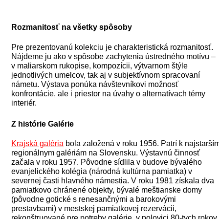
Rozmanitosť na všetky spôsoby
Pre prezentovanú kolekciu je charakteristická rozmanitosť.
Nájdeme ju ako v spôsobe zachytenia ústredného motívu –
v maliarskom rukopise, kompozícii, výtvarnom štýle
jednotlivých umelcov, tak aj v subjektívnom spracovaní
námetu. Výstava ponúka návštevníkovi možnosť
konfrontácie, ale i priestor na úvahy o alternatívach témy
interiér.
Z histórie Galérie
Krajská galéria
bola založená v roku 1956. Patrí k najstarší
regionálnym galériám na Slovensku. Výstavnú činnosť
začala v roku 1957. Pôvodne sídlila v budove bývalého
evanjelického kolégia (národná kultúrna pamiatka) v
severnej časti hlavného námestia. V roku 1981 získala dva
pamiatkovo chránené objekty, bývalé meštianske domy
(pôvodne gotické s renesančnými a barokovými
prestavbami) v mestskej pamiatkovej rezervácii,
rekonštruované pre potreby galérie, v polovici 80-tych rokov