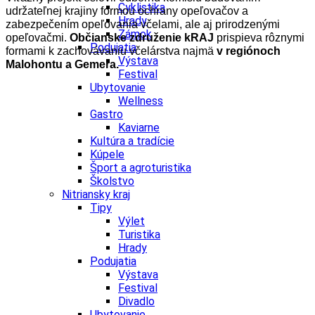
Cyklistika
udržateľnej krajiny formou ochrany opeľovačov a
Hrady
zabezpečením opeľovania včelami, ale aj prirodzenými
Zámok
opeľovačmi.
Občianske združenie kRAJ
prispieva rôznymi
Podujatia
formami k zachovávaniu včelárstva najmä
v regiónoch
Výstava
Malohontu a Gemera.
Festival
Ubytovanie
Wellness
Gastro
Kaviarne
Kultúra a tradície
Kúpele
Šport a agroturistika
Školstvo
Nitriansky kraj
Tipy
Výlet
Turistika
Hrady
Podujatia
Výstava
Festival
Divadlo
Ubytovanie