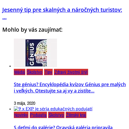
Jesenný tip pre skalných a náročných turistov:
...
Mohlo by vás zaujímať:
Médiá
Školstvo
Tipy
Zdravý životný štýl
Ste génius? Encyklopédia kvízov Génius pre malých
i veľkých. Otestujte sa aj vy a zistíte…
3 mája, 2020
Novinky
Podujatia
Školstvo
Žilinský kraj
S deťmi do galérie? Oravská galéria pripravila