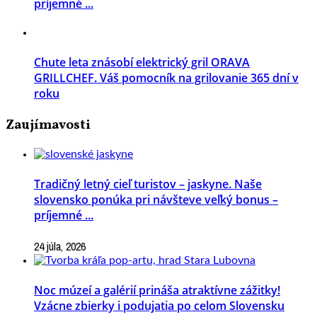
príjemné ...
Chute leta znásobí elektrický gril ORAVA
GRILLCHEF. Váš pomocník na grilovanie 365 dní v
roku
Zaujímavosti
Tradičný letný cieľ turistov – jaskyne. Naše
slovensko ponúka pri návšteve veľký bonus –
príjemné ...
24 júla, 2026
Noc múzeí a galérií prináša atraktívne zážitky!
Vzácne zbierky i podujatia po celom Slovensku