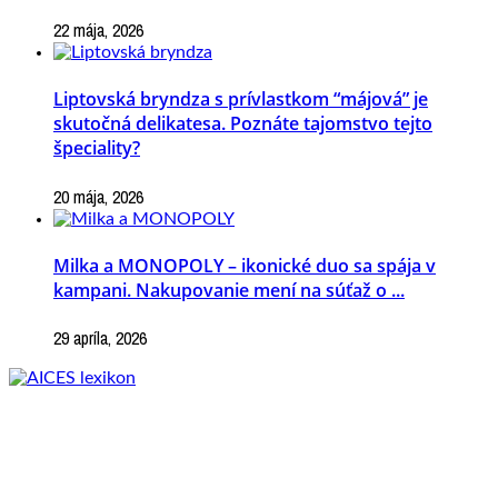
22 mája, 2026
Liptovská bryndza s prívlastkom “májová” je
skutočná delikatesa. Poznáte tajomstvo tejto
špeciality?
20 mája, 2026
Milka a MONOPOLY – ikonické duo sa spája v
kampani. Nakupovanie mení na súťaž o ...
29 apríla, 2026