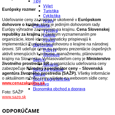
Tipy
Výlet
Európsky rozmer
Turistika
Cyklistika
Udeľovanie ceny za krajinu je ukotvené v
Európskom
Hrady
dohovore o krajine
, ktorý je jediným dohovorom rady
Podujatia
Európy výhradne zameraným na krajinu.
Cena Slovenskej
Výstava
republiky za krajinu
je čestným vyznamenaním pre
Galéria
organizácie, ktoré ideovo, tematicky prispievajú k
Folklór
implementácii Európskeho dohovoru o krajine na národnej
Ubytovanie
úrovni. SR udeľuje cenu na podporu prezentácie úspešných
Pobyty
aktivít smerujúcich k ochrane, manažmentu, plánovaniu
Wellness
krajiny na Slovensku. Vyhlasovateľom ceny je
Ministerstvo
Gastro
životného prostredia SR
a organizáciu udeľovania ceny
Kaviarne
zabezpečuje
Národný koordinátor ceny – Slovenská
Kultúra a tradície
agentúra životného prostredia (SAŽP).
Všetky informácie
Kúpele
o aktuálnom ročníku ceny nájdete na webovom sídle ceny:
Šport a agroturistika
www.cenazakrajinu.sk
Školstvo
Ekonomika obchod a doprava
Foto: SAŽP
www.sazp.sk
ODPORÚČAME