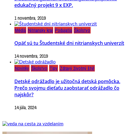
edukačný projekt 9 x EXP.
1 novembra, 2019
Médiá
Nitriansky kraj
Podujatia
Školstvo
Opäť sú tu Študentské dni nitrianskych univerzít
14 novembra, 2019
Novinky
Školstvo
Tipy
Zdravý životný štýl
Detské odrážadlo je užitočná detská pomôcka.
Prečo svojmu dieťaťu zaobstarať odrážadlo čo
najskôr?
14 júla, 2024