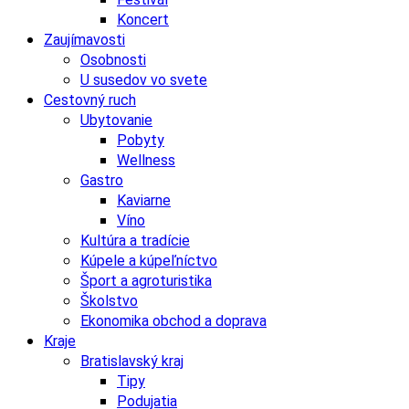
Koncert
Zaujímavosti
Osobnosti
U susedov vo svete
Cestovný ruch
Ubytovanie
Pobyty
Wellness
Gastro
Kaviarne
Víno
Kultúra a tradície
Kúpele a kúpeľníctvo
Šport a agroturistika
Školstvo
Ekonomika obchod a doprava
Kraje
Bratislavský kraj
Tipy
Podujatia