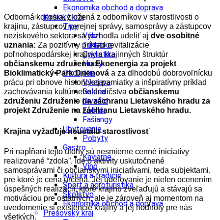
Ekonomika obchod a doprava
Košický kraj
Odborná komisia, zložená z odborníkov v starostlivosti o
Tipy
krajinu, zástupcov verejnej správy, samosprávy a zástupcov
Výlet
neziskového sektora sa rozhodla udeliť aj
dve osobitné
Turistika
uznania:
Za pozitívny príklad revitalizácie
Cyklistika
poľnohospodárskej krajiny a krajinných štruktúr
Hrady
občianskemu združeniu Ekoenergia za projekt
Podujatia
Bioklimatický Park Drienová
a za dlhodobú dobrovoľnícku
Výstava
prácu pri obnove historickej pamiatky a inšpiratívny príklad
Galéria
zachovávania kultúrneho dedičstva
občianskemu
Divadlo
združeniu Združenie na záchranu Lietavského hradu za
Folklór
projekt Združenie na záchranu Lietavského hradu.
Fašiangy
Ubytovanie
Krajina vyžaduje neustálu starostlivosť
Pobyty
Gastro
Pri napĺňaní tejto úlohy sú nesmierne cenné iniciatívy
Kaviarne
realizované “zdola”. Ide o aktivity uskutočnené
Víno
samosprávami či občianskymi iniciatívami, teda subjektami,
Kultúra a tradície
pre ktoré je cena určená. Jej udeľovanie je nielen ocenením
Šport a agroturistika
úspešných realizácií, ktoré krajinu zveľaďujú a stávajú sa
Školstvo
motiváciou pre ostatných, ale je zároveň aj momentom na
Ekonomika obchod a doprava
uvedomenie si existencie krajiny a jej hodnoty pre nás
Prešovský kraj
všetkých.