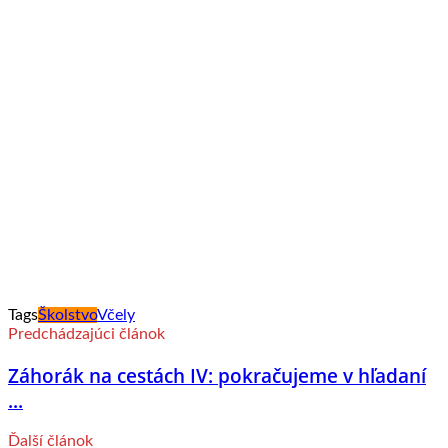
Tags
Školstvo
Včely
Predchádzajúci článok
Záhorák na cestách IV: pokračujeme v hľadaní
...
Ďalší článok