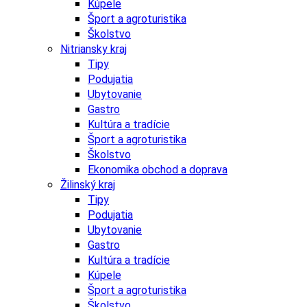
Kúpele
Šport a agroturistika
Školstvo
Nitriansky kraj
Tipy
Podujatia
Ubytovanie
Gastro
Kultúra a tradície
Šport a agroturistika
Školstvo
Ekonomika obchod a doprava
Žilinský kraj
Tipy
Podujatia
Ubytovanie
Gastro
Kultúra a tradície
Kúpele
Šport a agroturistika
Školstvo