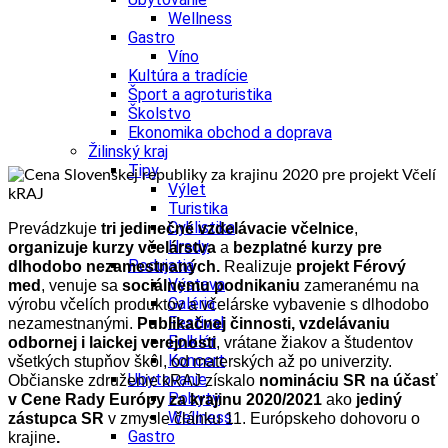
Wellness
Gastro
Víno
Kultúra a tradície
Šport a agroturistika
Školstvo
Ekonomika obchod a doprava
Žilinský kraj
Tipy
Výlet
Turistika
Cyklistika
Prevádzkuje
tri jedinečné vzdelávacie včelnice
,
Hrady
organizuje
kurzy včelárstva
a
bezplatné kurzy pre
Podujatia
dlhodobo nezamestnaných.
Realizuje
projekt Férový
Výstava
med
, venuje sa
sociálnemu podnikaniu
zameranému na
Galéria
výrobu včelích produktov a včelárske vybavenie s dlhodobo
Festival
nezamestnanými.
Publikačnej činnosti, vzdelávaniu
Folklór
odbornej i laickej verejnosti
, vrátane žiakov a študentov
Koncert
všetkých stupňov škôl, od materských až po univerzity.
Ubytovanie
Občianske združenie kRAJ získalo
nomináciu SR na účasť
Pobyty
v Cene Rady Európy za krajinu 2020/2021
ako
jediný
Wellness
zástupca SR
v zmysle článku 11. Európskeho dohovoru o
Gastro
krajine
.