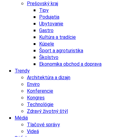
Prešovský kraj
Tipy
Podujatia
Ubytovanie
Gastro
Kultúra a tradície
Kúpele
Šport a agroturistika
Školstvo
Ekonomika obchod a doprava
Trendy
Architektúra a dizajn
Enviro
Konferencie
Kongres
Technológie
Zdravý životný štýl
Médiá
Tlačové správy
Videá