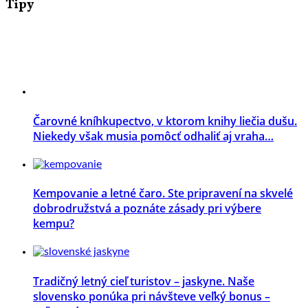
Tipy
Čarovné kníhkupectvo, v ktorom knihy liečia dušu.
Niekedy však musia pomôcť odhaliť aj vraha…
Kempovanie a letné čaro. Ste pripravení na skvelé
dobrodružstvá a poznáte zásady pri výbere
kempu?
Tradičný letný cieľ turistov – jaskyne. Naše
slovensko ponúka pri návšteve veľký bonus –