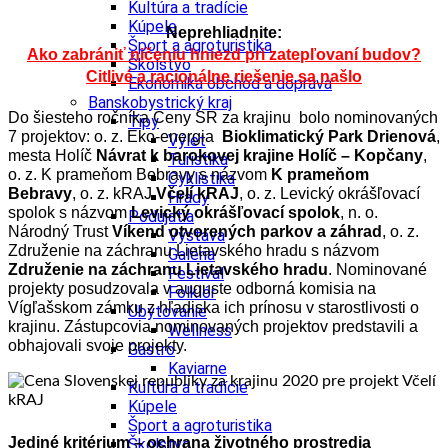
Kultúra a tradície
Kúpele
Neprehliadnite:
Šport a agroturistika
Ako zabrániť ničeniu hniezd pri zatepľovaní budov?
Školstvo
Citlivé a racionálne riešenie sa našlo
Ekonomika obchod a doprava
Banskobystrický kraj
Do šiesteho ročníka Ceny SR za krajinu bolo nominovaných
Tipy
7 projektov: o. z. Eko-energia
Bioklimatický Park Drienová
,
Výlet
mesta Holíč
Návrat k barokovej krajine Holíč – Kopčany
,
Turistika
o. z. K prameňom Bebravy s názvom
K prameňom
Cyklistika
Bebravy
, o. z. kRAJ
Včelí kRAJ
, o. z. Levický okrášľovací
Hrady
spolok s názvom
Levický okrášľovací spolok
, n. o.
Podujatia
Národný Trust
Víkend otvorených parkov a záhrad
, o. z.
Výstava
Združenie na záchranu Lietavského hradu s názvom
Galéria
Združenie na záchranu Lietavského hradu
. Nominované
Festival
projekty posudzovala v auguste odborná komisia na
Folklór
Vígľašskom zámku z hľadiska ich prínosu v starostlivosti o
Ubytovanie
krajinu. Zástupcovia nominovaných projektov predstavili a
Wellness
obhajovali svoje projekty.
Gastro
Kaviarne
Kultúra a tradície
Kúpele
Šport a agroturistika
Jediné kritérium – ochrana životného prostredia
Školstvo