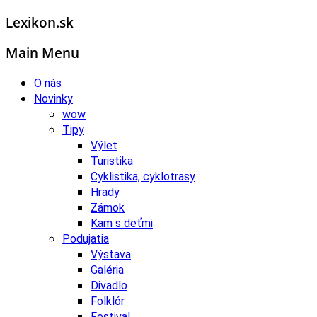
Lexikon.sk
Main Menu
O nás
Novinky
wow
Tipy
Výlet
Turistika
Cyklistika, cyklotrasy
Hrady
Zámok
Kam s deťmi
Podujatia
Výstava
Galéria
Divadlo
Folklór
Festival