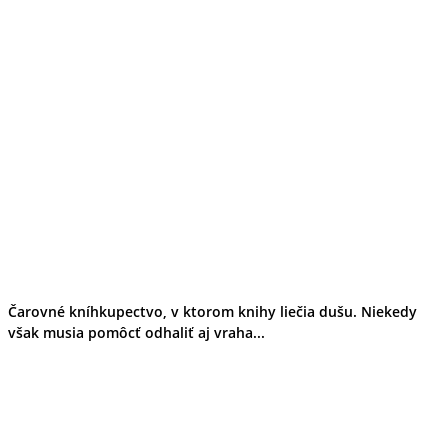
Čarovné kníhkupectvo, v ktorom knihy liečia dušu. Niekedy
však musia pomôcť odhaliť aj vraha...