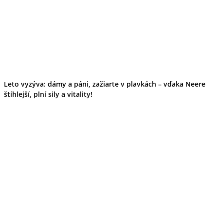
Leto vyzýva: dámy a páni, zažiarte v plavkách – vďaka Neere
štíhlejší, plní sily a vitality!