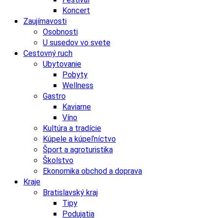
Koncert
Zaujímavosti
Osobnosti
U susedov vo svete
Cestovný ruch
Ubytovanie
Pobyty
Wellness
Gastro
Kaviarne
Víno
Kultúra a tradície
Kúpele a kúpeľníctvo
Šport a agroturistika
Školstvo
Ekonomika obchod a doprava
Kraje
Bratislavský kraj
Tipy
Podujatia