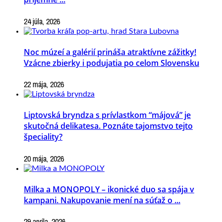
24 júla, 2026
Noc múzeí a galérií prináša atraktívne zážitky!
Vzácne zbierky i podujatia po celom Slovensku
22 mája, 2026
Liptovská bryndza s prívlastkom “májová” je
skutočná delikatesa. Poznáte tajomstvo tejto
špeciality?
20 mája, 2026
Milka a MONOPOLY – ikonické duo sa spája v
kampani. Nakupovanie mení na súťaž o ...
29 apríla, 2026