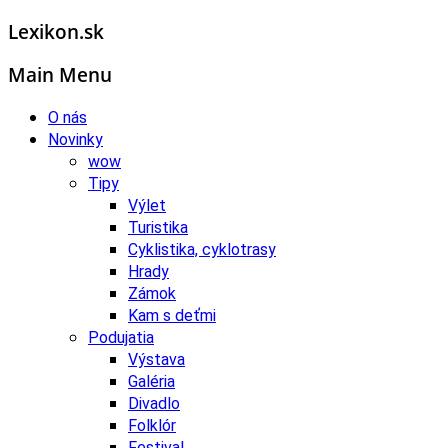
Lexikon.sk
Main Menu
O nás
Novinky
wow
Tipy
Výlet
Turistika
Cyklistika, cyklotrasy
Hrady
Zámok
Kam s deťmi
Podujatia
Výstava
Galéria
Divadlo
Folklór
Festival