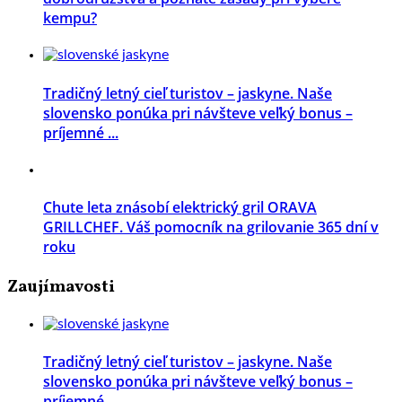
kempu?
Tradičný letný cieľ turistov – jaskyne. Naše
slovensko ponúka pri návšteve veľký bonus –
príjemné ...
Chute leta znásobí elektrický gril ORAVA
GRILLCHEF. Váš pomocník na grilovanie 365 dní v
roku
Zaujímavosti
Tradičný letný cieľ turistov – jaskyne. Naše
slovensko ponúka pri návšteve veľký bonus –
príjemné ...