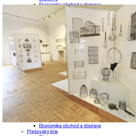
Ekonomika obchod a doprava
Košický kraj
Tipy
Výlet
Turistika
Cyklistika
Hrady
Podujatia
Výstava
Galéria
Divadlo
Folklór
Fašiangy
Ubytovanie
Pobyty
Gastro
Kaviarne
Víno
Kultúra a tradície
Šport a agroturistika
Školstvo
Ekonomika obchod a doprava
Prešovský kraj