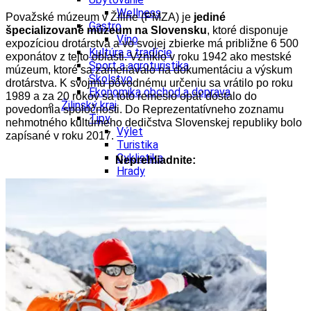
Wellness
Považské múzeum v Žiline (PMZA) je
jediné
Gastro
špecializované múzeum na Slovensku
, ktoré disponuje
Víno
expozíciou drotárstva a vo svojej zbierke má približne 6 500
Kultúra a tradície
exponátov z tejto oblasti. Vzniklo v roku 1942 ako mestské
Šport a agroturistika
múzeum, ktoré sa zameriavalo na dokumentáciu a výskum
Školstvo
drotárstva. K svojmu pôvodnému určeniu sa vrátilo po roku
Ekonomika obchod a doprava
1989 a za 20 rokov sa toto remeslo opäť dostalo do
Žilinský kraj
povedomia spoločnosti. Do Reprezentatívneho zoznamu
Tipy
nehmotného kultúrneho dedičstva Slovenskej republiky bolo
Výlet
zapísané v roku 2017.
Turistika
Cyklistika
Neprehliadnite:
Hrady
Podujatia
Výstava
Galéria
Festival
Folklór
Koncert
Ubytovanie
Pobyty
Wellness
Gastro