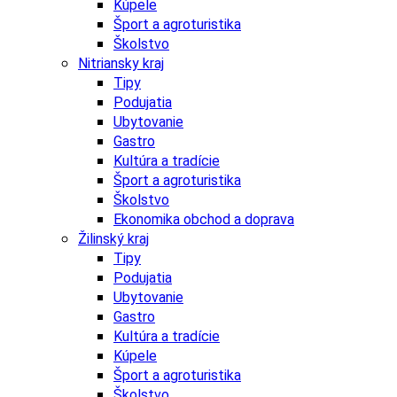
Kúpele
Šport a agroturistika
Školstvo
Nitriansky kraj
Tipy
Podujatia
Ubytovanie
Gastro
Kultúra a tradície
Šport a agroturistika
Školstvo
Ekonomika obchod a doprava
Žilinský kraj
Tipy
Podujatia
Ubytovanie
Gastro
Kultúra a tradície
Kúpele
Šport a agroturistika
Školstvo