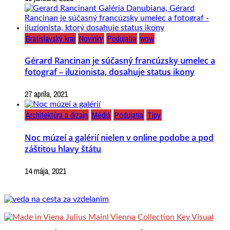
Bratislavský kraj
Novinky
Podujatia
wow
Gérard Rancinan je súčasný francúzsky umelec a
fotograf – iluzionista, dosahuje status ikony
27 apríla, 2021
Architektúra a dizajn
Médiá
Podujatia
Tipy
Noc múzeí a galérií nielen v online podobe a pod
záštitou hlavy štátu
14 mája, 2021