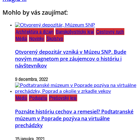
Mohlo by vás zaujímať:
Architektúra a dizajn
Banskobystrický kraj
Cestovný ruch
Médiá
Novinky
Školstvo
Otvorený depozitár vzniká v Múzeu SNP. Bude
novým magnetom pre záujemcov o históriu i
návštevníkov
9 decembra, 2022
Médiá
Podujatia
Prešovský kraj
Poznáte históriu cechov a remesiel? Podtatranské
múzeum v Poprade pozýva na virtuálne
prechádzky
15 januára, 2021