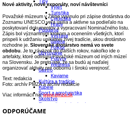
Tipy
Nové aktivity, nové exponáty, noví návštevníci
Výlet
Turistika
Považské múzeum v Žiline vyvinulo pri zápise drotárstva do
Cyklistika
Zoznamu UNESCO veľa úsilia a aktívne sa podieľalo na
Hrady
poskytovaní dokumentov a vypracovaní Nominačného listu.
Podujatia
Zápis bol významným krokom a ocenením všetkých, ktorí
Výstava
prispeli k udržaniu unikátnej živej tradície, akou drotárstvo
Galéria
rozhodne je.
Slovenské drotárstvo
nemá vo svete
Folklór
obdobu
. Je to záväzok do ďalších rokov, nakoľko ide o
Ubytovanie
artefakty, ktoré odlišujú Považské múzeum od iných múzeí
Pobyty
na Slovensku. Je preto isté, že sa budú aj naďalej
Wellness
organizovať aktivity pre odbornú i širokú verejnosť.
Gastro
Kaviarne
Text: redakcia
Kultúra a tradície
Foto: archív PMZA a archív redakcie
Kúpele
Šport a agroturistika
Viac informácií na:
www.pmza.sk
Školstvo
Ekonomika obchod a doprava
ODPORÚČAME