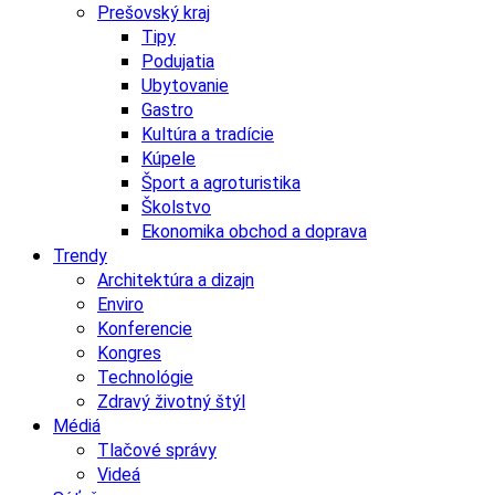
Prešovský kraj
Tipy
Podujatia
Ubytovanie
Gastro
Kultúra a tradície
Kúpele
Šport a agroturistika
Školstvo
Ekonomika obchod a doprava
Trendy
Architektúra a dizajn
Enviro
Konferencie
Kongres
Technológie
Zdravý životný štýl
Médiá
Tlačové správy
Videá