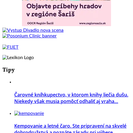
Tipy
Čarovné kníhkupectvo, v ktorom knihy liečia dušu.
Niekedy však musia pomôcť odhaliť aj vraha…
Kempovanie a letné čaro. Ste pripravení na skvelé
dobrodružstvá a poznáte zásady pri výbere