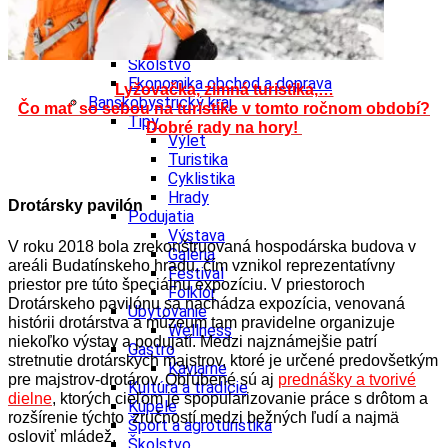
Kultúra a tradície
Kúpele
Šport a agroturistika
Školstvo
Ekonomika obchod a doprava
Lyžovačka, zimná turistika,…
Banskobystrický kraj
Čo mať so sebou na turistike v tomto ročnom období?
Tipy
Dobré rady na hory!
Výlet
Turistika
Cyklistika
Hrady
Drotársky pavilón
Podujatia
Výstava
V roku 2018 bola zrekonštruovaná hospodárska budova v
Galéria
areáli Budatínskeho hradu, čím vznikol reprezentatívny
Festival
priestor pre túto špeciálnu expozíciu.
V priestoroch
Folklór
Drotárskeho pavilónu sa nachádza expozícia, venovaná
Ubytovanie
histórii drotárstva a múzeum tam pravidelne organizuje
Wellness
niekoľko výstav a podujatí. Medzi najznámejšie patrí
Gastro
stretnutie drotárskych majstrov, ktoré je určené predovšetkým
Kaviarne
pre majstrov-drotárov. Obľúbené sú aj
prednášky a tvorivé
Kultúra a tradície
dielne
, ktorých cieľom je spopularizovanie práce s drôtom a
Kúpele
rozšírenie týchto zručností medzi bežných ľudí a najmä
Šport a agroturistika
osloviť mládež.
Školstvo