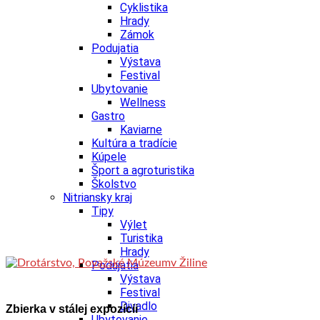
Cyklistika
Hrady
Zámok
Podujatia
Výstava
Festival
Ubytovanie
Wellness
Gastro
Kaviarne
Kultúra a tradície
Kúpele
Šport a agroturistika
Školstvo
Nitriansky kraj
Tipy
Výlet
Turistika
Hrady
Podujatia
Výstava
Festival
Divadlo
Zbierka v stálej expozícii
Ubytovanie