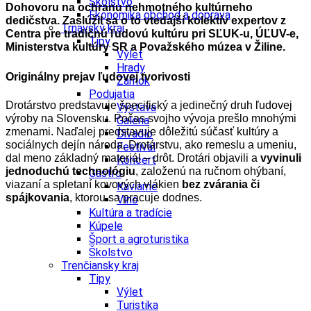
Školstvo
Dohovoru na ochranu nehmotného kultúrneho
Ekonomika obchod a doprava
dedičstva. Zaslúžil sa o to vtedajší kolektív expertov z
Trnavský kraj
Centra pre tradičnú ľudovú kultúru pri SĽUK-u, ÚĽUV-e,
Tipy
Ministerstva kultúry SR a Považského múzea v Žiline.
Výlet
Hrady
Originálny prejav ľudovej tvorivosti
Zámok
Podujatia
Drotárstvo predstavuje špecifický a jedinečný druh ľudovej
Výstava
výroby na Slovensku. Počas svojho vývoja prešlo mnohými
Galéria
zmenami. Naďalej predstavuje dôležitú súčasť kultúry a
Divadlo
sociálnych dejín národa. Drotárstvu, ako remeslu a umeniu,
Festival
dal meno základný materiál – drôt. Drotári objavili a
vyvinuli
Koncert
jednoduchú technológiu
, založenú na ručnom ohýbaní,
Gastro
viazaní a spletaní kovových vlákien
bez zvárania či
Kaviarne
spájkovania
, ktorou sa pracuje dodnes.
Víno
Kultúra a tradície
Kúpele
Šport a agroturistika
Školstvo
Trenčiansky kraj
Tipy
Výlet
Turistika