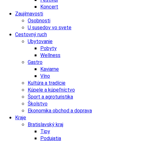
Koncert
Zaujímavosti
Osobnosti
U susedov vo svete
Cestovný ruch
Ubytovanie
Pobyty
Wellness
Gastro
Kaviarne
Víno
Kultúra a tradície
Kúpele a kúpeľníctvo
Šport a agroturistika
Školstvo
Ekonomika obchod a doprava
Kraje
Bratislavský kraj
Tipy
Podujatia