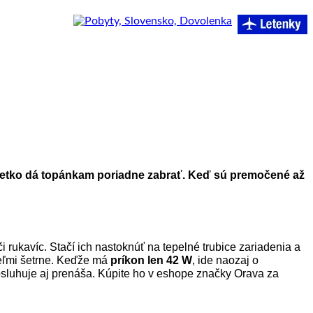
všetko dá topánkam poriadne zabrať. Keď sú premočené až
i rukavíc. Stačí ich nastoknúť na tepelné trubice zariadenia a
veľmi šetrne. Keďže má
príkon len 42 W
, ide naozaj o
obsluhuje aj prenáša. Kúpite ho v eshope značky Orava za