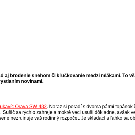
klad aj brodenie snehom či kľučkovanie medzi mlákami. To 
 vystlaním novinami.
a rukavíc Orava SW-482
. Naraz si poradí s dvoma pármi topánok č
. Sušič sa rýchlo zahreje a mokré veci usuší dôkladne, avšak 
jesene nezruinuje váš rodinný rozpočet. Je skladací a ľahko sa 