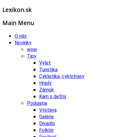
Lexikon.sk
Main Menu
O nás
Novinky
wow
Tipy
Výlet
Turistika
Cyklistika, cyklotrasy
Hrady
Zámok
Kam s deťmi
Podujatia
Výstava
Galéria
Divadlo
Folklór
Festival