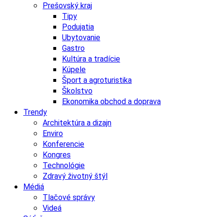
Prešovský kraj
Tipy
Podujatia
Ubytovanie
Gastro
Kultúra a tradície
Kúpele
Šport a agroturistika
Školstvo
Ekonomika obchod a doprava
Trendy
Architektúra a dizajn
Enviro
Konferencie
Kongres
Technológie
Zdravý životný štýl
Médiá
Tlačové správy
Videá