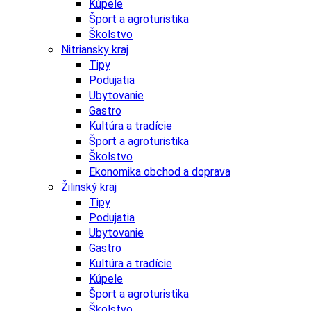
Kúpele
Šport a agroturistika
Školstvo
Nitriansky kraj
Tipy
Podujatia
Ubytovanie
Gastro
Kultúra a tradície
Šport a agroturistika
Školstvo
Ekonomika obchod a doprava
Žilinský kraj
Tipy
Podujatia
Ubytovanie
Gastro
Kultúra a tradície
Kúpele
Šport a agroturistika
Školstvo