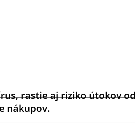
us, rastie aj riziko útokov o
ne nákupov.