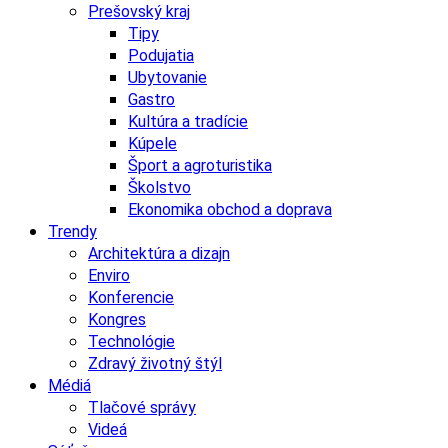
Prešovský kraj
Tipy
Podujatia
Ubytovanie
Gastro
Kultúra a tradície
Kúpele
Šport a agroturistika
Školstvo
Ekonomika obchod a doprava
Trendy
Architektúra a dizajn
Enviro
Konferencie
Kongres
Technológie
Zdravý životný štýl
Médiá
Tlačové správy
Videá