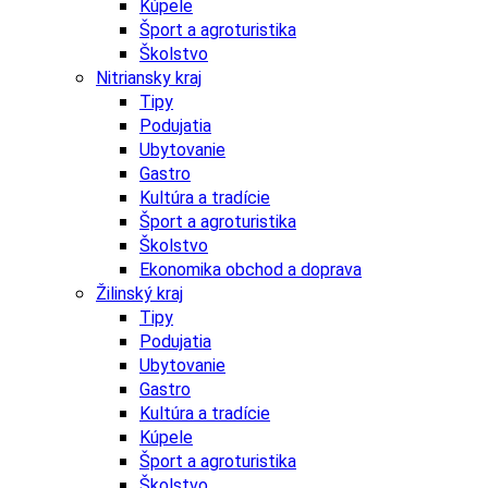
Kúpele
Šport a agroturistika
Školstvo
Nitriansky kraj
Tipy
Podujatia
Ubytovanie
Gastro
Kultúra a tradície
Šport a agroturistika
Školstvo
Ekonomika obchod a doprava
Žilinský kraj
Tipy
Podujatia
Ubytovanie
Gastro
Kultúra a tradície
Kúpele
Šport a agroturistika
Školstvo