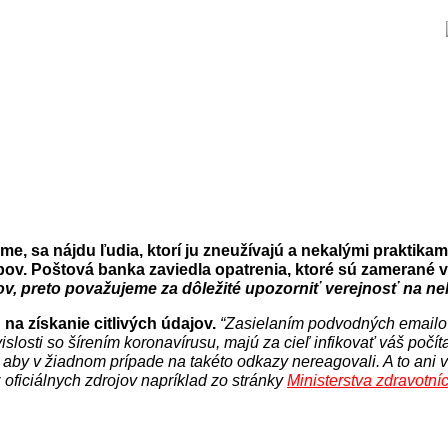
zame, sa nájdu ľudia, ktorí ju zneužívajú a nekalými prakti
pov.
Poštová banka zaviedla opatrenia, ktoré sú zamerané 
v, preto považujeme za dôležité upozorniť verejnosť na nek
na získanie citlivých údajov.
“Zasielaním podvodných emailov
losti so šírením koronavírusu, majú za cieľ infikovať váš počíta
aby v žiadnom prípade na takéto odkazy nereagovali. A to ani 
 oficiálnych zdrojov napríklad zo stránky
Ministerstva zdravotní