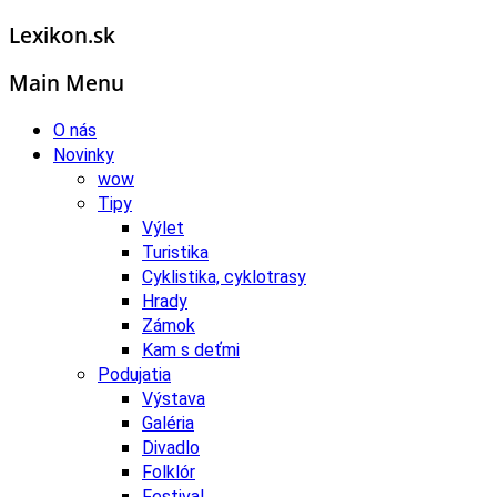
Lexikon.sk
Main Menu
O nás
Novinky
wow
Tipy
Výlet
Turistika
Cyklistika, cyklotrasy
Hrady
Zámok
Kam s deťmi
Podujatia
Výstava
Galéria
Divadlo
Folklór
Festival