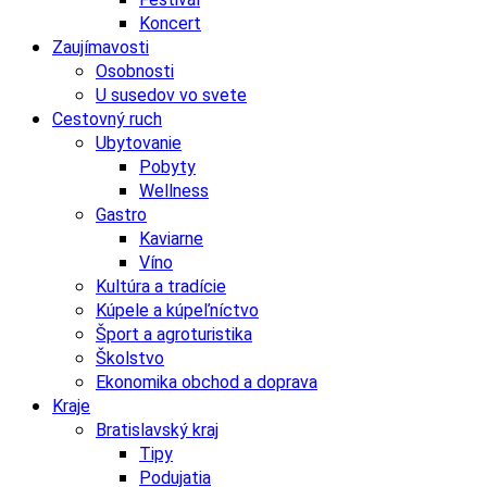
Koncert
Zaujímavosti
Osobnosti
U susedov vo svete
Cestovný ruch
Ubytovanie
Pobyty
Wellness
Gastro
Kaviarne
Víno
Kultúra a tradície
Kúpele a kúpeľníctvo
Šport a agroturistika
Školstvo
Ekonomika obchod a doprava
Kraje
Bratislavský kraj
Tipy
Podujatia