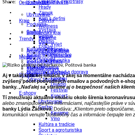
Cyklistika, cyklotrasy
Share:
U susedov vo svete
Cestovný ruch
Hrady
Zámok
Ubytovanie
Kam s deťmi
Pobyty
Kraje
Podujatia
Wellness
Výstava
Gastro
Bratislavský kraj
Galéria
Kaviarne
Tipy
Trendy
Divadlo
Víno
Výlet
Folklór
Kultúra a tradície
Turistika
Architektúra a dizajn
Festival
Kúpele a kúpeľníctvo
Cyklistika
Enviro
Médiá
Koncert
Šport a agroturistika
Hrady
Konferencie
Školstvo
Podujatia
Kongres
Tlačové správy
Ekonomika obchod a doprava
Výstava
Technológie
Videá
Súťaže
Aj v takej kritickej situácií, v akej sa momentálne nachád
Galéria
Zdravý životný štýl
zvýšený počet podvodných emailov a podvodných e-sho
Divadlo
banky.
„Naďalej sa staráme aj o bezpečnosť našich kliento
Festival
E-shopy
Koncert
Tí zneužívajú aktuálnu situáciu okolo šírenia koronavírusu 
Ubytovanie
alebo zmanipulovanými informáciami, najčastejšie práve v súvis
Gastro
banky Lýdia Žáčková.
Dodáva:
„Klientom preto odporúčame, 
Kaviarne
komunikácii venujte dostatočný čas a informácie čerpajte len z
Víno
Kultúra a tradície
Šport a agroturistika