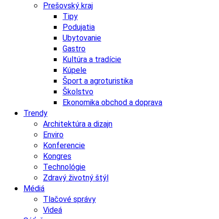
Prešovský kraj
Tipy
Podujatia
Ubytovanie
Gastro
Kultúra a tradície
Kúpele
Šport a agroturistika
Školstvo
Ekonomika obchod a doprava
Trendy
Architektúra a dizajn
Enviro
Konferencie
Kongres
Technológie
Zdravý životný štýl
Médiá
Tlačové správy
Videá