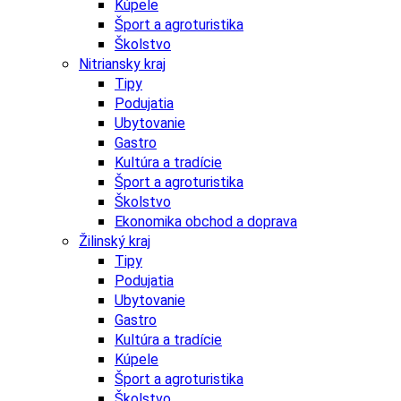
Kúpele
Šport a agroturistika
Školstvo
Nitriansky kraj
Tipy
Podujatia
Ubytovanie
Gastro
Kultúra a tradície
Šport a agroturistika
Školstvo
Ekonomika obchod a doprava
Žilinský kraj
Tipy
Podujatia
Ubytovanie
Gastro
Kultúra a tradície
Kúpele
Šport a agroturistika
Školstvo