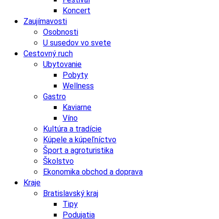
Koncert
Zaujímavosti
Osobnosti
U susedov vo svete
Cestovný ruch
Ubytovanie
Pobyty
Wellness
Gastro
Kaviarne
Víno
Kultúra a tradície
Kúpele a kúpeľníctvo
Šport a agroturistika
Školstvo
Ekonomika obchod a doprava
Kraje
Bratislavský kraj
Tipy
Podujatia