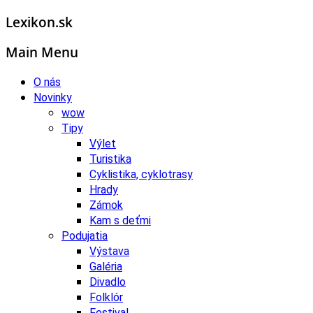
Lexikon.sk
Main Menu
O nás
Novinky
wow
Tipy
Výlet
Turistika
Cyklistika, cyklotrasy
Hrady
Zámok
Kam s deťmi
Podujatia
Výstava
Galéria
Divadlo
Folklór
Festival