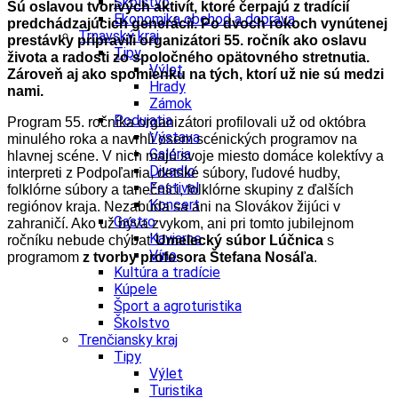
Školstvo
Sú oslavou tvorivých aktivít, ktoré čerpajú z tradícií
Ekonomika obchod a doprava
predchádzajúcich generácií. Po dvoch rokoch vynútenej
Trnavský kraj
prestávky pripravili organizátori 55. ročník ako oslavu
Tipy
života a radosti zo spoločného opätovného stretnutia.
Výlet
Zároveň aj ako spomienku na tých, ktorí už nie sú medzi
Hrady
nami.
Zámok
Podujatia
Program 55. ročníka organizátori profilovali už od októbra
Výstava
minulého roka a navrhli osem scénických programov na
Galéria
hlavnej scéne. V nich majú svoje miesto domáce kolektívy a
Divadlo
interpreti z Podpoľania, detské súbory, ľudové hudby,
Festival
folklórne súbory a tanečníci, folklórne skupiny z ďalších
Koncert
regiónov kraja. Nezabúda sa ani na Slovákov žijúci v
Gastro
zahraničí. Ako už býva zvykom, ani pri tomto jubilejnom
Kaviarne
ročníku nebude chýbať
Umelecký súbor Lúčnica
s
Víno
programom
z tvorby profesora Štefana Nosáľa
.
Kultúra a tradície
Kúpele
Šport a agroturistika
Školstvo
Trenčiansky kraj
Tipy
Výlet
Turistika