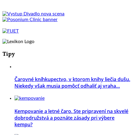
Tipy
Čarovné kníhkupectvo, v ktorom knihy liečia dušu.
Niekedy však musia pomôcť odhaliť aj vraha…
Kempovanie a letné čaro. Ste pripravení na skvelé
dobrodružstvá a poznáte zásady pri výbere
kempu?