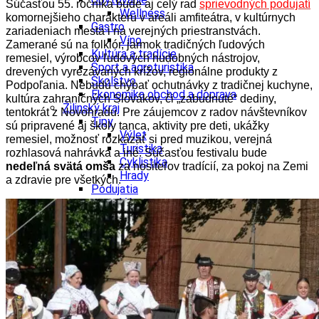
Súčasťou 55. ročníka bude aj celý rad
sprievodných podujatí
Wellness
komornejšieho charakteru v areáli amfiteátra, v kultúrnych
Gastro
zariadeniach mesta i na verejných priestranstvách.
Víno
Zamerané sú na folklór, jarmok tradičných ľudových
Kultúra a tradície
remesiel, výrobcov ľudových hudobných nástrojov,
Šport a agroturistika
drevených vyrezávaných krížov, regionálne produkty z
Školstvo
Podpoľania. Nebudú chýbať ochutnávky z tradičnej kuchyne,
Ekonomika obchod a doprava
kultúra zahraničných Slovákov, či „zabudnuté“ dediny,
Žilinský kraj
tentokrát z Novohradu. Pre záujemcov z radov návštevníkov
Tipy
sú pripravené aj školy tanca, aktivity pre deti, ukážky
Výlet
remesiel, možnosť rozkázať si pred muzikou, verejná
Turistika
rozhlasová nahrávka a iné. Súčasťou festivalu bude
Cyklistika
nedeľná svätá omša
za nositeľov tradícií, za pokoj na Zemi
Hrady
a zdravie pre všetkých.
Podujatia
Výstava
Galéria
Festival
Folklór
Koncert
Ubytovanie
Pobyty
Wellness
Gastro