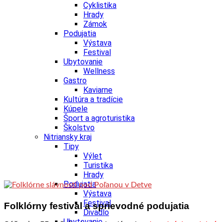
Cyklistika
Hrady
Zámok
Podujatia
Výstava
Festival
Ubytovanie
Wellness
Gastro
Kaviarne
Kultúra a tradície
Kúpele
Šport a agroturistika
Školstvo
Nitriansky kraj
Tipy
Výlet
Turistika
Hrady
Podujatia
Výstava
Festival
Folklórny festival a sprievodné podujatia
Divadlo
Ubytovanie