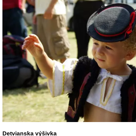
Tipy
Výlet
Turistika
Cyklistika
Hrady
Podujatia
Výstava
Galéria
Folklór
Ubytovanie
Pobyty
Wellness
Gastro
Kaviarne
Kultúra a tradície
Kúpele
Šport a agroturistika
Školstvo
Ekonomika obchod a doprava
Detvianska výšivka