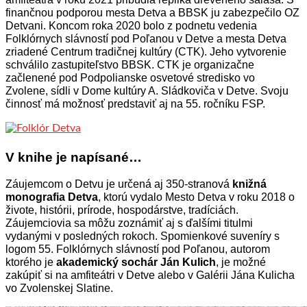
finančnou podporou mesta Detva a BBSK ju zabezpečilo OZ
Detvani.
Koncom roka 2020 bolo z podnetu vedenia
Folklórnych slávností pod Poľanou v Detve a mesta Detva
zriadené Centrum tradičnej kultúry (CTK). Jeho vytvorenie
schválilo zastupiteľstvo BBSK. CTK je organizačne
začlenené pod Podpolianske osvetové stredisko vo
Zvolene, sídli v Dome kultúry A. Sládkoviča v Detve. Svoju
činnosť má možnosť predstaviť aj na 55. ročníku FSP.
V knihe je napísané…
Záujemcom o Detvu je určená aj 350-stranová
knižná
monografia Detva
, ktorú vydalo Mesto Detva v roku 2018 o
živote, histórii, prírode, hospodárstve, tradíciách.
Záujemciovia sa môžu zoznámiť aj s ďalšími titulmi
vydanými v posledných rokoch. Spomienkové suveníry s
logom 55. Folklórnych slávností pod Poľanou, autorom
ktorého je
akademický sochár Ján Kulich
, je možné
zakúpiť si na amfiteátri v Detve alebo v Galérii Jána Kulicha
vo Zvolenskej Slatine.