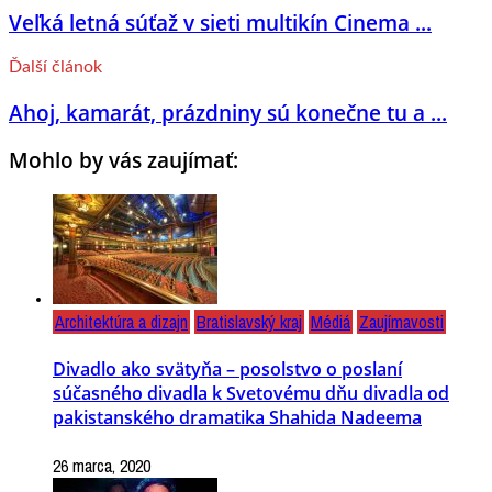
Veľká letná súťaž v sieti multikín Cinema ...
Ďalší článok
Ahoj, kamarát, prázdniny sú konečne tu a ...
Mohlo by vás zaujímať:
Architektúra a dizajn
Bratislavský kraj
Médiá
Zaujímavosti
Divadlo ako svätyňa – posolstvo o poslaní
súčasného divadla k Svetovému dňu divadla od
pakistanského dramatika Shahida Nadeema
26 marca, 2020