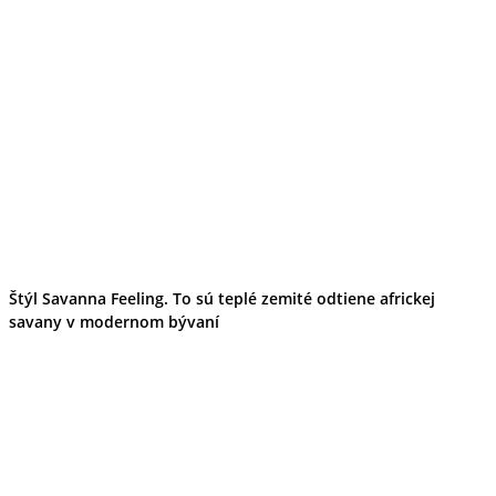
Štýl Savanna Feeling. To sú teplé zemité odtiene africkej
savany v modernom bývaní