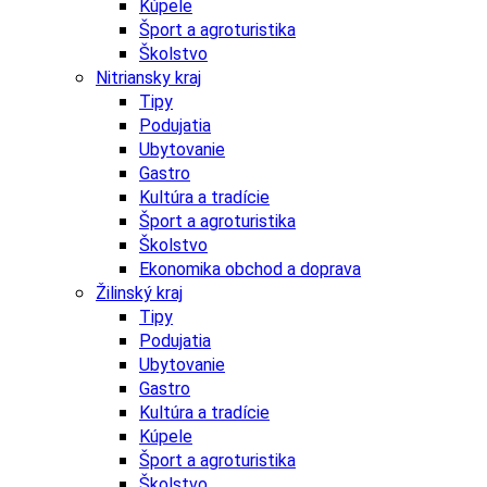
Kúpele
Šport a agroturistika
Školstvo
Nitriansky kraj
Tipy
Podujatia
Ubytovanie
Gastro
Kultúra a tradície
Šport a agroturistika
Školstvo
Ekonomika obchod a doprava
Žilinský kraj
Tipy
Podujatia
Ubytovanie
Gastro
Kultúra a tradície
Kúpele
Šport a agroturistika
Školstvo