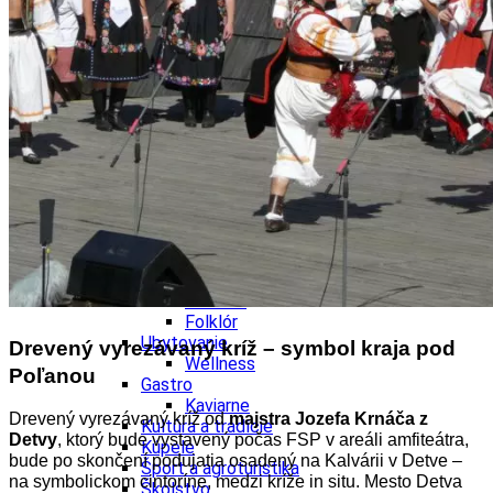
Kultúra a tradície
Kúpele
Šport a agroturistika
Školstvo
Ekonomika obchod a doprava
Banskobystrický kraj
Tipy
Výlet
Turistika
Cyklistika
Hrady
Podujatia
Výstava
Galéria
Festival
Folklór
Ubytovanie
Drevený vyrezávaný kríž
–
symbol kraja pod
Wellness
Poľanou
Gastro
Kaviarne
Drevený vyrezávaný kríž od
majstra Jozefa Krnáča z
Kultúra a tradície
Detvy
, ktorý bude vystavený počas FSP v areáli amfiteátra,
Kúpele
bude po skončení podujatia osadený na Kalvárii v Detve –
Šport a agroturistika
na symbolickom cintoríne, medzi kríže in situ. Mesto Detva
Školstvo