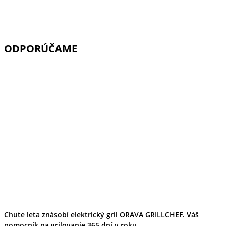
ODPORÚČAME
Chute leta znásobí elektrický gril ORAVA GRILLCHEF. Váš
pomocník na grilovanie 365 dní v roku