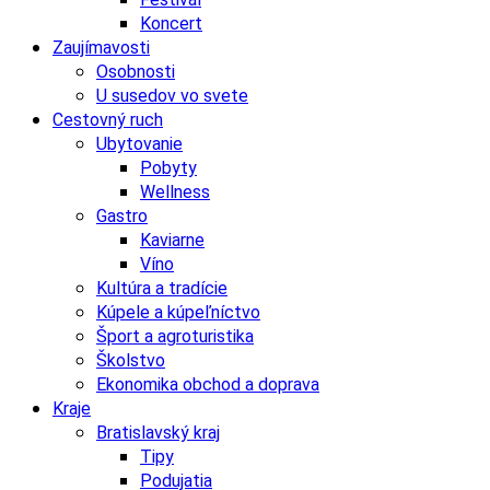
Koncert
Zaujímavosti
Osobnosti
U susedov vo svete
Cestovný ruch
Ubytovanie
Pobyty
Wellness
Gastro
Kaviarne
Víno
Kultúra a tradície
Kúpele a kúpeľníctvo
Šport a agroturistika
Školstvo
Ekonomika obchod a doprava
Kraje
Bratislavský kraj
Tipy
Podujatia