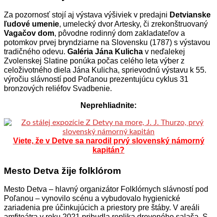
Za pozornosť stojí aj výstava výšiviek v predajni
Detvianske
ľudové umenie
, umelecký dvor Artesky, či zrekonštruovaný
Vagačov dom
, pôvodne rodinný dom zakladateľov a
potomkov prvej bryndziarne na Slovensku (1787) s výstavou
tradičného odevu.
Galéria Jána Kulicha
v neďalekej
Zvolenskej Slatine ponúka počas celého leta výber z
celoživotného diela Jána Kulicha, sprievodnú výstavu k 55.
výročiu slávností pod Poľanou prezentujúcu cyklus 31
bronzových reliéfov Svadbenie.
Neprehliadnite:
Viete, že v Detve sa narodil prvý slovenský námorný
kapitán?
Mesto Detva žije folklórom
Mesto Detva – hlavný organizátor Folklórnych slávností pod
Poľanou – vynovilo scénu a vybudovalo hygienické
zariadenia pre účinkujúcich a priestory pre štáby. V areáli
amfiteátra v roku 2021 pribudla replika dreveného salaša. S