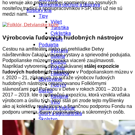
ho venuje ako prejav pietnej spomienky na zosnulých
Ekonomika obchod a doprava
nositeľov tradícií a spolupracovníkov FSP, ktorí už nie sú
Košický kraj
medzi nami.
Tipy
Výlet
Turistika
Cyklistika
Výrobcovia ľudových hudobných nástrojov
Hrady
Podujatia
Cestou na amfiteáter alebo pri prehliadke Detvy
Výstava
návštevníkov čakajú viaceré výstavy a sprievodné podujatia.
Galéria
Podpolianske múzeum ponúka viaceré zaujímavosti.
Divadlo
Napríklad vytvorenie dlho očakávanej
stálej expozície
Folklór
ľudových hudobných nástrojov
v Podpolianskom múzeu v
Fašiangy
r. 2020 –
21, získaných zo súťaže výrobcov ľudových
Ubytovanie
hudobných nástrojov organizovanou Folklórnymi
Pobyty
slávnosťami pod Poľanou v Detve v rokoch 2001 – 2010 a
Gastro
2017 – 2019. Ide o jedinečnú expozíciu, ktorá vznikla vďaka
Kaviarne
výrobcom a úsiliu tých, ktorí stáli pri zrode tejto myšlienky
Víno
ako aj kolektívu realizátorov, s finančnou podporou Fondu na
Kultúra a tradície
podporu umenia, darov podnikateľov a súkromných osôb.
Šport a agroturistika
Školstvo
Ekonomika obchod a doprava
Prešovský kraj