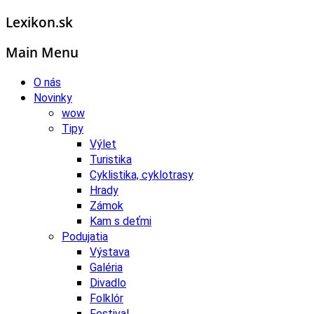
Lexikon.sk
Main Menu
O nás
Novinky
wow
Tipy
Výlet
Turistika
Cyklistika, cyklotrasy
Hrady
Zámok
Kam s deťmi
Podujatia
Výstava
Galéria
Divadlo
Folklór
Festival