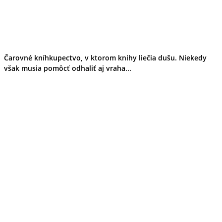
Čarovné kníhkupectvo, v ktorom knihy liečia dušu. Niekedy
však musia pomôcť odhaliť aj vraha...