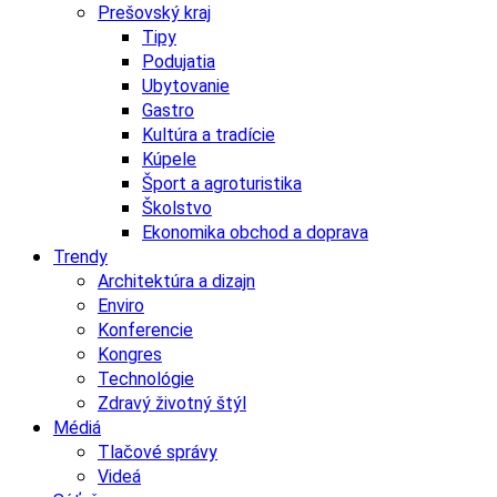
Prešovský kraj
Tipy
Podujatia
Ubytovanie
Gastro
Kultúra a tradície
Kúpele
Šport a agroturistika
Školstvo
Ekonomika obchod a doprava
Trendy
Architektúra a dizajn
Enviro
Konferencie
Kongres
Technológie
Zdravý životný štýl
Médiá
Tlačové správy
Videá