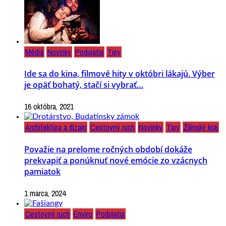
Médiá
Novinky
Podujatia
Tipy
Ide sa do kina, filmové hity v októbri lákajú. Výber
je opäť bohatý, stačí si vybrať…
16 októbra, 2021
Architektúra a dizajn
Cestovný ruch
Novinky
Tipy
Žilinský kraj
Považie na prelome ročných období dokáže
prekvapiť a ponúknuť nové emócie zo vzácnych
pamiatok
1 marca, 2024
Cestovný ruch
Enviro
Podujatia